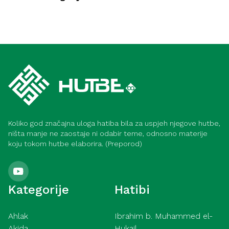
Ahlak
Samozadivljenost – pokazatelji i načini
Duhovnost
liječenja (Meka)
Spoznaja Allaha (Medina)
Koliko god značajna uloga hatiba bila za uspjeh njegove hutbe,
ništa manje ne zaostaje ni odabir teme, odnosno materije
koju tokom hutbe elaborira. (Preporod)
Kategorije
Hatibi
Ahlak
Ibrahim b. Muhammed el-
Akida
Hukajl