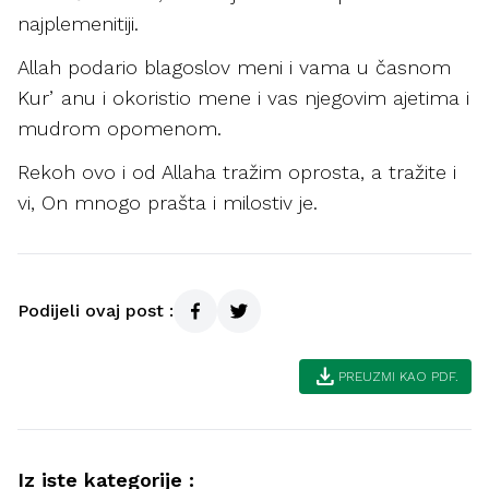
najplemenitiji.
Allah podario blagoslov meni i vama u časnom
Kurʼanu i okoristio mene i vas njegovim ajetima i
mudrom opomenom.
Rekoh ovo i od Allaha tražim oprosta, a tražite i
vi, On mnogo prašta i milostiv je.
Podijeli ovaj post :
download
PREUZMI KAO PDF.
Iz iste kategorije :