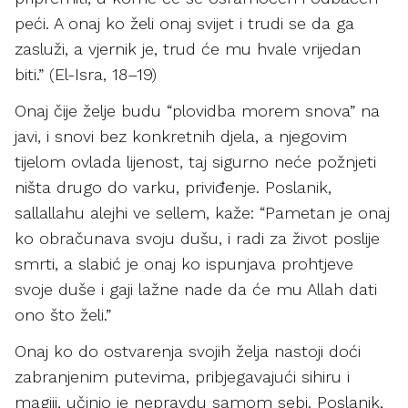
peći. A onaj ko želi onaj svijet i trudi se da ga
zasluži, a vjernik je, trud će mu hvale vrijedan
biti.” (El-Isra, 18–19)
Onaj čije želje budu “plovidba morem snova” na
javi, i snovi bez konkretnih djela, a njegovim
tijelom ovlada lijenost, taj sigurno neće požnjeti
ništa drugo do varku, priviđenje. Poslanik,
sallallahu alejhi ve sellem, kaže: “Pametan je onaj
ko obračunava svoju dušu, i radi za život poslije
smrti, a slabić je onaj ko ispunjava prohtjeve
svoje duše i gaji lažne nade da će mu Allah dati
ono što želi.”
Onaj ko do ostvarenja svojih želja nastoji doći
zabranjenim putevima, pribjegavajući sihiru i
magiji, učinio je nepravdu samom sebi. Poslanik,