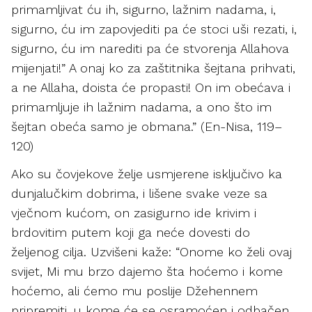
primamljivat ću ih, sigurno, lažnim nadama, i,
sigurno, ću im zapovjediti pa će stoci uši rezati, i,
sigurno, ću im narediti pa će stvorenja Allahova
mijenjati!” A onaj ko za zaštitnika šejtana prihvati,
a ne Allaha, doista će propasti! On im obećava i
primamljuje ih lažnim nadama, a ono što im
šejtan obeća samo je obmana.” (En-Nisa, 119–
120)
Ako su čovjekove želje usmjerene isključivo ka
dunjalučkim dobrima, i lišene svake veze sa
vječnom kućom, on zasigurno ide krivim i
brdovitim putem koji ga neće dovesti do
željenog cilja. Uzvišeni kaže: “Onome ko želi ovaj
svijet, Mi mu brzo dajemo šta hoćemo i kome
hoćemo, ali ćemo mu poslije Džehennem
pripremiti, u kome će se osramoćen i odbačen