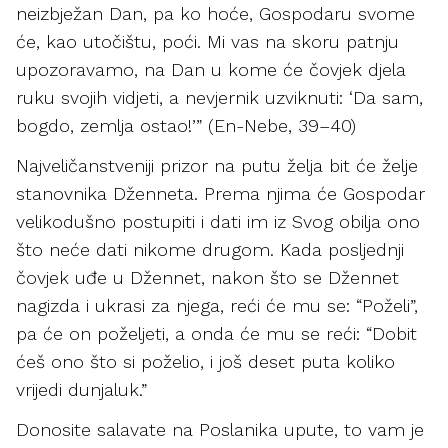
neizbježan Dan, pa ko hoće, Gospodaru svome
će, kao utočištu, poći. Mi vas na skoru patnju
upozoravamo, na Dan u kome će čovjek djela
ruku svojih vidjeti, a nevjernik uzviknuti: ‘Da sam,
bogdo, zemlja ostao!’” (En-Nebe, 39–40)
Najveličanstveniji prizor na putu želja bit će želje
stanovnika Dženneta. Prema njima će Gospodar
velikodušno postupiti i dati im iz Svog obilja ono
što neće dati nikome drugom. Kada posljednji
čovjek uđe u Džennet, nakon što se Džennet
nagizda i ukrasi za njega, reći će mu se: “Poželi”,
pa će on poželjeti, a onda će mu se reći: “Dobit
ćeš ono što si poželio, i još deset puta koliko
vrijedi dunjaluk.”
Donosite salavate na Poslanika upute, to vam je