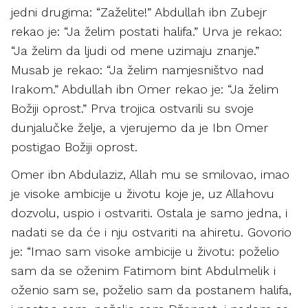
jedni drugima: “Zaželite!” Abdullah ibn Zubejr
rekao je: “Ja želim postati halifa.” Urva je rekao:
“Ja želim da ljudi od mene uzimaju znanje.”
Musab je rekao: “Ja želim namjesništvo nad
Irakom.” Abdullah ibn Omer rekao je: “Ja želim
Božiji oprost.” Prva trojica ostvarili su svoje
dunjalučke želje, a vjerujemo da je Ibn Omer
postigao Božiji oprost.
Omer ibn Abdulaziz, Allah mu se smilovao, imao
je visoke ambicije u životu koje je, uz Allahovu
dozvolu, uspio i ostvariti. Ostala je samo jedna, i
nadati se da će i nju ostvariti na ahiretu. Govorio
je: “Imao sam visoke ambicije u životu: poželio
sam da se oženim Fatimom bint Abdulmelik i
oženio sam se, poželio sam da postanem halifa,