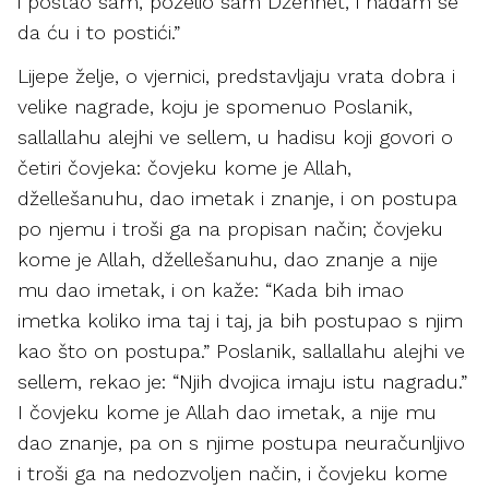
i postao sam, poželio sam Džennet, i nadam se
da ću i to postići.”
Lijepe želje, o vjernici, predstavljaju vrata dobra i
velike nagrade, koju je spomenuo Poslanik,
sallallahu alejhi ve sellem, u hadisu koji govori o
četiri čovjeka: čovjeku kome je Allah,
džellešanuhu, dao imetak i znanje, i on postupa
po njemu i troši ga na propisan način; čovjeku
kome je Allah, džellešanuhu, dao znanje a nije
mu dao imetak, i on kaže: “Kada bih imao
imetka koliko ima taj i taj, ja bih postupao s njim
kao što on postupa.” Poslanik, sallallahu alejhi ve
sellem, rekao je: “Njih dvojica imaju istu nagradu.”
I čovjeku kome je Allah dao imetak, a nije mu
dao znanje, pa on s njime postupa neuračunljivo
i troši ga na nedozvoljen način, i čovjeku kome