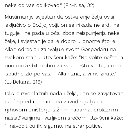
neke od vas odlikovao.” (En-Nisa, 32)
Musliman je svjestan da ostvarenje želja ovisi
isključivo o Božijoj volji, on se nikada ne srdi, ne
tuguje i ne pada u očaj zbog neispunjenja neke
želje, i svjestan je da je dobro u onome što je
Allah odredio i zahvaljuje svom Gospodaru na
svakom stanju. Uzvišeni kaže: “Ne volite nešto, a
ono može biti dobro za vas; nešto volite, a ono
ispadne zlo po vas. – Allah zna, a vi ne znate.”
(El-Bekara, 216)
Iblis je izvor lažnih nada i želja, i on se zavjetovao
da će predano raditi na zavođenju ljudi i
njihovom uništenju lažnim nadama, prolaznim
naslađivanjima i varljivom srećom. Uzvišeni kaže:
“I navodit ću ih, sigurno, na stranputice, i