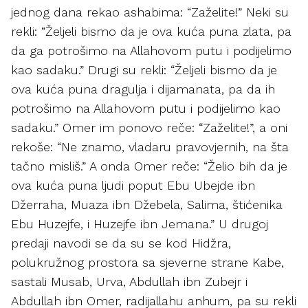
jednog dana rekao ashabima: “Zaželite!” Neki su
rekli: “Željeli bismo da je ova kuća puna zlata, pa
da ga potrošimo na Allahovom putu i podijelimo
kao sadaku.” Drugi su rekli: “Željeli bismo da je
ova kuća puna dragulja i dijamanata, pa da ih
potrošimo na Allahovom putu i podijelimo kao
sadaku.” Omer im ponovo reče: “Zaželite!”, a oni
rekoše: “Ne znamo, vladaru pravovjernih, na šta
tačno misliš.” A onda Omer reče: “Želio bih da je
ova kuća puna ljudi poput Ebu Ubejde ibn
Džerraha, Muaza ibn Džebela, Salima, štićenika
Ebu Huzejfe, i Huzejfe ibn Jemana.” U drugoj
predaji navodi se da su se kod Hidžra,
polukružnog prostora sa sjeverne strane Kabe,
sastali Musab, Urva, Abdullah ibn Zubejr i
Abdullah ibn Omer, radijallahu anhum, pa su rekli