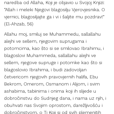
naredba od Allaha, Koji je objavio u Svojoj Knjizi:
“Allah i meleki Njegovi blagosilju Vjerovjesnika. O
vjernici, blagosiljajte ga i vi i šaljite mu pozdrav!”
(El-Ahzab, 56)
Allahu moj, smiluj se Muhammedu, sallallahu
alejhi ve sellem, njegovim suprugama i
potomcima, kao što si se smilovao Ibrahimu, i
blagoslovi Muhammeda, sallallahu alejhi ve
sellem, njegove supruge i potomke kao što si
blagoslovio Ibrahima, i budi zadovoljan
četvericom njegovih pravovjernih halifa, Ebu
Bekrom, Omerom, Osmanom i Alijom, i svim
ashabima, tabiinima i onima koji ih slijede u
dobročinstvu do Sudnjeg dana, i nama uz njih, i
obuhvati nas Svojim oprostom, darežljivošću i
dobročinstvom, o Ti Koji si od svih plemenitih