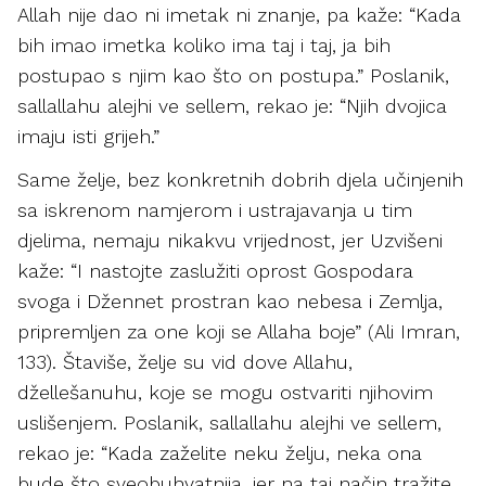
Allah nije dao ni imetak ni znanje, pa kaže: “Kada
bih imao imetka koliko ima taj i taj, ja bih
postupao s njim kao što on postupa.” Poslanik,
sallallahu alejhi ve sellem, rekao je: “Njih dvojica
imaju isti grijeh.”
Same želje, bez konkretnih dobrih djela učinjenih
sa iskrenom namjerom i ustrajavanja u tim
djelima, nemaju nikakvu vrijednost, jer Uzvišeni
kaže: “I nastojte zaslužiti oprost Gospodara
svoga i Džennet prostran kao nebesa i Zemlja,
pripremljen za one koji se Allaha boje” (Ali Imran,
133). Štaviše, želje su vid dove Allahu,
džellešanuhu, koje se mogu ostvariti njihovim
uslišenjem. Poslanik, sallallahu alejhi ve sellem,
rekao je: “Kada zaželite neku želju, neka ona
bude što sveobuhvatnija, jer na taj način tražite