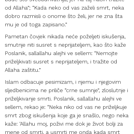
od Allaha”; “Kada neko od vas zaželi smrt, neka
dobro razmisli o onome što želi, jer ne zna šta
mu je od toga zapisano.”
Pametan čovjek nikada neće poželjeti iskušenja,
smutnje niti susret s neprijateljem, kao što kaže
Poslanik, sallallahu alejhi ve sellem: “Nemojte
priželjkivati susret s neprijateljem, i tražite od
Allaha zaštitu.”
Islam odbacuje pesimizam, i njemu i njegovim
sljedbenicima ne priliče “crne sumnje”, zloslutnje i
priželjkivanje smrti. Poslanik, sallallahu alejhi ve
sellem, rekao je: “Neka niko od vas ne priželjkuje
smrt zbog iskušenja koje ga je snašlo, nego neka
kaže: ‘Allahu moj, poživi me dok je život bolji za
mene od smrti, a usmrti me onda kada smrt