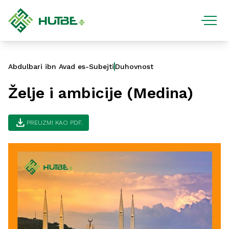
Abdulbari ibn Avad es-Subejti
Duhovnost
Želje i ambicije (Medina)
download
PREUZMI KAO PDF.