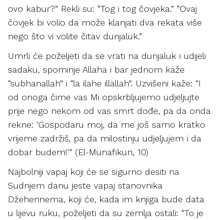
ovo kabur?” Rekli su: “Tog i tog čovjeka.” “Ovaj
čovjek bi volio da može klanjati dva rekata više
nego što vi volite čitav dunjaluk.”
Umrli će poželjeti da se vrati na dunjaluk i udijeli
sadaku, spominje Allaha i bar jednom kaže
“subhanallah” i “la ilahe illallah”. Uzvišeni kaže: “I
od onoga čime vas Mi opskrbljujemo udjeljujte
prije nego nekom od vas smrt dođe, pa da onda
rekne: ‘Gospodaru moj, da me još samo kratko
vrijeme zadržiš, pa da milostinju udjeljujem i da
dobar budem!’” (El-Munafikun, 10)
Najbolniji vapaj koji će se sigurno desiti na
Sudnjem danu jeste vapaj stanovnika
Džehennema, koji će, kada im knjiga bude data
u lijevu ruku, poželjeti da su zemlja ostali: “To je