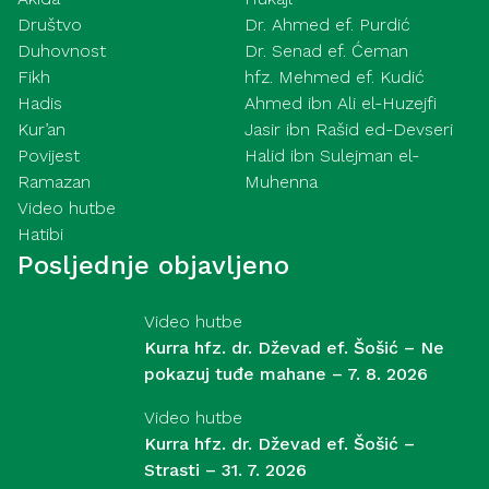
Društvo
Dr. Ahmed ef. Purdić
Duhovnost
Dr. Senad ef. Ćeman
Fikh
hfz. Mehmed ef. Kudić
Hadis
Ahmed ibn Ali el-Huzejfi
Kur’an
Jasir ibn Rašid ed-Devseri
Povijest
Halid ibn Sulejman el-
Ramazan
Muhenna
Video hutbe
Hatibi
Posljednje objavljeno
Video hutbe
Kurra hfz. dr. Dževad ef. Šošić – Ne
pokazuj tuđe mahane – 7. 8. 2026
Video hutbe
Kurra hfz. dr. Dževad ef. Šošić –
Strasti – 31. 7. 2026