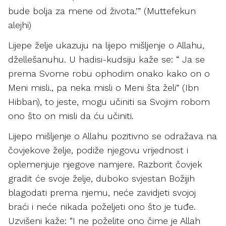
bude bolja za mene od života.’” (Muttefekun
alejhi)
Lijepe želje ukazuju na lijepo mišljenje o Allahu,
džellešanuhu. U hadisi-kudsiju kaže se: “ Ja se
prema Svome robu ophodim onako kako on o
Meni misli., pa neka misli o Meni šta želi” (Ibn
Hibban), to jeste, mogu učiniti sa Svojim robom
ono što on misli da ću učiniti.
Lijepo mišljenje o Allahu pozitivno se odražava na
čovjekove želje, podiže njegovu vrijednost i
oplemenjuje njegove namjere. Razborit čovjek
gradit će svoje želje, duboko svjestan Božijih
blagodati prema njemu, neće zavidjeti svojoj
braći i neće nikada poželjeti ono što je tuđe.
Uzvišeni kaže: “I ne poželite ono čime je Allah