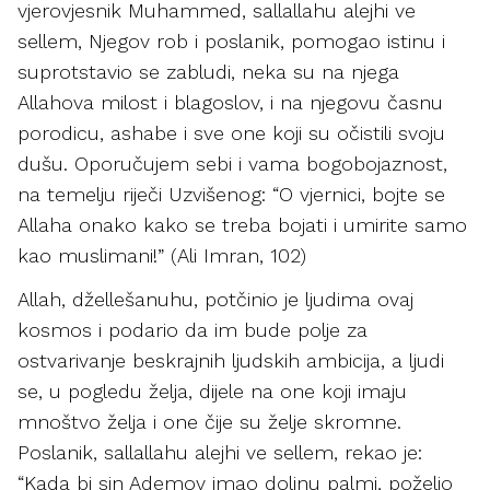
vjerovjesnik Muhammed, sallallahu alejhi ve
sellem, Njegov rob i poslanik, pomogao istinu i
suprotstavio se zabludi, neka su na njega
Allahova milost i blagoslov, i na njegovu časnu
porodicu, ashabe i sve one koji su očistili svoju
dušu. Oporučujem sebi i vama bogobojaznost,
na temelju riječi Uzvišenog: “O vjernici, bojte se
Allaha onako kako se treba bojati i umirite samo
kao muslimani!” (Ali Imran, 102)
Allah, džellešanuhu, potčinio je ljudima ovaj
kosmos i podario da im bude polje za
ostvarivanje beskrajnih ljudskih ambicija, a ljudi
se, u pogledu želja, dijele na one koji imaju
mnoštvo želja i one čije su želje skromne.
Poslanik, sallallahu alejhi ve sellem, rekao je:
“Kada bi sin Ademov imao dolinu palmi, poželio