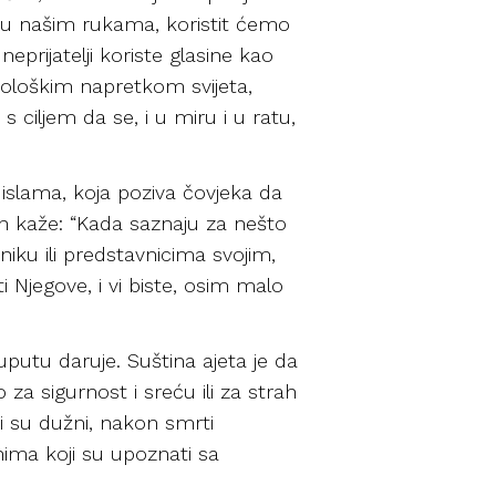
su u našim rukama, koristit ćemo
eprijatelji koriste glasine kao
nološkim napretkom svijeta,
 s ciljem da se, i u miru i u ratu,
islama, koja poziva čovjeka da
ah kaže: “Kada saznaju za nešto
aniku ili predstavnicima svojim,
i Njegove, i vi biste, osim malo
putu daruje. Suština ajeta je da
 za sigurnost i sreću ili za strah
Oni su dužni, nakon smrti
onima koji su upoznati sa