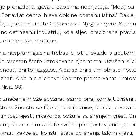
o je pronađena izjava u zapisima neprijatelja: “Mediji 
. Ponavljat ćemo ih sve dok ne postanu istina.” Dakle, n
aju ljude od upute Gospodara i Njegove vjere. S teh
no definisanu industriju, koja slijedi precizirana pravila
ki, ekonomski, moralno.
ana naspram glasina trebao bi biti u skladu s uputom 
ude svjestan štete uzrokovane glasinama. Uzvišeni All
pasnosti, oni to razglase. A da se oni s tim obrate Posl
aznati. A da nije Allahove dobrote prema vama i milost
n-Nisa, 83)
ovo značenje može spoznati samo onaj kome Uzvišeni u
o važno što se tiče cijele zajednice, bilo da je vezano
stinitost vijesti, nikako da požure sa širenjem vijest. 
ellem, da se s tim obrate svojim pretpostavljenim, tj. 
nuti kakve su koristi i štete od širenja takvih vijesti.