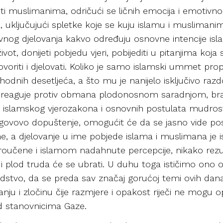
eti muslimanima, odričući se ličnih emocija i emotivno
 uključujući spletke koje se kuju islamu i muslimani
og djelovanja kakvo određuju osnovne intencije isla
ivot, donijeti pobjedu vjeri, pobijediti u pitanjima ko
oriti i djelovati. Koliko je samo islamski ummet propa
nih desetljeća, a što mu je nanijelo isključivo razdor,
 reaguje protiv obmana plodonosnom saradnjom, b
islamskog vjerozakona i osnovnih postulata mudrosti
ovovo dopuštenje, omogućit će da se jasno vide posljed
e, a djelovanje u ime pobjede islama i muslimana je
proučene i islamom nadahnute percepcije, nikako rezul
eni i plod truda će se ubrati. U duhu toga ističimo o
vodstvo, da se preda sav značaj gorućoj temi ovih dan
ju i zločinu čije razmjere i opakost riječi ne mogu opi
 stanovnicima Gaze.