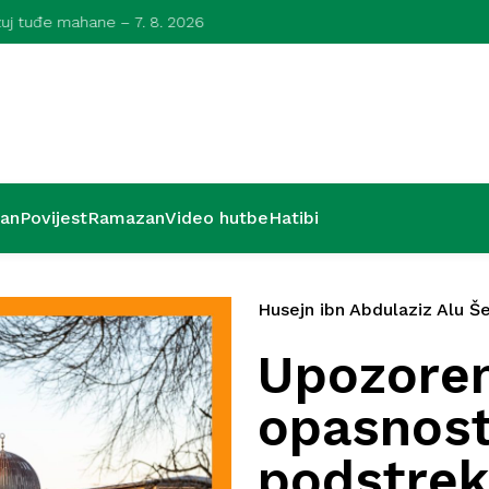
azuj tuđe mahane – 7. 8. 2026
Kurra hfz. dr.
’an
Povijest
Ramazan
Video hutbe
Hatibi
Husejn ibn Abdulaziz Alu Še
Upozoren
opasnost 
podstrek