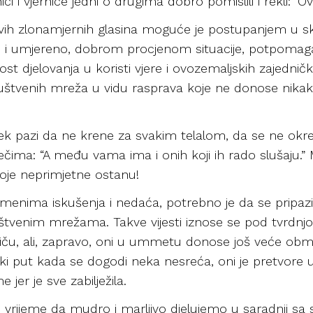
ici i vjernice jedni o drugima dobro pomislili i rekli: ‘O
zlo ovih zlonamjernih glasina moguće je postupanjem u
i umjereno, dobrom procjenom situacije, potpomag
st djelovanja u koristi vjere i ovozemaljskih zajedničk
ruštvenih mreža u vidu rasprava koje ne donose nikakvu 
ek pazi da ne krene za svakim telalom, da se ne okr
ječima: “A među vama ima i onih koji ih rado slušaju.
oje neprimjetne ostanu!
menima iskušenja i nedaća, potrebno je da se pripazi
ruštvenim mrežama. Takve vijesti iznose se pod tvrd
 tiču, ali, zapravo, oni u ummetu donose još veće o
aki put kada se dogodi neka nesreća, oni je pretvore
 jer je sve zabilježila.
je vrijeme da mudro i marljivo djelujemo u saradnji sa