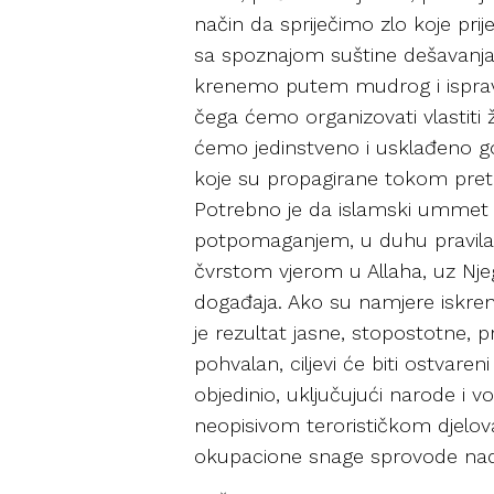
način da spriječimo zlo koje prij
sa spoznajom suštine dešavanja,
krenemo putem mudrog i ispravn
čega ćemo organizovati vlastiti ž
ćemo jedinstveno i usklađeno gov
koje su propagirane tokom prethod
Potrebno je da islamski ummet
potpomaganjem, u duhu pravila 
čvrstom vjerom u Allaha, uz Njeg
događaja. Ako su namjere iskren
je rezultat jasne, stopostotne, 
pohvalan, ciljevi će biti ostvar
objedinio, uključujući narode i 
neopisivom terorističkom djelovan
okupacione snage sprovode nad