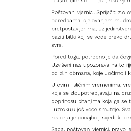
“Zašto, čim ste to čuli, nisu vjern
Poštovani vjernici! Spriječiti 
odredbama, djelovanjem mudro 
pretpostavljenima, uz jedinstveno
paziti bitki koji se vode preko d
svrsi.
Pored toga, potrebno je da čovj
Uzvišeni nas upozorava na to ri
od zlih obmana, koje uočimo i k
U ovim i sličnim vremenima, vre
koje se zloupotrebljavaju na d
doprinosu pitanjima koja ga se
i uzrokuju još veće smutnje. Sv
historija je ponajbolji svjedok tome
Sada, poštovani vjernici, pravo 