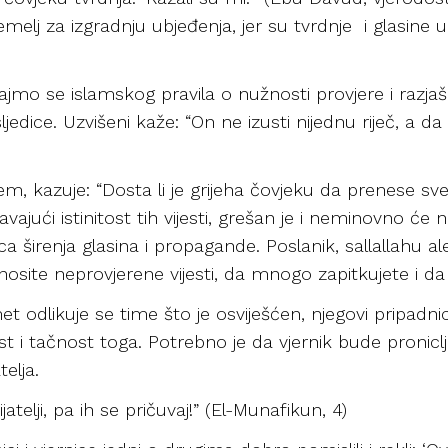
 temelj za izgradnju ubjeđenja, jer su tvrdnje i glasine
vajmo se islamskog pravila o nužnosti provjere i razjaš
osljedice. Uzvišeni kaže: “On ne izusti nijednu riječ, a d
llem, kazuje: “Dosta li je grijeha čovjeku da prenese sv
vajući istinitost tih vijesti, grešan je i neminovno će 
a širenja glasina i propagande. Poslanik, sallallahu ale
enosite neprovjerene vijesti, da mnogo zapitkujete i da
t odlikuje se time što je osviješćen, njegovi pripadnic
ost i tačnost toga. Potrebno je da vjernik bude proniclj
telja.
atelji, pa ih se pričuvaj!” (El-Munafikun, 4)