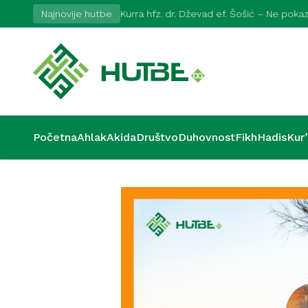
2026
Najnovije hutbe
Kurra hfz. dr. Dževad ef. Šošić – Ne pok
Početna
Ahlak
Akida
Društvo
Duhovnost
Fikh
Hadis
Kur