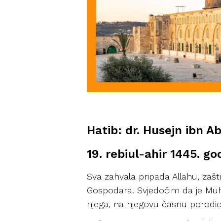
Hatib: dr. Husejn ibn A
19. rebiul-ahir 1445. g
Sva zahvala pripada Allahu, zaš
Gospodara. Svjedočim da je Muham
njega, na njegovu časnu porodic