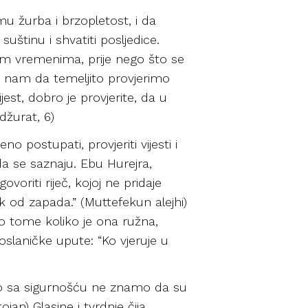
u žurba i brzopletost, i da
suštinu i shvatiti posljedice.
škim vremenima, prije nego što se
uje nam da temeljito provjerimo
jest, dobro je provjerite, da u
džurat, 6)
 postupati, provjeriti vijesti i
ada se saznaju. Ebu Hurejra,
ovoriti riječ, kojoj ne pridaje
k od zapada.” (Muttefekun alejhi)
 o tome koliko je ona ružna,
oslaničke upute: “Ko vjeruje u
liko sa sigurnošću ne znamo da su
ojan) Glasine i tvrdnje čija