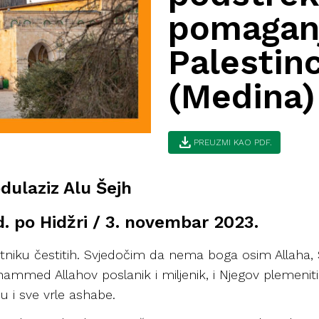
pomagan
Palestin
(Medina)
download
PREUZMI KAO PDF.
bdulaziz Alu Šejh
od. po Hidžri / 3. novembar 2023.
titniku čestitih. Svjedočim da nema boga osim Allaha
med Allahov poslanik i miljenik, i Njegov plemeniti 
u i sve vrle ashabe.