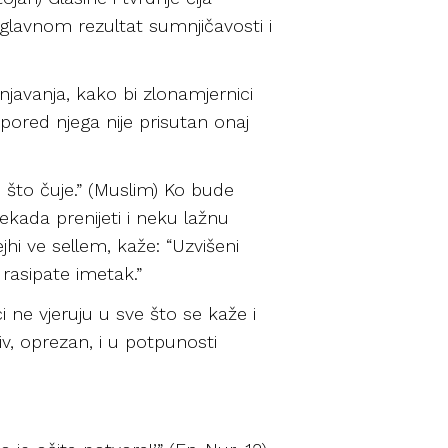
 uglavnom rezultat sumnjičavosti i
njavanja, kako bi zlonamjernici
a pored njega nije prisutan onaj
e što čuje.” (Muslim) Ko bude
nekada prenijeti i neku lažnu
jhi ve sellem, kaže: “Uzvišeni
 rasipate imetak.”
i ne vjeruju u sve što se kaže i
iv, oprezan, i u potpunosti