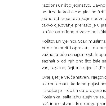
razdor i uništio jedinstvo. Davn
se time kako bismo glasine širili
jedno od sredstava kojim odvrać
takvo djelovanje preraslo je u jas
unište određene države: politič
Poštovani vjernici! Stav muslim
bude razborit i oprezan, i da b
važno, a tiče se sigurnosti ili o
saznali bi od njih ono što žele s
vas, sigurno, šejtana slijedili.” (E
Ovaj ajet je veličanstven. Njeg
su muslimani, kada se pojavi nešt
i iskušenje – dužni da provjere i
Poslanika, sallallahu alejhi ve s
suštinom stvari i koji mogu pronik