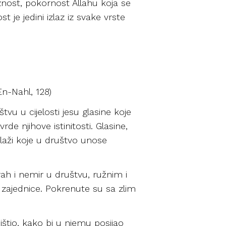
znost, pokornost Allahu koja se
je jedini izlaz iz svake vrste
(En-Nahl, 128)
tvu u cijelosti jesu glasine koje
e njihove istinitosti. Glasine,
 laži koje u društvo unose
rah i nemir u društvu, ružnim i
zajednice. Pokrenute su sa zlim
štio, kako bi u njemu posijao