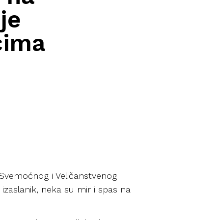
je
cima
, Svemoćnog i Veličanstvenog
izaslanik, neka su mir i spas na