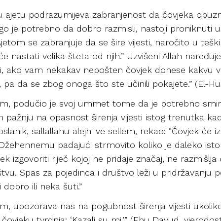
n u ajetu podrazumijeva zabranjenost da čovjeka obuzm
nego je potrebno da dobro razmisli, nastoji proniknuti u 
Ajetom se zabranjuje da se šire vijesti, naročito u te
eće nastati velika šteta od njih.” Uzvišeni Allah naređ
ernici, ako vam nekakav nepošten čovjek donese kakvu vi
pa da se zbog onoga što ste učinili pokajete.” (El-Hu
llem, podučio je svoj ummet tome da je potrebno smireno
im pažnju na opasnost širenja vijesti istog trenutka k
lanik, sallallahu alejhi ve sellem, rekao: “Čovjek će izg
 u Džehennemu padajući strmovito koliko je daleko isto
 izgovoriti riječ kojoj ne pridaje značaj, ne razmišlja
štvu. Spas za pojedinca i društvo leži u pridržavanju p
dobro ili neka šuti.”
ellem, upozorava nas na pogubnost širenja vijesti uko
ac čovjeku tvrdnja: ‘Kazali su mi.’” (Ebu Davud, vjerodost