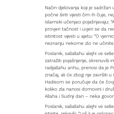
Način djelovanja koji je sadrža
počne širiti vijesti čim ih čuje, 
Islamski učenjaci pojašnjavaju: “
provjeri tačnost i uvjeri se da n
istinitost vijesti u ajetu: “O vj
neznanju nekome zlo ne učinite, 
Poslanik, sallallahu alejhi ve se
zatražiti pojašnjenje, skrenuvši 
radijallahu anhu, prenosi da je Pos
značaj, ali će zbog nje završiti
Hadisom se poručuje da će čovjek
koliko zla nanosi domovini i dru
Allaha i Sudnji dan – neka govori 
Poslanik, sallallahu alejhi ve s
istinite, rekavši: “Loš li je oslon