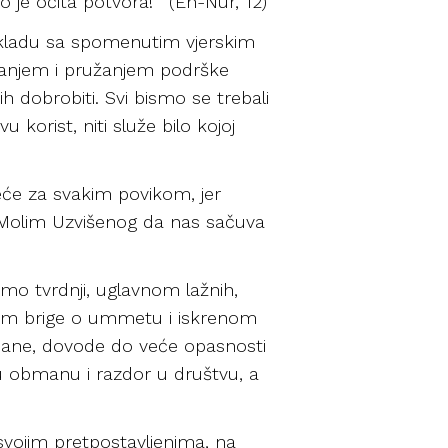
vo je očita potvora!’” (En-Nur, 12)
 skladu sa spomenutim vjerskim
anjem i pružanjem podrške
ih dobrobiti. Svi bismo se trebali
korist, niti služe bilo kojoj
eće za svakim povikom, jer
” Molim Uzvišenog da nas sačuva
mo tvrdnji, uglavnom lažnih,
njom brige o ummetu i iskrenom
bmane, dovode do veće opasnosti
 u obmanu i razdor u društvu, a
 svojim pretpostavljenima, na