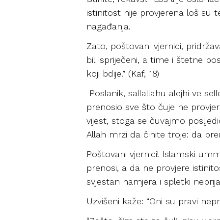
istinitost nije provjerena loš su
nagađanja.
Zato, poštovani vjernici, pridrža
bili spriječeni, a time i štetne p
koji bdije.” (Kaf, 18)
Poslanik, sallallahu alejhi ve se
prenosio sve što čuje ne provjera
vijest, stoga se čuvajmo posljedic
Allah mrzi da činite troje: da pr
Poštovani vjernici! Islamski umme
prenosi, a da ne provjere istinit
svjestan namjera i spletki neprija
Uzvišeni kaže: “Oni su pravi neprij