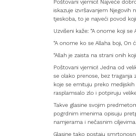
Poštovani vjernici! Najveće dob
iskazuje izvršavanjem Njegovih n
tjeskoba, to je najveći povod koj
Uzvišeni kaže: “A onome koji se Al
“A onome ko se Allaha boji, On ć
“Allah je zaista na strani onih koj
Poštovani vjernici! Jedna od veli
se olako prenose, bez traganja za
koje se emituju preko medijskih 
rasplamsalo zlo i potpiruju veli
Takve glasine svojim predmetom t
pogrdnim imenima opisuju pretp
namjerama i nečasnim ciljevima
Glasine tako postaju smrtonosno 