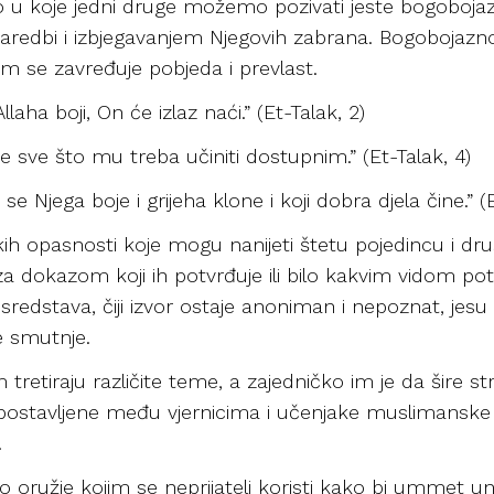
ro u koje jedni druge možemo pozivati jeste bogoboja
aredbi i izbjegavanjem Njegovih zabrana. Bogobojaznost 
im se zavređuje pobjeda i prevlast.
laha boji, On će izlaz naći.” (Et-Talak, 2)
e sve što mu treba učiniti dostupnim.” (Et-Talak, 4)
i se Njega boje i grijeha klone i koji dobra djela čine.” 
kih opasnosti koje mogu nanijeti štetu pojedincu i druš
 dokazom koji ih potvrđuje ili bilo kakvim vidom potvrd
sredstava, čiji izvor ostaje anoniman i nepoznat, jesu
ke smutnje.
retiraju različite teme, a zajedničko im je da šire st
ostavljene među vjernicima i učenjake muslimanske 
.
oružje kojim se neprijatelj koristi kako bi ummet uni