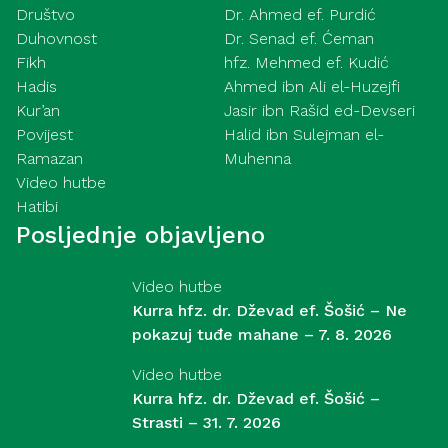
Društvo
Dr. Ahmed ef. Purdić
Duhovnost
Dr. Senad ef. Ćeman
Fikh
hfz. Mehmed ef. Kudić
Hadis
Ahmed ibn Ali el-Huzejfi
Kur’an
Jasir ibn Rašid ed-Devseri
Povijest
Halid ibn Sulejman el-
Ramazan
Muhenna
Video hutbe
Hatibi
Posljednje objavljeno
Video hutbe
Kurra hfz. dr. Dževad ef. Šošić – Ne
pokazuj tuđe mahane – 7. 8. 2026
Video hutbe
Kurra hfz. dr. Dževad ef. Šošić –
Strasti – 31. 7. 2026