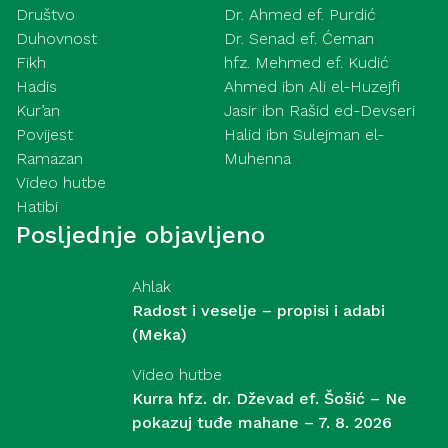
Društvo
Dr. Ahmed ef. Purdić
Duhovnost
Dr. Senad ef. Ćeman
Fikh
hfz. Mehmed ef. Kudić
Hadis
Ahmed ibn Ali el-Huzejfi
Kur’an
Jasir ibn Rašid ed-Devseri
Povijest
Halid ibn Sulejman el-
Ramazan
Muhenna
Video hutbe
Hatibi
Posljednje objavljeno
Ahlak
Radost i veselje – propisi i adabi
(Meka)
Video hutbe
Kurra hfz. dr. Dževad ef. Šošić – Ne
pokazuj tuđe mahane – 7. 8. 2026