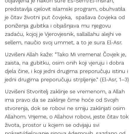
objavljena je nakon sure Eš-Šerh/El-Inširah,
predstavlja cjelovit islamski program, obuhvatila
je čitav životni put čovjeka, spašava čovjeka od
poniženja gubitka i objašnjava mu njegovu
zadaću, kojoj je Vjerovjesnik, sallallahu alejhi ve
sellem, naučio svoj ummet, a to je sura El-Asr.
Uzvišeni Allah kaže: “Tako Mi vremena! Čovjek je,
zaista, na gubitku, osim onih koji vjeruju i dobra
djela čine, i koji jedni drugima preporučuju istinu i
jedni drugima preporučuju strpljenje.” (El-Asr, 1–3)
Uzvišeni Stvoritelj zaklinje se vremenom, a Allah
ima pravo da se zaklinje čime hoće od Svojih
stvorenja, dok se robovi ne smiju zaklinjati osim
Allahom. Vrijeme, o Allahovi robovi, jeste čitav tok
života, prostor u kojem se odvijaju svi
pokreti/djelovanje sinova Ademovih, sazdano od