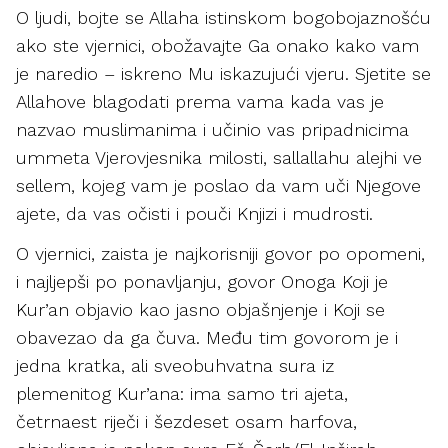
O ljudi, bojte se Allaha istinskom bogobojaznošću
ako ste vjernici, obožavajte Ga onako kako vam
je naredio – iskreno Mu iskazujući vjeru. Sjetite se
Allahove blagodati prema vama kada vas je
nazvao muslimanima i učinio vas pripadnicima
ummeta Vjerovjesnika milosti, sallallahu alejhi ve
sellem, kojeg vam je poslao da vam uči Njegove
ajete, da vas očisti i pouči Knjizi i mudrosti.
O vjernici, zaista je najkorisniji govor po opomeni,
i najljepši po ponavljanju, govor Onoga Koji je
Kur’an objavio kao jasno objašnjenje i Koji se
obavezao da ga čuva. Među tim govorom je i
jedna kratka, ali sveobuhvatna sura iz
plemenitog Kur’ana: ima samo tri ajeta,
četrnaest riječi i šezdeset osam harfova,