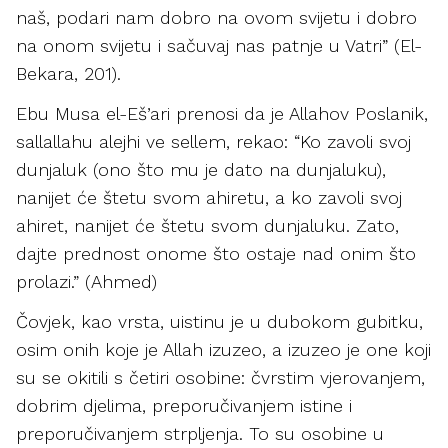
naš, podari nam dobro na ovom svijetu i dobro
na onom svijetu i sačuvaj nas patnje u Vatri” (El-
Bekara, 201).
Ebu Musa el-Eš’ari prenosi da je Allahov Poslanik,
sallallahu alejhi ve sellem, rekao: “Ko zavoli svoj
dunjaluk (ono što mu je dato na dunjaluku),
nanijet će štetu svom ahiretu, a ko zavoli svoj
ahiret, nanijet će štetu svom dunjaluku. Zato,
dajte prednost onome što ostaje nad onim što
prolazi.” (Ahmed)
Čovjek, kao vrsta, uistinu je u dubokom gubitku,
osim onih koje je Allah izuzeo, a izuzeo je one koji
su se okitili s četiri osobine: čvrstim vjerovanjem,
dobrim djelima, preporučivanjem istine i
preporučivanjem strpljenja. To su osobine u