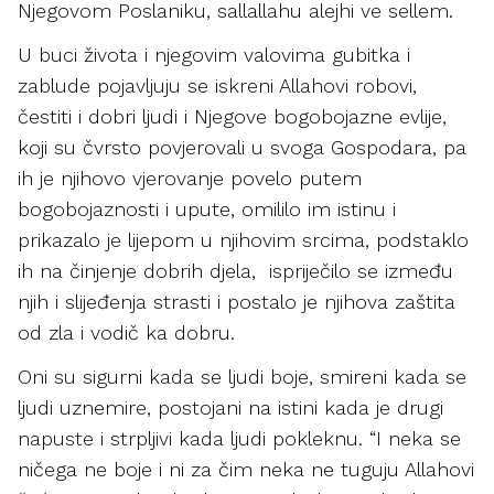
Njegovom Poslaniku, sallallahu alejhi ve sellem.
U buci života i njegovim valovima gubitka i
zablude pojavljuju se iskreni Allahovi robovi,
čestiti i dobri ljudi i Njegove bogobojazne evlije,
koji su čvrsto povjerovali u svoga Gospodara, pa
ih je njihovo vjerovanje povelo putem
bogobojaznosti i upute, omililo im istinu i
prikazalo je lijepom u njihovim srcima, podstaklo
ih na činjenje dobrih djela, ispriječilo se između
njih i slijeđenja strasti i postalo je njihova zaštita
od zla i vodič ka dobru.
Oni su sigurni kada se ljudi boje, smireni kada se
ljudi uznemire, postojani na istini kada je drugi
napuste i strpljivi kada ljudi pokleknu. “I neka se
ničega ne boje i ni za čim neka ne tuguju Allahovi