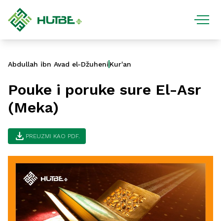
Abdullah ibn Avad el-Džuheni
Kur'an
Pouke i poruke sure El-Asr
(Meka)
download
PREUZMI KAO PDF.