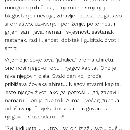
mnogobrojnih čuda, u njemu se smjenjuju
blagostanje i nevolja, zdravlje i bolest, bogatstvo i
siromaštvo, uzvisenje i poniženje, pokornost i
grijeh, san i java, nemar i svjesnost, sastanak i
rastanak, rad i lijenost, dobitak i gubitak, život i
smrt.
Vrijeme je čovjekova “jahalica” prema ahiretu,
ono nosi njegovu robu i njegov kapital. Ono je
njiva njegovih djela. Svaki dan koji prođe
približava čovjeka ahiretu. Njegov stvarni kapital
jeste njegov život, ako ga potroši u igri, zabavi i
nemaru – on je gubitnik. A ima li većeg gubitka
od lišavanja čovjeka bliskosti i razgovora s
njegovim Gospodarom?!
“Svi ljudi ustaju ujutro, i svi oni izlažu svoju dušu,