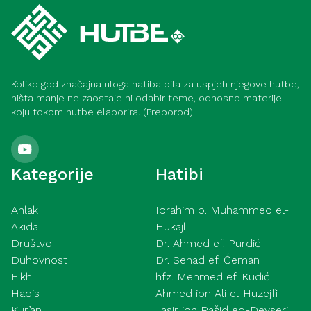
Koliko god značajna uloga hatiba bila za uspjeh njegove hutbe,
ništa manje ne zaostaje ni odabir teme, odnosno materije
koju tokom hutbe elaborira. (Preporod)
Kategorije
Hatibi
Ahlak
Ibrahim b. Muhammed el-
Akida
Hukajl
Društvo
Dr. Ahmed ef. Purdić
Duhovnost
Dr. Senad ef. Ćeman
Fikh
hfz. Mehmed ef. Kudić
Hadis
Ahmed ibn Ali el-Huzejfi
Kur’an
Jasir ibn Rašid ed-Devseri