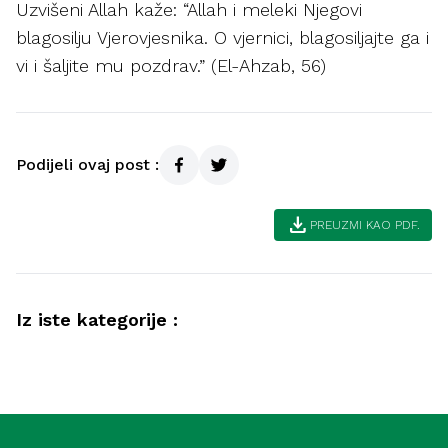
Uzvišeni Allah kaže: “Allah i meleki Njegovi
blagosilju Vjerovjesnika. O vjernici, blagosiljajte ga i
vi i šaljite mu pozdrav.” (El-Ahzab, 56)
Podijeli ovaj post :
download
PREUZMI KAO PDF.
Iz iste kategorije :
Akida
Savjeti muslimanima kako postići
Kur'an
bogobojaznost i ubjeđenje (Meka)
Pouke sure Kaf (Meka)