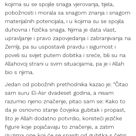
kojima su se spojile snaga vjerovanja, tijela,
pobožnosti i morala sa snagom znanja i snagom
materijalnih potencijala, i u kojima su se spojila
duhovna i fizička snaga. Njima je data vlast,
upravljanje i pravo zapovjedanja i zabranjivanja na
Zemlji, pa su uspostavili pravdu i sigurnost i
poveli su svijet putem dobitka i sreće, bili su na
Allahovoj strani u svim situacijama, pa je i Allah
bio s njima.
Jedan od pobožnih prethodnika kazao je: “Čitao
sam suru El-Asr dvadeset godina, a nisam
razumio njeno značenje, pitao sam se: Kako to
da je osnovno stanje čovjeka gubitak i propast,
što je Allah dodatno potvrdio, koristeći jezičke
figure koje pojačavaju to značenje, a zatim
izuzima one koji će se spasiti od gubitka s četiri