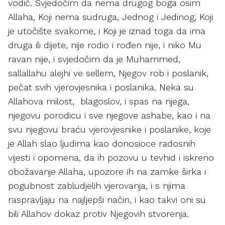
vodič. Svjedočim da nema drugog boga osim
Allaha, Koji nema sudruga, Jednog i Jedinog, Koji
je utočište svakome, i Koji je iznad toga da ima
druga ili dijete, nije rodio i rođen nije, i niko Mu
ravan nije, i svjedočim da je Muhammed,
sallallahu alejhi ve sellem, Njegov rob i poslanik,
pečat svih vjerovjesnika i poslanika. Neka su
Allahova milost, blagoslov, i spas na njega,
njegovu porodicu i sve njegove ashabe, kao i na
svu njegovu braću vjerovjesnike i poslanike, koje
je Allah slao ljudima kao donosioce radosnih
vijesti i opomena, da ih pozovu u tevhid i iskreno
obožavanje Allaha, upozore ih na zamke širka i
pogubnost zabludjelih vjerovanja, i s njima
raspravljaju na najljepši način, i kao takvi oni su
bili Allahov dokaz protiv Njegovih stvorenja.