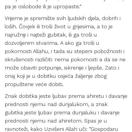
pa je oslobode ili je upropaste.”
Vrijeme je spremište svih ljudskih djela, dobrih i
loših. Čovjek ili troši život u grijesima, a to je
najružniji i najteži gubitak, ili ga troši u
dozvoljenim stvarima. A ako ga troši u
pokornosti Allahu, i tada su stepeni pobožnosti i
skrušenosti različiti: nema pokornosti a da se ne
može obaviti potpunije, iskrenije i ljepše. Zato i
onaj koji je u dobitku osjeća žaljenje zbog
propuštene veće dobiti.
Znak dobitka jeste ljubav prema ahiretu i davanje
prednosti njemu nad dunjalukom, a znak
gubitka jeste ljubav prema dunjaluku i davanje
prednosti njemu nad ahiretom. Spas je u
ravnoteži, kako Uzvišeni Allah uči: “Gospodaru