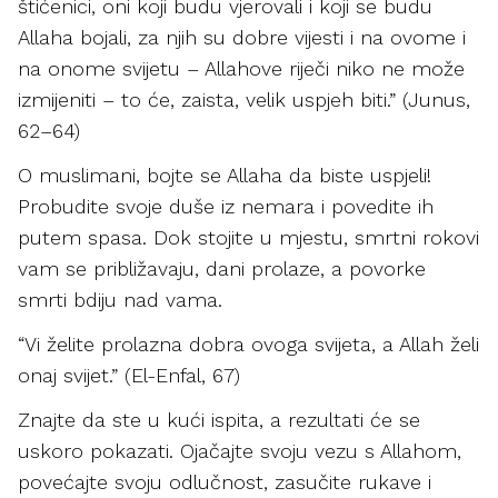
štićenici, oni koji budu vjerovali i koji se budu
Allaha bojali, za njih su dobre vijesti i na ovome i
na onome svijetu – Allahove riječi niko ne može
izmijeniti – to će, zaista, velik uspjeh biti.” (Junus,
62–64)
O muslimani, bojte se Allaha da biste uspjeli!
Probudite svoje duše iz nemara i povedite ih
putem spasa. Dok stojite u mjestu, smrtni rokovi
vam se približavaju, dani prolaze, a povorke
smrti bdiju nad vama.
“Vi želite prolazna dobra ovoga svijeta, a Allah želi
onaj svijet.” (El-Enfal, 67)
Znajte da ste u kući ispita, a rezultati će se
uskoro pokazati. Ojačajte svoju vezu s Allahom,
povećajte svoju odlučnost, zasučite rukave i