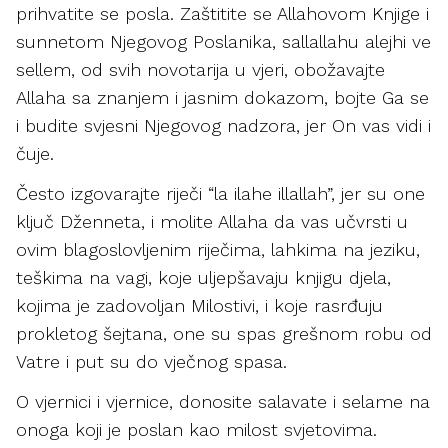
prihvatite se posla. Zaštitite se Allahovom Knjige i
sunnetom Njegovog Poslanika, sallallahu alejhi ve
sellem, od svih novotarija u vjeri, obožavajte
Allaha sa znanjem i jasnim dokazom, bojte Ga se
i budite svjesni Njegovog nadzora, jer On vas vidi i
čuje.
Često izgovarajte riječi “la ilahe illallah”, jer su one
ključ Dženneta, i molite Allaha da vas učvrsti u
ovim blagoslovljenim riječima, lahkima na jeziku,
teškima na vagi, koje uljepšavaju knjigu djela,
kojima je zadovoljan Milostivi, i koje rasrđuju
prokletog šejtana, one su spas grešnom robu od
Vatre i put su do vječnog spasa.
O vjernici i vjernice, donosite salavate i selame na
onoga koji je poslan kao milost svjetovima.