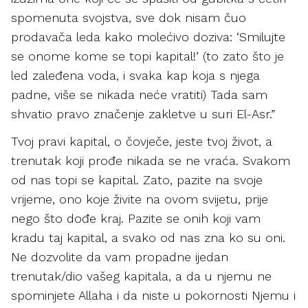
spomenuta svojstva, sve dok nisam čuo
prodavača leda kako molećivo doziva: ‘Smilujte
se onome kome se topi kapital!’ (to zato što je
led zaleđena voda, i svaka kap koja s njega
padne, više se nikada neće vratiti) Tada sam
shvatio pravo značenje zakletve u suri El-Asr.”
Tvoj pravi kapital, o čovječe, jeste tvoj život, a
trenutak koji prođe nikada se ne vraća. Svakom
od nas topi se kapital. Zato, pazite na svoje
vrijeme, ono koje živite na ovom svijetu, prije
nego što dođe kraj. Pazite se onih koji vam
kradu taj kapital, a svako od nas zna ko su oni.
Ne dozvolite da vam propadne ijedan
trenutak/dio vašeg kapitala, a da u njemu ne
spominjete Allaha i da niste u pokornosti Njemu i