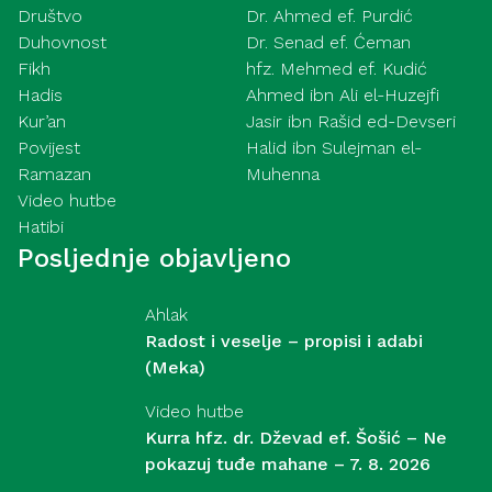
Društvo
Dr. Ahmed ef. Purdić
Duhovnost
Dr. Senad ef. Ćeman
Fikh
hfz. Mehmed ef. Kudić
Hadis
Ahmed ibn Ali el-Huzejfi
Kur’an
Jasir ibn Rašid ed-Devseri
Povijest
Halid ibn Sulejman el-
Ramazan
Muhenna
Video hutbe
Hatibi
Posljednje objavljeno
Ahlak
Radost i veselje – propisi i adabi
(Meka)
Video hutbe
Kurra hfz. dr. Dževad ef. Šošić – Ne
pokazuj tuđe mahane – 7. 8. 2026