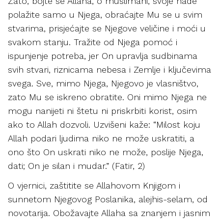
Zato, bojte se Allaha, o muslimani, svoje nade
polažite samo u Njega, obraćajte Mu se u svim
stvarima, prisjećajte se Njegove veličine i moći u
svakom stanju. Tražite od Njega pomoć i
ispunjenje potreba, jer On upravlja sudbinama
svih stvari, riznicama nebesa i Zemlje i ključevima
svega. Sve, mimo Njega, Njegovo je vlasništvo,
zato Mu se iskreno obratite. Oni mimo Njega ne
mogu nanijeti ni štetu ni priskrbiti korist, osim
ako to Allah dozvoli. Uzvišeni kaže: “Milost koju
Allah podari ljudima niko ne može uskratiti, a
ono što On uskrati niko ne može, poslije Njega,
dati; On je silan i mudar.” (Fatir, 2)
O vjernici, zaštitite se Allahovom Knjigom i
sunnetom Njegovog Poslanika, alejhis-selam, od
novotarija. Obožavajte Allaha sa znanjem i jasnim