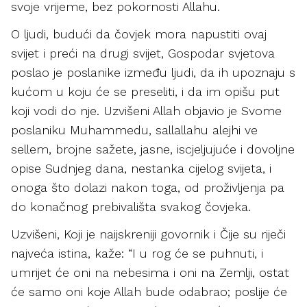
svoje vrijeme, bez pokornosti Allahu.
O ljudi, budući da čovjek mora napustiti ovaj
svijet i preći na drugi svijet, Gospodar svjetova
poslao je poslanike između ljudi, da ih upoznaju s
kućom u koju će se preseliti, i da im opišu put
koji vodi do nje. Uzvišeni Allah objavio je Svome
poslaniku Muhammedu, sallallahu alejhi ve
sellem, brojne sažete, jasne, iscjeljujuće i dovoljne
opise Sudnjeg dana, nestanka cijelog svijeta, i
onoga što dolazi nakon toga, od proživljenja pa
do konačnog prebivališta svakog čovjeka.
Uzvišeni, Koji je naijskreniji govornik i Čije su riječi
najveća istina, kaže: “I u rog će se puhnuti, i
umrijet će oni na nebesima i oni na Zemlji, ostat
će samo oni koje Allah bude odabrao; poslije će