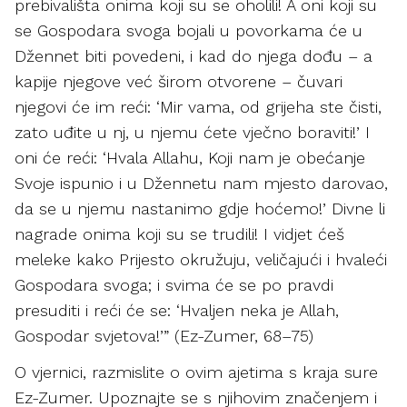
prebivališta onima koji su se oholili! A oni koji su
se Gospodara svoga bojali u povorkama će u
Džennet biti povedeni, i kad do njega dođu – a
kapije njegove već širom otvorene – čuvari
njegovi će im reći: ‘Mir vama, od grijeha ste čisti,
zato uđite u nj, u njemu ćete vječno boraviti!’ I
oni će reći: ‘Hvala Allahu, Koji nam je obećanje
Svoje ispunio i u Džennetu nam mjesto darovao,
da se u njemu nastanimo gdje hoćemo!’ Divne li
nagrade onima koji su se trudili! I vidjet ćeš
meleke kako Prijesto okružuju, veličajući i hvaleći
Gospodara svoga; i svima će se po pravdi
presuditi i reći će se: ‘Hvaljen neka je Allah,
Gospodar svjetova!’” (Ez-Zumer, 68–75)
O vjernici, razmislite o ovim ajetima s kraja sure
Ez-Zumer. Upoznajte se s njihovim značenjem i