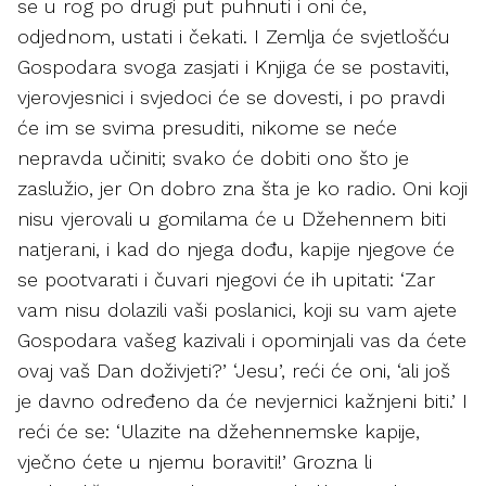
se u rog po drugi put puhnuti i oni će,
odjednom, ustati i čekati. I Zemlja će svjetlošću
Gospodara svoga zasjati i Knjiga će se postaviti,
vjerovjesnici i svjedoci će se dovesti, i po pravdi
će im se svima presuditi, nikome se neće
nepravda učiniti; svako će dobiti ono što je
zaslužio, jer On dobro zna šta je ko radio. Oni koji
nisu vjerovali u gomilama će u Džehennem biti
natjerani, i kad do njega dođu, kapije njegove će
se pootvarati i čuvari njegovi će ih upitati: ‘Zar
vam nisu dolazili vaši poslanici, koji su vam ajete
Gospodara vašeg kazivali i opominjali vas da ćete
ovaj vaš Dan doživjeti?’ ‘Jesu’, reći će oni, ‘ali još
je davno određeno da će nevjernici kažnjeni biti.’ I
reći će se: ‘Ulazite na džehennemske kapije,
vječno ćete u njemu boraviti!’ Grozna li