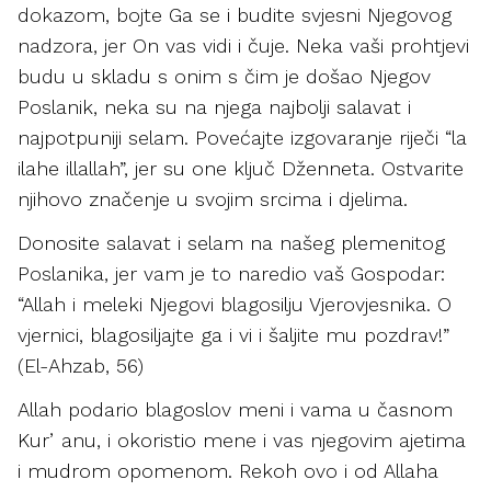
dokazom, bojte Ga se i budite svjesni Njegovog
nadzora, jer On vas vidi i čuje. Neka vaši prohtjevi
budu u skladu s onim s čim je došao Njegov
Poslanik, neka su na njega najbolji salavat i
najpotpuniji selam. Povećajte izgovaranje riječi “la
ilahe illallah”, jer su one ključ Dženneta. Ostvarite
njihovo značenje u svojim srcima i djelima.
Donosite salavat i selam na našeg plemenitog
Poslanika, jer vam je to naredio vaš Gospodar:
“Allah i meleki Njegovi blagosilju Vjerovjesnika. O
vjernici, blagosiljajte ga i vi i šaljite mu pozdrav!”
(El-Ahzab, 56)
Allah podario blagoslov meni i vama u časnom
Kurʼanu, i okoristio mene i vas njegovim ajetima
i mudrom opomenom. Rekoh ovo i od Allaha