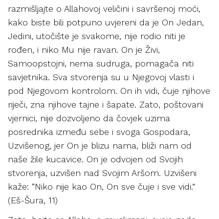
razmišljajte o Allahovoj veličini i savršenoj moći,
kako biste bili potpuno uvjereni da je On Jedan,
Jedini, utočište je svakome, nije rodio niti je
rođen, i niko Mu nije ravan. On je Živi,
Samoopstojni, nema sudruga, pomagača niti
savjetnika. Sva stvorenja su u Njegovoj vlasti i
pod Njegovom kontrolom. On ih vidi, čuje njihove
riječi, zna njihove tajne i šapate. Zato, poštovani
vjernici, nije dozvoljeno da čovjek uzima
posrednika između sebe i svoga Gospodara,
Uzvišenog, jer On je blizu nama, bliži nam od
naše žile kucavice. On je odvojen od Svojih
stvorenja, uzvišen nad Svojim Aršom. Uzvišeni
kaže: “Niko nije kao On, On sve čuje i sve vidi.”
(Eš-Šura, 11)