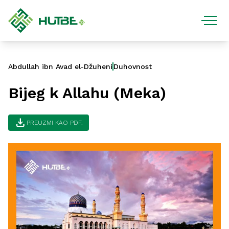
Abdullah ibn Avad el-Džuheni
Duhovnost
Bijeg k Allahu (Meka)
download
PREUZMI KAO PDF.