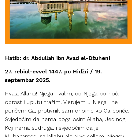
Hatib: dr. Abdullah ibn Avad el-Džuheni
27. rebiul-evvel 1447. po Hidžri / 19.
septembar 2025.
Hvala Allahu! Njega hvalim, od Njega pomoć,
oprost i uputu tražim. Vjerujem u Njega i ne
poričem Ga, protivnik sam onome ko Ga poriče.
Svjedočim da nema boga osim Allaha, Jedinog,
Koji nema sudruga, i svjedočim da je
Muhammed, sallallahu alejhi ve sellem, Njegov