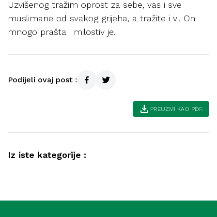
Uzvišenog tražim oprost za sebe, vas i sve
muslimane od svakog grijeha, a tražite i vi, On
mnogo prašta i milostiv je.
Podijeli ovaj post :
download
PREUZMI KAO PDF.
Iz iste kategorije :
Ahlak
Samozadivljenost – pokazatelji i načini
Duhovnost
liječenja (Meka)
Spoznaja Allaha (Medina)