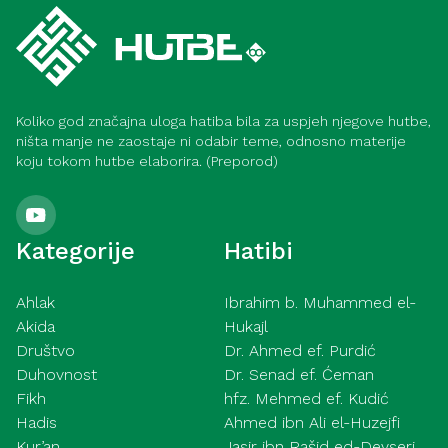
Koliko god značajna uloga hatiba bila za uspjeh njegove hutbe,
ništa manje ne zaostaje ni odabir teme, odnosno materije
koju tokom hutbe elaborira. (Preporod)
Kategorije
Hatibi
Ahlak
Ibrahim b. Muhammed el-
Akida
Hukajl
Društvo
Dr. Ahmed ef. Purdić
Duhovnost
Dr. Senad ef. Ćeman
Fikh
hfz. Mehmed ef. Kudić
Hadis
Ahmed ibn Ali el-Huzejfi
Kur’an
Jasir ibn Rašid ed-Devseri