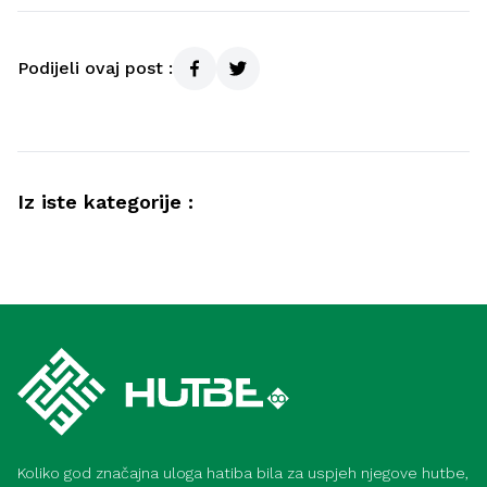
Podijeli ovaj post :
Iz iste kategorije :
Video hutbe
Kurra hfz. dr. Dževad ef. Šošić – Ne
Video hutbe
pokazuj tuđe mahane – 7. 8. 2026
Kurra hfz. dr. Dževad ef. Šošić – Strasti –
31. 7. 2026
Koliko god značajna uloga hatiba bila za uspjeh njegove hutbe,