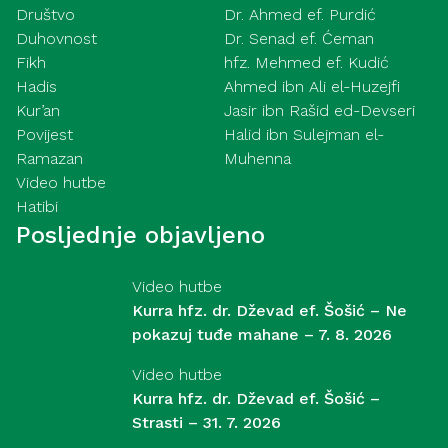
Društvo
Dr. Ahmed ef. Purdić
Duhovnost
Dr. Senad ef. Ćeman
Fikh
hfz. Mehmed ef. Kudić
Hadis
Ahmed ibn Ali el-Huzejfi
Kur’an
Jasir ibn Rašid ed-Devseri
Povijest
Halid ibn Sulejman el-
Ramazan
Muhenna
Video hutbe
Hatibi
Posljednje objavljeno
Video hutbe
Kurra hfz. dr. Dževad ef. Šošić – Ne
pokazuj tuđe mahane – 7. 8. 2026
Video hutbe
Kurra hfz. dr. Dževad ef. Šošić –
Strasti – 31. 7. 2026