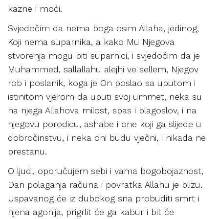
kazne i moći.
Svjedočim da nema boga osim Allaha, jedinog,
Koji nema suparnika, a kako Mu Njegova
stvorenja mogu biti suparnici, i svjedočim da je
Muhammed, sallallahu alejhi ve sellem, Njegov
rob i poslanik, koga je On poslao sa uputom i
istinitom vjerom da uputi svoj ummet, neka su
na njega Allahova milost, spas i blagoslov, i na
njegovu porodicu, ashabe i one koji ga slijede u
dobročinstvu, i neka oni budu vječni, i nikada ne
prestanu.
O ljudi, oporučujem sebi i vama bogobojaznost,
Dan polaganja računa i povratka Allahu je blizu.
Uspavanog će iz dubokog sna probuditi smrt i
njena agonija, prigrlit će ga kabur i bit će