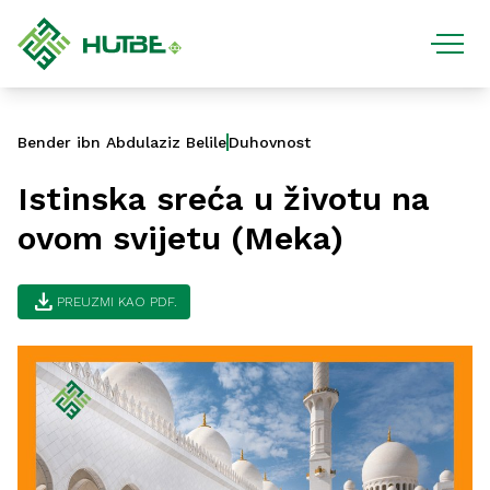
Bender ibn Abdulaziz Belile
Duhovnost
Istinska sreća u životu na
ovom svijetu (Meka)
download
PREUZMI KAO PDF.