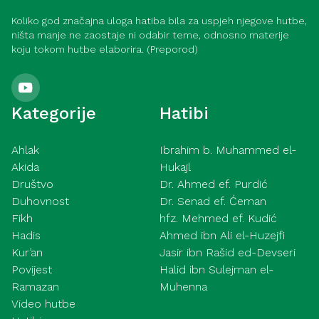
Koliko god značajna uloga hatiba bila za uspjeh njegove hutbe,
ništa manje ne zaostaje ni odabir teme, odnosno materije
koju tokom hutbe elaborira. (Preporod)
Kategorije
Hatibi
Ahlak
Ibrahim b. Muhammed el-
Akida
Hukajl
Društvo
Dr. Ahmed ef. Purdić
Duhovnost
Dr. Senad ef. Ćeman
Fikh
hfz. Mehmed ef. Kudić
Hadis
Ahmed ibn Ali el-Huzejfi
Kur’an
Jasir ibn Rašid ed-Devseri
Povijest
Halid ibn Sulejman el-
Ramazan
Muhenna
Video hutbe