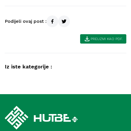
Podijeli ovaj post :
download
PREUZMI KAO PDF.
Iz iste kategorije :
Ahlak
Samozadivljenost – pokazatelji i načini
Duhovnost
liječenja (Meka)
Spoznaja Allaha (Medina)