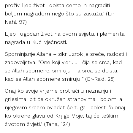
proživi lijep život i doista ćemo ih nagraditi
boljom nagradom nego što su zaslužili.” (En-
Nahl, 97)
Lijep i ugodan život na ovom svijetu, i plemenita
nagrada u Kući vječnosti.
Spominjanje Allaha – zikr uzrok je sreće, radosti i
zadovoljstva. “One koji vjeruju i čija se srca, kad
se Allah spomene, smiruju – a srca se doista,
kad se Allah spomene smiruju!” (Er-Ra’d, 28)
Onaj ko svoje vrijeme protraći u neznanju i
grijesima, bit će okružen strahovima i bolom, a
njegovim srcem ovladat će tuga i bolest. “A onaj
ko okrene glavu od Knjige Moje, taj će teškim
životom živjeti.” (Taha, 124)