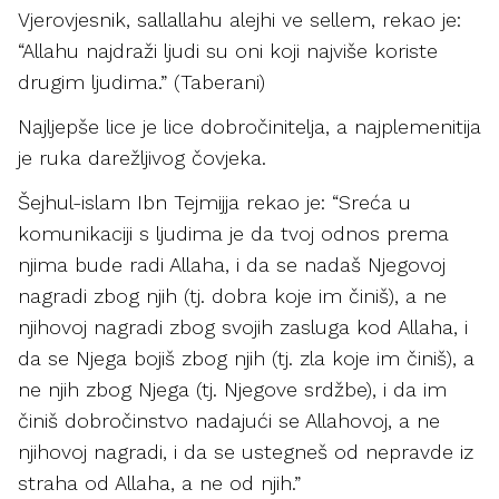
Vjerovjesnik, sallallahu alejhi ve sellem, rekao je:
“Allahu najdraži ljudi su oni koji najviše koriste
drugim ljudima.” (Taberani)
Najljepše lice je lice dobročinitelja, a najplemenitija
je ruka darežljivog čovjeka.
Šejhul-islam Ibn Tejmijja rekao je: “Sreća u
komunikaciji s ljudima je da tvoj odnos prema
njima bude radi Allaha, i da se nadaš Njegovoj
nagradi zbog njih (tj. dobra koje im činiš), a ne
njihovoj nagradi zbog svojih zasluga kod Allaha, i
da se Njega bojiš zbog njih (tj. zla koje im činiš), a
ne njih zbog Njega (tj. Njegove srdžbe), i da im
činiš dobročinstvo nadajući se Allahovoj, a ne
njihovoj nagradi, i da se ustegneš od nepravde iz
straha od Allaha, a ne od njih.”