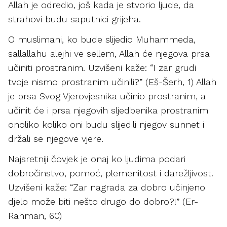
Allah je odredio, još kada je stvorio ljude, da
strahovi budu saputnici grijeha.
O muslimani, ko bude slijedio Muhammeda,
sallallahu alejhi ve sellem, Allah će njegova prsa
učiniti prostranim. Uzvišeni kaže: “I zar grudi
tvoje nismo prostranim učinili?” (Eš-Šerh, 1) Allah
je prsa Svog Vjerovjesnika učinio prostranim, a
učinit će i prsa njegovih sljedbenika prostranim
onoliko koliko oni budu slijedili njegov sunnet i
držali se njegove vjere.
Najsretniji čovjek je onaj ko ljudima podari
dobročinstvo, pomoć, plemenitost i darežljivost.
Uzvišeni kaže: “Zar nagrada za dobro učinjeno
djelo može biti nešto drugo do dobro?!” (Er-
Rahman, 60)