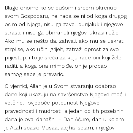
Blago onome ko se dušom i srcem okrenuo
svom Gospodaru, ne nada se ni od koga drugog
osim od Njega, nisu ga zaveli dunjaluk i njegove
strasti, i nisu ga obmanuli njegovi ukrasi i užici.
Ako mu se nešto da, zahvali, ako mu se uskrati,
strpi se, ako učini grijeh, zatraži oprost za svoj
prijestup, i to je sreća za koju rade oni koji žele
raditi, a koga ona mimoiđe, on je propao i
samog sebe je prevario.
O vjernici, Allah je u Svom stvaranju odabrao
dane koji ukazuju na savršenstvo Njegove moći i
veličine, i svjedoče potpunost Njegove
pravednosti i mudrosti, a jedan od tih posebnih
dana je ovaj današnji – Dan Ašure, dan u kojem
je Allah spasio Musaa, alejhis-selam, i njegov