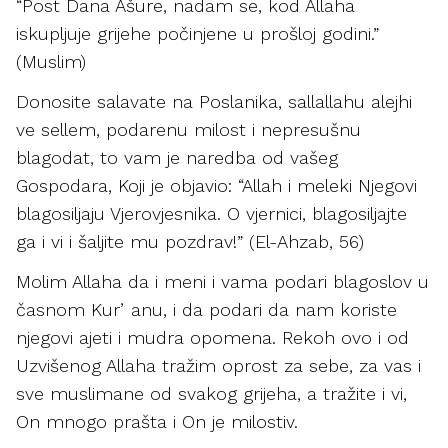
“Post Dana Ašure, nadam se, kod Allaha
iskupljuje grijehe počinjene u prošloj godini.”
(Muslim)
Donosite salavate na Poslanika, sallallahu alejhi
ve sellem, podarenu milost i nepresušnu
blagodat, to vam je naredba od vašeg
Gospodara, Koji je objavio: “Allah i meleki Njegovi
blagosiljaju Vjerovjesnika. O vjernici, blagosiljajte
ga i vi i šaljite mu pozdrav!” (El-Ahzab, 56)
Molim Allaha da i meni i vama podari blagoslov u
časnom Kurʼanu, i da podari da nam koriste
njegovi ajeti i mudra opomena. Rekoh ovo i od
Uzvišenog Allaha tražim oprost za sebe, za vas i
sve muslimane od svakog grijeha, a tražite i vi,
On mnogo prašta i On je milostiv.