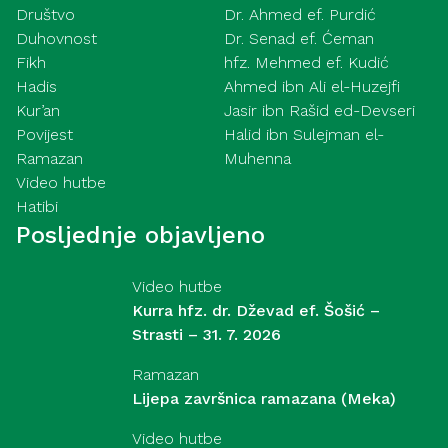
Društvo
Dr. Ahmed ef. Purdić
Duhovnost
Dr. Senad ef. Ćeman
Fikh
hfz. Mehmed ef. Kudić
Hadis
Ahmed ibn Ali el-Huzejfi
Kur’an
Jasir ibn Rašid ed-Devseri
Povijest
Halid ibn Sulejman el-
Ramazan
Muhenna
Video hutbe
Hatibi
Posljednje objavljeno
Video hutbe
Kurra hfz. dr. Dževad ef. Šošić –
Strasti – 31. 7. 2026
Ramazan
Lijepa završnica ramazana (Meka)
Video hutbe