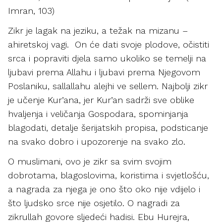
Imran, 103)
Zikr je lagak na jeziku, a težak na mizanu –
ahiretskoj vagi. On će dati svoje plodove, očistiti
srca i popraviti djela samo ukoliko se temelji na
ljubavi prema Allahu i ljubavi prema Njegovom
Poslaniku, sallallahu alejhi ve sellem. Najbolji zikr
je učenje Kur’ana, jer Kur’an sadrži sve oblike
hvaljenja i veličanja Gospodara, spominjanja
blagodati, detalje šerijatskih propisa, podsticanje
na svako dobro i upozorenje na svako zlo.
O muslimani, ovo je zikr sa svim svojim
dobrotama, blagoslovima, koristima i svjetlošću,
a nagrada za njega je ono što oko nije vdijelo i
što ljudsko srce nije osjetilo. O nagradi za
zikrullah govore sljedeći hadisi. Ebu Hurejra,