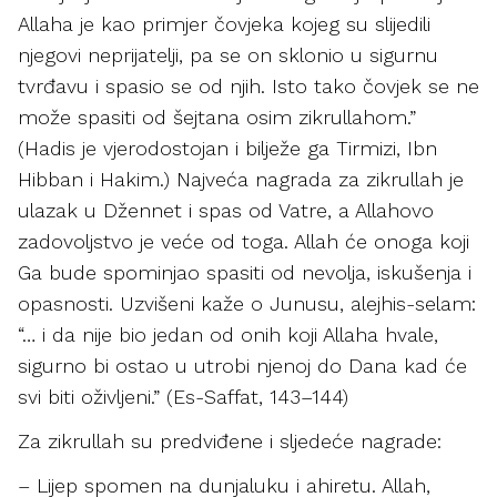
Allaha je kao primjer čovjeka kojeg su slijedili
njegovi neprijatelji, pa se on sklonio u sigurnu
tvrđavu i spasio se od njih. Isto tako čovjek se ne
može spasiti od šejtana osim zikrullahom.”
(Hadis je vjerodostojan i bilježe ga Tirmizi, Ibn
Hibban i Hakim.) Najveća nagrada za zikrullah je
ulazak u Džennet i spas od Vatre, a Allahovo
zadovoljstvo je veće od toga. Allah će onoga koji
Ga bude spominjao spasiti od nevolja, iskušenja i
opasnosti. Uzvišeni kaže o Junusu, alejhis-selam:
“… i da nije bio jedan od onih koji Allaha hvale,
sigurno bi ostao u utrobi njenoj do Dana kad će
svi biti oživljeni.” (Es-Saffat, 143–144)
Za zikrullah su predviđene i sljedeće nagrade:
– Lijep spomen na dunjaluku i ahiretu. Allah,