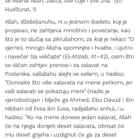
se Allaha! Allah, zaista, sve čuje i sve zna.” (El-
Hudžurat, 1)
Allah, džellešanuhu, ni u jednom ibadetu koji je
propisao, ne zahtijeva mnoštvo i povećanje, kao
što je to slučaj sa zikrullahom, za koji je rekao: “O
vjernici, mnogo Allaha spominjite i hvalite, i ujutro
i navečer Ga veličajte” (El-Ahzab, 41–42), osim što
se sličan zahtjev prenosi i za salavat na
Poslanika, sallallahu alejhi ve sellem, u hadisu:
“Donosite što više salavata na mene petkom, jer
vaši salavati se pokazuju meni” (Hadis je
vjerodostojan i bilježe ga Ahmed, Ebu Davud i Ibn
Hibban od Evsa ibn Evsa, radijallahu anhu), i u
hadisu: “Ko na mene donese jedan salavat, Allah
će na njega donijeti deset salavata, obrisat će
mu deset grijeha i uzdignut će ga za deset