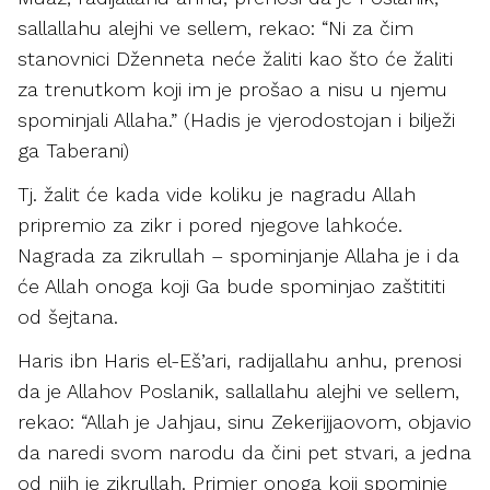
sallallahu alejhi ve sellem, rekao: “Ni za čim
stanovnici Dženneta neće žaliti kao što će žaliti
za trenutkom koji im je prošao a nisu u njemu
spominjali Allaha.” (Hadis je vjerodostojan i bilježi
ga Taberani)
Tj. žalit će kada vide koliku je nagradu Allah
pripremio za zikr i pored njegove lahkoće.
Nagrada za zikrullah – spominjanje Allaha je i da
će Allah onoga koji Ga bude spominjao zaštititi
od šejtana.
Haris ibn Haris el-Eš’ari, radijallahu anhu, prenosi
da je Allahov Poslanik, sallallahu alejhi ve sellem,
rekao: “Allah je Jahjau, sinu Zekerijjaovom, objavio
da naredi svom narodu da čini pet stvari, a jedna
od njih je zikrullah. Primjer onoga koji spominje