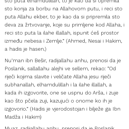
sto puta elhamdulillah, to je kao da si opremila
sto konja za borbu na Allahovom putu, i reci sto
puta Allahu ekber, to je kao da si pripremila sto
deva za žrtvovanje, koje su primljene kod Allaha, i
reci sto puta la ilahe illallah, ispunit ćeš prostor
između nebesa i Zemlje.” (Ahmed, Nesai i Hakim,
a hadis je hasen.)
Nu’man ibn Bešir, radijallahu anhu, prenosi da je
Poslanik, sallallahu alejhi ve sellem, rekao: “Od
riječi kojima slavite i veličate Allaha jesu riječi
subhanallah, elhamdulillah i la ilahe illallah, a
kada ih izgovorite, one se uspnu do Arša, i zuje
kao što pčela zuji, kazujući o onome ko ih je
izgovorio.” (Hadis je vjerodostojan i bilježe ga Ibn
Madža i Hakim)
Muaz, radijallahu anhu, prenosi da je Poslanik,