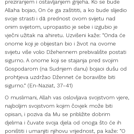
preziranjem i ostavljanjem grijeha. Ko se bude
Allaha bojao, On će ga zaštititi, a ko bude slijedio
svoje strasti i dā prednost ovom svijetu nad
onim svijetom, upropastio je sebe i izgubio je
vječni užitak na ahiretu. Uzvišeni kaže: “Onda će
onome koji je obijestan bio i život na ovome
svijetu više volio Džehennem prebivalište postati
sigurno. A onome koji se stajanja pred svojim
Gospodarom (na Sudnjem danu) bojaoi dušu od
prohtjeva uzdržao Džennet će boravište biti
sigurno.” (En-Naziat, 37–41)
O muslimani, Allah vas oslovljava svojstvom vjere,
najboljim svojstvom kojim čovjek može biti
opisan, i poziva da Mu se približite dobrim
djelima i čuvate svoja djela od onoga što će ih
poništiti i umanjiti njihovu vrijednost, pa kaže: “O