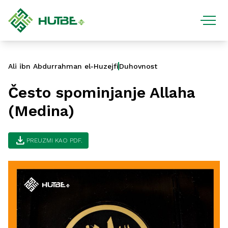
Ali ibn Abdurrahman el-Huzejfi
Duhovnost
Često spominjanje Allaha
(Medina)
download
PREUZMI KAO PDF.