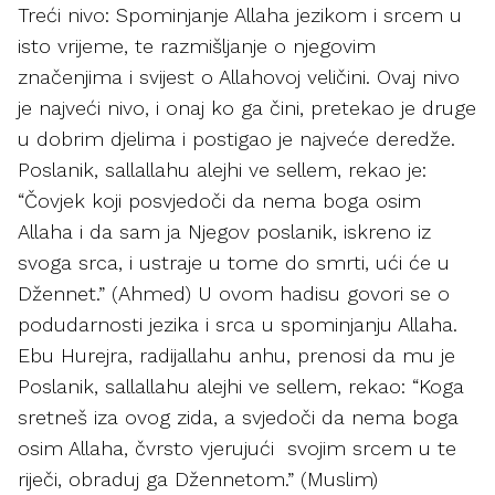
Treći nivo: Spominjanje Allaha jezikom i srcem u
isto vrijeme, te razmišljanje o njegovim
značenjima i svijest o Allahovoj veličini. Ovaj nivo
je najveći nivo, i onaj ko ga čini, pretekao je druge
u dobrim djelima i postigao je najveće deredže.
Poslanik, sallallahu alejhi ve sellem, rekao je:
“Čovjek koji posvjedoči da nema boga osim
Allaha i da sam ja Njegov poslanik, iskreno iz
svoga srca, i ustraje u tome do smrti, ući će u
Džennet.” (Ahmed) U ovom hadisu govori se o
podudarnosti jezika i srca u spominjanju Allaha.
Ebu Hurejra, radijallahu anhu, prenosi da mu je
Poslanik, sallallahu alejhi ve sellem, rekao: “Koga
sretneš iza ovog zida, a svjedoči da nema boga
osim Allaha, čvrsto vjerujući svojim srcem u te
riječi, obraduj ga Džennetom.” (Muslim)