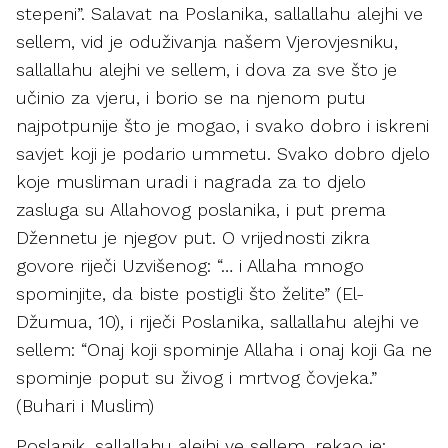
stepeni”. Salavat na Poslanika, sallallahu alejhi ve
sellem, vid je oduživanja našem Vjerovjesniku,
sallallahu alejhi ve sellem, i dova za sve što je
učinio za vjeru, i borio se na njenom putu
najpotpunije što je mogao, i svako dobro i iskreni
savjet koji je podario ummetu. Svako dobro djelo
koje musliman uradi i nagrada za to djelo
zasluga su Allahovog poslanika, i put prema
Džennetu je njegov put. O vrijednosti zikra
govore riječi Uzvišenog: “… i Allaha mnogo
spominjite, da biste postigli što želite” (El-
Džumua, 10), i riječi Poslanika, sallallahu alejhi ve
sellem: “Onaj koji spominje Allaha i onaj koji Ga ne
spominje poput su živog i mrtvog čovjeka.”
(Buhari i Muslim)
Poslanik, sallallahu alejhi ve sellem, rekao je: