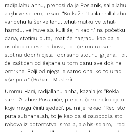
radijallahu anhu, prenosi da je Poslanik, sallallahu
alejhi ve sellem, rekao: “Ko kaže: ‘La ilahe illallahu
vahdehu la šerike lehu, lehul-mulku ve lehul-
hamdu, ve huve ala kulli šej’in kadir!’ na početku
dana, stotinu puta, imat će nagradu kao da je
oslobodio deset robova, i bit će mu upisano
stotinu dobrih djela i obrisano stotinu grijeha, i bit
će zaštićen od šejtana u tom danu sve dok ne
omrkne. Bolji od njega je samo onaj ko to uradi
više puta.” (Buhari i Muslim)
Ummu Hani, radijallahu anha, kazala je: “Rekla
sam: ‘Allahov Poslaniče, preporuči mi neko djelo
koje mogu činiti sjedeći’, pa mi je rekao: ‘Reci sto
puta subhanallah, to je kao da si oslobodila sto
robova iz potomstva Ismaila, alejhis-selam, i reci