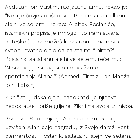
Abdullah ibn Muslim, radijallahu anhu, rekao je:
“Neki je čovjek došao kod Poslanika, sallallahu
alejhi ve sellem, i rekao: ‘Allahov Poslaniče,
islamskih propisa je mnogo i to nam stvara
poteškoću, pa možeš li nas uputiti na neko
sveobuhvatno djelo da ga stalno činimo?’
Poslanik, sallallahu alejhi ve sellem, reče mu:
‘Neka tvoj jezik uvijek bude vlažan od
spominjanja Allaha.’” (Ahmed, Tirmizi, Ibn Madža i
Ibn Hibban)
Zikr čisti ljudska djela, nadoknađuje njihove
nedostatke i briše grijehe. Zikr ima svoja tri nivoa.
Prvi nivo: Spominjanje Allaha srcem, za koje
Uzvišeni Allah daje nagradu, iz Svoje darežljivosti i
plemenitosti. Poslanik, sallallahu alejhi ve sellem,