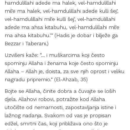
hamdulillahi adede ma halek, vel-hamdulillahi
mil’e ma halek, vel-hamdulillahi adede kulli šej’,
vel-hamdulillahi mil’e kulli šej’, vel-hamdulillahi
adede ma ahsa kitabuhu, vel-hamdulillahi mil’e
ma ahsa kitabuhu.’” (Hadis je dobar i bilježe ga
Bezzar i Taberani.)
Uzvišeni kaže: “… i muškarcima koji često
spominju Allaha i ženama koje često spominju
Allaha – Allah je, doista, za sve njih oprost i veliku
nagradu pripremio.” (El-Ahzab, 35)
Bojte se Allaha, činite dobra a čuvajte se loših
djela. Allahovi robovi, potražite kod Allaha
utočište od nemarnosti, zapostavljanja istine i
lažnog nadanja. Svakom od vas je propisan
edžel, smrtni čas, koji približava ono što je