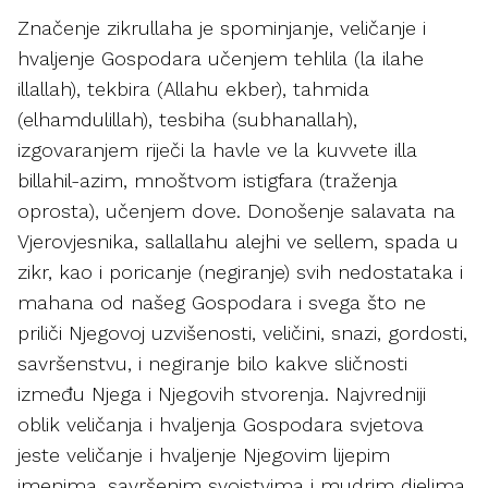
Značenje zikrullaha je spominjanje, veličanje i
hvaljenje Gospodara učenjem tehlila (la ilahe
illallah), tekbira (Allahu ekber), tahmida
(elhamdulillah), tesbiha (subhanallah),
izgovaranjem riječi la havle ve la kuvvete illa
billahil-azim, mnoštvom istigfara (traženja
oprosta), učenjem dove. Donošenje salavata na
Vjerovjesnika, sallallahu alejhi ve sellem, spada u
zikr, kao i poricanje (negiranje) svih nedostataka i
mahana od našeg Gospodara i svega što ne
priliči Njegovoj uzvišenosti, veličini, snazi, gordosti,
savršenstvu, i negiranje bilo kakve sličnosti
između Njega i Njegovih stvorenja. Najvredniji
oblik veličanja i hvaljenja Gospodara svjetova
jeste veličanje i hvaljenje Njegovim lijepim
imenima, savršenim svojstvima i mudrim djelima,