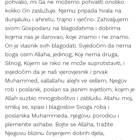
pohvalio, mi Ga ne možemo pohvaliti onoliko
koliko On zaslužuje. Njemu pripada hvala na
dunjaluku i ahiretu, trajno i vječno. Zahvaljujem
svom Gospodaru na blagodatima i dobrima
kojima nas je darovao, koje znamo i ne znamo.
On je vlasnik svih blagodati. Svjedočim da nema
boga osim Allaha, jedinog, Koji nema druga,
Silnog, Kojem se niko ne može suprotstaviti, i
svjedočim da je naš vjerovjesnik i prvak
Muhammed, sallallahu alejhi ve sellem, Njegov
rob i poslanik, poslan sa jasnim svjetlom, kojim je
Allah suzbio mnogoboštvo i zabludu. Allahu moj,
smiluj se, spasi i blagoslovi Svoga roba i
poslanika Muhammeda, njegovu porodicu i
plemenite ashabe. Bojte se Allaha, tražite
Njegovu blizinu činjenjem dobrih djela,