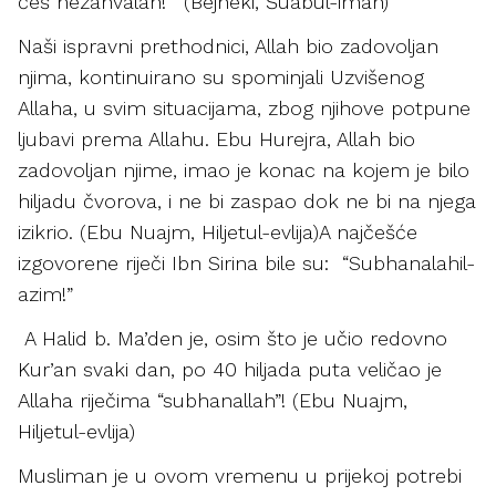
ćeš nezahvalan!’” (Bejheki, Šuabul-iman)
Naši ispravni prethodnici, Allah bio zadovoljan
njima, kontinuirano su spominjali Uzvišenog
Allaha, u svim situacijama, zbog njihove potpune
ljubavi prema Allahu. Ebu Hurejra, Allah bio
zadovoljan njime, imao je konac na kojem je bilo
hiljadu čvorova, i ne bi zaspao dok ne bi na njega
izikrio. (Ebu Nuajm, Hiljetul-evlija)A najčešće
izgovorene riječi Ibn Sirina bile su: “Subhanalahil-
azim!”
A Halid b. Ma’den je, osim što je učio redovno
Kur’an svaki dan, po 40 hiljada puta veličao je
Allaha riječima “subhanallah”! (Ebu Nuajm,
Hiljetul-evlija)
Musliman je u ovom vremenu u prijekoj potrebi