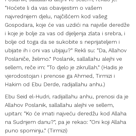
“Hoćete li da vas obavijestim o vašem
najvrednijem djelu, najčišćem kod vašeg
Gospodara, koje će vas uzdići na najviše deredže
i koje je bolje za vas od dijeljenja zlata i srebra, i
bolje od toga da se sukobite s neprijateljem i
ubijate ih i oni vas ubijaju?” Rekli su: “Da, Allahov
Poslaniče, želimo.” Poslanik, sallallahu alejhi ve
sellem, reče im: “To djelo je zikrullah.” (Hadis je
vjerodostojan i prenose ga Ahmed, Tirmizi i
Hakim od Ebu Derde, radijallahu anhu.)
Ebu Seid el-Hudri, radijallahu anhu, prenosi da je
Allahov Poslanik, sallallahu alejhi ve sellem,
upitan: “Ko će imati najveću deredžu kod Allaha
na Sudnjem danu?”, pa je rekao: “Oni koji Allaha
puno spominju.” (Tirmizi)