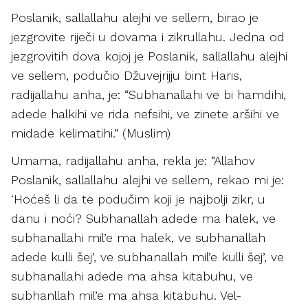
Poslanik, sallallahu alejhi ve sellem, birao je
jezgrovite riječi u dovama i zikrullahu. Jedna od
jezgrovitih dova kojoj je Poslanik, sallallahu alejhi
ve sellem, podučio Džuvejrijju bint Haris,
radijallahu anha, je: “Subhanallahi ve bi hamdihi,
adede halkihi ve rida nefsihi, ve zinete aršihi ve
midade kelimatihi.” (Muslim)
Umama, radijallahu anha, rekla je: “Allahov
Poslanik, sallallahu alejhi ve sellem, rekao mi je:
‘Hoćeš li da te podučim koji je najbolji zikr, u
danu i noći? Subhanallah adede ma halek, ve
subhanallahi mil’e ma halek, ve subhanallah
adede kulli šej’, ve subhanallah mil’e kulli šej’, ve
subhanallahi adede ma ahsa kitabuhu, ve
subhanllah mil’e ma ahsa kitabuhu. Vel-