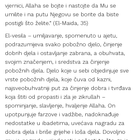
vjernici, Allaha se bojte i nastojte da Mu se
umilite i na putu Njegovu se borite da biste
postigli što želite.” (El-Maida, 35)
El-vesila – umiljavanje, spomenuto u ajetu,
podrazumijeva svako pobožno djelo, činjenje
dobrih djela i ostavljanje zabrana, a obuhvata,
svojim značenjem, i sredstva za činjenje
pobožnih djela. Djelo koje u sebi objedinjuje sve
vrste pobožnih djela, koje čuva od kazni,
najsveobuhvatniji put za činjenje dobra i tvrđava
koja štiti od propasti i zla je zikrullah –
spominjanje, slavljenje, hvaljenje Allaha. On
upotpunjuje farzove i vadžibe, nadoknađuje
nedostatke u ibadetima, uvećava nagradu za
dobra djela i briše grijehe i loša djela. Dovoljno