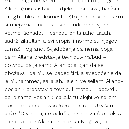
mu je nagrade, vrijednosti i počasti to što ga je
Allah učinio sastavnim dijelom namaza, hadža i
drugih oblika pokornosti, i što je propisan u svim
situacijama. Prvi i osnovni fundament vjere,
kelimei-šehadet – ešhedu en la ilahe illallah,
sadrži zikrullah, a svi propisi i norme su njegovi
tumači i ogranci. Svjedočenje da nema boga
osim Allaha predstavlja tevhidul-ma’bud –
potvrdu da je samo Allah dostojan da se
obožava i da Mu se ibadet čini, a svjedočenje da
je Muhammed, sallallahu alejhi ve sellem, Allahov
poslanik predstavlja tevhidul-metbu – potvrdu
da je samo Poslanik, sallallahu alejhi ve sellem,
dostojan da se bespogovorno slijedi. Uzvišeni
kaže: “O vjernici, ne odlučujte se ni za što dok za
to ne upitate Allaha i Poslanika Njegova, i bojte