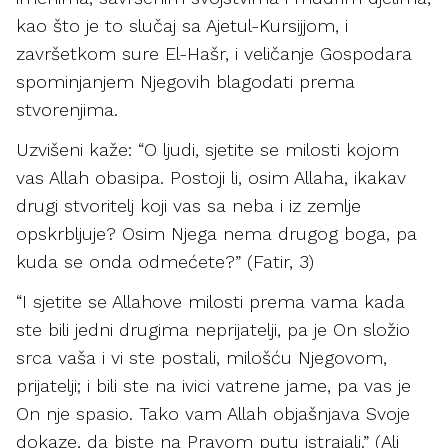
kao što je to slučaj sa Ajetul-Kursijjom, i
završetkom sure El-Hašr, i veličanje Gospodara
spominjanjem Njegovih blagodati prema
stvorenjima.
Uzvišeni kaže: “O ljudi, sjetite se milosti kojom
vas Allah obasipa. Postoji li, osim Allaha, ikakav
drugi stvoritelj koji vas sa neba i iz zemlje
opskrbljuje? Osim Njega nema drugog boga, pa
kuda se onda odmećete?” (Fatir, 3)
“I sjetite se Allahove milosti prema vama kada
ste bili jedni drugima neprijatelji, pa je On složio
srca vaša i vi ste postali, milošću Njegovom,
prijatelji; i bili ste na ivici vatrene jame, pa vas je
On nje spasio. Tako vam Allah objašnjava Svoje
dokaze, da biste na Pravom putu istrajali.” (Ali