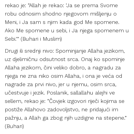
rekao je: “Allah je rekao: ‘Ja se prema Svome
robu odnosim shodno njegovom mišljenju o
Meni, i Ja sam s njim kada god Me spomene.
Ako Me spomene u sebi, i Ja njega spomenem u
Sebi.’” (Buhari i Muslim)
Drugi ili srednji nivo: Spominjanje Allaha jezikom,
uz djelimičnu odsutnost srca. Onaj ko spominje
Allaha jezikom, čini veliko dobro, a nagradu za
njega ne zna niko osim Allaha, i ona je veća od
nagrade za prvi nivo, jer u njemu, osim srca,
učestvuje i jezik. Poslanik, sallallahu alejhi ve
sellem, rekao je: “Čovjek izgovori riječi kojima se
postiže Allahovo zadovoljstvo, ne pridajući im
pažnju, a Allah ga zbog njih uzdigne na stepene.”
(Buhari)