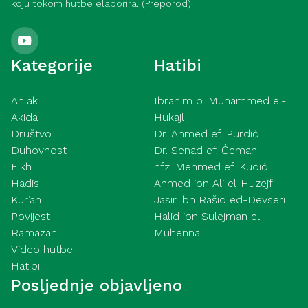
koju tokom hutbe elaborira. (Preporod)
Kategorije
Hatibi
Ahlak
Ibrahim b. Muhammed el-
Akida
Hukajl
Društvo
Dr. Ahmed ef. Purdić
Duhovnost
Dr. Senad ef. Ćeman
Fikh
hfz. Mehmed ef. Kudić
Hadis
Ahmed ibn Ali el-Huzejfi
Kur’an
Jasir ibn Rašid ed-Devseri
Povijest
Halid ibn Sulejman el-
Ramazan
Muhenna
Video hutbe
Hatibi
Posljednje objavljeno