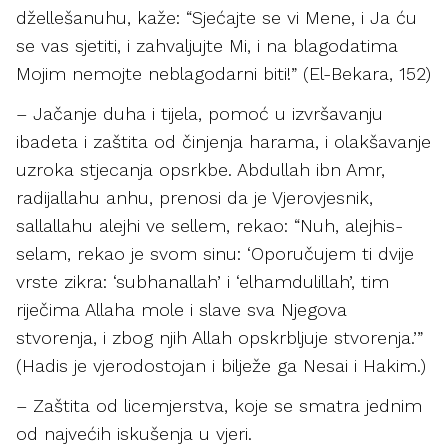
džellešanuhu, kaže: “Sjećajte se vi Mene, i Ja ću
se vas sjetiti, i zahvaljujte Mi, i na blagodatima
Mojim nemojte neblagodarni biti!” (El-Bekara, 152)
– Jačanje duha i tijela, pomoć u izvršavanju
ibadeta i zaštita od činjenja harama, i olakšavanje
uzroka stjecanja opsrkbe. Abdullah ibn Amr,
radijallahu anhu, prenosi da je Vjerovjesnik,
sallallahu alejhi ve sellem, rekao: “Nuh, alejhis-
selam, rekao je svom sinu: ‘Oporučujem ti dvije
vrste zikra: ‘subhanallah’ i ‘elhamdulillah’, tim
riječima Allaha mole i slave sva Njegova
stvorenja, i zbog njih Allah opskrbljuje stvorenja.’”
(Hadis je vjerodostojan i bilježe ga Nesai i Hakim.)
– Zaštita od licemjerstva, koje se smatra jednim
od najvećih iskušenja u vjeri.