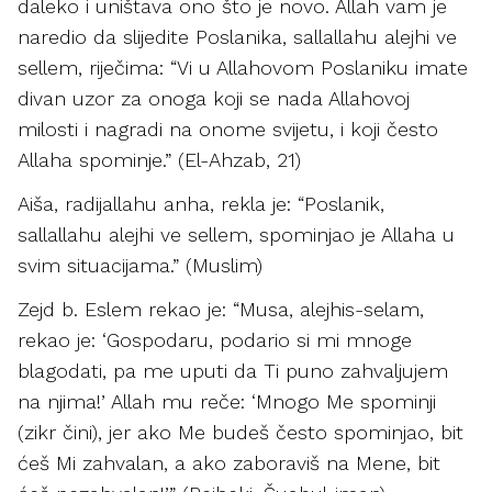
daleko i uništava ono što je novo. Allah vam je
naredio da slijedite Poslanika, sallallahu alejhi ve
sellem, riječima: “Vi u Allahovom Poslaniku imate
divan uzor za onoga koji se nada Allahovoj
milosti i nagradi na onome svijetu, i koji često
Allaha spominje.” (El-Ahzab, 21)
Aiša, radijallahu anha, rekla je: “Poslanik,
sallallahu alejhi ve sellem, spominjao je Allaha u
svim situacijama.” (Muslim)
Zejd b. Eslem rekao je: “Musa, alejhis-selam,
rekao je: ‘Gospodaru, podario si mi mnoge
blagodati, pa me uputi da Ti puno zahvaljujem
na njima!’ Allah mu reče: ‘Mnogo Me spominji
(zikr čini), jer ako Me budeš često spominjao, bit
ćeš Mi zahvalan, a ako zaboraviš na Mene, bit