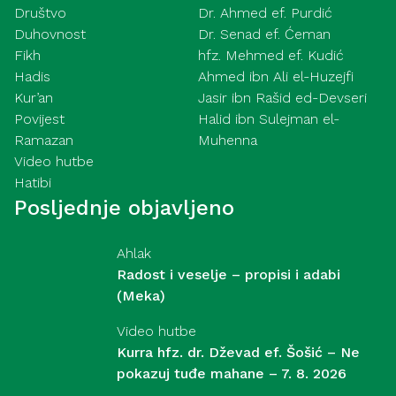
Društvo
Dr. Ahmed ef. Purdić
Duhovnost
Dr. Senad ef. Ćeman
Fikh
hfz. Mehmed ef. Kudić
Hadis
Ahmed ibn Ali el-Huzejfi
Kur’an
Jasir ibn Rašid ed-Devseri
Povijest
Halid ibn Sulejman el-
Ramazan
Muhenna
Video hutbe
Hatibi
Posljednje objavljeno
Ahlak
Radost i veselje – propisi i adabi
(Meka)
Video hutbe
Kurra hfz. dr. Dževad ef. Šošić – Ne
pokazuj tuđe mahane – 7. 8. 2026