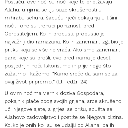
Postaču, ove noći su noći koje te približavaju
Allahu, u njima se liju suze skrušenosti u
mihrabu sehura, šapuću riječi pokajanja u tišini
noći, i one su trenuci poniznosti pred
Oprostiteljem. Ko ih propusti, propustio je
najvažniji dio ramazana. Ko ih zanemari, izgubio je
priliku koja se više ne vraća. Ako smo zanemarili
dane koje su prošli, evo pred nama je deset
posljednjih noći. Iskoristimo ih prije nego što
zažalimo i kažemo: “Kamo sreće da sam se za
ovaj život pripremio!” (El-Fedžr, 24).
U ovim noćima vjernik doziva Gospodara,
pokajnik plače zbog svojih grijeha, srce skrušeno
uči Njegove ajete, a grijesi se brišu, spušta se
Allahovo zadovoljstvo i postiže se Njegova blizina.
Koliko je onih koji su se udaljili od Allaha, pa ih