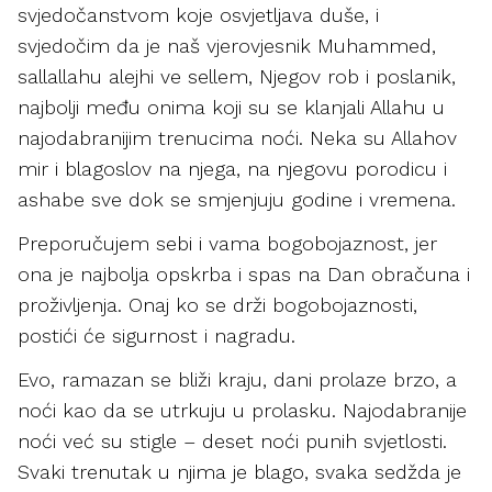
svjedočanstvom koje osvjetljava duše, i
svjedočim da je naš vjerovjesnik Muhammed,
sallallahu alejhi ve sellem, Njegov rob i poslanik,
najbolji među onima koji su se klanjali Allahu u
najodabranijim trenucima noći. Neka su Allahov
mir i blagoslov na njega, na njegovu porodicu i
ashabe sve dok se smjenjuju godine i vremena.
Preporučujem sebi i vama bogobojaznost, jer
ona je najbolja opskrba i spas na Dan obračuna i
proživljenja. Onaj ko se drži bogobojaznosti,
postići će sigurnost i nagradu.
Evo, ramazan se bliži kraju, dani prolaze brzo, a
noći kao da se utrkuju u prolasku. Najodabranije
noći već su stigle – deset noći punih svjetlosti.
Svaki trenutak u njima je blago, svaka sedžda je