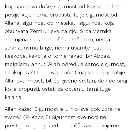
koji ispunjava duše, sigurnost od kazne i milost
poslije koje nema propasti. To je sigurnost od
Allaha, sigurnost od meleka, i sigurnost koja
obuhvata Zemlju i sve na njoj. Srca vjernika
ispunjena su smirenošću i zaštitom, nema
straha, nema brige, nema usamljenosti, niti
tjeskobe, kako je o tome rekao Ibn Abbas,
radijallahu anhu: “Allah određuje samo sigurnost,
spokoj i zaštitu u ovoj noći.” Onaj ko u njoj dobije
Allahovu milost, bit će vječno sretan, dok će onaj
ko je propusti, ostati zarobljen u tami tuge i
kajanja.
Allah kaže: “Sigurnost je u njoj sve dok zora ne
svane.” (El-Kadr, 5) Sigurnost ove noći ne
prestaje u njenoj sredini niti iščezava u vrijeme