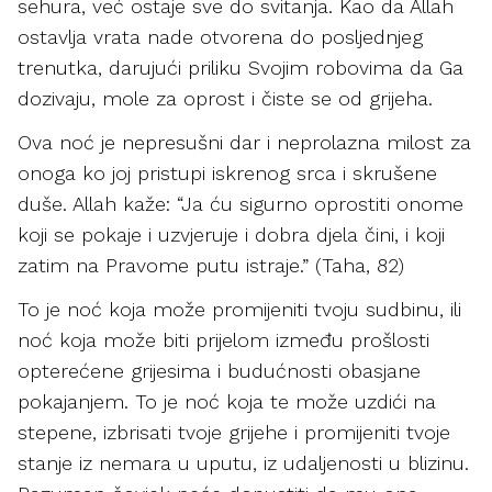
sehura, već ostaje sve do svitanja. Kao da Allah
ostavlja vrata nade otvorena do posljednjeg
trenutka, darujući priliku Svojim robovima da Ga
dozivaju, mole za oprost i čiste se od grijeha.
Ova noć je nepresušni dar i neprolazna milost za
onoga ko joj pristupi iskrenog srca i skrušene
duše. Allah kaže: “Ja ću sigurno oprostiti onome
koji se pokaje i uzvjeruje i dobra djela čini, i koji
zatim na Pravome putu istraje.” (Taha, 82)
To je noć koja može promijeniti tvoju sudbinu, ili
noć koja može biti prijelom između prošlosti
opterećene grijesima i budućnosti obasjane
pokajanjem. To je noć koja te može uzdići na
stepene, izbrisati tvoje grijehe i promijeniti tvoje
stanje iz nemara u uputu, iz udaljenosti u blizinu.