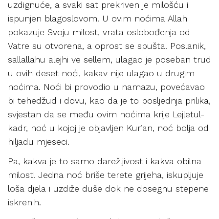
uzdignuće, a svaki sat prekriven je milošću i
ispunjen blagoslovom. U ovim noćima Allah
pokazuje Svoju milost, vrata oslobođenja od
Vatre su otvorena, a oprost se spušta. Poslanik,
sallallahu alejhi ve sellem, ulagao je poseban trud
u ovih deset noći, kakav nije ulagao u drugim
noćima. Noći bi provodio u namazu, povećavao
bi tehedžud i dovu, kao da je to posljednja prilika,
svjestan da se među ovim noćima krije Lejletul-
kadr, noć u kojoj je objavljen Kur’an, noć bolja od
hiljadu mjeseci.
Pa, kakva je to samo darežljivost i kakva obilna
milost! Jedna noć briše terete grijeha, iskupljuje
loša djela i uzdiže duše dok ne dosegnu stepene
iskrenih.