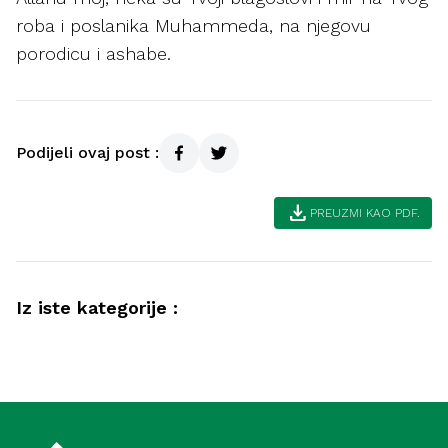
roba i poslanika Muhammeda, na njegovu
porodicu i ashabe.
Podijeli ovaj post :
download
PREUZMI KAO PDF.
Iz iste kategorije :
Ramazan
Lijepa završnica ramazana (Meka)
Ramazan
Zadnjih deset noći ramazana – trgovina
uspješnih (Medina)