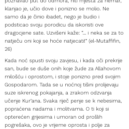
poznavao put do odmora, niti mjesta za nemar,
klanjao je, učio dove i ponizno se molio. Ne
samo da je činio ibadet, nego je budio i
podsticao svoju porodicu da iskoristi ove
dragocjene sate. Uzvišeni kaže: “… i neka se za to
natječu oni koji se hoće natjecati!” (el-Mutaffifin,
26)
Kada noć spusti svoju zavjesu, i kada oči prekrije
san, bude se duše onih koje žude za Allahovom
milošću i oprostom, i stoje ponizno pred svojim
Gospodarom. Tada se u noćnoj tišini prolijevaju
suze iskrenog pokajanja, a zrakom odzvanja
učenje Kur’ana. Svaka riječ penje se k nebesima,
popraćena nadama i molitvama. O ti koji si
opterećen grijesima i umoran od prošlih
pogrešaka, ovo je vrijeme oprosta i polje za