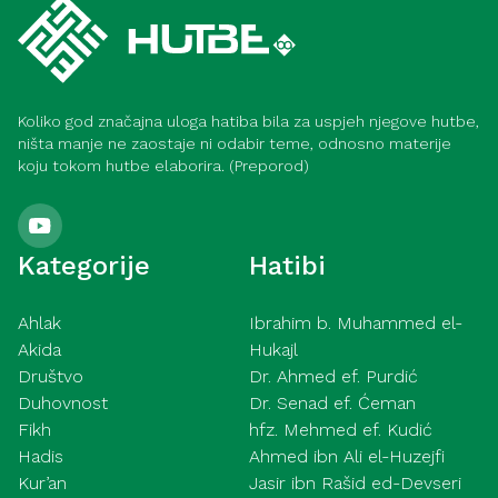
Koliko god značajna uloga hatiba bila za uspjeh njegove hutbe,
ništa manje ne zaostaje ni odabir teme, odnosno materije
koju tokom hutbe elaborira. (Preporod)
Kategorije
Hatibi
Ahlak
Ibrahim b. Muhammed el-
Akida
Hukajl
Društvo
Dr. Ahmed ef. Purdić
Duhovnost
Dr. Senad ef. Ćeman
Fikh
hfz. Mehmed ef. Kudić
Hadis
Ahmed ibn Ali el-Huzejfi
Kur’an
Jasir ibn Rašid ed-Devseri