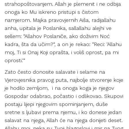
strahopoštovanjem. Allah je plemenit i ne odbija
onoga ko Mu iskreno pristupi s čistom
namjerom. Majka pravovjernih Aiša, radijallahu
anha, upitala je Poslanika, sallallahu alejhi ve
sellem: “Allahov Poslaniče, ako doživim Noć
kadra, šta da učim?”, a on je rekao: “Reci: ‘Allahu
moj, Ti si Onaj Koji oprašta, i voliš oprost, pa mi
oprosti.’”
Zato često donosite salavate i selame na
Vjerovjesnika pravog puta, najbolje stvorenje koje
je hodilo zemljom, i na onoga koga je njegov
Gospodar odabrao, počastio i odlikovao. Skupovi
postaju lijepi njegovim spominjanjem, duše
sretne s ljubavi prema njemu, i ko donese jedan
salavat na njega, Allah će na njega donijeti deset.
Allahu moj, neka su Tvoji blagoslovi i mir na Tvog