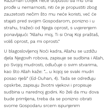
Razuman čovjek neće dopustiti da mu ona
prođe u nemarnosti, niti će je propustiti zbog
zauzetosti nečim što mu neće koristi, već će
stajati pred svojim Gospodarom, ponizno i u
strahu, tražeći od Njega oprost, s uvjerenjem
ponavljajući: “Allahu moj, Ti si Onaj Koji praštaš,
voliš oprost, pa mi oprosti.”
U blagoslovljenoj Noći kadra, Allahu se uzdižu
djela Njegovih robova, zapisuje se sudbina i Allah,
po Svojoj mudrosti, odlučuje o svim stvarima,
kao što Allah kaže: “… u kojoj se svaki mudri
posao riješi” (Ed-Duhan, 4). Tada se određuju
opskrbe, zapisuju životni vijekovi i propisuje
sudbina u narednoj godini. Ko želi da mu dova
bude primljena, treba da se ponizno obrati
svome Gospodaru srcem ispunjenim