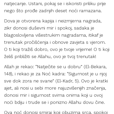
natjecanje. Ustani, pokaj se i iskoristi priliku prije
nego što prođe zadnjih deset noći ramazana.
Dova je otvorena kapija i neizmjerna nagrada,
zikr donosi duševni mir i spokoj, sadaka je
blagoslovljena višestrukim nagradama, itikaf je
trenutak pročišćenja i obnove zavjeta s vjerom.
O ti koji tražiš dobro, ovo je tvoje vrijeme! O ti koji
želiš približiti se Allahu, ovo je tvoj trenutak!
Allah je rekao: “Natječite se u dobru” (El-Bekara,
148), i rekao je za Noć kadra: “Sigurnost je u njoj
sve dok zora ne svane” (El-Kadr, 5). Ovo je kratki
ajet, ali nosi u sebi more najuzvišenijih značenja,
donosi mir i sigurnost svima onima koji u ovoj
noći bdiju i trude se i ponizno Allahu dovu čine.
Ova noć donosi smiraj koji obuzima srca, spokoj