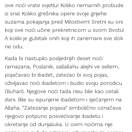
ove noći vrate svjetlu! Koliko nemarnih probude
iz sna! Koliko grešnika opere svoje grijehe
suzama pokajanja pred Milostivim! Sretni su oni
koji ove noći učine prekretnicom u svom životu!
A koliki je gubitak onih koji ih zanemare sve dok
ne odu.
Kada bi nastupilo posljednjih deset noći
ramazana, Poslanik, sallallahu alejhi ve sellem,
pojačavao bi ibadet, zatezao bi svoj pojas,
oživljavao noći ibadetom i budio svoju porodicu
(Buhari). Njegove noći tada nisu bile kao ostali
dani. Bile su ispunjene ibadetom i sjećanjem na
Allaha. “Zatezanje pojasa” simbolično označava
njegovo potpuno posvećivanje ibadetu i
okretanje od dunjaluka. U ovim noćima nije