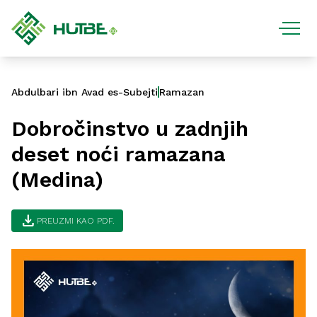
Abdulbari ibn Avad es-Subejti
Ramazan
Dobročinstvo u zadnjih
deset noći ramazana
(Medina)
download
PREUZMI KAO PDF.