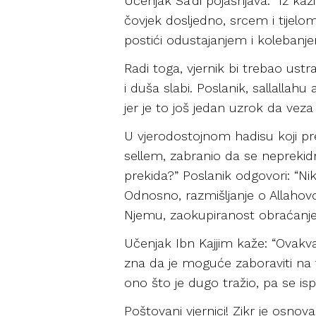
Učenjak Sa’di pojašnjava: “Iz ka
čovjek dosljedno, srcem i tijelo
postići odustajanjem i kolebanje
Radi toga, vjernik bi trebao ustra
i duša slabi. Poslanik, sallallahu
jer je to još jedan uzrok da vez
U vjerodostojnom hadisu koji pren
sellem, zabranio da se neprekidn
prekida?” Poslanik odgovori: “
Odnosno, razmišljanje o Allahovo
Njemu, zaokupiranost obraćanje
Učenjak Ibn Kajjim kaže: “Ovakva
zna da je moguće zaboraviti na t
ono što je dugo tražio, pa se is
Poštovani vjernici! Zikr je osno