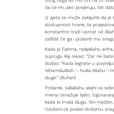
zbog čega su mu oni na to obećan
da će im, ako povjeruju, biti da
Iz ajeta se može zaključiti da j
dostupnosti hrane, te posjedov
konstantno traži oprost od Alla
zaštitit će ga i podariti mu snagu
Kada je Fatima, radijallahu anha, 
suprugu Aliji rekao: “Zar ne bis
dodao: “Kada legnete u postelju: t
‘elhamdulillah – hvala Allahu’ i t
sluge.” (Buhari)
Poslanik, sallallahu alejhi ve se
imena osnažuje tijelo. Izgovaran
kada bi imala slugu. Ibn Hadžer,
Uzvišeni će podari dodatnu snagu