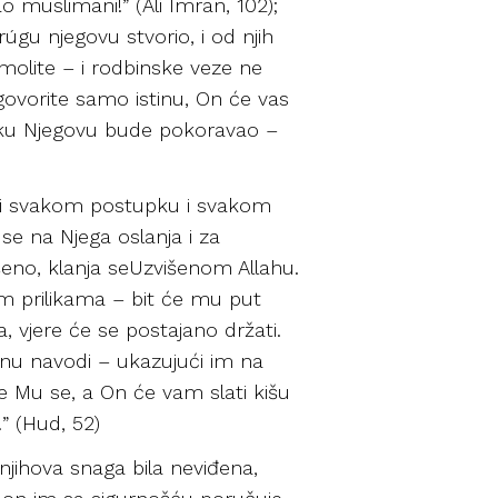
o muslimani!” (Ali Imran, 102);
rúgu njegovu stvorio, i od njih
molite – i rodbinske veze ne
 i govorite samo istinu, On će vas
aniku Njegovu bude pokoravao –
 pri svakom postupku i svakom
se na Njega oslanja i za
šeno, klanja seUzvišenom Allahu.
im prilikama – bit će mu put
a, vjere će se postajano držati.
anu navodi – ukazujući im na
e Mu se, a On će vam slati kišu
” (Hud, 52)
 njihova snaga bila neviđena,