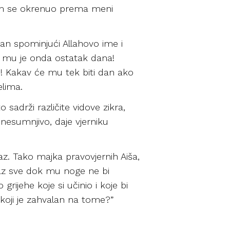
tom se okrenuo prema meni
an spominjući Allahovo ime i
i mu je onda ostatak dana!
o?! Kakav će mu tek biti dan ako
elima.
 sadrži različite vidove zikra,
, nesumnjivo, daje vjerniku
az. Tako majka pravovjernih Aiša,
amaz sve dok mu noge ne bi
o grijehe koje si učinio i koje bi
b koji je zahvalan na tome?”