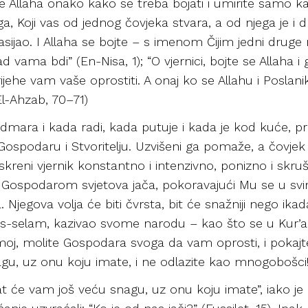
 se Allaha onako kako se treba bojati i umirite samo ka
a, Koji vas od jednog čovjeka stvara, a od njega je i d
ijao. I Allaha se bojte – s imenom Čijim jedni druge 
 nad vama bdi” (En-Nisa, 1); “O vjernici, bojte se Allaha
grijehe vam vaše oprostiti. A onaj ko se Allahu i Posl
El-Ahzab, 70–71)
a odmara i kada radi, kada putuje i kada je kod kuće,
spodaru i Stvoritelju. Uzvišeni ga pomaže, a čovjek 
kreni vjernik konstantno i intenzivno, ponizno i skru
s Gospodarom svjetova jača, pokoravajući Mu se u sv
 Njegova volja će biti čvrsta, bit će snažniji nego ikad
ejhis-selam, kazivao svome narodu – kao što se u Kur’
moj, molite Gospodara svoga da vam oprosti, i pokajt
agu, uz onu koju imate, i ne odlazite kao mnogobošci!
dat će vam još veću snagu, uz onu koju imate”, iako je