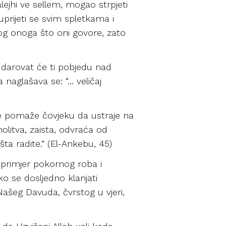
alejhi ve sellem, mogao strpjeti
prijeti se svim spletkama i
zbog onoga što oni govore, zato
 i darovat će ti pobjedu nad
a naglašava se: “… veličaj
še pomaže čovjeku da ustraje na
molitva, zaista, odvraća od
šta radite.” (El-Ankebu, 45)
i primjer pokornog roba i
o se dosljedno klanjati
Našeg Davuda, čvrstog u vjeri,