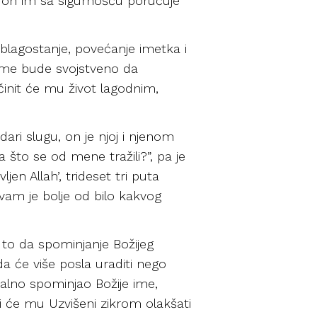
k, on im sa sigurnošću poručuje
 blagostanje, povećanje imetka i
Kome bude svojstveno da
činit će mu život lagodnim,
odari slugu, on je njoj i njenom
 što se od mene tražili?”, pa je
jen Allah’, trideset tri puta
o vam je bolje od bilo kakvog
na to da spominjanje Božijeg
a će više posla uraditi nego
talno spominjao Božije ime,
li će mu Uzvišeni zikrom olakšati