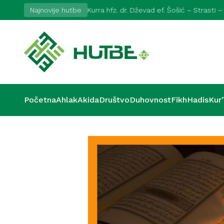
Najnovije hutbe
Kurra hfz. dr. Dževad ef. Šošić – Strasti –
Početna
Ahlak
Akida
Društvo
Duhovnost
Fikh
Hadis
Kur