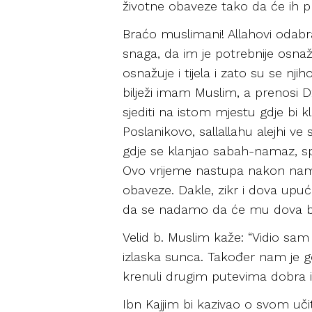
životne obaveze tako da će ih p
Braćo muslimani! Allahovi odabran
snaga, da im je potrebnije osnaž
osnažuje i tijela i zato su se nj
bilježi imam Muslim, a prenosi Dž
sjediti na istom mjestu gdje bi
Poslanikovo, sallallahu alejhi v
gdje se klanjao sabah-namaz, sp
Ovo vrijeme nastupa nakon nam
obaveze. Dakle, zikr i dova upuću
da se nadamo da će mu dova biti 
Velid b. Muslim kaže: “Vidio sam
izlaska sunca. Također nam je gov
krenuli drugim putevima dobra i 
Ibn Kajjim bi kazivao o svom uči