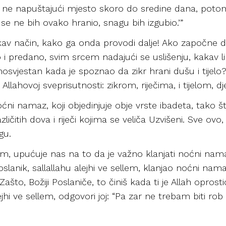
e ne napuštajući mjesto skoro do sredine dana, po
 se ne bih ovako hranio, snagu bih izgubio.’”
av način, kako ga onda provodi dalje! Ako započne d
i predano, svim srcem nadajući se uslišenju, kakav l
amosvjestan kada je spoznao da zikr hrani dušu i tijel
llahovoj sveprisutnosti: zikrom, riječima, i tijelom, dj
ni namaz, koji objedinjuje obje vrste ibadeta, tako što
ičitih dova i riječi kojima se veliča Uzvišeni. Sve ovo
gu.
ellem, upućuje nas na to da je važno klanjati noćni nam
Poslanik, sallallahu alejhi ve sellem, klanjao noćni n
“Zašto, Božiji Poslaniče, to činiš kada ti je Allah oprosti
lejhi ve sellem, odgovori joj: “Pa zar ne trebam biti ro