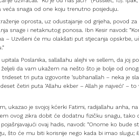
je uzvraćali: “Ko je od nas jači?” (Fussilet, 15). Ipa
ta veća snaga od one koju trenutno posjeduju.
e traženje oprosta, uz odustajanje od grijeha, povod za
anja snage i netaknutog ponosa. Ibn Kesir navodi: “
ha – Uzvišeni će mu olakšati put stjecanja opskrbe, u
.”
upitala Poslanika, sallallahu alejhi ve sellem, da joj p
te željeli da vam ukažem na nešto što je bolje od onoga
rideset tri puta izgovorite ‘subhanallah – neka je slavl
rideset četiri puta ‘Allahu ekber – Allah je najveći’ – t
llem, ukazao je svojoj kćerki Fatimi, radijallahu anha, 
jem ovog zikra dobit će dodatnu fizičku snagu, tako d
 pojašnjavajući ovaj hadis, navodi: “Onome ko bude s
, što će mu biti korisnije nego kada bi imao slugu; i