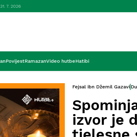
 31. 7. 2026
Lijepa zavr
’an
Povijest
Ramazan
Video hutbe
Hatibi
Fejsal ibn Džemil Gazavi
Du
Spominja
izvor je 
tjelesne