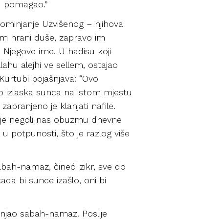
mu pomagao.”
spominjanje Uzvišenog – njihova
 im hrani duše, zapravo im
u Njegove ime. U hadisu koji
llahu alejhi ve sellem, ostajao
Kurtubi pojašnjava: “Ovo
 do izlaska sunca na istom mjestu
branjeno je klanjati nafile.
ije negoli nas obuzmu dnevne
 u potpunosti, što je razlog više
abah-namaz, čineći zikr, sve do
ada bi sunce izašlo, oni bi
lanjao sabah-namaz. Poslije