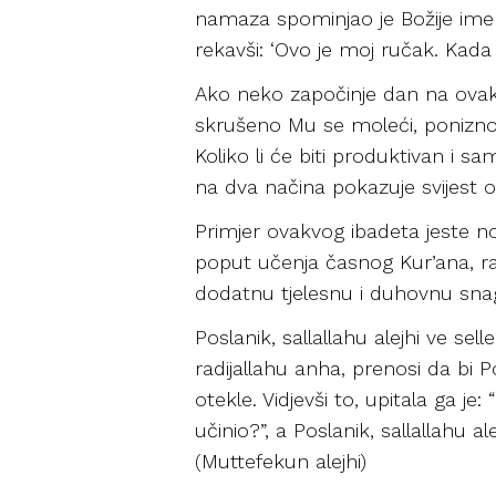
namaza spominjao je Božije im
rekavši: ‘Ovo je moj ručak. Kada
Ako neko započinje dan na ovak
skrušeno Mu se moleći, ponizno 
Koliko li će biti produktivan i s
na dva načina pokazuje svijest o A
Primjer ovakvog ibadeta jeste noć
poput učenja časnog Kur’ana, razl
dodatnu tjelesnu i duhovnu sna
Poslanik, sallallahu alejhi ve s
radijallahu anha, prenosi da bi 
otekle. Vidjevši to, upitala ga je: 
učinio?”, a Poslanik, sallallahu a
(Muttefekun alejhi)