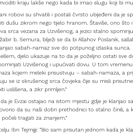
rivoditi kraju lakše nego kada bi imao slugu koji bi 
i robovi su shvatili i postali čvrsto ubijeđeni da je 
iti dušu zikrom nego tijelo hranom. Štaviše, ono što
ihova srca vezana za Uzvišenog, a jezici stalno spominj
abir b. Semura, bilježi se da bi Allahov Poslanik, salla
 klanjao sabah-namaz sve do potpunog izlaska sunca. 
e sellem, djelo ukazuje na to da je poželjno ostati sve
ominjati Uzvišenog i upućivati dovu. U tom vremenu za
aza kojem meleki prisustvuju – sabah-namaza, a pr
ju se iz skrušenog srca čovjeka čije su misli prisutne
uslišena, a zikr primljen.”
 da je Evzai ostajao na istom mjestu gdje je klanjao s
orio da su naši dobri prethodnici to stalno činili, a k
počeli tragati za znanjem.”
telju Ibn Tejmijji: “Bio sam prisutan jednom kada je k