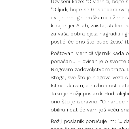
Uzvišeni kaže: “O vjernici, bojte
“O ljudi, bojte se Gospodara svog
dvoje mnoge muškarce i žene ras
kidajte, jer Allah, zaista, stalno
za vaša dobra djela nagraditi i 
postići će ono što bude želio.” (
Poštovani vjernici! Vjernik kad
ponašanju – ovisan je o svome Go
Njegovim zadovoljstvom traga. Is
Stoga, sve što je njegova veza 
Istine ukazan, a razboritost data.
Tako je Božiji poslanik Hud, al
ono što je ispravno: “O narode 
obilnu i dat će vam još veću sn
Božiji poslanik poručuje im: “… 