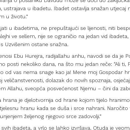
zivanja o poslaniku Davudu može se doći do zaključka 
m, ustrajava u ibadetu. Ibadet ostavlja snažan utjecaj
m u životu.”
jati u ibadetima, ne prepuštajući se lijenosti, niti bes
 alejhi ve sellem, nije se ograničio na jedan vid ibadeta
a s Uzvišenim ostane snažna.
osi Ebu Hurejra, radijallahu anhu, navodi se da je Posl
o posti nekoliko dana, na što mu jedan reče: “Ali ti, 
Niko od vas nema snage kao ja! Mene moj Gospodar hr
j veličanstvenosti, dolazak do novih spoznaja, osjeća
m Allahu, sveopća posvećenost Njemu – čini da zabo
 hrana je djelotvornija od hrane kojom tijelo hranimo.
jelesnu hranu kada se duša i srce nahrani. Naročito t
punjenjem željenog njegovo srce zadovolji.”
va svih ibadeta, a vrlo se lahko izvršava. Otuda je ve