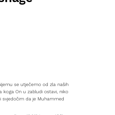
 Njemu se utječemo od zla naših
a koga On u zabludi ostavi, niko
, i svjedočim da je Muhammed