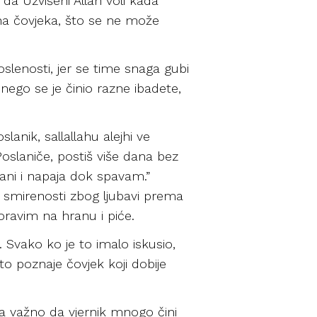
da Uzvišeni Allah voli kada
 na čovjeka, što se ne može
poslenosti, jer se time snaga gubi
, nego se je činio razne ibadete,
anik, sallallahu alejhi ve
Poslaniče, postiš više dana bez
ani i napaja dok spavam.”
j smirenosti zbog ljubavi prema
ravim na hranu i piće.
 Svako ko je to imalo iskusio,
o poznaje čovjek koji dobije
oma važno da vjernik mnogo čini