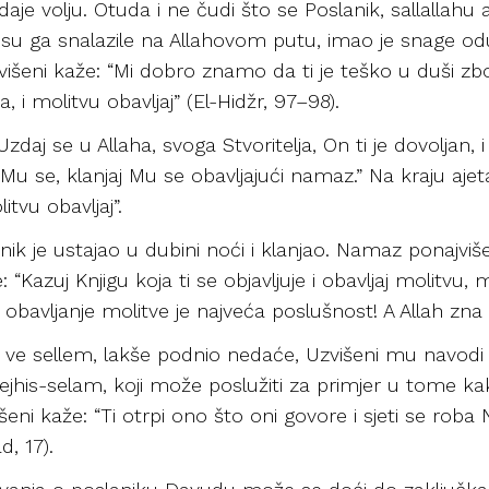
 daje volju. Otuda i ne čudi što se Poslanik, sallallahu 
su ga snalazile na Allahovom putu, imao je snage odu
 Uzvišeni kaže: “Mi dobro znamo da ti je teško u duši 
, i molitvu obavljaj” (El-Hidžr, 97–98).
zdaj se u Allaha, svoga Stvoritelja, On ti je dovoljan,
j Mu se, klanjaj Mu se obavljajući namaz.” Na kraju ajet
tvu obavljaj”.
nik je ustajao u dubini noći i klanjao. Namaz ponajvi
Kazuj Knjigu koja ti se objavljuje i obavljaj molitvu, 
 obavljanje molitve je najveća poslušnost! A Allah zna 
jhi ve sellem, lakše podnio nedaće, Uzvišeni mu navod
jhis-selam, koji može poslužiti za primjer u tome kak
eni kaže: “Ti otrpi ono što oni govore i sjeti se roba 
d, 17).