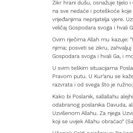
Zikr hrani dušu, osnažuje tijelo i
na sve nedaće i poteškoće koje 
vrijeđanjima neprijatelja vjere.
veličaj Gospodara svoga i hvali Ga
Ovim riječima Allah mu kazuje: “U
njima; posveti se zikru, zahvalju
Gospodara svoga i hvali Ga, i moli
U svim teškim situacijama Posla
Pravom putu. U Kur’anu se kaže: “
razvrata i od svega što je ružno;
Kako bi Poslanik, sallallahu ale
odabranog poslanika Davuda, ale
Uzvišenom Allahu. Za njega Uzviš
koji se uvijek Allahu obraćao” (Sa