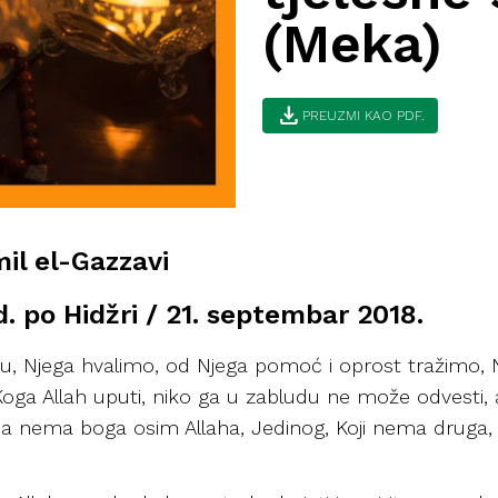
(Meka)
download
PREUZMI KAO PDF.
mil el-Gazzavi
. po Hidžri / 21. septembar 2018.
ahu, Njega hvalimo, od Njega pomoć i oprost tražimo,
oga Allah uputi, niko ga u zabludu ne može odvesti, 
da nema boga osim Allaha, Jedinog, Koji nema druga