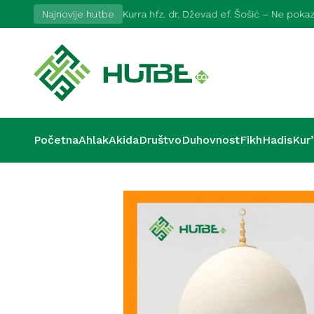
2026
Najnovije hutbe
Kurra hfz. dr. Dževad ef. Šošić – Ne pok
Početna
Ahlak
Akida
Društvo
Duhovnost
Fikh
Hadis
Kur