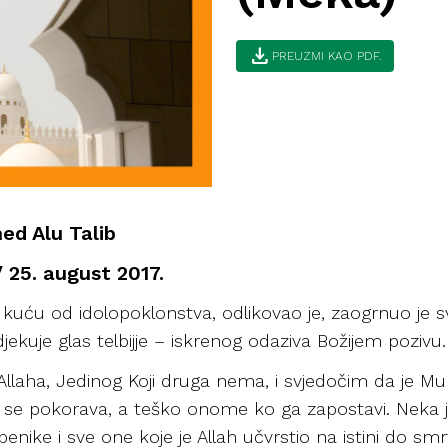
download
PREUZMI KAO PDF.
ed Alu Talib
/ 25. august 2017.
oju kuću od idolopoklonstva, odlikovao je, zaogrnuo j
jekuje glas telbijje – iskrenog odaziva Božijem pozivu.
laha, Jedinog Koji druga nema, i svjedočim da je M
 se pokorava, a teško onome ko ga zapostavi. Neka je
enike i sve one koje je Allah učvrstio na istini do smrt