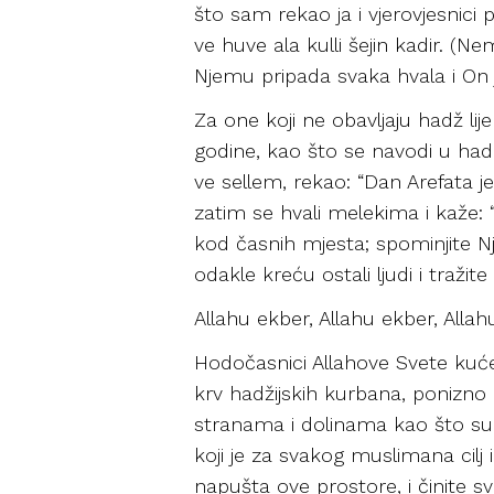
što sam rekao ja i vjerovjesnici 
ve huve ala kulli šejin kadir. (
Njemu pripada svaka hvala i On 
Za one koji ne obavljaju hadž lij
godine, kao što se navodi u hadisu
ve sellem, rekao: “Dan Arefata je
zatim se hvali melekima i kaže: 
kod časnih mjesta; spominjite Nje
odakle kreću ostali ljudi i tražit
Allahu ekber, Allahu ekber, Allahu 
Hodočasnici Allahove Svete kuće,
krv hadžijskih kurbana, ponizno 
stranama i dolinama kao što su h
koji je za svakog muslimana cilj i
napušta ove prostore, i činite s