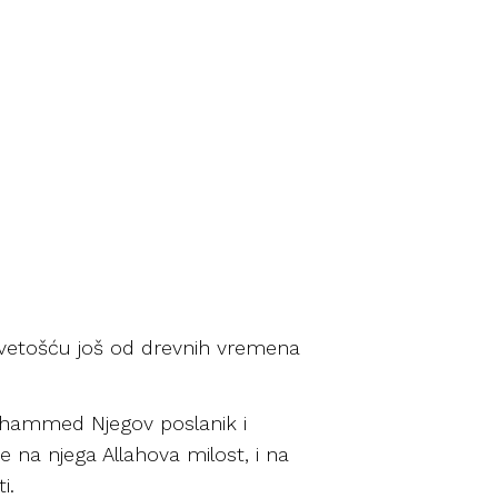
e svetošću još od drevnih vremena
uhammed Njegov poslanik i
 na njega Allahova milost, i na
i.