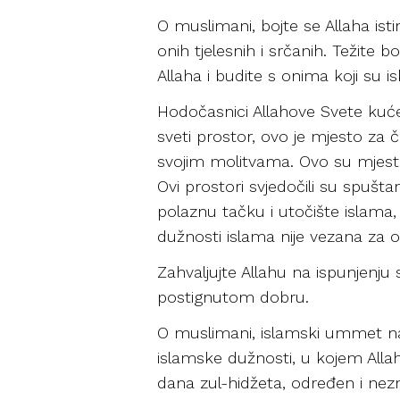
O muslimani, bojte se Allaha isti
onih tjelesnih i srčanih. Težite b
Allaha i budite s onima koji su is
Hodočasnici Allahove Svete kuće 
sveti prostor, ovo je mjesto za 
svojim molitvama. Ovo su mjesta n
Ovi prostori svjedočili su spušt
polaznu tačku i utočište islama
dužnosti islama nije vezana za o
Zahvaljujte Allahu na ispunjenj
postignutom dobru.
O muslimani, islamski ummet na
islamske dužnosti, u kojem Allah
dana zul-hidžeta, određen i nez