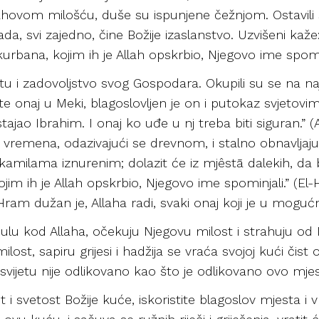
ahovom milošću, duše su ispunjene čežnjom. Ostavili 
ada, svi zajedno, čine Božije izaslanstvo. Uzvišeni kaže: 
urbana, kojim ih je Allah opskrbio, Njegovo ime spomin
u i zadovoljstvo svog Gospodara. Okupili su se na na
ste onaj u Meki, blagoslovljen je on i putokaz svjeto
jao Ibrahim. I onaj ko uđe u nj treba biti siguran.” (A
remena, odazivajući se drevnom, i stalno obnavljajuće
a kamilama iznurenim; dolazit će iz mjêstā dalekih, da b
jim ih je Allah opskrbio, Njegovo ime spominjali.” (El
am dužan je, Allaha radi, svaki onaj koji je u mogućno
abulu kod Allaha, očekuju Njegovu milost i strahuju o
lost, sapiru grijesi i hadžija se vraća svojoj kući čis
svijetu nije odlikovano kao što je odlikovano ovo mjes
st i svetost Božije kuće, iskoristite blagoslov mjesta i