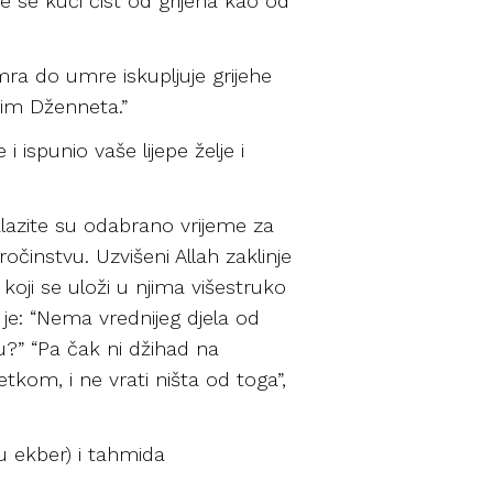
 će se kući čist od grijeha kao od
Umra do umre iskupljuje grijehe
sim Dženneta.”
 ispunio vaše lijepe želje i
alazite su odabrano vrijeme za
očinstvu. Uzvišeni Allah zaklinje
 koji se uloži u njima višestruko
o je: “Nema vrednijeg djela od
u?” “Pa čak ni džihad na
kom, i ne vrati ništa od toga”,
ahu ekber) i tahmida