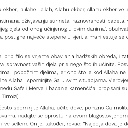
ekber, la ilahe illallah, Allahu ekber, Allahu ekber ve l
uslimana oživljavanju sunneta, raznovrsnosti ibadeta, 
nijeg djela od onog učinjenog u ovim danima”, obuhvata
a postigne najveće stepene u vjeri, a manifestuje se 
 približilo se vrijeme obavljanja hadžskih obreda, i 
a ispravnost vaših djela prije nego što ih učinite. P
detima i pobožnim djelima, jer ono što je kod Allaha 
te Allaha i spominjite Ga u svim situacijama. Vjerovjesn
između Safe i Merve, i bacanje kamenčića, propisani su 
Tirmizi)
često spominjite Allaha, učite dove, ponizno Ga molit
dovama, nadajte se oprostu na ovom blagoslovljenom m
jhi ve sellem. On je, također, rekao: “Najbolja dova je 