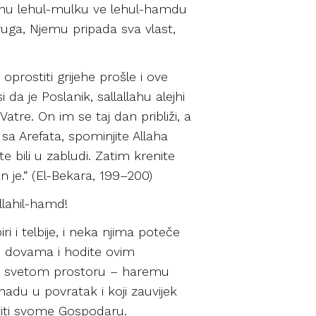
e lehu lehul-mulku ve lehul-hamdu
ruga, Njemu pripada sva vlast,
oprostiti grijehe prošle i ove
da je Poslanik, sallallahu alejhi
atre. On im se taj dan približi, a
sa Arefata, spominjite Allaha
e bili u zabludi. Zatim krenite
an je.” (El-Bekara, 199–200)
illahil-hamd!
 i telbije, i neka njima poteče
im dovama i hodite ovim
te u svetom prostoru – haremu
 nadu u povratak i koji zauvijek
atiti svome Gospodaru.