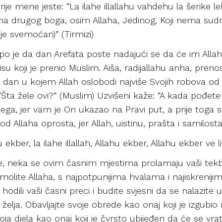
prije mene jeste: “La ilahe illallahu vahdehu la šerik
Nema drugog boga, osim Allaha, Jedinog, Koji nema sud
je svemoćan)” (Tirmizi)
epo je da dan Arefata poste nadajući se da će im Allah 
 koji je prenio Muslim. Aiša, radijallahu anha, prenosi 
 dan u kojem Allah oslobodi najviše Svojih robova od V
“Šta žele ovi?” (Muslim) Uzvišeni kaže: “A kada pođete 
ga, jer vam je On ukazao na Pravi put, a prije toga st
e od Allaha oprosta, jer Allah, uistinu, prašta i samilost
ekber, la ilahe illallah, Allahu ekber, Allahu ekber ve l
 neka se ovim časnim mjestima prolamaju vaši tekbiri
molite Allaha, s najpotpunijima hvalama i najiskrenij
odili vaši časni preci i budite svjesni da se nalazi
 želja. Obavljajte svoje obrede kao onaj koji je izgubio
voja djela kao onaj koji je čvrsto ubijeđen da će se vr