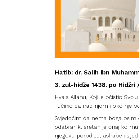
Hatib: dr. Salih ibn Muhamm
3. zul-hidže 1438. po Hidžri 
Hvala Allahu, Koji je očistio Sv
i učinio da nad njom i oko nje od
Svjedočim da nema boga osim Al
odabranik, sretan je onaj ko mu
njegovu porodicu, ashabe i sljedb