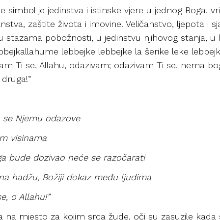
imbol je jedinstva i istinske vjere u jednog Boga, vri
tva, zaštite života i imovine. Veličanstvo, ljepota i sj
tazama pobožnosti, u jedinstvu njihovog stanja, u bje
ejkallahume lebbejke lebbejke la šerike leke lebbej
ivam Ti se, Allahu, odazivam; odazivam Ti se, nema bo
 druga!”
o se Njemu odazove
im visinama
ga bude dozivao neće se razočarati
, na hadžu, Božiji dokaz među ljudima
e, o Allahu!”
na mjesto za kojim srca žude, oči su zasuzile kada 