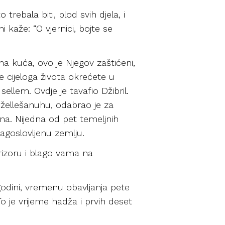
rebala biti, plod svih djela, i
i kaže: “O vjernici, bojte se
na kuća, ovo je Njegov zaštićeni,
e cijeloga života okrećete u
ellem. Ovdje je tavafio Džibril.
 džellešanuhu, odabrao je za
na. Nijedna od pet temeljnih
lagoslovljenu zemlju.
rizoru i blago vama na
dini, vremenu obavljanja pete
o je vrijeme hadža i prvih deset