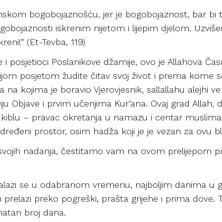
nskom bogobojaznošću, jer je bogobojaznost, bar bi to t
ogobojaznosti iskrenim nijetom i lijepim djelom. Uzvišen
kreni!” (Et-Tevba, 119)
i posjetioci Poslanikove džamije, ovo je Allahova Čas
čijom posjetom žudite čitav svoj život i prema kome s
a kojima je boravio Vjerovjesnik, sallallahu alejhi ve s
anju Objave i prvim učenjima Kur’ana. Ovaj grad Allah,
, kiblu – pravac okretanja u namazu i centar muslima
dređeni prostor, osim hadža koji je je vezan za ovu b
u svojih nadanja, čestitamo vam na ovom prelijepom p
lazi se u odabranom vremenu, najboljim danima u go
 prelazi preko pogreški, prašta grijehe i prima dove. T
natan broj dana.