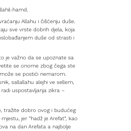
illahil-hamd.
vraćanju Allahu i čišćenju duše.
ju sve vrste dobrih djela, koja
oslobađanjem duše od strasti i
zato je važno da se upoznate sa
osvetite se onome zbog čega ste
ne može se postići nemarom.
ik, sallallahu alejhi ve sellem,
radi uspostavljanja zikra –
e, tražite dobro ovog i budućeg
jestu, jer “hadž je Arefat”, kao
dova na dan Arefata a najbolje