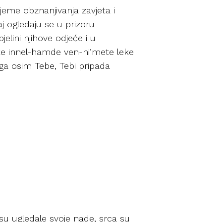
jeme obznanjivanja zavjeta i
aj ogledaju se u prizoru
lini njihove odjeće i u
ke innel-hamde ven-ni’mete leke
ga osim Tebe, Tebi pripada
su ugledale svoje nade, srca su