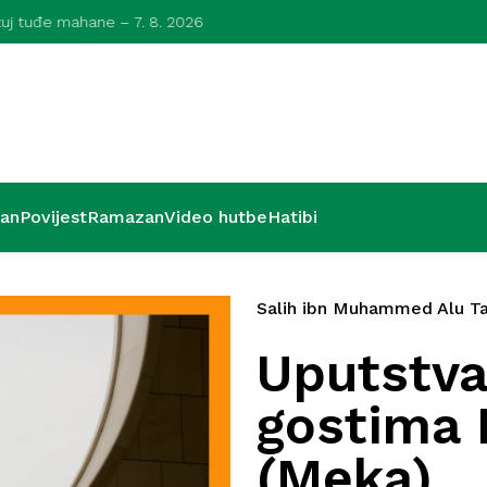
azuj tuđe mahane – 7. 8. 2026
Kurra hfz. dr.
’an
Povijest
Ramazan
Video hutbe
Hatibi
Salih ibn Muhammed Alu Ta
Uputstva 
gostima 
(Meka)