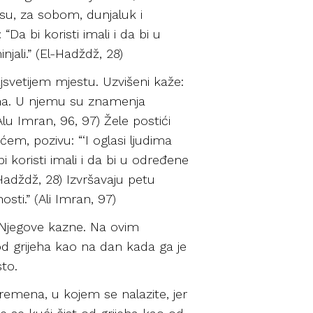
su, za sobom, dunjaluk i
“Da bi koristi imali i da bi u
jali.” (El-Hadždž, 28)
jsvetijem mjestu. Uzvišeni kaže:
vima. U njemu su znamenja
lu Imran, 96, 97) Žele postići
m, pozivu: “‘I oglasi ljudima
i koristi imali i da bi u određene
-Hadždž, 28) Izvršavaju petu
sti.” (Ali Imran, 97)
d Njegove kazne. Na ovim
t od grijeha kao na dan kada ga je
to.
 vremena, u kojem se nalazite, jer