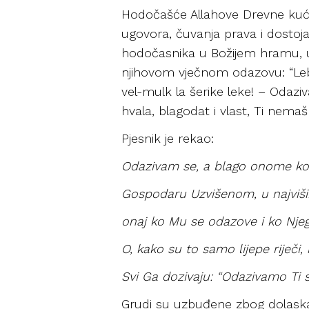
Hodočašće Allahove Drevne kuće s
ugovora, čuvanja prava i dostojans
hodočasnika u Božijem hramu, u s
njihovom vječnom odazovu: “Lebb
vel-mulk la šerike leke! – Odaz
hvala, blagodat i vlast, Ti nemaš
Pjesnik je rekao:
Odazivam se, a blago onome k
Gospodaru Uzvišenom, u najviš
onaj ko Mu se odazove i ko Nje
O, kako su to samo lijepe riječi
Svi Ga dozivaju: “Odazivamo Ti s
Grudi su uzbuđene zbog dolaska 