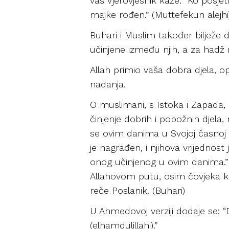
vaš Vjerovjesnik kaže: “Ko posjeti
majke rođen.” (Muttefekun alejhi
Buhari i Muslim također bilježe d
učinjene između njih, a za had
Allah primio vaša dobra djela, op
nadanja.
O muslimani, s Istoka i Zapada,
činjenje dobrih i pobožnih djela,
se ovim danima u Svojoj časnoj Knj
je nagrađen, i njihova vrijednost
onog učinjenog u ovim danima.” 
Allahovom putu, osim čovjeka ko
reče Poslanik. (Buhari)
U Ahmedovoj verziji dodaje se: “Do
(elhamdulillahi).”