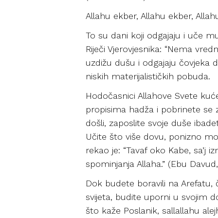
Allahu ekber, Allahu ekber, Allahu 
To su dani koji odgajaju i uče m
Riječi Vjerovjesnika: “Nema vred
uzdižu dušu i odgajaju čovjeka d
niskih materijalističkih pobuda.
Hodočasnici Allahove Svete kuće,
propisima hadža i pobrinete se z
došli, zaposlite svoje duše iba
Učite što više dovu, ponizno moli
rekao je: “Tavaf oko Kabe, sa’j 
spominjanja Allaha.” (Ebu Davud, 
Dok budete boravili na Arefatu, 
svijeta, budite uporni u svojim 
što kaže Poslanik, sallallahu ale