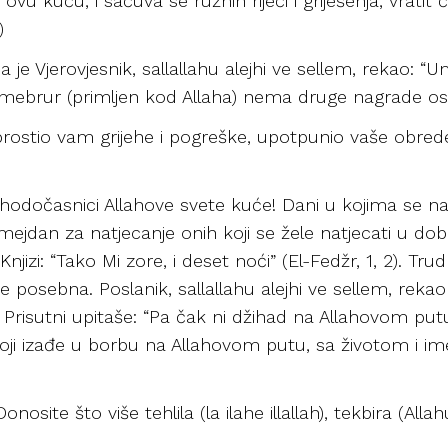
 ovu kuću, i sačuva se ružnih riječi i griješenja, vratit
)
a je Vjerovjesnik, sallallahu alejhi ve sellem, rekao: “
ž mebrur (primljen kod Allaha) nema druge nagrade o
rostio vam grijehe i pogreške, upotpunio vaše obrede i
 hodočasnici Allahove svete kuće! Dani u kojima se n
 mejdan za natjecanje onih koji se žele natjecati u dobr
izi: “Tako Mi zore, i deset noći” (El-Fedžr, 1, 2). Trud
 je posebna. Poslanik, sallallahu alejhi ve sellem, reka
Prisutni upitaše: “Pa čak ni džihad na Allahovom put
ji izađe u borbu na Allahovom putu, sa životom i imet
nosite što više tehlila (la ilahe illallah), tekbira (All