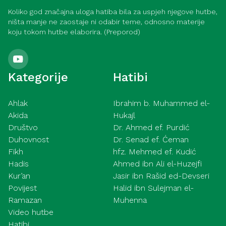
Koliko god značajna uloga hatiba bila za uspjeh njegove hutbe,
ništa manje ne zaostaje ni odabir teme, odnosno materije
koju tokom hutbe elaborira. (Preporod)
Kategorije
Hatibi
Ahlak
Ibrahim b. Muhammed el-
Akida
Hukajl
Društvo
Dr. Ahmed ef. Purdić
Duhovnost
Dr. Senad ef. Ćeman
Fikh
hfz. Mehmed ef. Kudić
Hadis
Ahmed ibn Ali el-Huzejfi
Kur’an
Jasir ibn Rašid ed-Devseri
Povijest
Halid ibn Sulejman el-
Ramazan
Muhenna
Video hutbe
Hatibi