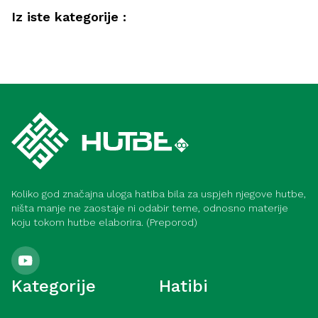
Iz iste kategorije :
Društvo
Kako postići lijep život (Medina)
Hadis
Dobročinstvo prema roditeljima (Meka)
Koliko god značajna uloga hatiba bila za uspjeh njegove hutbe,
ništa manje ne zaostaje ni odabir teme, odnosno materije
koju tokom hutbe elaborira. (Preporod)
Kategorije
Hatibi