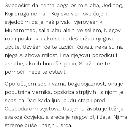
Svjedočim da nema boga osim Allaha, Jedinog,
Koji druga nema, i Koji sve vidi i sve čuje, i
svjedočim da je naš prvak i vjerovjesnik
Muhammed, sallallahu alejhi ve sellem, Njegov
rob i poslanik, i ako se budeš držao njegove
upute, Uzvišeni će te uzdići i čuvati, neka su na
njega Allahova milost, i na njegovu porodicu i
ashabe, ako ih budeš slijedio, Snažni će te
pomoći i neće te ostaviti.
Oporučujem sebi i vama bogobojaznost, ona je
poputnina vjernika, opskrba strpljivih i s njom je
spas na Dan kada ljudi budu stajali pred
Gospodarom svjetova. Uspjeh u životu je težnja
svakog čovjeka, a sreća je njegov cilj i želja. Njima
streme duše i naginju srca.