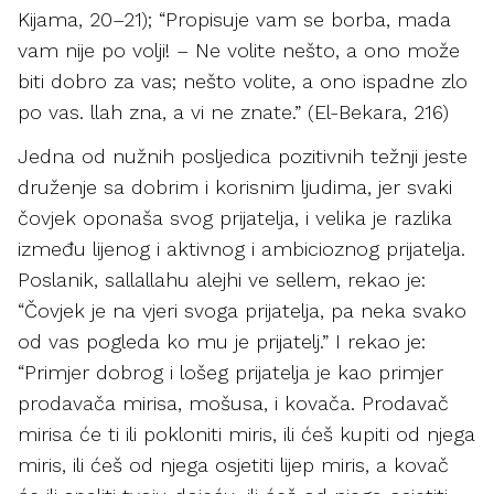
Kijama, 20–21); “Propisuje vam se borba, mada
vam nije po volji! – Ne volite nešto, a ono može
biti dobro za vas; nešto volite, a ono ispadne zlo
po vas. llah zna, a vi ne znate.” (El-Bekara, 216)
Jedna od nužnih posljedica pozitivnih težnji jeste
druženje sa dobrim i korisnim ljudima, jer svaki
čovjek oponaša svog prijatelja, i velika je razlika
između lijenog i aktivnog i ambicioznog prijatelja.
Poslanik, sallallahu alejhi ve sellem, rekao je:
“Čovjek je na vjeri svoga prijatelja, pa neka svako
od vas pogleda ko mu je prijatelj.” I rekao je:
“Primjer dobrog i lošeg prijatelja je kao primjer
prodavača mirisa, mošusa, i kovača. Prodavač
mirisa će ti ili pokloniti miris, ili ćeš kupiti od njega
miris, ili ćeš od njega osjetiti lijep miris, a kovač