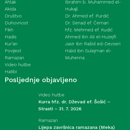
Ahlak
Ibrahim b. Muhammed el-
Akida
Hukajl
Društvo
Dr. Ahmed ef. Purdić
Duhovnost
Dr. Senad ef. Ćeman
Fikh
hfz. Mehmed ef. Kudić
Hadis
Ahmed ibn Ali el-Huzejfi
Kur’an
Jasir ibn Rašid ed-Devseri
Povijest
Halid ibn Sulejman el-
Ramazan
Muhenna
Video hutbe
Hatibi
Posljednje objavljeno
Video hutbe
Kurra hfz. dr. Dževad ef. Šošić –
Strasti – 31. 7. 2026
Ramazan
Lijepa završnica ramazana (Meka)