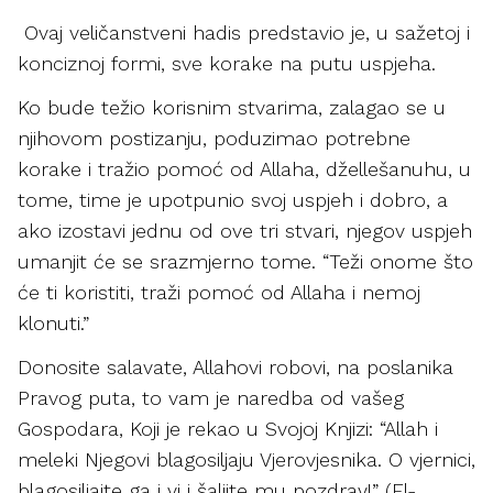
Ovaj veličanstveni hadis predstavio je, u sažetoj i
konciznoj formi, sve korake na putu uspjeha.
Ko bude težio korisnim stvarima, zalagao se u
njihovom postizanju, poduzimao potrebne
korake i tražio pomoć od Allaha, džellešanuhu, u
tome, time je upotpunio svoj uspjeh i dobro, a
ako izostavi jednu od ove tri stvari, njegov uspjeh
umanjit će se srazmjerno tome. “Teži onome što
će ti koristiti, traži pomoć od Allaha i nemoj
klonuti.”
Donosite salavate, Allahovi robovi, na poslanika
Pravog puta, to vam je naredba od vašeg
Gospodara, Koji je rekao u Svojoj Knjizi: “Allah i
meleki Njegovi blagosiljaju Vjerovjesnika. O vjernici,
blagosiljajte ga i vi i šaljite mu pozdrav!” (El-