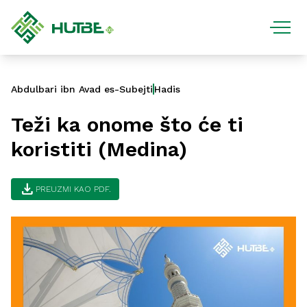
Abdulbari ibn Avad es-Subejti
Hadis
Teži ka onome što će ti
koristiti (Medina)
download
PREUZMI KAO PDF.