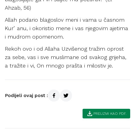
Ahzab, 56)
Allah podario blagoslov meni i vama u časnom
Kurʼanu, i okoristio mene i vas njegovim ajetima
i mudrom opomenom.
Rekoh ovo i od Allaha Uzvišenog tražim oprost
za sebe, vas i sve muslimane od svakog grijeha,
a tražite i vi, On mnogo prašta i milostiv je.
Podijeli ovaj post :
download
PREUZMI KAO PDF.