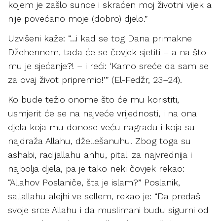
kojem je zašlo sunce i skraćen moj životni vijek a
nije povećano moje (dobro) djelo.”
Uzvišeni kaže: “…i kad se tog Dana primakne
Džehennem, tada će se čovjek sjetiti – a na što
mu je sjećanje?! – i reći: ‘Kamo sreće da sam se
za ovaj život pripremio!’” (El-Fedžr, 23–24).
Ko bude težio onome što će mu koristiti,
usmjerit će se na najveće vrijednosti, i na ona
djela koja mu donose veću nagradu i koja su
najdraža Allahu, džellešanuhu. Zbog toga su
ashabi, radijallahu anhu, pitali za najvrednija i
najbolja djela, pa je tako neki čovjek rekao:
“Allahov Poslaniče, šta je islam?” Poslanik,
sallallahu alejhi ve sellem, rekao je: “Da predaš
svoje srce Allahu i da muslimani budu sigurni od