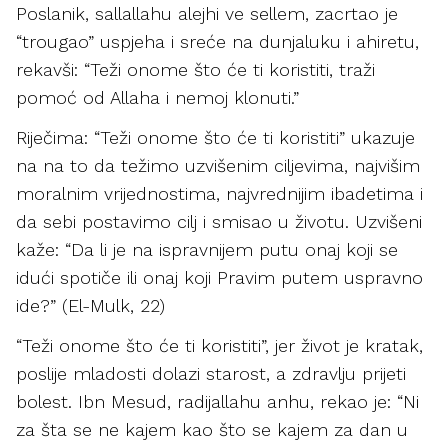
Poslanik, sallallahu alejhi ve sellem, zacrtao je
“trougao” uspjeha i sreće na dunjaluku i ahiretu,
rekavši: “Teži onome što će ti koristiti, traži
pomoć od Allaha i nemoj klonuti.”
Riječima: “Teži onome što će ti koristiti” ukazuje
na na to da težimo uzvišenim ciljevima, najvišim
moralnim vrijednostima, najvrednijim ibadetima i
da sebi postavimo cilj i smisao u životu. Uzvišeni
kaže: “Da li je na ispravnijem putu onaj koji se
idući spotiče ili onaj koji Pravim putem uspravno
ide?” (El-Mulk, 22)
“Teži onome što će ti koristiti”, jer život je kratak,
poslije mladosti dolazi starost, a zdravlju prijeti
bolest. Ibn Mesud, radijallahu anhu, rekao je: “Ni
za šta se ne kajem kao što se kajem za dan u