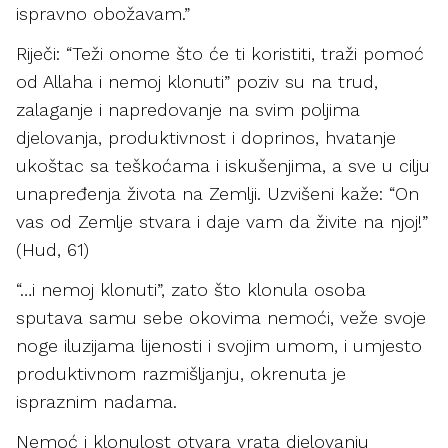
ispravno obožavam.”
Riječi: “Teži onome što će ti koristiti, traži pomoć
od Allaha i nemoj klonuti” poziv su na trud,
zalaganje i napredovanje na svim poljima
djelovanja, produktivnost i doprinos, hvatanje
ukoštac sa teškoćama i iskušenjima, a sve u cilju
unapređenja života na Zemlji. Uzvišeni kaže: “On
vas od Zemlje stvara i daje vam da živite na njoj!”
(Hud, 61)
“…i nemoj klonuti”, zato što klonula osoba
sputava samu sebe okovima nemoći, veže svoje
noge iluzijama lijenosti i svojim umom, i umjesto
produktivnom razmišljanju, okrenuta je
ispraznim nadama.
Nemoć i klonulost otvara vrata djelovanju