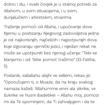
dobru i zlu, i svaki čovjek je u stalnoj potrebi za
Allahom, u svim situacijama, i u svim,
dunjalučkim i ahiretskim, stvarima.
Traženje pomoći od Allaha, i upućivanje dove
Njemu u postizanju Njegovog zadovoljstva jedna
je od najkorisnijih, najčešćih i najpotpunijih dova
koje izgovaraju vjernički jezici, i nijedan rekat ne
može se upotpuniti bez njenog učenja: “Tebi se
klanjamo i od Tebe pomoć tražimo” (El-Fatiha,
5).
Poslanik, sallallahu alejhi ve sellem, rekao je:
“Oporučujem ti, o Muaze, da na kraju svakog
namaza kažeš: ‘Allahumme einni ala zikrike, ve
šukrike ve husni ibadetike! – Allahu moj, pomozi
mi da Te spominjem, da Ti zahvaljujem i da te