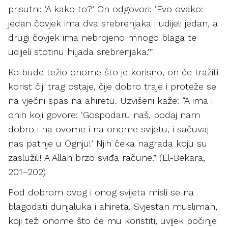
prisutni: ‘A kako to?’ On odgovori: ‘Evo ovako:
jedan čovjek ima dva srebrenjaka i udijeli jedan, a
drugi čovjek ima nebrojeno mnogo blaga te
udijeli stotinu hiljada srebrenjaka.’”
Ko bude težio onome što je korisno, on će tražiti
korist čiji trag ostaje, čije dobro traje i proteže se
na vječni spas na ahiretu. Uzvišeni kaže: “A ima i
onih koji govore: ‘Gospodaru naš, podaj nam
dobro i na ovome i na onome svijetu, i sačuvaj
nas patnje u Ognju!’ Njih čeka nagrada koju su
zaslužili! A Allah brzo sviđa račune.” (El-Bekara,
201–202)
Pod dobrom ovog i onog svijeta misli se na
blagodati dunjaluka i ahireta. Svjestan musliman,
koji teži onome što će mu koristiti, uvijek počinje