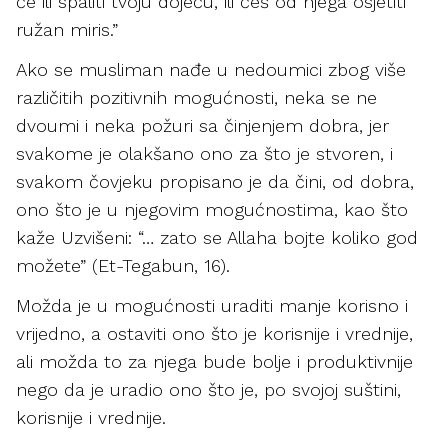
će ili spaliti tvoju dojeću, ili ćeš od njega osjetiti
ružan miris.”
Ako se musliman nađe u nedoumici zbog više
različitih pozitivnih mogućnosti, neka se ne
dvoumi i neka požuri sa činjenjem dobra, jer
svakome je olakšano ono za što je stvoren, i
svakom čovjeku propisano je da čini, od dobra,
ono što je u njegovim mogućnostima, kao što
kaže Uzvišeni: “… zato se Allaha bojte koliko god
možete” (Et-Tegabun, 16).
Možda je u mogućnosti uraditi manje korisno i
vrijedno, a ostaviti ono što je korisnije i vrednije,
ali možda to za njega bude bolje i produktivnije
nego da je uradio ono što je, po svojoj suštini,
korisnije i vrednije.