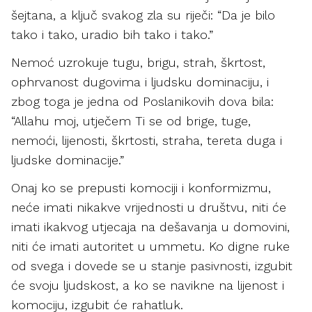
šejtana, a ključ svakog zla su riječi: “Da je bilo
tako i tako, uradio bih tako i tako.”
Nemoć uzrokuje tugu, brigu, strah, škrtost,
ophrvanost dugovima i ljudsku dominaciju, i
zbog toga je jedna od Poslanikovih dova bila:
“Allahu moj, utječem Ti se od brige, tuge,
nemoći, lijenosti, škrtosti, straha, tereta duga i
ljudske dominacije.”
Onaj ko se prepusti komociji i konformizmu,
neće imati nikakve vrijednosti u društvu, niti će
imati ikakvog utjecaja na dešavanja u domovini,
niti će imati autoritet u ummetu. Ko digne ruke
od svega i dovede se u stanje pasivnosti, izgubit
će svoju ljudskost, a ko se navikne na lijenost i
komociju, izgubit će rahatluk.