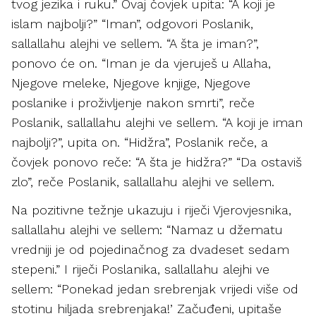
tvog jezika i ruku.” Ovaj čovjek upita: “A koji je
islam najbolji?” “Iman”, odgovori Poslanik,
sallallahu alejhi ve sellem. “A šta je iman?”,
ponovo će on. “Iman je da vjeruješ u Allaha,
Njegove meleke, Njegove knjige, Njegove
poslanike i proživljenje nakon smrti”, reče
Poslanik, sallallahu alejhi ve sellem. “A koji je iman
najbolji?”, upita on. “Hidžra”, Poslanik reče, a
čovjek ponovo reče: “A šta je hidžra?” “Da ostaviš
zlo”, reče Poslanik, sallallahu alejhi ve sellem.
Na pozitivne težnje ukazuju i riječi Vjerovjesnika,
sallallahu alejhi ve sellem: “Namaz u džematu
vredniji je od pojedinačnog za dvadeset sedam
stepeni.” I riječi Poslanika, sallallahu alejhi ve
sellem: “Ponekad jedan srebrenjak vrijedi više od
stotinu hiljada srebrenjaka!’ Začuđeni, upitaše