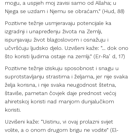
mogu, a uspjeh moj zavisi samo od Allaha; u
Njega se uzdam i Njemu se obraćam.” (Hud, 88)
Pozitivne težnje usmjeravaju potencijale ka
izgradnji i unapređenju života na Zemlji,
ispunjavaju život blagoslovom i osnažuju i
učvršćuju ljudsko djelo. Uzvišeni kaže: “… dok ono
što koristi ljudima ostaje na zemlji.” (Er-Raʼd, 17)
Pozitivne težnje iziskuju sposobnost i snagu u
suprotstavljanju strastima i željama, jer nije svaka
želja korisna, i nije svaka neugodnost štetna,
štaviše, pametan čovjek daje prednost većoj
ahiretskoj koristi nad manjom dunjalučkom
koristi.
Uzvišeni kaže: “Uistinu, vi ovaj prolazni svijet
volite, a o onom drugom brigu ne vodite” (El-