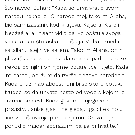
što navodi Buhari: “Kada se Urva vratio svom
narodu, rekao je: ‘O narode moj, tako mi Allaha,
bio sam izaslanik kod kraljeva, Kajsera, Kisre i
Nedžašija, ali nisam vidio da iko poštuje svoga
vladara kao što ashabi poštuju Muhammeda,
sallallahu alejhi ve sellem. Tako mi Allaha, on ni
pljuvačku ne ispljune a da ona ne padne u ruke
nekog od njih i on njome potare lice i tijelo. Kada
im naredi, oni žure da izvrše njegovo naređenje.
Kada bi uzimao abdest, oni bi se skoro potukli
trudeći se da uhvate nešto od vode s kojom je
uzimao abdest. Kada govore u njegovom
prisustvu, snize glas, i ne gledaju ga direktno u
lice iz poštovanja prema njemu. On vam je
ponudio mudar sporazum, pa ga prihvatite.’”