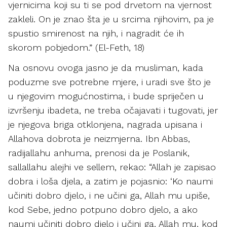
vjernicima koji su ti se pod drvetom na vjernost
zakleli. On je znao šta je u srcima njihovim, pa je
spustio smirenost na njih, i nagradit će ih
skorom pobjedom.” (El-Feth, 18)
Na osnovu ovoga jasno je da musliman, kada
poduzme sve potrebne mjere, i uradi sve što je
u njegovim mogućnostima, i bude spriječen u
izvršenju ibadeta, ne treba očajavati i tugovati, jer
je njegova briga otklonjena, nagrada upisana i
Allahova dobrota je neizmjerna. Ibn Abbas,
radijallahu anhuma, prenosi da je Poslanik,
sallallahu alejhi ve sellem, rekao: “Allah je zapisao
dobra i loša djela, a zatim je pojasnio: ‘Ko naumi
učiniti dobro djelo, i ne učini ga, Allah mu upiše,
kod Sebe, jedno potpuno dobro djelo, a ako
naumi učiniti dobro djelo i učini ga, Allah mu, kod