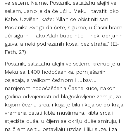
ve sellem. Naime, Poslanik, sallallahu alejhi ve
sellem, usnio je da će ući u Meku i tavafiti oko
Kabe. Uzvišeni kaže: “Allah će obistiniti san
Poslanika Svoga da ćete, sigurno, u Časni hram
ući sigurni – ako Allah bude htio – neki obrijanih
glava, a neki podrezanih kosa, bez straha.” (El-
Feth, 27)
Poslanik, sallallahu alejhi ve sellem, krenuo je u
Meku sa 1.400 hodočasnika, pomiješanih
osjećaja, s velikom čežnjom i ljubavlju i
namjerom hodočašćenja Časne kuće, nakon
godina odvojenosti od blagoslovljene zemlje, za
kojom čeznu srca, i koja je bila i koja se do kraja
vremena ostati kibla muslimana, kibla srca i
stjecište duša, u čijem se okrilju duše smiruju, i
na čijem se tlu ostavljaju uzdasi i liju suze, i za