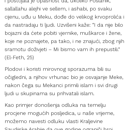
i postojala je opasnost da, ukoliko Poslanik,
sallallahu alejhi ve sellem, i ashabi, po svaku
cijenu, uđu u Meku, dođe do velikog krvoprolića i
da nastradaju ti ljudi. Uzvišeni kaže: “I da nije bilo
bojazni da ćete pobiti vjernike, muškarce i žene,
koje ne poznajete, pa tako, i ne znajući, zbog njih
sramotu doživjeti – Mi bismo vam ih prepustili.”
(El-Feth, 25)
Plodovi i koristi mirovnog sporazuma bili su
očigledni, a njihov vrhunac bio je osvajanje Meke,
nakon čega su Mekanci primili islam i svi drugi
ljudi u skupinama su prihvatali islam.
Kao primjer donošenja odluka na temelju
procjene mogućih posljedica, u naše vrijeme,
možemo navesti odluku vlasti Kraljevine
Saudijske Arabije da ove godine ograniči broj