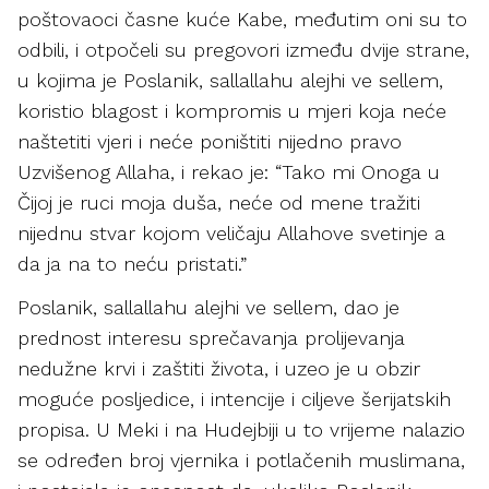
poštovaoci časne kuće Kabe, međutim oni su to
odbili, i otpočeli su pregovori između dvije strane,
u kojima je Poslanik, sallallahu alejhi ve sellem,
koristio blagost i kompromis u mjeri koja neće
naštetiti vjeri i neće poništiti nijedno pravo
Uzvišenog Allaha, i rekao je: “Tako mi Onoga u
Čijoj je ruci moja duša, neće od mene tražiti
nijednu stvar kojom veličaju Allahove svetinje a
da ja na to neću pristati.”
Poslanik, sallallahu alejhi ve sellem, dao je
prednost interesu sprečavanja prolijevanja
nedužne krvi i zaštiti života, i uzeo je u obzir
moguće posljedice, i intencije i ciljeve šerijatskih
propisa. U Meki i na Hudejbiji u to vrijeme nalazio
se određen broj vjernika i potlačenih muslimana,