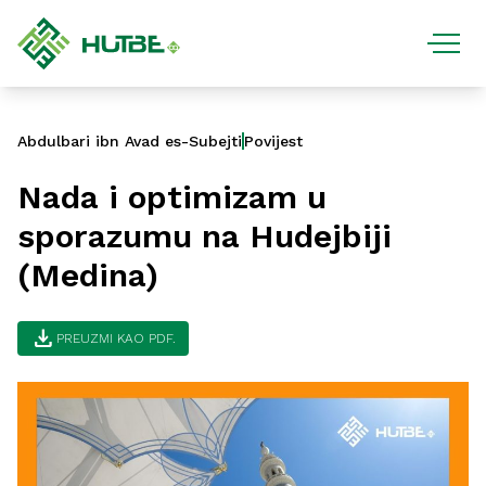
Abdulbari ibn Avad es-Subejti
Povijest
Nada i optimizam u
sporazumu na Hudejbiji
(Medina)
download
PREUZMI KAO PDF.