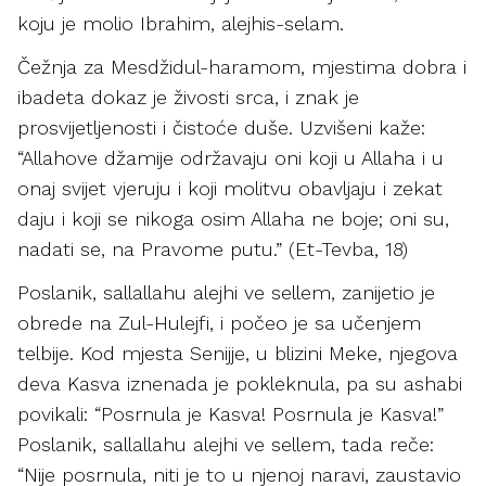
koju je molio Ibrahim, alejhis-selam.
Čežnja za Mesdžidul-haramom, mjestima dobra i
ibadeta dokaz je živosti srca, i znak je
prosvijetljenosti i čistoće duše. Uzvišeni kaže:
“Allahove džamije održavaju oni koji u Allaha i u
onaj svijet vjeruju i koji molitvu obavljaju i zekat
daju i koji se nikoga osim Allaha ne boje; oni su,
nadati se, na Pravome putu.” (Et-Tevba, 18)
Poslanik, sallallahu alejhi ve sellem, zanijetio je
obrede na Zul-Hulejfi, i počeo je sa učenjem
telbije. Kod mjesta Senijje, u blizini Meke, njegova
deva Kasva iznenada je pokleknula, pa su ashabi
povikali: “Posrnula je Kasva! Posrnula je Kasva!”
Poslanik, sallallahu alejhi ve sellem, tada reče:
“Nije posrnula, niti je to u njenoj naravi, zaustavio