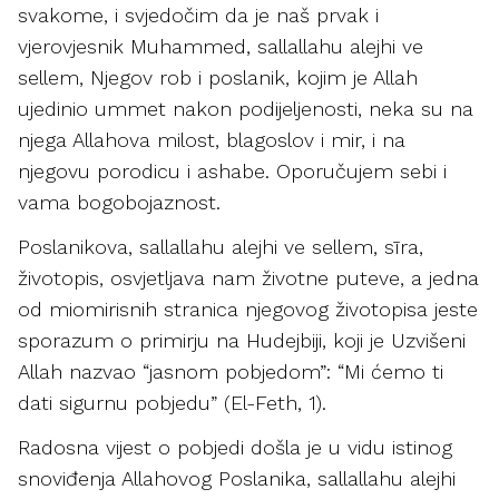
svakome, i svjedočim da je naš prvak i
vjerovjesnik Muhammed, sallallahu alejhi ve
sellem, Njegov rob i poslanik, kojim je Allah
ujedinio ummet nakon podijeljenosti, neka su na
njega Allahova milost, blagoslov i mir, i na
njegovu porodicu i ashabe. Oporučujem sebi i
vama bogobojaznost.
Poslanikova, sallallahu alejhi ve sellem, sīra,
životopis, osvjetljava nam životne puteve, a jedna
od miomirisnih stranica njegovog životopisa jeste
sporazum o primirju na Hudejbiji, koji je Uzvišeni
Allah nazvao “jasnom pobjedom”: “Mi ćemo ti
dati sigurnu pobjedu” (El-Feth, 1).
Radosna vijest o pobjedi došla je u vidu istinog
snoviđenja Allahovog Poslanika, sallallahu alejhi