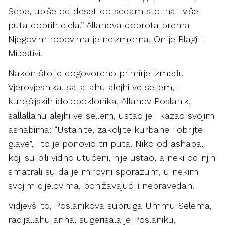
Sebe, upiše od deset do sedam stotina i više
puta dobrih djela.” Allahova dobrota prema
Njegovim robovima je neizmjerna, On je Blagi i
Milostivi.
Nakon što je dogovoreno primirje između
Vjerovjesnika, sallallahu alejhi ve sellem, i
kurejšijskih idolopoklonika, Allahov Poslanik,
sallallahu alejhi ve sellem, ustao je i kazao svojim
ashabima: “Ustanite, zakoljite kurbane i obrijte
glave”, i to je ponovio tri puta. Niko od ashaba,
koji su bili vidno utučeni, nije ustao, a neki od njih
smatrali su da je mirovni sporazum, u nekim
svojim dijelovima, ponižavajući i nepravedan.
Vidjevši to, Poslanikova supruga Ummu Selema,
radijallahu anha, sugerisala je Poslaniku,