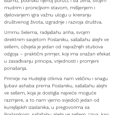
islamu, podršku njenoj poruci, i da žena, svojim
mudrim i pronicljivim stavom, mišljenjem i
djelovanjem igra važnu ulogu u kreiranju
društvenog života, izgradnje i razvoja društva.
Ummu Selema, radijallahu anha, svojim
direktnim savjetom Poslaniku, sallallahu alejhi ve
sellem, oživjela je jedan od najvažnijih stubova
odgoja – praktični primjer, koji ima snažan efekat
u zasađivanju principa, vrijednosti i promjeni
ponašanja.
Primirje na Hudejbiji otkriva nam veličinu i snagu
ljubavi ashaba prema Poslaniku, sallallahu alejhi
ve sellem, koja je dostigla najveće moguće
razmjere, a to nam vjerno svjedoči jedan od
kurejšijskih izaslanika, u pregovorima sa
Poslanikom, sallallahu alejhi ve sellem, Urva, kao