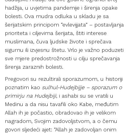
hadžija, u uvjetima pandemije i širenja opake
bolesti. Ova mudra odluka u skladu je sa
šerijatskim principom “evlevijjata” – postavljanja
prioriteta i ciljevima šerijata, štiti interese
muslimana, čuva ljudske živote i sprečava
sigurnu ili izvjesnu štetu. Vrlo je važno poduzeti
sve mjere predostrožnosti u cilju sprečavanja
širenja zaraznih bolesti.
Pregovori su rezultirali sporazumom, u historiji
poznatim kao
sulhul-Hudejbijje – sporazum o
primirju na Hudejbiji
, i ashabi su se vratili u
Medinu a da nisu tavafili oko Kabe, međutim
Allah ih je počastio, obradovao ih je velikom
nagradom, Svojim zadovoljstvom, a o čemu
govori sljedeći ajet: “Allah je zadovoljan onim