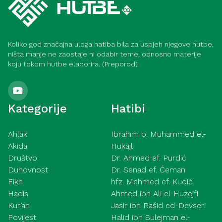
Koliko god značajna uloga hatiba bila za uspjeh njegove hutbe,
ništa manje ne zaostaje ni odabir teme, odnosno materije
koju tokom hutbe elaborira. (Preporod)
Kategorije
Hatibi
Ahlak
Ibrahim b. Muhammed el-
Akida
Hukajl
Društvo
Dr. Ahmed ef. Purdić
Duhovnost
Dr. Senad ef. Ćeman
Fikh
hfz. Mehmed ef. Kudić
Hadis
Ahmed ibn Ali el-Huzejfi
Kur’an
Jasir ibn Rašid ed-Devseri
Povijest
Halid ibn Sulejman el-