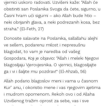
vjernici uskoro radovati. Uzvišeni kaže: “Allah će
obistiniti san Poslanika Svoga da ćete, sigurno, u
Časni hram ući sigurni – ako Allah bude htio –
neki obrijanih glava, a neki podrezanih kosa, bez
straha.” (El-Feth, 27)
Donosite salavate na Poslanika, sallallahu alejhi
ve sellem, podarenu milost i nepresušnu
blagodat, to vam je naredba od vašeg
Gospodara, Koji je objavio: “Allah i meleki Njegovi
blagosiljaju Vjerovjesnika. O vjernici, blagosiljajte
ga i vi i šaljite mu pozdrav!” (El-Ahzab, 56)
Allah podario blagoslov meni i vama u časnom
Kurʼanu, i okoristio mene i vas njegovim ajetima
i mudrom opomenom. Rekoh ovo i od Allaha
Uzvišenog tražim oprost za sebe, vas i sve