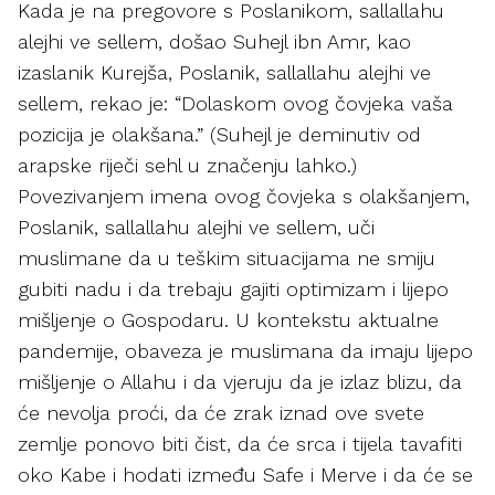
Kada je na pregovore s Poslanikom, sallallahu
alejhi ve sellem, došao Suhejl ibn Amr, kao
izaslanik Kurejša, Poslanik, sallallahu alejhi ve
sellem, rekao je: “Dolaskom ovog čovjeka vaša
pozicija je olakšana.” (Suhejl je deminutiv od
arapske riječi sehl u značenju lahko.)
Povezivanjem imena ovog čovjeka s olakšanjem,
Poslanik, sallallahu alejhi ve sellem, uči
muslimane da u teškim situacijama ne smiju
gubiti nadu i da trebaju gajiti optimizam i lijepo
mišljenje o Gospodaru. U kontekstu aktualne
pandemije, obaveza je muslimana da imaju lijepo
mišljenje o Allahu i da vjeruju da je izlaz blizu, da
će nevolja proći, da će zrak iznad ove svete
zemlje ponovo biti čist, da će srca i tijela tavafiti
oko Kabe i hodati između Safe i Merve i da će se