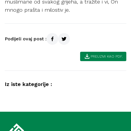
muslimane od svakog grijeha, a tražite i vi, On
mnogo prašta i milostiv je.
Podijeli ovaj post :
download
PREUZMI KAO PDF.
Iz iste kategorije :
Povijest
Pouke iz kazivanja o stanovnicima pećine
Povijest
(Meka)
Fragmenti iz Poslanikovog života (Medina)