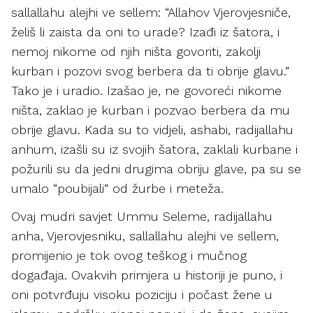
sallallahu alejhi ve sellem: “Allahov Vjerovjesniče,
želiš li zaista da oni to urade? Izađi iz šatora, i
nemoj nikome od njih ništa govoriti, zakolji
kurban i pozovi svog berbera da ti obrije glavu.”
Tako je i uradio. Izašao je, ne govoreći nikome
ništa, zaklao je kurban i pozvao berbera da mu
obrije glavu. Kada su to vidjeli, ashabi, radijallahu
anhum, izašli su iz svojih šatora, zaklali kurbane i
požurili su da jedni drugima obriju glave, pa su se
umalo “poubijali” od žurbe i meteža.
Ovaj mudri savjet Ummu Seleme, radijallahu
anha, Vjerovjesniku, sallallahu alejhi ve sellem,
promijenio je tok ovog teškog i mučnog
događaja. Ovakvih primjera u historiji je puno, i
oni potvrđuju visoku poziciju i počast žene u