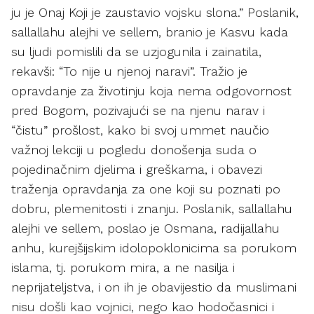
ju je Onaj Koji je zaustavio vojsku slona.” Poslanik,
sallallahu alejhi ve sellem, branio je Kasvu kada
su ljudi pomislili da se uzjogunila i zainatila,
rekavši: “To nije u njenoj naravi”. Tražio je
opravdanje za životinju koja nema odgovornost
pred Bogom, pozivajući se na njenu narav i
“čistu” prošlost, kako bi svoj ummet naučio
važnoj lekciji u pogledu donošenja suda o
pojedinačnim djelima i greškama, i obavezi
traženja opravdanja za one koji su poznati po
dobru, plemenitosti i znanju. Poslanik, sallallahu
alejhi ve sellem, poslao je Osmana, radijallahu
anhu, kurejšijskim idolopoklonicima sa porukom
islama, tj. porukom mira, a ne nasilja i
neprijateljstva, i on ih je obavijestio da muslimani
nisu došli kao vojnici, nego kao hodočasnici i