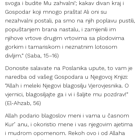
svoga i budite Mu zahvalni’; kakav divan kraj i
Gospodar koji mnogo prašta! Ali oni su
nezahvalni postali, pa smo na njih poplavu pustili,
popuštanjem brana nastalu, i zamijenili im
njihove vrtove drugim vrtovima sa plodovima
gorkim i tamariskom i neznatnim lotosom
divljim.” (Saba, 15–16)
Donosite salavate na Poslanika upute, to vam je
naredba od vašeg Gospodara u Njegovoj Knjizi:
“Allah i meleki Njegovi blagosilju Vjerovjesnika. O
vjernici, blagosiljajte ga i vi i šaljite mu pozdrav!”
(El-Ahzab, 56)
Allah podario blagoslov meni i vama u časnom
Kur
ʼanu, i okoristio mene i vas njegovim ajetima
i mudrom opomenom. Rekoh ovo i od Allaha