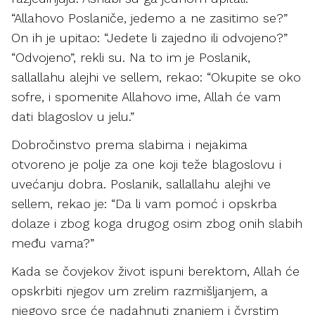
“Allahovo Poslaniče, jedemo a ne zasitimo se?”
On ih je upitao: “Jedete li zajedno ili odvojeno?”
“Odvojeno”, rekli su. Na to im je Poslanik,
sallallahu alejhi ve sellem, rekao: “Okupite se oko
sofre, i spomenite Allahovo ime, Allah će vam
dati blagoslov u jelu.”
Dobročinstvo prema slabima i nejakima
otvoreno je polje za one koji teže blagoslovu i
uvećanju dobra. Poslanik, sallallahu alejhi ve
sellem, rekao je: “Da li vam pomoć i opskrba
dolaze i zbog koga drugog osim zbog onih slabih
među vama?”
Kada se čovjekov život ispuni berektom, Allah će
opskrbiti njegov um zrelim razmišljanjem, a
njegovo srce će nadahnuti znanjem i čvrstim