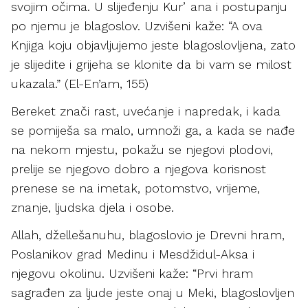
svojim očima. U slijeđenju Kurʼana i postupanju
po njemu je blagoslov. Uzvišeni kaže: “A ova
Knjiga koju objavljujemo jeste blagoslovljena, zato
je slijedite i grijeha se klonite da bi vam se milost
ukazala.” (El-En’am, 155)
Bereket znači rast, uvećanje i napredak, i kada
se pomiješa sa malo, umnoži ga, a kada se nađe
na nekom mjestu, pokažu se njegovi plodovi,
prelije se njegovo dobro a njegova korisnost
prenese se na imetak, potomstvo, vrijeme,
znanje, ljudska djela i osobe.
Allah, džellešanuhu, blagoslovio je Drevni hram,
Poslanikov grad Medinu i Mesdžidul-Aksa i
njegovu okolinu. Uzvišeni kaže: “Prvi hram
sagrađen za ljude jeste onaj u Meki, blagoslovljen