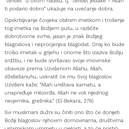
“teribet” u ovom hadisu, tj. “teribet jedake – Allah
ti podario dobro” ukazuje na uvećanje dobra.
Opskrbljivanje čovjeka obilnim imetkom i trošenje
tog imetka na Božijem putu, u različite
dobrotvorne svrhe, jasan je znak Božijeg
blagoslova i neprocjenjiva blagodat. Onaj ko bude
trošio imetak u grijehu i onome što izaziva Božiju
srdžbu, i ne bude izvršavao svoje imovinske
obaveze prema Uzvišenom Allahu, Allah,
džellešanuhu, uskratit će mu Svoj blagoslov.
Uzvišeni kaže: “Allah uništava kamatu, a
unapređuje milosrđa. Allah ne voli nijednog
nevjernika, grešnika.” (El-Bekara, 276)
Svi muslimani dužni su činiti ono što će donijeti
Božiji blagoslov njihovim domovinama, društvima
i islamskom ummetu u cijelosti, a to će postići