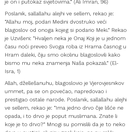
je on i putokaz svjetovima.” (Ali Imran, 96)
Poslanik, sallallahu alejhi ve sellem, rekao je:
“Allahu moj, podari Medini dvostruko veći
blagoslov od onoga kojeg si podario Meki.” Rekao
je Uzvišeni: “Hvaljen neka je Onaj Koji je u jednom
času noći preveo Svoga roba iz Hrama časnog u
Hram daleki, čiju smo okolinu blagoslovili kako
bismo mu neka znamenja Naša pokazali.” (El-
Isra, 1)
Allah, džellešanuhu, blagoslovio je Vjerovjesnikov
ummet, pa se on povećao, napredovao i
prestigao ostale narode. Poslanik, sallallahu alejhi
ve sellem, rekao je: “Ima jedno drvo čije lišće ne
opada, i to drvo je poput muslimana. Znate li
koje je to drvo?” Mnogi su pomislili da je to neko