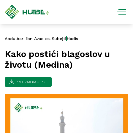
Abdulbari ibn Avad es-Subejti
Hadis
Kako postići blagoslov u
životu (Medina)
download
PREUZMI KAO PDF.