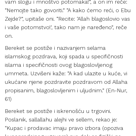
vam slogu i mnoštvo potomaka!”, a on im reče:
“Nemojte tako govoriti.” “A kako ćemo reći, o Ebu
Zejde?”, upitaše oni. “Recite: ‘Allah blagoslovio vas
i vaše potomstvo!’, tako nam je naređeno”, reče
on.
Bereket se postiže i nazivanjem selama
islamskog pozdrava, koji spada u specifičnosti
islama i specifičnosti ovog blagoslovljenog
ummeta. Uzvišeni kaže: “A kad ulazite u kuće, vi
ukućane njene pozdravite pozdravom od Allaha
propisanim, blagoslovljenim i uljudnim.” (En-Nur,
61)
Bereket se postiže i iskrenošću u trgovini.
Poslanik, sallallahu alejhi ve sellem, rekao je:
“Kupac i prodavac imaju pravo izbora (opoziva