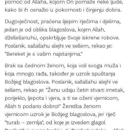
pomoć od Allaha, kojom On pomaže neke ljude,
kako bi ih osnažio u pokornosti i činjenju dobra.
Dugovječnost, praćena lijepim riječima i djelima,
jedan je od oblika blagoslova, kojim Allah,
džellešanuhu, opskrbljuje Svoje iskrene robove.
Poslanik, sallallahu alejhi ve sellem, rekao je:
“Bereket je s vašim najstarijima.”
Brak sa čednom ženom, koja voli svoga muža i
koja mnogo rađa, također je uzrok spuštanja
Božijeg blagoslova. Poslanik, sallallahu alejhi ve
sellem, rekao je: “Ženu udaju četiri stvari: imetak,
porijeklo, ljepota i vjera, a ti se oženi vjernicom,
Allah ti podario dobro!” Ženidba ženom
vjernicom uzrok je Božijeg blagoslova, jer riječ
“turab – zemlja”, od koje je izveden glagol