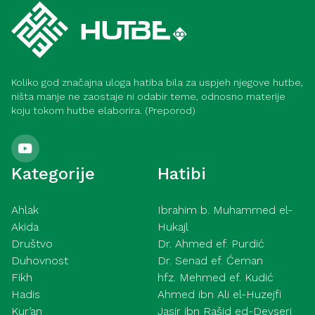
Koliko god značajna uloga hatiba bila za uspjeh njegove hutbe,
ništa manje ne zaostaje ni odabir teme, odnosno materije
koju tokom hutbe elaborira. (Preporod)
Kategorije
Hatibi
Ahlak
Ibrahim b. Muhammed el-
Akida
Hukajl
Društvo
Dr. Ahmed ef. Purdić
Duhovnost
Dr. Senad ef. Ćeman
Fikh
hfz. Mehmed ef. Kudić
Hadis
Ahmed ibn Ali el-Huzejfi
Kur’an
Jasir ibn Rašid ed-Devseri