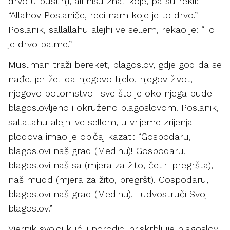
drvo u pustinji, ali nisu znali koje, pa su rekli:
“Allahov Poslaniče, reci nam koje je to drvo.”
Poslanik, sallallahu alejhi ve sellem, rekao je: “To
je drvo palme.”
Musliman traži bereket, blagoslov, gdje god da se
nađe, jer želi da njegovo tijelo, njegov život,
njegovo potomstvo i sve što je oko njega bude
blagoslovljeno i okruženo blagoslovom. Poslanik,
sallallahu alejhi ve sellem, u vrijeme zrijenja
plodova imao je običaj kazati: “Gospodaru,
blagoslovi naš grad (Medinu)! Gospodaru,
blagoslovi naš sā (mjera za žito, četiri pregršta), i
naš mudd (mjera za žito, pregršt). Gospodaru,
blagoslovi naš grad (Medinu), i udvostruči Svoj
blagoslov.”
Vjernik svojoj kući i porodici priskrbljuje blagoslov