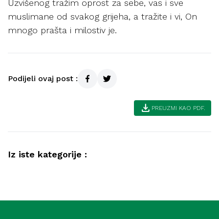
Uzvišenog tražim oprost za sebe, vas i sve
muslimane od svakog grijeha, a tražite i vi, On
mnogo prašta i milostiv je.
Podijeli ovaj post :
download
PREUZMI KAO PDF.
Iz iste kategorije :
Društvo
Kako postići lijep život (Medina)
Hadis
Dobročinstvo prema roditeljima (Meka)