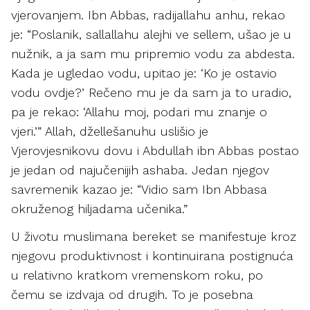
vjerovanjem. Ibn Abbas, radijallahu anhu, rekao
je: “Poslanik, sallallahu alejhi ve sellem, ušao je u
nužnik, a ja sam mu pripremio vodu za abdesta.
Kada je ugledao vodu, upitao je: ‘Ko je ostavio
vodu ovdje?’ Rečeno mu je da sam ja to uradio,
pa je rekao: ‘Allahu moj, podari mu znanje o
vjeri.’” Allah, džellešanuhu uslišio je
Vjerovjesnikovu dovu i Abdullah ibn Abbas postao
je jedan od najučenijih ashaba. Jedan njegov
savremenik kazao je: “Vidio sam Ibn Abbasa
okruženog hiljadama učenika.”
U životu muslimana bereket se manifestuje kroz
njegovu produktivnost i kontinuirana postignuća
u relativno kratkom vremenskom roku, po
čemu se izdvaja od drugih. To je posebna