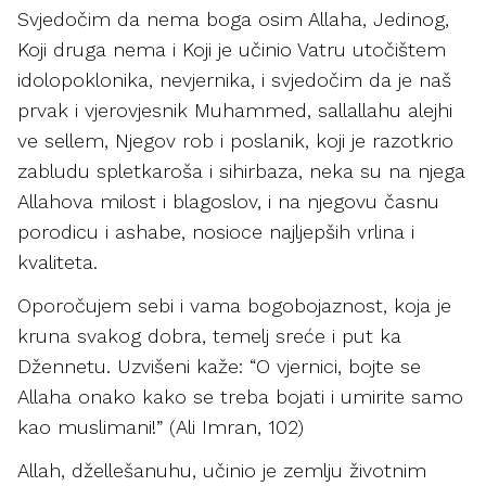
Svjedočim da nema boga osim Allaha, Jedinog,
Koji druga nema i Koji je učinio Vatru utočištem
idolopoklonika, nevjernika, i svjedočim da je naš
prvak i vjerovjesnik Muhammed, sallallahu alejhi
ve sellem, Njegov rob i poslanik, koji je razotkrio
zabludu spletkaroša i sihirbaza, neka su na njega
Allahova milost i blagoslov, i na njegovu časnu
porodicu i ashabe, nosioce najljepših vrlina i
kvaliteta.
Oporočujem sebi i vama bogobojaznost, koja je
kruna svakog dobra, temelj sreće i put ka
Džennetu. Uzvišeni kaže: “O vjernici, bojte se
Allaha onako kako se treba bojati i umirite samo
kao muslimani!” (Ali Imran, 102)
Allah, džellešanuhu, učinio je zemlju životnim