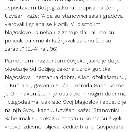
uspostavom Božijeg zakona, propisa na Zemlji.
Uzvišeni kaže: “A da su stanovnici sela i gradova
vjerovali i grijeha se klonili, Mi bismo im
blagoslove i s neba i iz zemlje slali, ali, oni su
poricali, pa smo ih kažnjavali za ono što su
zaradili.” (El-Aʼraf, 96)
Pametnom i razboritom čovjeku jasno je da je
okretanje od Božijeg zakona uzrok gubitka
blagoslova i nestanka dobra. Allah, džellešanuhu,
u Kurʼanu, govori o slučaju naroda Sabe, kome
je On, nakon što ih je opskrbio mnogim dobrima
i blagodatima, uskratio Svoj blagoslov i spustio je
na njih Svoju kaznu. Uzvišeni kaže: “Stanovnici
Sabe imali su dokaz u mjestu u kome su živjeli:
vrtove, zdesna i slijeva. ‘Jedite hranu Gospodara