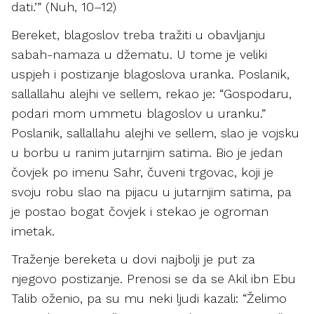
dati.’” (Nuh, 10–12)
Bereket, blagoslov treba tražiti u obavljanju
sabah-namaza u džematu. U tome je veliki
uspjeh i postizanje blagoslova uranka. Poslanik,
sallallahu alejhi ve sellem, rekao je: “Gospodaru,
podari mom ummetu blagoslov u uranku.”
Poslanik, sallallahu alejhi ve sellem, slao je vojsku
u borbu u ranim jutarnjim satima. Bio je jedan
čovjek po imenu Sahr, čuveni trgovac, koji je
svoju robu slao na pijacu u jutarnjim satima, pa
je postao bogat čovjek i stekao je ogroman
imetak.
Traženje bereketa u dovi najbolji je put za
njegovo postizanje. Prenosi se da se Akil ibn Ebu
Talib oženio, pa su mu neki ljudi kazali: “Želimo