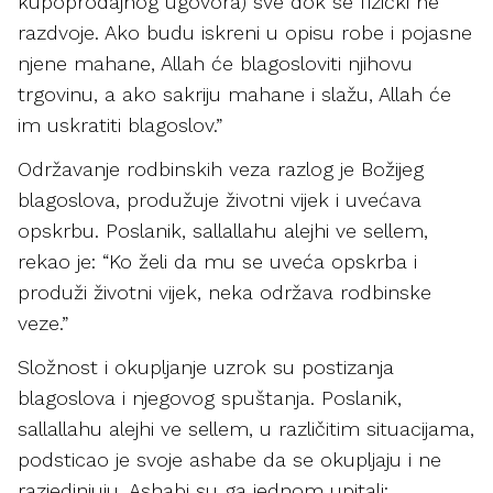
kupoprodajnog ugovora) sve dok se fizički ne
razdvoje. Ako budu iskreni u opisu robe i pojasne
njene mahane, Allah će blagosloviti njihovu
trgovinu, a ako sakriju mahane i slažu, Allah će
im uskratiti blagoslov.”
Održavanje rodbinskih veza razlog je Božijeg
blagoslova, produžuje životni vijek i uvećava
opskrbu. Poslanik, sallallahu alejhi ve sellem,
rekao je: “Ko želi da mu se uveća opskrba i
produži životni vijek, neka održava rodbinske
veze.”
Složnost i okupljanje uzrok su postizanja
blagoslova i njegovog spuštanja. Poslanik,
sallallahu alejhi ve sellem, u različitim situacijama,
podsticao je svoje ashabe da se okupljaju i ne
razjedinjuju. Ashabi su ga jednom upitali: