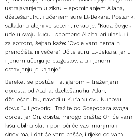
ustrajavanjem u zikru – spominjanjem Allaha,
džellešanuhu, i učenjem sure El-Bekara. Poslanik,
sallallahu alejhi ve sellem, rekao je: “Kada čovjek
uđe u svoju kuću i spomene Allaha pri ulasku i
za sofrom, šejtan kaže: ‘Ovdje vam nema ni
prenoćišta ni večere.’ Učite suru El-Bekara, jer u
njenom učenju je blagoslov, a u njenom
ostavljanju je kajanje.”
Bereket se postiže i istigfarom – traženjem
oprosta od Allaha, džellešanuhu. Allah,
džellešanuhu, navodi u Kur’anu ovu Nuhovu
dovu: “… i govorio: ‘Tražite od Gospodara svoga
oprost jer On, doista, mnogo prašta; On će vam
kišu obilnu slati i pomoći će vas imanjima i
sinovima, i dat će vam bašće, i rijeke će vam