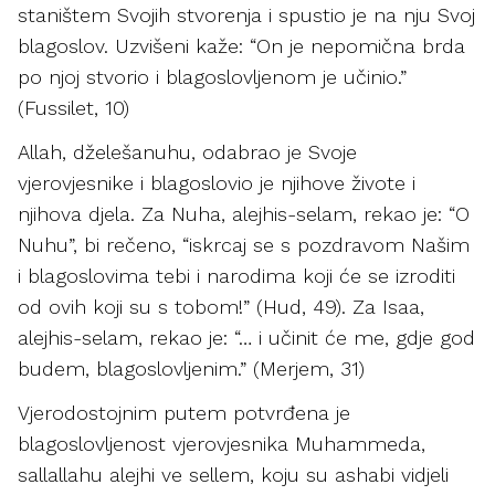
staništem Svojih stvorenja i spustio je na nju Svoj
blagoslov. Uzvišeni kaže: “On je nepomična brda
po njoj stvorio i blagoslovljenom je učinio.”
(Fussilet, 10)
Allah, dželešanuhu, odabrao je Svoje
vjerovjesnike i blagoslovio je njihove živote i
njihova djela. Za Nuha, alejhis-selam, rekao je: “O
Nuhu”, bi rečeno, “iskrcaj se s pozdravom Našim
i blagoslovima tebi i narodima koji će se izroditi
od ovih koji su s tobom!” (Hud, 49). Za Isaa,
alejhis-selam, rekao je: “… i učinit će me, gdje god
budem, blagoslovljenim.” (Merjem, 31)
Vjerodostojnim putem potvrđena je
blagoslovljenost vjerovjesnika Muhammeda,
sallallahu alejhi ve sellem, koju su ashabi vidjeli