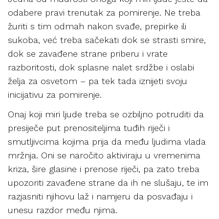
odabere pravi trenutak za pomirenje. Ne treba
žuriti s tim odmah nakon svađe, prepirke ili
sukoba, već treba sačekati dok se strasti smire,
dok se zavađene strane priberu i vrate
razboritosti, dok splasne nalet srdžbe i oslabi
želja za osvetom – pa tek tada iznijeti svoju
inicijativu za pomirenje.
Onaj koji miri ljude treba se ozbiljno potruditi da
presiječe put prenositeljima tuđih riječi i
smutljivcima kojima prija da među ljudima vlada
mržnja. Oni se naročito aktiviraju u vremenima
kriza, šire glasine i prenose riječi, pa zato treba
upozoriti zavađene strane da ih ne slušaju, te im
razjasniti njihovu laž i namjeru da posvađaju i
unesu razdor među njima.