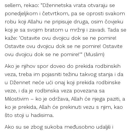
sellem, rekao: “Džennetska vrata otvaraju se
ponedjeljkom i četvrtkom, pa se oprosti svakom
robu koji Allahu ne pripisuje druga, osim čovjeku
koji je sa svojim bratom u mržnji i zavadi. Tada se
kaže: ‘Ostavite ovu dvojicu dok se ne pomire!
Ostavite ovu dvojicu dok se ne pomire! Ostavite
ovu dvojicu dok se ne pomire!’” (Muslim)
Ako je njihov spor doveo do prekida rodbinskih
veza, treba im pojasniti težinu takvog stanja i da
u Džennet neće ući onaj koji prekida rodbinske
veze, i da je rodbinska veza povezana sa
Milostivim – ko je održava, Allah će njega paziti, a
ko je prekida, Allah će prekinuti vezu s njim, kao
što stoji u hadisima.
Ako su se zbog sukoba međusobno udaljili i