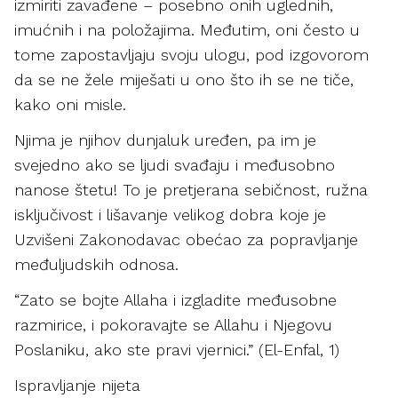
izmiriti zavađene – posebno onih uglednih,
imućnih i na položajima. Međutim, oni često u
tome zapostavljaju svoju ulogu, pod izgovorom
da se ne žele miješati u ono što ih se ne tiče,
kako oni misle.
Njima je njihov dunjaluk uređen, pa im je
svejedno ako se ljudi svađaju i međusobno
nanose štetu! To je pretjerana sebičnost, ružna
isključivost i lišavanje velikog dobra koje je
Uzvišeni Zakonodavac obećao za popravljanje
međuljudskih odnosa.
“Zato se bojte Allaha i izgladite međusobne
razmirice, i pokoravajte se Allahu i Njegovu
Poslaniku, ako ste pravi vjernici.” (El-Enfal, 1)
Ispravljanje nijeta