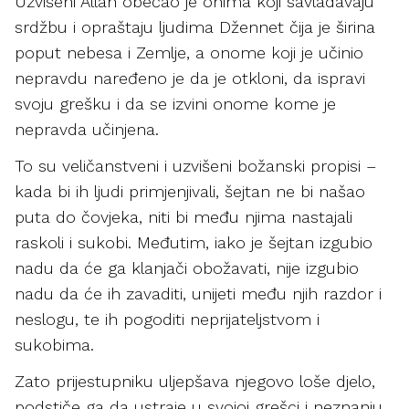
Uzvišeni Allah obećao je onima koji savladavaju
srdžbu i opraštaju ljudima Džennet čija je širina
poput nebesa i Zemlje, a onome koji je učinio
nepravdu naređeno je da je otkloni, da ispravi
svoju grešku i da se izvini onome kome je
nepravda učinjena.
To su veličanstveni i uzvišeni božanski propisi –
kada bi ih ljudi primjenjivali, šejtan ne bi našao
puta do čovjeka, niti bi među njima nastajali
raskoli i sukobi. Međutim, iako je šejtan izgubio
nadu da će ga klanjači obožavati, nije izgubio
nadu da će ih zavaditi, unijeti među njih razdor i
neslogu, te ih pogoditi neprijateljstvom i
sukobima.
Zato prijestupniku uljepšava njegovo loše djelo,
podstiče ga da ustraje u svojoj grešci i neznanju,