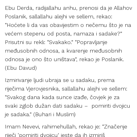
Ebu Derda, radijallahu anhu, prenosi da je Allahov
Poslanik, sallallahu alejhi ve sellem, rekao:
“Hoćete li da vas obavijestim o nečemu što je na
većem stepenu od posta, namaza i sadake?”
Prisutni su rekli: “Svakako.” “Popravljanje
međusobnih odnosa, a kvarenje međusobnih
odnosa je ono što uništava”, rekao je Poslanik.
(Ebu Davud)
Izmirivanje ljudi ubraja se u sadaku, prema
riječima Vjerovjesnika, sallallahu alejhi ve sellem:
“Svakog dana kada sunce izađe, čovjek je za
svaki zglob dužan dati sadaku – pomiriti dvojicu
je sadaka.” (Buhari i Muslim)
Imam Nevevi, rahimehullah, rekao je: “Značenje
riječi ‘pomiriti dvojicu’ jeste da ih izmiriš