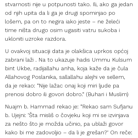
stvarnosti nije u potpunosti tako. Ili, ako ga jedan
od njih upita da li ga je drugi spominjao po
lošem, pa on to negira iako jeste – ne želeći
time ništa drugo osim ugasiti vatru sukoba i
ukloniti uzroke razdora.
U ovakvoj situaciji data je olakšica uprkos općoj
zabrani laži . Na to ukazuje hadis Ummu Kulsum
bint Ukbe, radijallahu anha, koja kaže da je čula
Allahovog Poslanika, sallallahu alejhi ve sellem,
da je rekao: “Nije lažac onaj koji miri ljude pa
prenosi dobro ili govori dobro.” (Buhari i Muslim)
Nuajm b. Hammad rekao je: “Rekao sam Sufjanu
b. Ujejni: ‘Šta misliš o čovjeku koji mi se izvinjava
za nešto što je možda učinio, pa ublaži govor
kako bi me zadovoljio – da li je grešan?’ On reče: