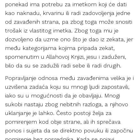
ponekad ima potrebu za imetkom koji će dati
kao naknadu, krvarinu ili radi zadovoljenja jedne
od zavađenih strana, pa zbog toga može snositi
trošak iz vlastitog imetka. Zbog toga mu je
dozvoljeno da uzme ono što je dao iz zekata, jer
među kategorijama kojima pripada zekat,
spomenutim u Allahovoj Knjizi, jesu i zaduženi,
bilo da su se zadužili radi sebe ili radi drugih.
Popravljanje odnosa među zavađenima velika je i
uzvišena zadaća koju su mnogi ljudi zapostavili,
iako su u mogućnosti da je obavljaju. Mnogi
sukobi nastaju zbog nebitnih razloga, a njihovo
uklanjanje je lahko. Često postoji želja za
pomirenjem kod obje strane, ali ih sprečava
ponos i sujeta da se direktno povuku ili započnu
pomirenje bez posrednika. Kada se pojavi