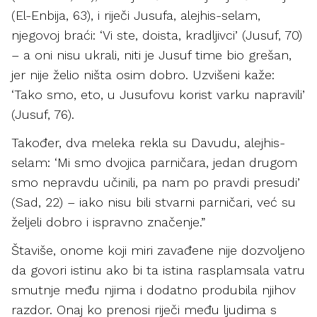
(El-Enbija, 63), i riječi Jusufa, alejhis-selam,
njegovoj braći: ‘Vi ste, doista, kradljivci’ (Jusuf, 70)
– a oni nisu ukrali, niti je Jusuf time bio grešan,
jer nije želio ništa osim dobro. Uzvišeni kaže:
‘Tako smo, eto, u Jusufovu korist varku napravili’
(Jusuf, 76).
Također, dva meleka rekla su Davudu, alejhis-
selam: ‘Mi smo dvojica parničara, jedan drugom
smo nepravdu učinili, pa nam po pravdi presudi’
(Sad, 22) – iako nisu bili stvarni parničari, već su
željeli dobro i ispravno značenje.”
Štaviše, onome koji miri zavađene nije dozvoljeno
da govori istinu ako bi ta istina rasplamsala vatru
smutnje među njima i dodatno produbila njihov
razdor. Onaj ko prenosi riječi među ljudima s