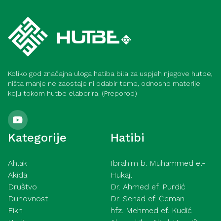
odgovornost (Medina)
Kako postići lijep život (Medina)
Koliko god značajna uloga hatiba bila za uspjeh njegove hutbe,
ništa manje ne zaostaje ni odabir teme, odnosno materije
koju tokom hutbe elaborira. (Preporod)
Kategorije
Hatibi
Ahlak
Ibrahim b. Muhammed el-
Akida
Hukajl
Društvo
Dr. Ahmed ef. Purdić
Duhovnost
Dr. Senad ef. Ćeman
Fikh
hfz. Mehmed ef. Kudić