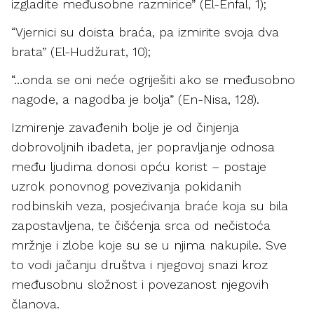
izgladite međusobne razmirice” (El-Enfal, 1);
“Vjernici su doista braća, pa izmirite svoja dva
brata” (El-Hudžurat, 10);
“…onda se oni neće ogriješiti ako se međusobno
nagode, a nagodba je bolja” (En-Nisa, 128).
Izmirenje zavađenih bolje je od činjenja
dobrovoljnih ibadeta, jer popravljanje odnosa
među ljudima donosi opću korist – postaje
uzrok ponovnog povezivanja pokidanih
rodbinskih veza, posjećivanja braće koja su bila
zapostavljena, te čišćenja srca od nečistoća
mržnje i zlobe koje su se u njima nakupile. Sve
to vodi jačanju društva i njegovoj snazi kroz
međusobnu složnost i povezanost njegovih
članova.