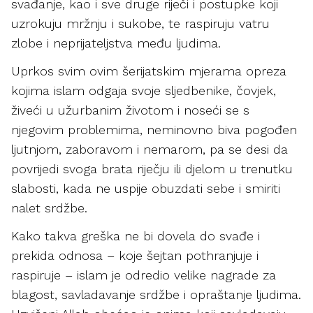
svađanje, kao i sve druge riječi i postupke koji
uzrokuju mržnju i sukobe, te raspiruju vatru
zlobe i neprijateljstva među ljudima.
Uprkos svim ovim šerijatskim mjerama opreza
kojima islam odgaja svoje sljedbenike, čovjek,
živeći u užurbanim životom i noseći se s
njegovim problemima, neminovno biva pogođen
ljutnjom, zaboravom i nemarom, pa se desi da
povrijedi svoga brata riječju ili djelom u trenutku
slabosti, kada ne uspije obuzdati sebe i smiriti
nalet srdžbe.
Kako takva greška ne bi dovela do svađe i
prekida odnosa – koje šejtan pothranjuje i
raspiruje – islam je odredio velike nagrade za
blagost, savladavanje srdžbe i opraštanje ljudima.