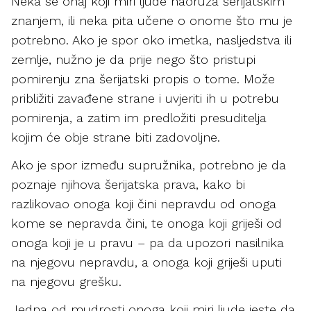
Neka se onaj koji miri ljude naoruža šerijatskim
znanjem, ili neka pita učene o onome što mu je
potrebno. Ako je spor oko imetka, nasljedstva ili
zemlje, nužno je da prije nego što pristupi
pomirenju zna šerijatski propis o tome. Može
približiti zavađene strane i uvjeriti ih u potrebu
pomirenja, a zatim im predložiti presuditelja
kojim će obje strane biti zadovoljne.
Ako je spor između supružnika, potrebno je da
poznaje njihova šerijatska prava, kako bi
razlikovao onoga koji čini nepravdu od onoga
kome se nepravda čini, te onoga koji griješi od
onoga koji je u pravu – pa da upozori nasilnika
na njegovu nepravdu, a onoga koji griješi uputi
na njegovu grešku.
Jedna od mudrosti onoga koji miri ljude jeste da