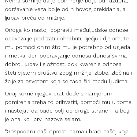
Nema sumnje da je pomirenje bolje od razdora,
održavanje veza bolje od njihovog prekidanja, a
ljubav preča od mržnje.
Onoga ko nastoji popraviti međuljudske odnose
obaveza je podržati i ohrabriti, riječju i djelom, te
mu pomoći onim što mu je potrebno od ugleda
i imetka. Jer, popravljanje odnosa donosi svima
dobro, ljubav i složnost, dok kvarenje odnosa
šteti cijelom društvu zbog mržnje, zlobe, zločina i
želje za osvetom koja se tada širi među ljudima.
Onaj kome njegov brat dođe s namjerom
pomirenja treba to prihvatiti, pomoći mu u tome
i nastojati da bude bolji od druge strane – a bolji
je onaj koji prvi nazove selam.
“Gospodaru naš, oprosti nama i braći našoj koja