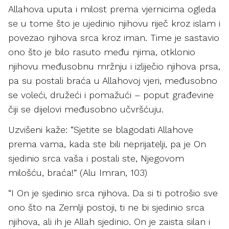
Allahova uputa i milost prema vjernicima ogleda
se u tome što je ujedinio njihovu riječ kroz islam i
povezao njihova srca kroz iman. Time je sastavio
ono što je bilo rasuto među njima, otklonio
njihovu međusobnu mržnju i izliječio njihova prsa,
pa su postali braća u Allahovoj vjeri, međusobno
se voleći, družeći i pomažući – poput građevine
čiji se dijelovi međusobno učvršćuju.
Uzvišeni kaže: “Sjetite se blagodati Allahove
prema vama, kada ste bili neprijatelji, pa je On
sjedinio srca vaša i postali ste, Njegovom
milošću, braća!” (Alu Imran, 103)
“I On je sjedinio srca njihova. Da si ti potrošio sve
ono što na Zemlji postoji, ti ne bi sjedinio srca
njihova, ali ih je Allah sjedinio. On je zaista silan i