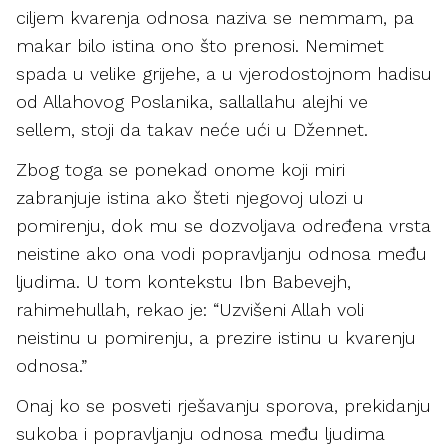
ciljem kvarenja odnosa naziva se nemmam, pa
makar bilo istina ono što prenosi. Nemimet
spada u velike grijehe, a u vjerodostojnom hadisu
od Allahovog Poslanika, sallallahu alejhi ve
sellem, stoji da takav neće ući u Džennet.
Zbog toga se ponekad onome koji miri
zabranjuje istina ako šteti njegovoj ulozi u
pomirenju, dok mu se dozvoljava određena vrsta
neistine ako ona vodi popravljanju odnosa među
ljudima. U tom kontekstu Ibn Babevejh,
rahimehullah, rekao je: “Uzvišeni Allah voli
neistinu u pomirenju, a prezire istinu u kvarenju
odnosa.”
Onaj ko se posveti rješavanju sporova, prekidanju
sukoba i popravljanju odnosa među ljudima