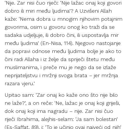
‘Nije. Zar nisi čuo riječi: ‘Nije lažac onaj koji govori
dobro ili miri među ljudima’? A Uzvišeni Allah
kaže: ‘Nema dobra u mnogim njihovim potajnim
govorima, osim u govoru onog ko traži da se
sadaka udjeljuje, ili dobro čini, ili uspostavlja mir
među ljudima’ (En-Nisa, 114). Njegovo nastojanje
da popravi odnose među ljudima bolje je ako to
čini radi Allaha i iz želje da spriječi štetu među
muslimanima, i preče mu je nego da se izlaže
neprijateljstvu i mržnji svoga brata – jer mržnja
razara vjeru.’
Upitao sam: ‘Zar onaj ko kaže ono što nije bilo
ne laže?’, a on reče: ‘Ne, lažac je onaj koji griješi,
dok onaj koji ima nagradu – nije. Zar nisi čuo
riječi Ibrahima, alejhis-selam: ‘Ja sam bolestan’
(Es-Saffat, 89), i: ‘To je učinio ovaj najveći od njih’