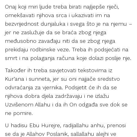
Onaj koji miri ljude treba birati najljepše riječi,
omekšavati njihova srca i ukazivati im na
bezvrijednost dunjaluka i svega što je na njemu –
jer ne zaslužuje da se braća zbog njega
međusobno zavađaju niti da se zbog njega
prekidaju rodbinske veze. Treba ih podsjećati na
smrt i na polaganja računa koje dolazi poslije nje.
Također ih treba savjetovati tekstovima iz
Kur’ana i sunneta, jer su oni najjače sredstvo
odvraćanja za vjernika. Podsjetit će ih da se
njihova dobra djela zadržavaju i ne izlažu
Uzvišenom Allahu i da ih On odgađa sve dok se
ne pomire.
U hadisu Ebu Hurejre, radijallahu anhu, prenosi
se da je Allahov Poslanik, sallallahu alejhi ve