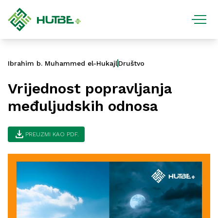
Ibrahim b. Muhammed el-Hukajl
Društvo
Vrijednost popravljanja
međuljudskih odnosa
download
PREUZMI KAO PDF.