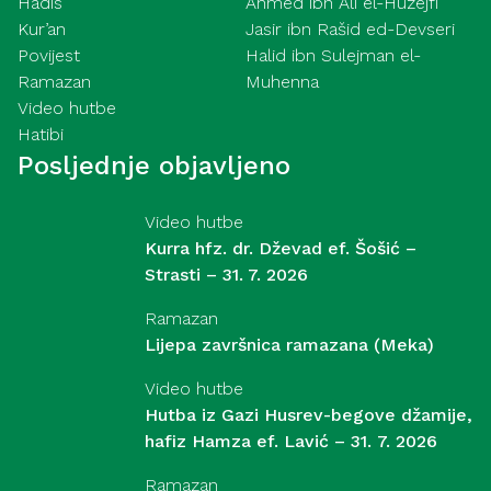
Hadis
Ahmed ibn Ali el-Huzejfi
Kur’an
Jasir ibn Rašid ed-Devseri
Povijest
Halid ibn Sulejman el-
Ramazan
Muhenna
Video hutbe
Hatibi
Posljednje objavljeno
Video hutbe
Kurra hfz. dr. Dževad ef. Šošić –
Strasti – 31. 7. 2026
Ramazan
Lijepa završnica ramazana (Meka)
Video hutbe
Hutba iz Gazi Husrev-begove džamije,
hafiz Hamza ef. Lavić – 31. 7. 2026
Ramazan