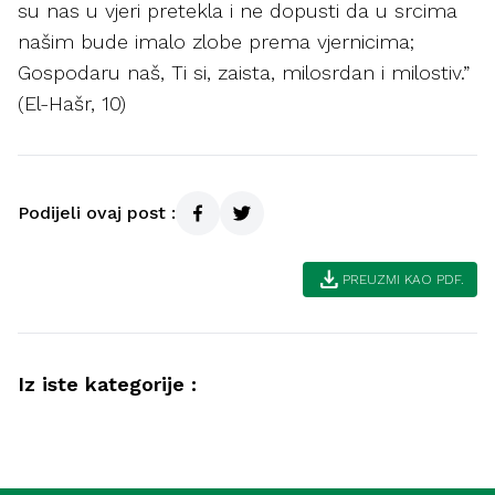
su nas u vjeri pretekla i ne dopusti da u srcima
našim bude imalo zlobe prema vjernicima;
Gospodaru naš, Ti si, zaista, milosrdan i milostiv.”
(El-Hašr, 10)
Podijeli ovaj post :
download
PREUZMI KAO PDF.
Iz iste kategorije :
Društvo
Radno mjesto – ibadet, emanet i
Društvo