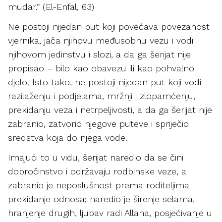
mudar.” (El-Enfal, 63)
Ne postoji nijedan put koji povećava povezanost
vjernika, jača njihovu međusobnu vezu i vodi
njihovom jedinstvu i slozi, a da ga šerijat nije
propisao – bilo kao obavezu ili kao pohvalno
djelo. Isto tako, ne postoji nijedan put koji vodi
razilaženju i podjelama, mržnji i zlopamćenju,
prekidanju veza i netrpeljivosti, a da ga šerijat nije
zabranio, zatvorio njegove puteve i spriječio
sredstva koja do njega vode.
Imajući to u vidu, šerijat naredio da se čini
dobročinstvo i održavaju rodbinske veze, a
zabranio je neposlušnost prema roditeljima i
prekidanje odnosa; naredio je širenje selama,
hranjenje drugih, ljubav radi Allaha, posjećivanje u