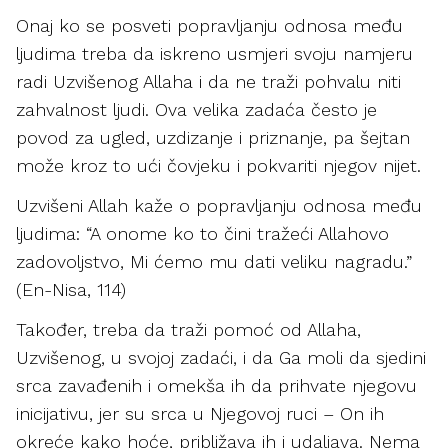
Onaj ko se posveti popravljanju odnosa među
ljudima treba da iskreno usmjeri svoju namjeru
radi Uzvišenog Allaha i da ne traži pohvalu niti
zahvalnost ljudi. Ova velika zadaća često je
povod za ugled, uzdizanje i priznanje, pa šejtan
može kroz to ući čovjeku i pokvariti njegov nijet.
Uzvišeni Allah kaže o popravljanju odnosa među
ljudima: “A onome ko to čini tražeći Allahovo
zadovoljstvo, Mi ćemo mu dati veliku nagradu.”
(En-Nisa, 114)
Također, treba da traži pomoć od Allaha,
Uzvišenog, u svojoj zadaći, i da Ga moli da sjedini
srca zavađenih i omekša ih da prihvate njegovu
inicijativu, jer su srca u Njegovoj ruci – On ih
okreće kako hoće, približava ih i udaljava. Nema