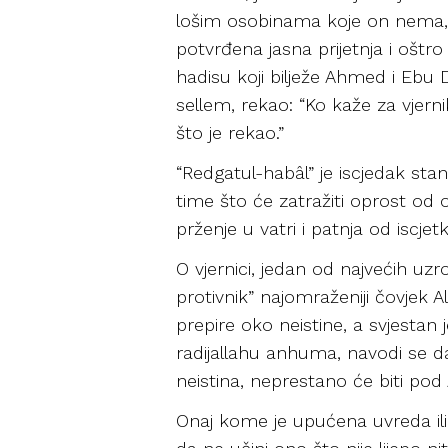
lošim osobinama koje on nema, go
potvrđena jasna prijetnja i oštro
hadisu koji bilježe Ahmed i Ebu 
sellem, rekao: “Ko kaže za vjerni
što je rekao.”
“Redgatul-habâl” je iscjedak st
time što će zatražiti oprost od 
prženje u vatri i patnja od iscje
O vjernici, jedan od najvećih uzr
protivnik” najomraženiji čovjek 
prepire oko neistine, a svjestan
radijallahu anhuma, navodi se da 
neistina, neprestano će biti po
Onaj kome je upućena uvreda ili 