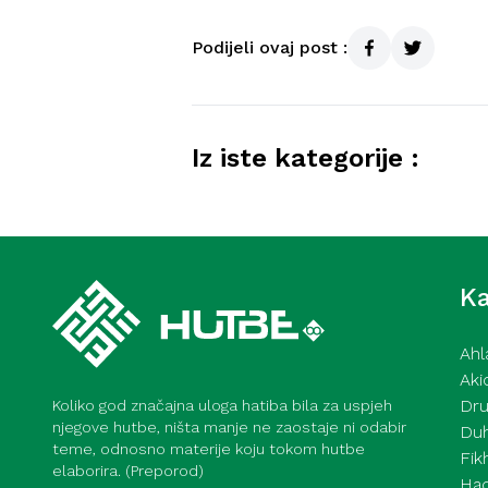
Podijeli ovaj post :
Iz iste kategorije :
Iskoristi ramazan u dobru i
Ka
Ahl
Aki
Dru
Koliko god značajna uloga hatiba bila za uspjeh
njegove hutbe, ništa manje ne zaostaje ni odabir
Du
teme, odnosno materije koju tokom hutbe
Fik
elaborira. (Preporod)
Had