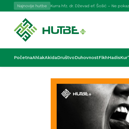
2026
Najnovije hutbe
Kurra hfz. dr. Dževad ef. Šošić – Ne pok
Početna
Ahlak
Akida
Društvo
Duhovnost
Fikh
Hadis
Kur