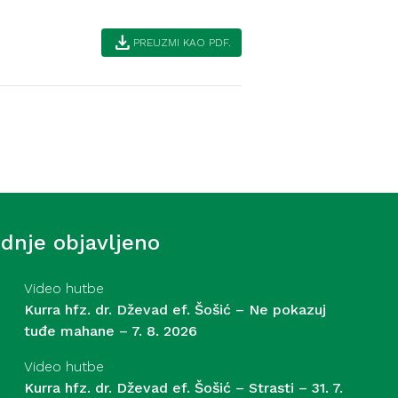
download
PREUZMI KAO PDF.
Ahlak
azatelji i načini liječenja
ednje objavljeno
Video hutbe
Kurra hfz. dr. Dževad ef. Šošić – Ne pokazuj
tuđe mahane – 7. 8. 2026
Video hutbe
Kurra hfz. dr. Dževad ef. Šošić – Strasti – 31. 7.