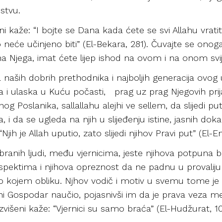
nstvu.
išeni kaže: “I bojte se Dana kada ćete se svi Allahu vr
vo neće učinjeno biti” (El-Bekara, 281). Čuvajte se ono
na Njega, imat ćete lijep ishod na ovom i na onom svij
naših dobrih prethodnika i najboljih generacija ovog 
a i ulaska u Kuću počasti, prag uz prag Njegovih prija
g Poslanika, sallallahu alejhi ve sellem, da slijedi pu
a, i da se ugleda na njih u slijeđenju istine, jasnih dok
jih je Allah uputio, zato slijedi njihov Pravi put” (El-E
branih ljudi, među vjernicima, jeste njihova potpuna bri
pektima i njihova opreznost da ne padnu u provaliju 
bilo kojem obliku. Njhov vodič i motiv u svemu tome je
eni Gospodar naučio, pojasnivši im da je prava veza m
višeni kaže: “Vjernici su samo braća” (El-Hudžurat, 10