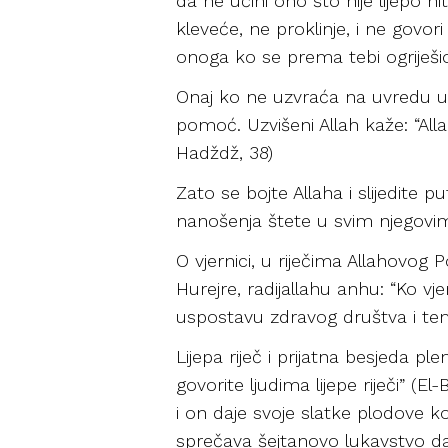
da ne učini ono što nije lijepo nit
kleveće, ne proklinje, i ne govori
onoga ko se prema tebi ogrije
Onaj ko ne uzvraća na uvredu u
pomoć. Uzvišeni Allah kaže: “Allah
Hadždž, 38)
Zato se bojte Allaha i slijedite 
nanošenja štete u svim njegovim
O vjernici, u riječima Allahovog P
Hurejre, radijallahu anhu: “Ko vje
uspostavu zdravog društva i teme
Lijepa riječ i prijatna besjeda p
govorite ljudima lijepe riječi” (E
i on daje svoje slatke plodove kod
sprečava šejtanovo lukavstvo d