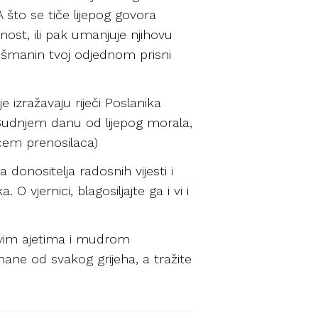
 A što se tiče lijepog govora
onost, ili pak umanjuje njihovu
 dušmanin tvoj odjednom prisni
je izražavaju riječi Poslanika
a Sudnjem danu od lijepog morala,
ncem prenosilaca)
 donositelja radosnih vijesti i
 O vjernici, blagosiljajte ga i vi i
ovim ajetima i mudrom
ne od svakog grijeha, a tražite