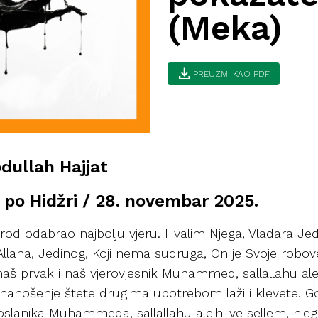
(Meka)
download
PREUZMI KAO PDF.
dullah Hajjat
 po Hidžri / 28. novembar 2025.
 narod odabrao najbolju vjeru. Hvalim Njega, Vladara Je
laha, Jedinog, Koji nema sudruga, On je Svoje robo
naš prvak i naš vjerovjesnik Muhammed, sallallahu alej
o nanošenje štete drugima upotrebom laži i klevete. G
poslanika Muhammeda, sallallahu alejhi ve sellem, nje