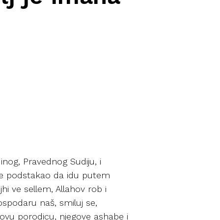
dinog, Pravednog Sudiju, i
ve podstakao da idu putem
hi ve sellem, Allahov rob i
ospodaru naš, smiluj se,
govu porodicu, njegove ashabe i