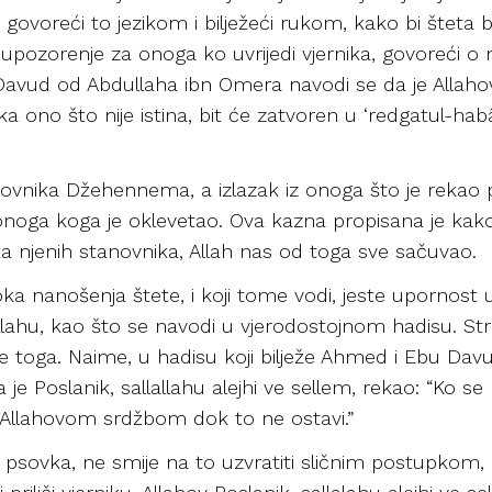
voreći to jezikom i bilježeći rukom, kako bi šteta bil
 upozorenje za onoga ko uvrijedi vjernika, govoreći o 
Davud od Abdullaha ibn Omera navodi se da je Allahov P
ka ono što nije istina, bit će zatvoren u ‘redgatul-habâ
anovnika Džehennema, a izlazak iz onoga što je rekao 
onoga koga je oklevetao. Ova kazna propisana je kako b
tka njenih stanovnika, Allah nas od toga sve sačuvao.
oka nanošenja štete, i koji tome vodi, jeste upornost u
Allahu, kao što se navodi u vjerodostojnom hadisu. S
 je toga. Naime, u hadisu koji bilježe Ahmed i Ebu Da
je Poslanik, sallallahu alejhi ve sellem, rekao: “Ko se
d Allahovom srdžbom dok to ne ostavi.”
psovka, ne smije na to uzvratiti sličnim postupkom, iz