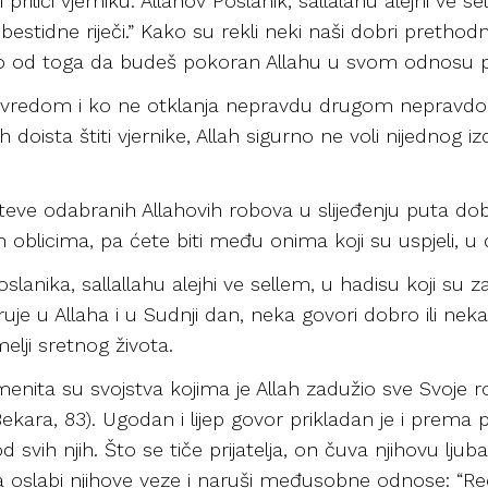
i priliči vjerniku. Allahov Poslanik, sallalahu alejhi ve s
 bestidne riječi.” Kako su rekli neki naši dobri prethodn
šio od toga da budeš pokoran Allahu u svom odnosu 
vredom i ko ne otklanja nepravdu drugom nepravdom,
 doista štiti vjernike, Allah sigurno ne voli nijednog iz
puteve odabranih Allahovih robova u slijeđenju puta dob
 oblicima, pa ćete biti među onima koji su uspjeli, 
oslanika, sallallahu alejhi ve sellem, u hadisu koji su z
ruje u Allaha i u Sudnji dan, neka govori dobro ili neka 
lji sretnog života.
lemenita su svojstva kojima je Allah zadužio sve Svoje r
l-Bekara, 83). Ugodan i lijep govor prikladan je i prema p
 svih njih. Što se tiče prijatelja, on čuva njihovu ljuba
a oslabi njihove veze i naruši međusobne odnose: “R