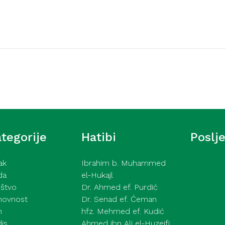
Ahlak
 dobročinstvu (Meka)
Samozadivljenost – pok
(Meka)
tegorije
Hatibi
Poslj
ak
Ibrahim b. Muhammed
da
el-Hukajl
štvo
Dr. Ahmed ef. Purdić
hovnost
Dr. Senad ef. Ćeman
h
hfz. Mehmed ef. Kudić
is
Ahmed ibn Ali el-Huzejfi