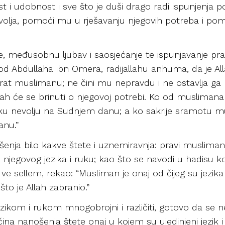
st i udobnost i sve što je duši drago radi ispunjenja
 nevolja, pomoći mu u rješavanju njegovih potreba i
e, međusobnu ljubav i saosjećanje te ispunjavanje pr
m od Abdullaha ibn Omera, radijallahu anhuma, da je Alla
brat muslimanu; ne čini mu nepravdu i ne ostavlja ga
lah će se brinuti o njegovoj potrebi. Ko od muslimana 
eku nevolju na Sudnjem danu; a ko sakrije sramotu mus
nu.”
šenja bilo kakve štete i uznemiravnja: pravi musliman 
 njegovog jezika i ruku; kao što se navodi u hadisu koji
i ve sellem, rekao: “Musliman je onaj od čijeg su jezika
što je Allah zabranio.”
zikom i rukom mnogobrojni i različiti, gotovo da se n
čina nanošenja štete onaj u kojem su ujedinjeni jezik i