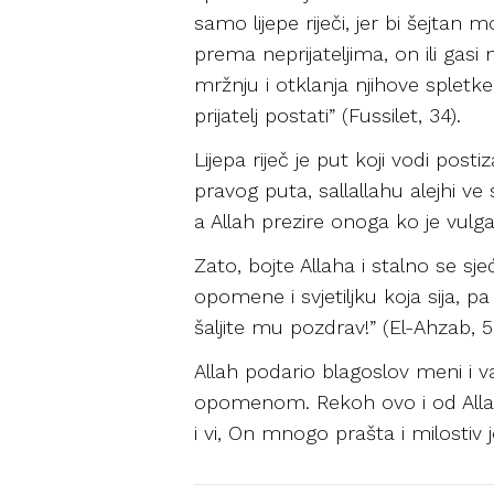
samo lijepe riječi, jer bi šejtan 
prema neprijateljima, on ili gasi 
mržnju i otklanja njihove spletke
prijatelj postati” (Fussilet, 34).
Lijepa riječ je put koji vodi post
pravog puta, sallallahu alejhi v
a Allah prezire onoga ko je vulg
Zato, bojte Allaha i stalno se sje
opomene i svjetiljku koja sija, pa j
šaljite mu pozdrav!” (El-Ahzab, 5
Allah podario blagoslov meni i
opomenom. Rekoh ovo i od Allaha
i vi, On mnogo prašta i milostiv j