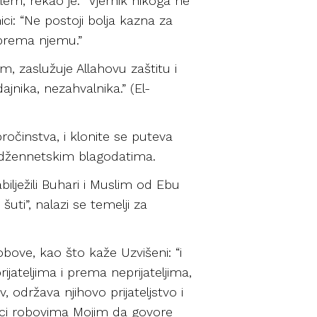
ellem, rekao je: “Vjernik nikoga ne
ici: “Ne postoji bolja kazna za
prema njemu.”
 zaslužuje Allahovu zaštitu i
dajnika, nezahvalnika.” (El-
ročinstva, i klonite se puteva
u džennetskim blagodatima.
abilježili Buhari i Muslim od Ebu
šuti”, nalazi se temelji za
obove, kao što kaže Uzvišeni: “i
rijateljima i prema neprijateljima,
v, održava njihovo prijateljstvo i
eci robovima Mojim da govore