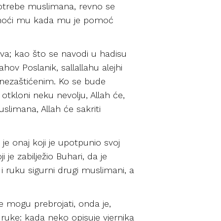
 potrebe muslimana, revno se
 pomoći mu kada mu je pomoć
ava; kao što se navodi u hadisu
hov Poslanik, sallallahu alejhi
 nezaštićenim. Ko se bude
otkloni neku nevolju, Allah će,
limana, Allah će sakriti
je onaj koji je upotpunio svoj
 je zabilježio Buhari, da je
 i ruku sigurni drugi muslimani, a
e mogu prebrojati, onda je,
 ruke: kada neko opisuje vjernika