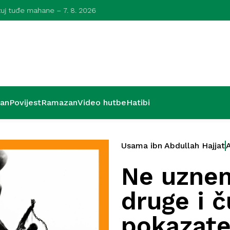
azuj tuđe mahane – 7. 8. 2026
Kurra hfz. dr.
’an
Povijest
Ramazan
Video hutbe
Hatibi
Usama ibn Abdullah Hajjat
Ne uznem
druge i č
pokazate