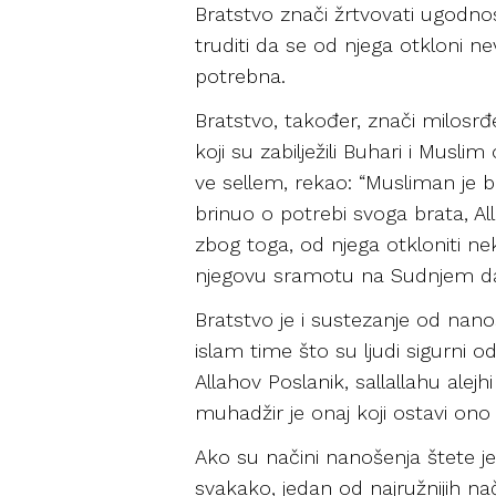
Bratstvo znači žrtvovati ugodno
truditi da se od njega otkloni
potrebna.
Bratstvo, također, znači milosrđ
koji su zabilježili Buhari i Musli
ve sellem, rekao: “Musliman je 
brinuo o potrebi svoga brata, Al
zbog toga, od njega otkloniti n
njegovu sramotu na Sudnjem da
Bratstvo je i sustezanje od nano
islam time što su ljudi sigurni od
Allahov Poslanik, sallallahu alejh
muhadžir je onaj koji ostavi ono 
Ako su načini nanošenja štete je
svakako, jedan od najružnijih na