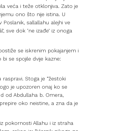
a veća i teže otklonjiva. Zato je
njemu ono što nije istina. U
oslanik, sallallahu alejhi ve
l’, sve dok ‘ne izađe’ iz onoga
postiže se iskrenim pokajanjem i
i se spojile dvije kazne:
 raspravi. Stoga je “žestoki
trogo je upozoren onaj ko se
vud od Abdullaha b. Omera,
 prepire oko neistine, a zna da je
 pokornosti Allahu i iz straha