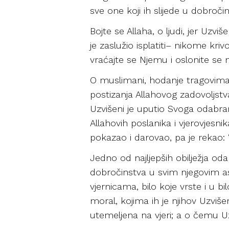
sve one koji ih slijede u dobroči
Bojte se Allaha, o ljudi, jer Uzv
je zaslužio isplatiti– nikome kri
vraćajte se Njemu i oslonite se 
O muslimani, hodanje tragovima 
postizanja Allahovog zadovoljstv
Uzvišeni je uputio Svoga odabrano
Allahovih poslanika i vjerovjesnik
pokazao i darovao, pa je rekao: “N
Jedno od najljepših obilježja oda
dobročinstva u svim njegovim as
vjernicama, bilo koje vrste i u 
moral, kojima ih je njihov Uzviš
utemeljena na vjeri; a o čemu Uz