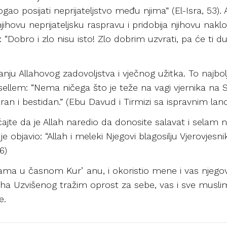
mogao posijati neprijateljstvo među njima” (El-Isra, 53).
njihovu neprijateljsku raspravu i pridobija njihovu nakl
: “Dobro i zlo nisu isto! Zlo dobrim uzvrati, pa će ti
izanju Allahovog zadovoljstva i vječnog užitka. To najbol
e sellem: “Nema ničega što je teže na vagi vjernika n
aran i bestidan.” (Ebu Davud i Tirmizi sa ispravnim la
ćajte da je Allah naredio da donosite salavat i selam na
e objavio: “Allah i meleki Njegovi blagosilju Vjerovjesnika.
6)
 vama u časnom Kurʼanu, i okoristio mene i vas njeg
 Uzvišenog tražim oprost za sebe, vas i sve muslima
e.