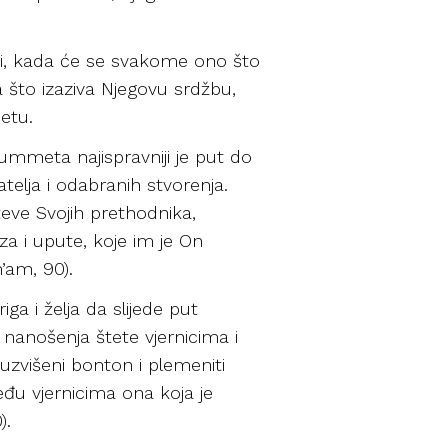
atiti, kada će se svakome ono što
ga što izaziva Njegovu srdžbu,
etu.
ummeta najispravniji je put do
telja i odabranih stvorenja.
teve Svojih prethodnika,
aza i upute, koje im je On
n’am, 90).
ga i želja da slijede put
nanošenja štete vjernicima i
 uzvišeni bonton i plemeniti
eđu vjernicima ona koja je
).