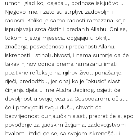
umor i glad koji osjećaju, podnose isključivo u
Njegovo ime, i zato su strpljivi, zadovoljni i
radosni. Koliko je samo radosti ramazana koje
ispunjavaju srca čistih i predanih Allahu! Oni se,
tokom cijelog mjeseca, odgajaju u okrilju
značenja posvećenosti i predanosti Allahu,
iskrenosti i istinoljubivosti, i nema sumnje da će
takav njihov odnos prema ramazanu imati
pozitivne refleksije na njihov život, ponašanje,
riječi, predodžbu, jer onaj ko je “okusio” slast
činjenja djela u ime Allaha Jedinog, osjetit će
dovoljnost u svojoj vezi sa Gospodarom, očistit
će i prosvijetliti svoju dušu, shvatit će
bezvrijednost dunjalučkih slasti, prezret će slijepo
povođenje za ljudskim željama, zadovoljstvom i
hvalom i izdići će se, sa svojom iskrenošću i