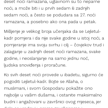
deset noći ramazana, uglavnom su to neparne
noći, a može biti i u prvih sedam ili zadnjih
sedam noći, a često se podudara sa 27. noći
ramazana, a posebno ako ona pada u petak.
Mišljenje je velikog broja učenjaka da se Lejletul-
kadr pomjera i da nije svake godine u istoj noći, a
pomjeranje ima svoju svrhu i cilj – čovjekov trud i
zalaganje u zadnjih deset noći ramazana, svake
godine, i neoslanjanje na samo jednu noć,
ljudska snoviđenja i proračune.
Ko svih deset noći provede u ibadetu, sigurno će
pogoditi Lejletul-kadr. Bojte se Allaha, o
muslimani, i svom Gospodaru pokažite ono
najbolje u vašim dušama, i ostanite maksimalno
budni i angažovani u završnici ovog mjeseca, jer