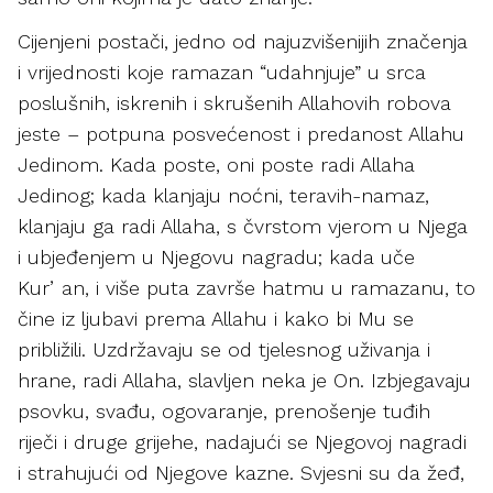
Cijenjeni postači, jedno od najuzvišenijih značenja
i vrijednosti koje ramazan “udahnjuje” u srca
poslušnih, iskrenih i skrušenih Allahovih robova
jeste – potpuna posvećenost i predanost Allahu
Jedinom. Kada poste, oni poste radi Allaha
Jedinog; kada klanjaju noćni, teravih-namaz,
klanjaju ga radi Allaha, s čvrstom vjerom u Njega
i ubjeđenjem u Njegovu nagradu; kada uče
Kurʼan, i više puta završe hatmu u ramazanu, to
čine iz ljubavi prema Allahu i kako bi Mu se
približili. Uzdržavaju se od tjelesnog uživanja i
hrane, radi Allaha, slavljen neka je On. Izbjegavaju
psovku, svađu, ogovaranje, prenošenje tuđih
riječi i druge grijehe, nadajući se Njegovoj nagradi
i strahujući od Njegove kazne. Svjesni su da žeđ,