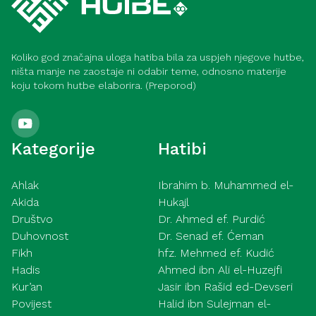
Koliko god značajna uloga hatiba bila za uspjeh njegove hutbe,
ništa manje ne zaostaje ni odabir teme, odnosno materije
koju tokom hutbe elaborira. (Preporod)
Kategorije
Hatibi
Ahlak
Ibrahim b. Muhammed el-
Akida
Hukajl
Društvo
Dr. Ahmed ef. Purdić
Duhovnost
Dr. Senad ef. Ćeman
Fikh
hfz. Mehmed ef. Kudić
Hadis
Ahmed ibn Ali el-Huzejfi
Kur’an
Jasir ibn Rašid ed-Devseri
Povijest
Halid ibn Sulejman el-