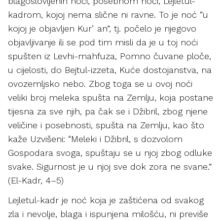
blagoslovljenih noći, posebnom noći, Lejletul-
kadrom, kojoj nema slične ni ravne. To je noć “u
kojoj je objavljen Kurʼan”, tj. počelo je njegovo
objavljivanje ili se pod tim misli da je u toj noći
spušten iz Levhi-mahfuza, Pomno čuvane ploče,
u cijelosti, do Bejtul-izzeta, Kuće dostojanstva, na
ovozemljsko nebo. Zbog toga se u ovoj noći
veliki broj meleka spušta na Zemlju, koja postane
tijesna za sve njih, pa čak se i Džibril, zbog njene
veličine i posebnosti, spušta na Zemlju, kao što
kaže Uzvišeni: “Meleki i Džibril, s dozvolom
Gospodara svoga, spuštaju se u njoj zbog odluke
svake. Sigurnost je u njoj sve dok zora ne svane.”
(El-Kadr, 4–5)
Lejletul-kadr je noć koja je zaštićena od svakog
zla i nevolje, blaga i ispunjena milošću, ni previše