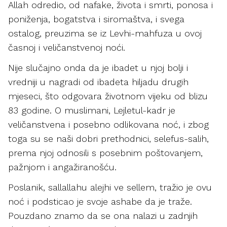
Allah odredio, od nafake, života i smrti, ponosa i
poniženja, bogatstva i siromaštva, i svega
ostalog, preuzima se iz Levhi-mahfuza u ovoj
časnoj i veličanstvenoj noći.
Nije slučajno onda da je ibadet u njoj bolji i
vredniji u nagradi od ibadeta hiljadu drugih
mjeseci, što odgovara životnom vijeku od blizu
83 godine. O muslimani, Lejletul-kadr je
veličanstvena i posebno odlikovana noć, i zbog
toga su se naši dobri prethodnici, selefus-salih,
prema njoj odnosili s posebnim poštovanjem,
pažnjom i angažiranošću.
Poslanik, sallallahu alejhi ve sellem, tražio je ovu
noć i podsticao je svoje ashabe da je traže.
Pouzdano znamo da se ona nalazi u zadnjih