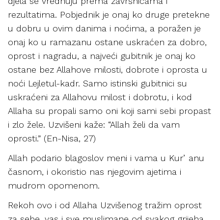
djela se vrednuju prema završnicama i
rezultatima. Pobjednik je onaj ko druge pretekne
u dobru u ovim danima i noćima, a poražen je
onaj ko u ramazanu ostane uskraćen za dobro,
oprost i nagradu, a najveći gubitnik je onaj ko
ostane bez Allahove milosti, dobrote i oprosta u
noći Lejletul-kadr. Samo istinski gubitnici su
uskraćeni za Allahovu milost i dobrotu, i kod
Allaha su propali samo oni koji sami sebi propast
i zlo žele. Uzvišeni kaže: “Allah želi da vam
oprosti.” (En-Nisa, 27)
Allah podario blagoslov meni i vama u Kurʼanu
časnom, i okoristio nas njegovim ajetima i
mudrom opomenom.
Rekoh ovo i od Allaha Uzvišenog tražim oprost
za sebe, vas i sve muslimane od svakog grijeha,