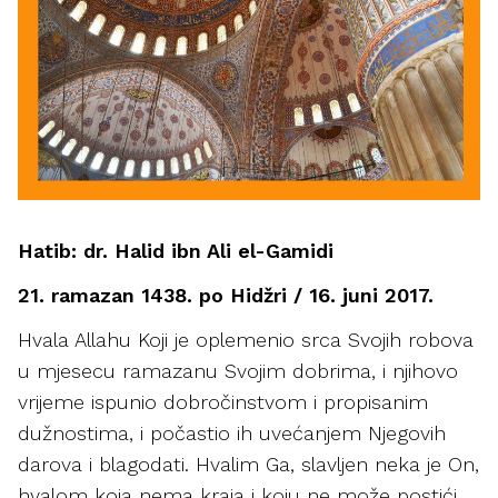
Hatib: dr. Halid ibn Ali el-Gamidi
21. ramazan 1438. po Hidžri / 16. juni 2017.
Hvala Allahu Koji je oplemenio srca Svojih robova
u mjesecu ramazanu Svojim dobrima, i njihovo
vrijeme ispunio dobročinstvom i propisanim
dužnostima, i počastio ih uvećanjem Njegovih
darova i blagodati. Hvalim Ga, slavljen neka je On,
hvalom koja nema kraja i koju ne može postići