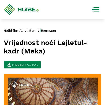
Halid ibn Ali el-Gamidi
Ramazan
Vrijednost noći Lejletul-
kadr (Meka)
download
PREUZMI KAO PDF.