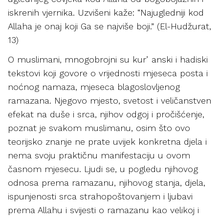
iskrenih vjernika. Uzvišeni kaže: “Najugledniji kod
Allaha je onaj koji Ga se najviše boji.” (El-Hudžurat,
13)
O muslimani, mnogobrojni su kurʼanski i hadiski
tekstovi koji govore o vrijednosti mjeseca posta i
noćnog namaza, mjeseca blagoslovljenog
ramazana. Njegovo mjesto, svetost i veličanstven
efekat na duše i srca, njihov odgoj i pročišćenje,
poznat je svakom muslimanu, osim što ovo
teorijsko znanje ne prate uvijek konkretna djela i
nema svoju praktičnu manifestaciju u ovom
časnom mjesecu. Ljudi se, u pogledu njihovog
odnosa prema ramazanu, njihovog stanja, djela,
ispunjenosti srca strahopoštovanjem i ljubavi
prema Allahu i svijesti o ramazanu kao velikoj i