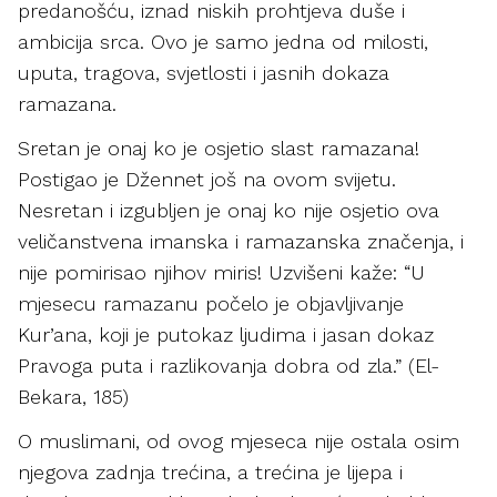
predanošću, iznad niskih prohtjeva duše i
ambicija srca. Ovo je samo jedna od milosti,
uputa, tragova, svjetlosti i jasnih dokaza
ramazana.
Sretan je onaj ko je osjetio slast ramazana!
Postigao je Džennet još na ovom svijetu.
Nesretan i izgubljen je onaj ko nije osjetio ova
veličanstvena imanska i ramazanska značenja, i
nije pomirisao njihov miris! Uzvišeni kaže: “U
mjesecu ramazanu počelo je objavljivanje
Kur’ana, koji je putokaz ljudima i jasan dokaz
Pravoga puta i razlikovanja dobra od zla.” (El-
Bekara, 185)
O muslimani, od ovog mjeseca nije ostala osim
njegova zadnja trećina, a trećina je lijepa i