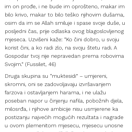
im on prođe, i ne bude im oprošteno, makar im
bilo krivo, makar to bilo teško njihovim dušama,
osim da im se Allah smiluje i spase svoje duše, u
posljedni čas, prije odlaska ovog blagoslovljenog
mjeseca. Uzvišeni kaže: “Ko čini dobro, u svoju
korist čini, a ko radi zlo, na svoju štetu radi. A
Gospodar tvoj nije nepravedan prema robovima
Svojim.” (Fussilet, 46)
Druga skupina su “muktesidi” – umjereni,
skromni, oni se zadovoljavaju izvršavanjem
farzova i ostavljanjem harama, i ne ulažu
poseban napor u činjenju nafila, pobožnih djela,
milosrđa, i njihove ambicije nisu usmjerene ka
postizanju najvećih mogućih rezultata i nagrade
u ovom plemenitom mjesecu, mjesecu unosne