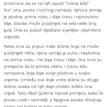
prostrana da se na njih spusti “rosna kiša”
Kurʼana, posta i noćnog namaza; njihova zemlja
je plodna, prima vodu, i daje travu i raznovrsno
bilje, štaviše može po(d)nijeti na sebi veliki broj
ljudi. Ona su poput blještave svjetiljke i plamteće
zvijezde.
Neka srca su poput male doline, koja ne može
po(d)nijeti ništa, njena zemlja je suha i neplodna,
ne prima vodu, i ne daje travu i bilje. Ova srca su
pretijesna da bi primila obilnu i rosnu kišu
ramazana, koja daje svoje plodove u svako
vrijeme. Između ove dvije vrste dolina su druge
doline, svaka od njih daje onoliko koliko ona
vrijedi. Tako Allah ljudima navodi primjere, kako bi
pouku uzeli i razmislili, a Njegove pouke shvaćaju
samo oni kojima je dato znanje.