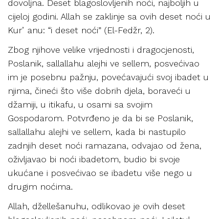
dovoljna. Deset blagoslovljenih noći, najboljih u
cijeloj godini. Allah se zaklinje sa ovih deset noći u
Kurʼanu: “i deset noći” (El-Fedžr, 2).
Zbog njihove velike vrijednosti i dragocjenosti,
Poslanik, sallallahu alejhi ve sellem, posvećivao
im je posebnu pažnju, povećavajući svoj ibadet u
njima, čineći što više dobrih djela, boraveći u
džamiji, u itikafu, u osami sa svojim
Gospodarom. Potvrđeno je da bi se Poslanik,
sallallahu alejhi ve sellem, kada bi nastupilo
zadnjih deset noći ramazana, odvajao od žena,
oživljavao bi noći ibadetom, budio bi svoje
ukućane i posvećivao se ibadetu više nego u
drugim noćima.
Allah, džellešanuhu, odlikovao je ovih deset