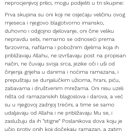
neprocjenjivoj prilici, mogu podijeliti u tri skupine:
Prva skupina su oni koji ne osjećaju veličinu ovog
mjeseca i njegovo blagotvorno imansko,
duhovno i odgojno djelovanje, oni čine veliku
nepravdu sebi, nemarno se odnoseći prema
farzovima, nafilama i pobožnim djelima koja ih
približavaju Allahu, ne izvršavaju post na propisan
način, ne čuvaju svoja srca, jezike oči i uši od
činjenja grijeha u danima i noćima ramazana, i
prepuštaju se dunjalučkim užicima, hrani, piću,
zabavama i društvenim mrežama. Oni nisu uzeli
ništa od ramazanskih blagoslova i darova, a već
su u njegovoj zadnjoj trećini, a time se samo
udaljavaju od Allaha i ne približavaju Mu se, i
zaslužuju da ih “stigne” Poslanikova dova koju je
učio protiv onih koji dočekaju ramazan, a zatim