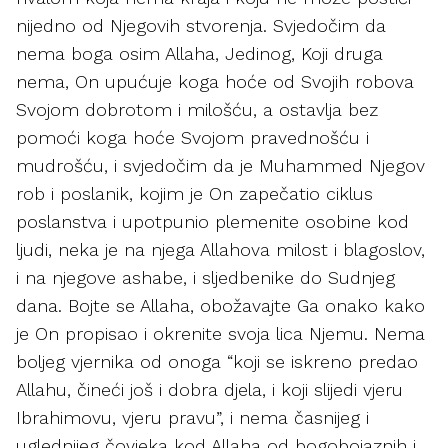
nijedno od Njegovih stvorenja. Svjedočim da
nema boga osim Allaha, Jedinog, Koji druga
nema, On upućuje koga hoće od Svojih robova
Svojom dobrotom i milošću, a ostavlja bez
pomoći koga hoće Svojom pravednošću i
mudrošću, i svjedočim da je Muhammed Njegov
rob i poslanik, kojim je On zapečatio ciklus
poslanstva i upotpunio plemenite osobine kod
ljudi, neka je na njega Allahova milost i blagoslov,
i na njegove ashabe, i sljedbenike do Sudnjeg
dana. Bojte se Allaha, obožavajte Ga onako kako
je On propisao i okrenite svoja lica Njemu. Nema
boljeg vjernika od onoga “koji se iskreno predao
Allahu, čineći još i dobra djela, i koji slijedi vjeru
Ibrahimovu, vjeru pravu”, i nema časnijeg i
uglednijeg čovjeka kod Allaha od bogobojaznih i