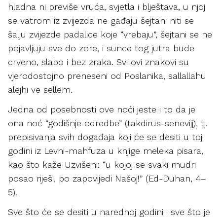
hladna ni previše vruća, svjetla i blještava, u njoj
se vatrom iz zvijezda ne gađaju šejtani niti se
šalju zvijezde padalice koje “vrebaju”, šejtani se ne
pojavljuju sve do zore, i sunce tog jutra bude
crveno, slabo i bez zraka. Svi ovi znakovi su
vjerodostojno preneseni od Poslanika, sallallahu
alejhi ve sellem.
Jedna od posebnosti ove noći jeste i to da je
ona noć “godišnje odredbe” (takdirus-senevijj), tj.
prepisivanja svih događaja koji će se desiti u toj
godini iz Levhi-mahfuza u knjige meleka pisara,
kao što kaže Uzvišeni: “u kojoj se svaki mudri
posao riješi, po zapovijedi Našoj!” (Ed-Duhan, 4–
5).
Sve što će se desiti u narednoj godini i sve što je