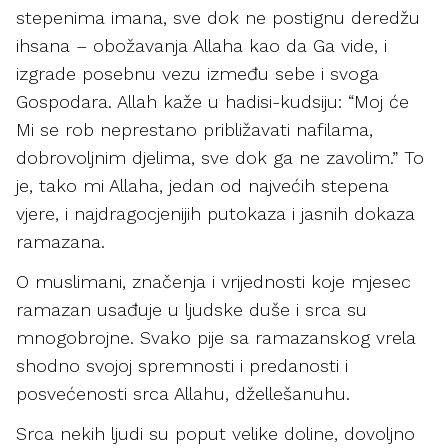
stepenima imana, sve dok ne postignu deredžu
ihsana – obožavanja Allaha kao da Ga vide, i
izgrade posebnu vezu između sebe i svoga
Gospodara. Allah kaže u hadisi-kudsiju: “Moj će
Mi se rob neprestano približavati nafilama,
dobrovoljnim djelima, sve dok ga ne zavolim.” To
je, tako mi Allaha, jedan od najvećih stepena
vjere, i najdragocjenijih putokaza i jasnih dokaza
ramazana.
O muslimani, značenja i vrijednosti koje mjesec
ramazan usađuje u ljudske duše i srca su
mnogobrojne. Svako pije sa ramazanskog vrela
shodno svojoj spremnosti i predanosti i
posvećenosti srca Allahu, džellešanuhu.
Srca nekih ljudi su poput velike doline, dovoljno