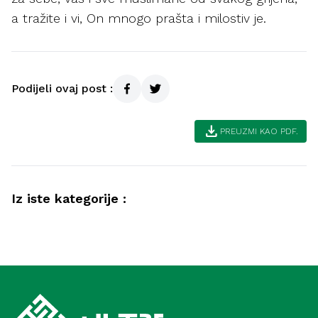
a tražite i vi, On mnogo prašta i milostiv je.
Podijeli ovaj post :
download
PREUZMI KAO PDF.
Iz iste kategorije :
Ramazan
Lijepa završnica ramazana (Meka)
Ramazan
Zadnjih deset noći ramazana – trgovina
uspješnih (Medina)