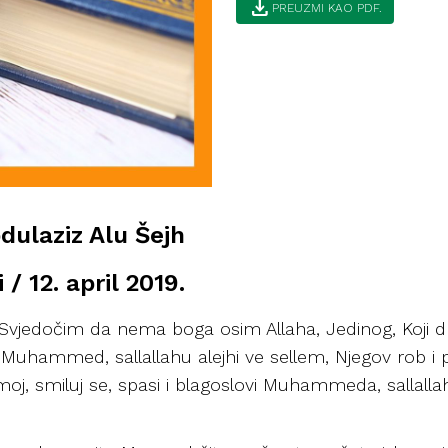
download
PREUZMI KAO PDF.
bdulaziz Alu Šejh
 / 12. april 2019.
h. Svjedočim da nema boga osim Allaha, Jedinog, Koji d
 Muhammed, sallallahu alejhi ve sellem, Njegov rob i 
 moj, smiluj se, spasi i blagoslovi Muhammeda, sallalla