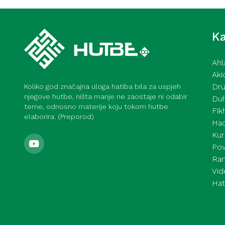
Samozadivljenost – pokazatelj
(Meka)
Ka
Ahl
Aki
Dru
Koliko god značajna uloga hatiba bila za uspjeh
njegove hutbe, ništa manje ne zaostaje ni odabir
Du
teme, odnosno materije koju tokom hutbe
Fik
elaborira. (Preporod)
Had
Kur
Pov
Ra
Vid
Hat