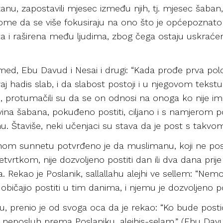
u, zapostavili mjesec između njih, tj. mjesec šaban,
 tome da se više fokusiraju na ono što je općepoznat
ta i raširena među ljudima, zbog čega ostaju uskraćeni
Ahmed, Ebu Davud i Nesai i drugi: “Kada prođe prva pol
j hadis slab, i da slabost postoji i u njegovom tekstu
nim, protumačili su da se on odnosi na onoga ko nije i
ina šabana, pokuđeno postiti, ciljano i s namjerom 
 Štaviše, neki učenjaci su stava da je post s takvo
ojnom sunnetu potvrđeno je da muslimanu, koji ne pos
četvrtkom, nije dozvoljeno postiti dan ili dva dana pri
kao je Poslanik, sallallahu alejhi ve sellem: “Nemojte
bičajio postiti u tim danima, i njemu je dozvoljeno pos
u, prenio je od svoga oca da je rekao: “Ko bude posti
e neposluh prema Poslaniku, alejhis-selam.” (Ebu Dav