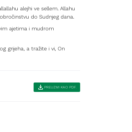
lallahu alejhi ve sellem. Allahu
 dobročinstvu do Sudnjeg dana.
ovim ajetima i mudrom
grijeha, a tražite i vi, On
download
PREUZMI KAO PDF.