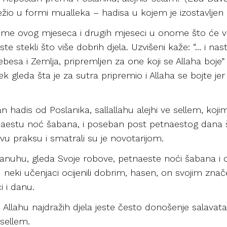
ježio u formi mualleka – hadisa u kojem je izostavljen 
vrijeme ovog mjeseca i drugih mjeseci u onome što će v
te stekli što više dobrih djela. Uzvišeni kaže: “… i na
sa i Zemlja, pripremljen za one koji se Allaha boje” (A
jek gleda šta je za sutra pripremio i Allaha se bojte je
jan hadis od Poslanika, sallallahu alejhi ve sellem, koj
tu noć šabana, i poseban post petnaestog dana šaba
vu praksu i smatrali su je novotarijom.
lešanuhu, gleda Svoje robove, petnaeste noći šabana i
su neki učenjaci ocijenili dobrim, hasen, on svojim zn
i i danu.
h i Allahu najdražih djela jeste često donošenje salava
 sellem.