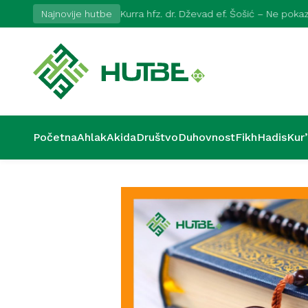
2026
Najnovije hutbe
Kurra hfz. dr. Dževad ef. Šošić – Ne pok
Početna
Ahlak
Akida
Društvo
Duhovnost
Fikh
Hadis
Kur