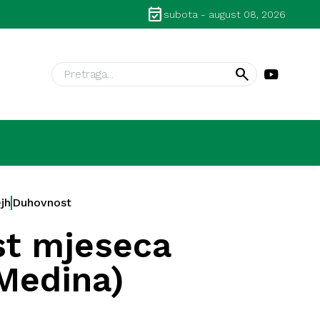
event_available
 Dževad ef. Šošić – Strasti – 31. 7. 2026
subota - august 08, 2026
search
jh
Duhovnost
st mjeseca
Medina)