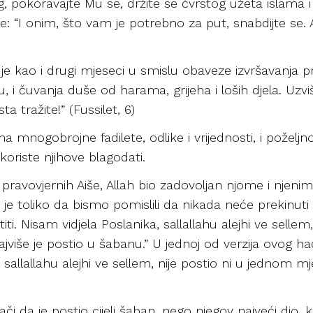
og, pokoravajte Mu se, držite se čvrstog užeta islama 
e: “I onim, što vam je potrebno za put, snabdijte se. 
 je kao i drugi mjeseci u smislu obaveze izvršavanja p
, i čuvanja duše od harama, grijeha i loših djela. Uzv
a tražite!” (Fussilet, 6)
mnogobrojne fadilete, odlike i vrijednosti, i poželjno 
koriste njihove blagodati.
pravovjernih Aiše, Allah bio zadovoljan njome i njenim
o je toliko da bismo pomislili da nikada neće prekinuti 
ti. Nisam vidjela Poslanika, sallallahu alejhi ve sellem
više je postio u šabanu.” U jednoj od verzija ovog had
k, sallallahu alejhi ve sellem, nije postio ni u jednom
ači da je postio cijeli šaban, nego njegov najveći dio, 