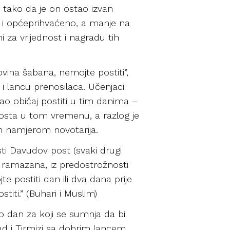
 tako da je on ostao izvan
o i općeprihvaćeno, a manje na
 za vrijednost i nagradu tih
ovina šabana, nemojte postiti”,
 i lancu prenosilaca. Učenjaci
mao običaj postiti u tim danima –
posta u tom vremenu, a razlog je
m namjerom novotarija.
ti Davudov post (svaki drugi
je ramazana, iz predostrožnosti
 postiti dan ili dva dana prije
titi.” (Buhari i Muslim)
o dan za koji se sumnja da bi
ud i Tirmizi sa dobrim lancem