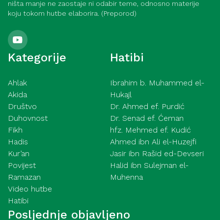
ništa manje ne zaostaje ni odabir teme, odnosno materije
koju tokom hutbe elaborira. (Preporod)
Kategorije
Hatibi
Ahlak
Ibrahim b. Muhammed el-
Akida
Hukajl
Društvo
Dr. Ahmed ef. Purdić
Duhovnost
Dr. Senad ef. Ćeman
Fikh
hfz. Mehmed ef. Kudić
Hadis
Ahmed ibn Ali el-Huzejfi
Kur’an
Jasir ibn Rašid ed-Devseri
Povijest
Halid ibn Sulejman el-
Ramazan
Muhenna
Video hutbe
Hatibi
Posljednje objavljeno