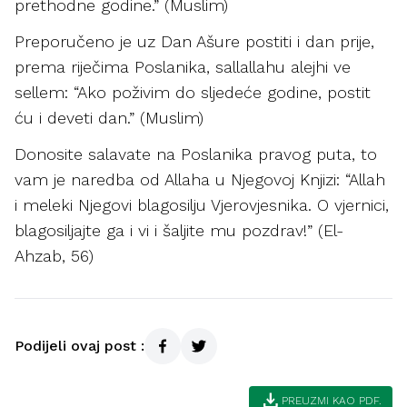
prethodne godine.” (Muslim)
Preporučeno je uz Dan Ašure postiti i dan prije,
prema riječima Poslanika, sallallahu alejhi ve
sellem: “Ako poživim do sljedeće godine, postit
ću i deveti dan.” (Muslim)
Donosite salavate na Poslanika pravog puta, to
vam je naredba od Allaha u Njegovoj Knjizi: “Allah
i meleki Njegovi blagosilju Vjerovjesnika. O vjernici,
blagosiljajte ga i vi i šaljite mu pozdrav!” (El-
Ahzab, 56)
Podijeli ovaj post :
download
PREUZMI KAO PDF.