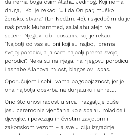
da nema boga osim Allaha, Jedinog, Koji nema
druga, i Koji je rekao: “… i da On par, muško i
žensko, stvara” (En-Nedžm, 45), i svjedočim da je
naš prvak Muhammed, sallallahu alejhi ve
sellem, Njegov rob i poslanik, koji je rekao:
“Najbolji od vas su oni koji su najbolji prema
svojoj porodici, a ja sam najbolji prema svojoj
porodici”. Neka su na njega, na njegovu porodicu
i ashabe Allahova milost, blagoslov i spas.
Oporučujem i sebi i vama bogobojaznost, jer je
ona najbolja opskrba na dunjaluku i ahiretu.
Ono što unosi radost u srca i razgaljuje duše
jesu ceremonije vjenčanja koje spajaju mladiće i
djevojke, i povezuju ih čvrstim zavjetom i
zakonskom vezom – a sve u cilju izgradnje