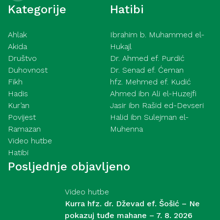
Kategorije
Hatibi
Ahlak
Ibrahim b. Muhammed el-
Akida
Hukajl
Društvo
Dr. Ahmed ef. Purdić
Duhovnost
Dr. Senad ef. Ćeman
Fikh
hfz. Mehmed ef. Kudić
Hadis
Ahmed ibn Ali el-Huzejfi
Kur’an
Jasir ibn Rašid ed-Devseri
Povijest
Halid ibn Sulejman el-
Ramazan
Muhenna
Video hutbe
Hatibi
Posljednje objavljeno
Video hutbe
Kurra hfz. dr. Dževad ef. Šošić – Ne
pokazuj tuđe mahane – 7. 8. 2026