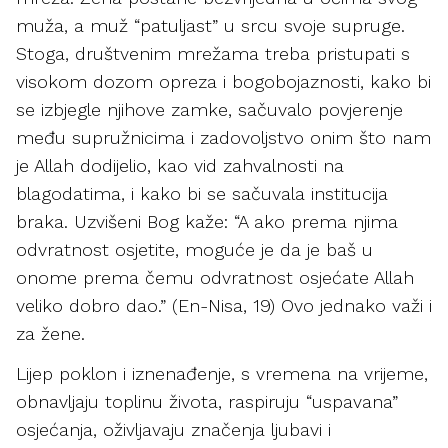
muža, a muž “patuljast” u srcu svoje supruge.
Stoga, društvenim mrežama treba pristupati s
visokom dozom opreza i bogobojaznosti, kako bi
se izbjegle njihove zamke, sačuvalo povjerenje
među supružnicima i zadovoljstvo onim što nam
je Allah dodijelio, kao vid zahvalnosti na
blagodatima, i kako bi se sačuvala institucija
braka. Uzvišeni Bog kaže: “A ako prema njima
odvratnost osjetite, moguće je da je baš u
onome prema čemu odvratnost osjećate Allah
veliko dobro dao.” (En-Nisa, 19) Ovo jednako važi i
za žene.
Lijep poklon i iznenađenje, s vremena na vrijeme,
obnavljaju toplinu života, raspiruju “uspavana”
osjećanja, oživljavaju značenja ljubavi i