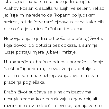
istražujući mahane i sramote jedni drugih.
Allahov Poslanik, sallallahu alejhi ve sellem, rekao
je: “Nije mi naređeno da ‘kopam’ po ljudskim
srcima, niti da ‘otvaram’ njihove nutrine kako bih
otkrio šta je u njima.” (Buhari i Muslim)
Nepovjerenje je jedna od pošasti bračnog života,
koja dovodi do optužbi bez dokaza, a sumnje i
iluzije postaju mjera ljubavi i mržnje.
U unapređenju bračnih odnosa pomaže i učenje
“vještine” ignoriranja, i nezalaženja u detalje u
malim stvarima, te izbjegavanje trivijalnih stvari i
praćenja pogrešaka.
Bračni život suočava se s nekim izazovima i
nesuglasicama koje narušavaju njegov mir, ali
razumni parovi, mladići i djevojke, sjedaju za stol