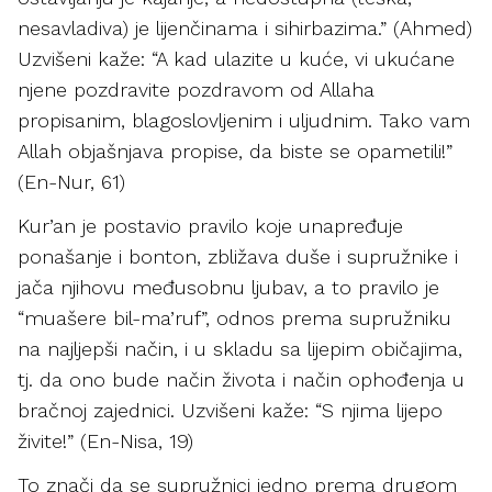
nesavladiva) je lijenčinama i sihirbazima.” (Ahmed)
Uzvišeni kaže: “A kad ulazite u kuće, vi ukućane
njene pozdravite pozdravom od Allaha
propisanim, blagoslovljenim i uljudnim. Tako vam
Allah objašnjava propise, da biste se opametili!”
(En-Nur, 61)
Kur’an je postavio pravilo koje unapređuje
ponašanje i bonton, zbližava duše i supružnike i
jača njihovu međusobnu ljubav, a to pravilo je
“muašere bil-ma’ruf”, odnos prema supružniku
na najljepši način, i u skladu sa lijepim običajima,
tj. da ono bude način života i način ophođenja u
bračnoj zajednici. Uzvišeni kaže: “S njima lijepo
živite!” (En-Nisa, 19)
To znači da se supružnici jedno prema drugom