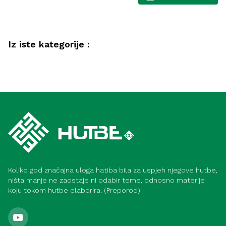
Iz iste kategorije :
Društvo
Radno mjesto – ibadet, emanet i
Društvo
odgovornost (Medina)
Kako postići lijep život (Medina)
Koliko god značajna uloga hatiba bila za uspjeh njegove hutbe,
ništa manje ne zaostaje ni odabir teme, odnosno materije
koju tokom hutbe elaborira. (Preporod)