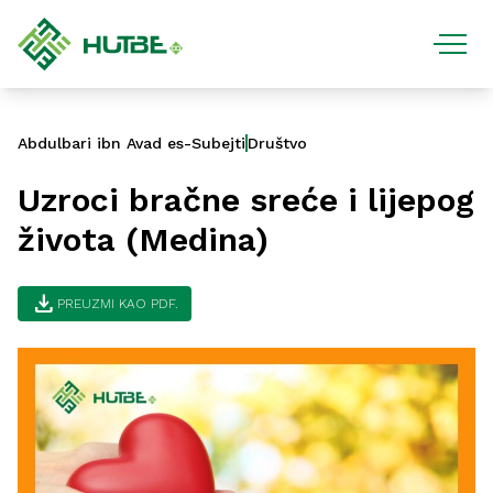
Abdulbari ibn Avad es-Subejti
Društvo
Uzroci bračne sreće i lijepog
života (Medina)
download
PREUZMI KAO PDF.