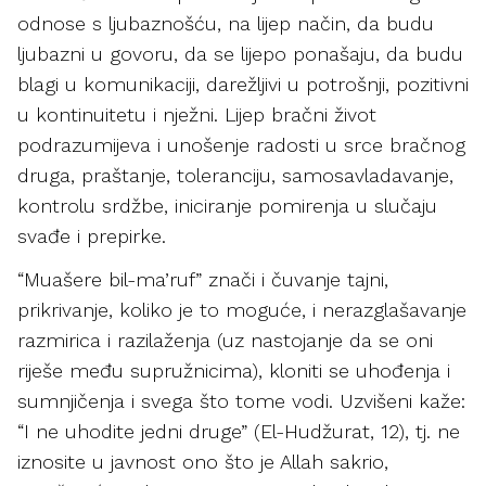
odnose s ljubaznošću, na lijep način, da budu
ljubazni u govoru, da se lijepo ponašaju, da budu
blagi u komunikaciji, darežljivi u potrošnji, pozitivni
u kontinuitetu i nježni. Lijep bračni život
podrazumijeva i unošenje radosti u srce bračnog
druga, praštanje, toleranciju, samosavladavanje,
kontrolu srdžbe, iniciranje pomirenja u slučaju
svađe i prepirke.
“Muašere bil-ma’ruf” znači i čuvanje tajni,
prikrivanje, koliko je to moguće, i nerazglašavanje
razmirica i razilaženja (uz nastojanje da se oni
riješe među supružnicima), kloniti se uhođenja i
sumnjičenja i svega što tome vodi. Uzvišeni kaže:
“I ne uhodite jedni druge” (El-Hudžurat, 12), tj. ne
iznosite u javnost ono što je Allah sakrio,