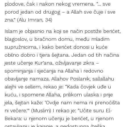
plodove, čak i nakon nekog vremena. “… sve
porod jedan od drugog – a Allah sve čuje i sve
zna.” (Alu Imran, 34)
Islam je objasnio na koji se način postiže berićet,
blagoslov, u bračnom domu, među mladim
supružnicima, i kako berićet donosi u kuće
obilno dobro i tjera šejtana. Jedan od tih načina
jeste učenje Kur’ana, oživljavanje zikra –
spominjanja i sjećanja na Allaha i redovno
obavljanje namaza. Allahov Poslanik, sallallahu
alejhi ve sellem, rekao je: “Kada čovjek uđe u
kuću, i spomene Allaha, prilikom ulaska i prije
jela, šejtan kaže: ‘Ovdje nam nema ni prenoćišta
ni večere.’” (Muslim) I rekao je: “Učite suru El-
Bekara: u njenom učenju je berićet, u njenom
ostavljanju je kajanje, a nedostupna (teška,