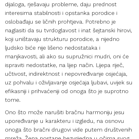
dijaloga, rješavaju probleme, daju prednost
interesima stabilnosti i opstanka porodice i
oslobađaju se ličnih prohtjeva. Potrebno je
naglasiti da su tvrdoglavost i inat šejtanski hirovi,
koji uništavaju strukturu porodice, a nijedno
ljudsko biće nije lišeno nedostataka i
manjkavosti, ali ako su supružnici mudri, oni će
ispraviti nedostatke, na lijep način. Lijepa riječ,
učtivost, indirektnost i nepovređivanje osjećaja,
uz pohvalu i oživljavanje osjećaja ljubavi, uvijek su
efikasniji i prihvaćeniji od onoga što je suprotno
tome.
Ono što može narušiti bračnu harmoniju jesu
upoređivanje u karakteru i izgledu, na osnovu
onoga što bračni drugovi vide putem društvenih
mreža. Žena postane bezvrijedna u očima svog