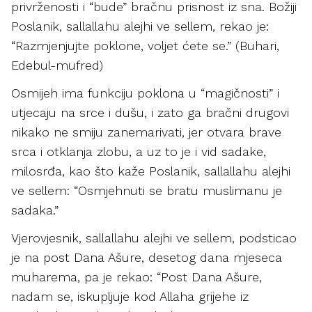
privrženosti i “bude” bračnu prisnost iz sna. Božiji
Poslanik, sallallahu alejhi ve sellem, rekao je:
“Razmjenjujte poklone, voljet ćete se.” (Buhari,
Edebul-mufred)
Osmijeh ima funkciju poklona u “magičnosti” i
utjecaju na srce i dušu, i zato ga bračni drugovi
nikako ne smiju zanemarivati, jer otvara brave
srca i otklanja zlobu, a uz to je i vid sadake,
milosrđa, kao što kaže Poslanik, sallallahu alejhi
ve sellem: “Osmjehnuti se bratu muslimanu je
sadaka.”
Vjerovjesnik, sallallahu alejhi ve sellem, podsticao
je na post Dana Ašure, desetog dana mjeseca
muharema, pa je rekao: “Post Dana Ašure,
nadam se, iskupljuje kod Allaha grijehe iz