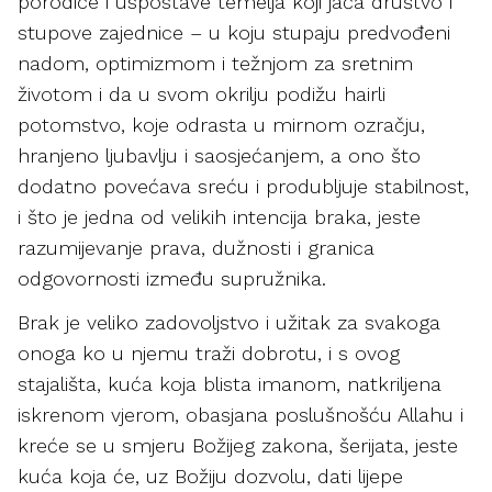
porodice i uspostave temelja koji jača društvo i
stupove zajednice – u koju stupaju predvođeni
nadom, optimizmom i težnjom za sretnim
životom i da u svom okrilju podižu hairli
potomstvo, koje odrasta u mirnom ozračju,
hranjeno ljubavlju i saosjećanjem, a ono što
dodatno povećava sreću i produbljuje stabilnost,
i što je jedna od velikih intencija braka, jeste
razumijevanje prava, dužnosti i granica
odgovornosti između supružnika.
Brak je veliko zadovoljstvo i užitak za svakoga
onoga ko u njemu traži dobrotu, i s ovog
stajališta, kuća koja blista imanom, natkriljena
iskrenom vjerom, obasjana poslušnošću Allahu i
kreće se u smjeru Božijeg zakona, šerijata, jeste
kuća koja će, uz Božiju dozvolu, dati lijepe