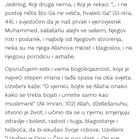
Jedinog, Koji druga nema, i Koji je rekao: “… i ne
postoji ništa što Ga ne veliča, hvaleći Ga” (El-Isra,
44), i svjedočim da je naš prvak i vjerovjesnik
Muhammed, sallallahu alejhi ve sellem, Njegov
rob i poslanik, i najbolji od Njegovih stvorenja,
neka su na njega Allahova milost i blagoslov, i na
njegovu porodicu i ashabe.
Oporučujem sebi i vama bogobojaznost, koja je
najveći stepen imana i lađa spasa na oba svijeta.
Uzvišeni kaže: “O vjernici, bojte se Allaha onako
kako se treba bojati i umirite samo kao
muslimani!” (Ali Imran, 102) Allah, džellešanuhu,
stvorio je život, i učinio da se u njemu smjenjuju
zdravlje i bolest, radost i tuga, blagostanje i
teškoća, da bi iskušao Svoje robove. Uzvišeni:
“Uzvišen je Onaj u Čijoj je ruci vlast – On sve