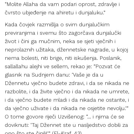
“Molite Allaha da vam podari oprost, zdravlje i
čvrsto ubjeđenje na ahiretu i dunjaluku.”
Kada čovjek razmišlja o svim dunjalučkim
previranjima i svemu što zagorčava dunjalučki
život i čini ga mučnim, neka se sjeti vječnih i
neprolaznih užitaka, džennetske nagrade, u kojoj
nema bolesti, niti brige, niti iskušenja. Poslanik,
sallallahu alejhi ve sellem, rekao je: “Pozvat će
glasnik na Sudnjem danu: ‘Vaše je da u
Džennetu vječno budete zdravi, i da se nikada ne
razbolite, i da živite vječno i da nikada ne umrete,
i da vječno budete mladi i da nikada ne ostarite, i
da vječno uživate i da nikada ne osjetite nevolju.’”
O tome govore riječi Uzvišenog: “… i njima će se
doviknuti: ‘Taj Džennet ste u nasljedstvo dobili za
ono što ste činili!’” (El-A’raf, 43)