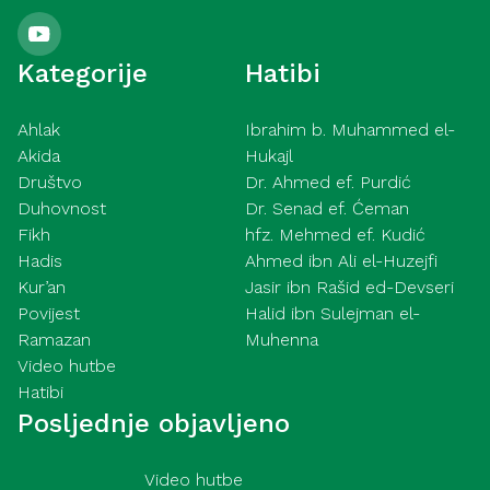
Kategorije
Hatibi
Ahlak
Ibrahim b. Muhammed el-
Akida
Hukajl
Društvo
Dr. Ahmed ef. Purdić
Duhovnost
Dr. Senad ef. Ćeman
Fikh
hfz. Mehmed ef. Kudić
Hadis
Ahmed ibn Ali el-Huzejfi
Kur’an
Jasir ibn Rašid ed-Devseri
Povijest
Halid ibn Sulejman el-
Ramazan
Muhenna
Video hutbe
Hatibi
Posljednje objavljeno
Video hutbe