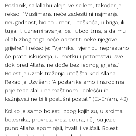
Poslanik, sallallahu alejhi ve sellem, također je
rekao: “Muslimana neće zadesiti ni najmanja
neugodnost, bio to umor, ili teškoća, ili briga, ili
tuga, ili uznemiravanje, pa i ubod trna, a da mu
Allah zbog toga neće oprostiti neke njegove
grijehe.” I rekao je: “Vjernika i vjernicu neprestano
će pratiti iskušenja, u imetku i potomstvu, sve
dok pred Allaha ne dođe bez ijednog grijeha.”
Bolest je uzrok traženja utočišta kod Allaha.
Rekao je Uzvišeni: “A poslanike smo i narodima
prije tebe slali i neimaštinom i bolešću ih
kažnjavali ne bi li poslušni postali.” (El-En’am, 42)
Koliko je samo bolesti, zbog kojih su, u srcima
bolesnika, provrela vrela dobra, i čiji su jezici
puno Allaha spominjali, hvalili i veličali. Bolest