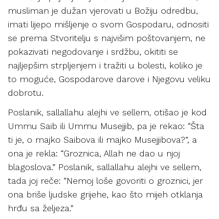
musliman je dužan vjerovati u Božiju odredbu,
imati lijepo mišljenje o svom Gospodaru, odnositi
se prema Stvoritelju s najvišim poštovanjem, ne
pokazivati negodovanje i srdžbu, okititi se
najljepšim strpljenjem i tražiti u bolesti, koliko je
to moguće, Gospodarove darove i Njegovu veliku
dobrotu.
Poslanik, sallallahu alejhi ve sellem, otišao je kod
Ummu Saib ili Ummu Musejjib, pa je rekao: “Šta
ti je, o majko Saibova ili majko Musejjibova?”, a
ona je rekla: “Groznica, Allah ne dao u njoj
blagoslova.” Poslanik, sallallahu alejhi ve sellem,
tada joj reče: “Nemoj loše govoriti o groznici, jer
ona briše ljudske grijehe, kao što mijeh otklanja
hrđu sa željeza.”