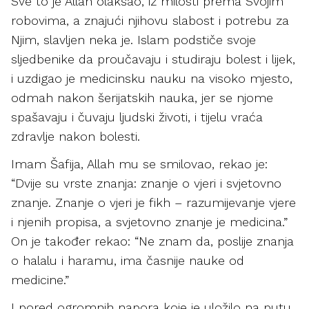
Sve to je Allah olakšao, iz milosti prema Svojim
robovima, a znajući njihovu slabost i potrebu za
Njim, slavljen neka je. Islam podstiče svoje
sljedbenike da proučavaju i studiraju bolest i lijek,
i uzdigao je medicinsku nauku na visoko mjesto,
odmah nakon šerijatskih nauka, jer se njome
spašavaju i čuvaju ljudski životi, i tijelu vraća
zdravlje nakon bolesti.
Imam Šafija, Allah mu se smilovao, rekao je:
“Dvije su vrste znanja: znanje o vjeri i svjetovno
znanje. Znanje o vjeri je fikh – razumijevanje vjere
i njenih propisa, a svjetovno znanje je medicina.”
On je također rekao: “Ne znam da, poslije znanja
o halalu i haramu, ima časnije nauke od
medicine.”
I pored ogromnih napora koje je uložilo na putu