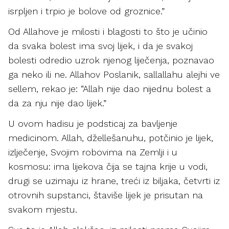
isrpljen i trpio je bolove od groznice.”
Od Allahove je milosti i blagosti to što je učinio
da svaka bolest ima svoj lijek, i da je svakoj
bolesti odredio uzrok njenog liječenja, poznavao
ga neko ili ne. Allahov Poslanik, sallallahu alejhi ve
sellem, rekao je: “Allah nije dao nijednu bolest a
da za nju nije dao lijek.”
U ovom hadisu je podsticaj za bavljenje
medicinom. Allah, džellešanuhu, potčinio je lijek,
izlječenje, Svojim robovima na Zemlji i u
kosmosu: ima lijekova čija se tajna krije u vodi,
drugi se uzimaju iz hrane, treći iz biljaka, četvrti iz
otrovnih supstanci, štaviše lijek je prisutan na
svakom mjestu.