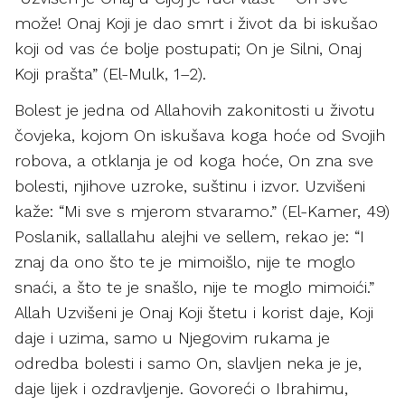
može! Onaj Koji je dao smrt i život da bi iskušao
koji od vas će bolje postupati; On je Silni, Onaj
Koji prašta” (El-Mulk, 1–2).
Bolest je jedna od Allahovih zakonitosti u životu
čovjeka, kojom On iskušava koga hoće od Svojih
robova, a otklanja je od koga hoće, On zna sve
bolesti, njihove uzroke, suštinu i izvor. Uzvišeni
kaže: “Mi sve s mjerom stvaramo.” (El-Kamer, 49)
Poslanik, sallallahu alejhi ve sellem, rekao je: “I
znaj da ono što te je mimoišlo, nije te moglo
snaći, a što te je snašlo, nije te moglo mimoići.”
Allah Uzvišeni je Onaj Koji štetu i korist daje, Koji
daje i uzima, samo u Njegovim rukama je
odredba bolesti i samo On, slavljen neka je je,
daje lijek i ozdravljenje. Govoreći o Ibrahimu,