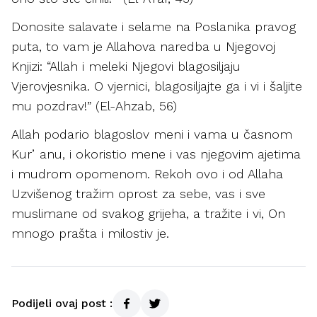
Donosite salavate i selame na Poslanika pravog
puta, to vam je Allahova naredba u Njegovoj
Knjizi: “Allah i meleki Njegovi blagosiljaju
Vjerovjesnika. O vjernici, blagosiljajte ga i vi i šaljite
mu pozdrav!” (El-Ahzab, 56)
Allah podario blagoslov meni i vama u časnom
Kurʼanu, i okoristio mene i vas njegovim ajetima
i mudrom opomenom. Rekoh ovo i od Allaha
Uzvišenog tražim oprost za sebe, vas i sve
muslimane od svakog grijeha, a tražite i vi, On
mnogo prašta i milostiv je.
Podijeli ovaj post :