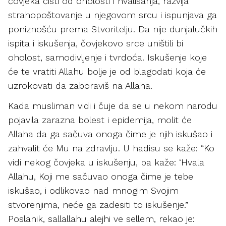
čovjeka čisti od oholosti i hvalisanja, razvija
strahopoštovanje u njegovom srcu i ispunjava ga
poniznošću prema Stvoritelju. Da nije dunjalučkih
ispita i iskušenja, čovjekovo srce uništili bi
oholost, samodivljenje i tvrdoća. Iskušenje koje
će te vratiti Allahu bolje je od blagodati koja će
uzrokovati da zaboraviš na Allaha.
Kada musliman vidi i čuje da se u nekom narodu
pojavila zarazna bolest i epidemija, molit će
Allaha da ga sačuva onoga čime je njih iskušao i
zahvalit će Mu na zdravlju. U hadisu se kaže: “Ko
vidi nekog čovjeka u iskušenju, pa kaže: ‘Hvala
Allahu, Koji me sačuvao onoga čime je tebe
iskušao, i odlikovao nad mnogim Svojim
stvorenjima, neće ga zadesiti to iskušenje.”
Poslanik, sallallahu alejhi ve sellem, rekao je: