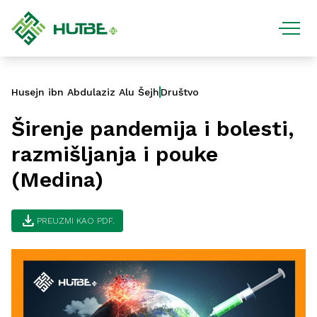
Husejn ibn Abdulaziz Alu Šejh
Društvo
Širenje pandemija i bolesti,
razmišljanja i pouke
(Medina)
download
PREUZMI KAO PDF.