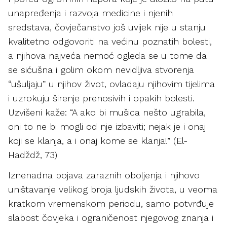
unapređenja i razvoja medicine i njenih
sredstava, čovječanstvo još uvijek nije u stanju
kvalitetno odgovoriti na većinu poznatih bolesti,
a njihova najveća nemoć ogleda se u tome da
se sićušna i golim okom nevidljiva stvorenja
“ušuljaju” u njihov život, ovladaju njihovim tijelima
i uzrokuju širenje prenosivih i opakih bolesti.
Uzvišeni kaže: “A ako bi mušica nešto ugrabila,
oni to ne bi mogli od nje izbaviti; nejak je i onaj
koji se klanja, a i onaj kome se klanja!” (El-
Hadždž, 73)
Iznenadna pojava zaraznih oboljenja i njihovo
uništavanje velikog broja ljudskih života, u veoma
kratkom vremenskom periodu, samo potvrđuje
slabost čovjeka i ograničenost njegovog znanja i