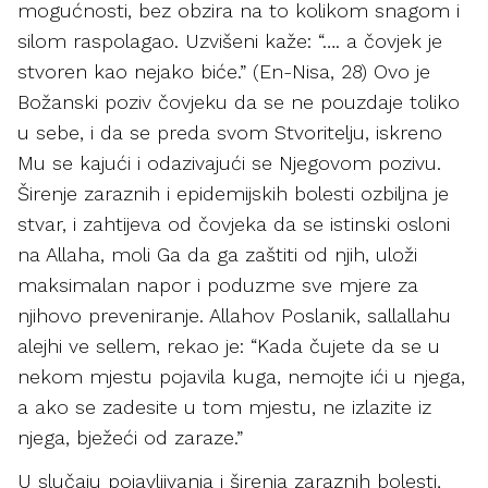
mogućnosti, bez obzira na to kolikom snagom i
silom raspolagao. Uzvišeni kaže: “…. a čovjek je
stvoren kao nejako biće.” (En-Nisa, 28) Ovo je
Božanski poziv čovjeku da se ne pouzdaje toliko
u sebe, i da se preda svom Stvoritelju, iskreno
Mu se kajući i odazivajući se Njegovom pozivu.
Širenje zaraznih i epidemijskih bolesti ozbiljna je
stvar, i zahtijeva od čovjeka da se istinski osloni
na Allaha, moli Ga da ga zaštiti od njih, uloži
maksimalan napor i poduzme sve mjere za
njihovo preveniranje. Allahov Poslanik, sallallahu
alejhi ve sellem, rekao je: “Kada čujete da se u
nekom mjestu pojavila kuga, nemojte ići u njega,
a ako se zadesite u tom mjestu, ne izlazite iz
njega, bježeći od zaraze.”
U slučaju pojavljivanja i širenja zaraznih bolesti,