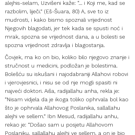
alejhis-selam, Uzvišeni kaže: “… i Koji me, kad se
razbolim, liječi.” (Eš-Šuara, 80) A, sve to iz
mudrosti, i kako bismo spoznali vrijednost
Njegovih blagodati, jer tek kada se spusti noć i
mrak, spozna se vrijednost dana, a u bolesti se
spozna vrijednost zdravlja i blagostanja.
Čovjek, ma ko on bio, koliko bilo njegovo znanje i
stručnost u medicini, podložan je bolestima.
Bolešću su iskušani i najodabraniji Allahovi robovi
i vjerovjesnici, i nisu se od nje mogli spasiti ni
najveći doktori. Aiša, radijallahu anha, rekla je:
“Nisam vidjela da je ikoga toliko ophrvala bol kao
što je ophrvala Allahovog Poslanika, sallallahu
alejhi ve sellem.” Ibn Mesud, radijallahu anhu,
rekao je: “Došao sam u posjetu Allahovom
Poslaniku, sallallahu alejhi ve sellem, a on je bio