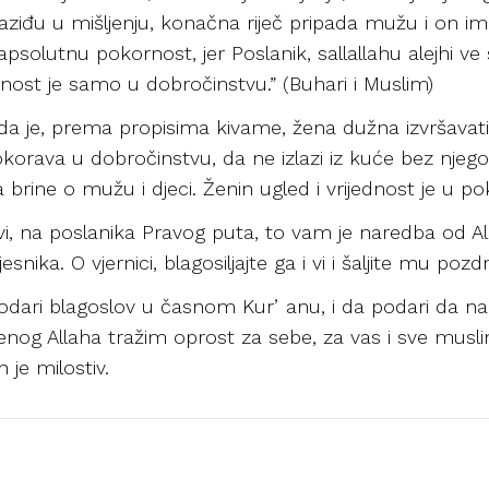
raziđu u mišljenju, konačna riječ pripada mužu i on
 apsolutnu pokornost, jer Poslanik, sallallahu alejhi 
nost je samo u dobročinstvu.” (Buhari i Muslim)
 da je, prema propisima kivame, žena dužna izvršava
okorava u dobročinstvu, da ne izlazi iz kuće bez njeg
 brine o mužu i djeci. Ženin ugled i vrijednost je u 
i, na poslanika Pravog puta, to vam je naredba od Allah
esnika. O vjernici, blagosiljajte ga i vi i šaljite mu pozd
odari blagoslov u časnom Kurʼanu, i da podari da nam
og Allaha tražim oprost za sebe, za vas i sve musli
n je milostiv.