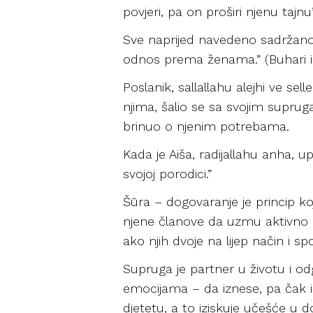
povjeri, pa on proširi njenu tajnu
Sve naprijed navedeno sadržano je
odnos prema ženama.” (Buhari i
Poslanik, sallallahu alejhi ve sel
njima, šalio se sa svojim suprug
brinuo o njenim potrebama.
Kada je Aiša, radijallahu anha, upi
svojoj porodici.”
Šūra – dogovaranje je princip ko
njene članove da uzmu aktivno 
ako njih dvoje na lijep način i sp
Supruga je partner u životu i od
emocijama – da iznese, pa čak i 
djetetu, a to iziskuje učešće u d