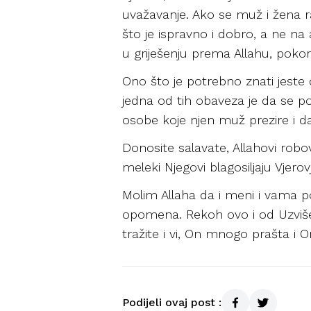
uvažavanje. Ako se muž i žena 
što je ispravno i dobro, a ne na
u griješenju prema Allahu, pokor
Ono što je potrebno znati jeste
jedna od tih obaveza je da se p
osobe koje njen muž prezire i da
Donosite salavate, Allahovi robov
meleki Njegovi blagosiljaju Vjerovj
Molim Allaha da i meni i vama p
opomena. Rekoh ovo i od Uzvišen
tražite i vi, On mnogo prašta i O
Podijeli ovaj post :