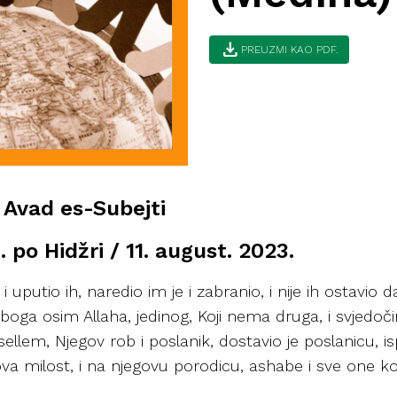
download
PREUZMI KAO PDF.
n Avad es-Subejti
po Hidžri / 11. august. 2023.
 i uputio ih, naredio im je i zabranio, i nije ih ostavio
ga osim Allaha, jedinog, Koji nema druga, i svjedočim
ellem, Njegov rob i poslanik, dostavio je poslanicu, 
milost, i na njegovu porodicu, ashabe i sve one koji su