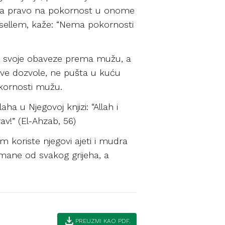
 ima pravo na pokornost u onome
ve sellem, kaže: “Nema pokornosti
ti svoje obaveze prema mužu, a
ove dozvole, ne pušta u kuću
pokornosti mužu.
a u Njegovoj knjizi: “Allah i
rav!” (El-Ahzab, 56)
 koriste njegovi ajeti i mudra
mane od svakog grijeha, a
download
PREUZMI KAO PDF.