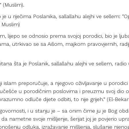
” (Muslim).
 u riječima Poslanika, sallallahu alejhi ve sellem: “O
 Muslim)
lem, lijepo se odnosio prema svojoj porodici, bio je lju
ama, utrkivao se sa Aišom, majkom pravovjernih, radija
tana šta je Poslanik, sallallahu alejhi ve sellem, radio u
ji islam preporučuje, a njegovo oživljavanje u porodic
učešće u porodičnim poslovima i preuzmu svoj dio od
orazumno odluče dijete odbiti, to nije grijeh.” (El-Bekar
govornosti, i u stanju je – sa onim čime ju je Bog o
da nametne svoje mišljenje, šerijat joj je povjerio up
onošenju odluka, izražavanje mišljenja, slušanje njenog