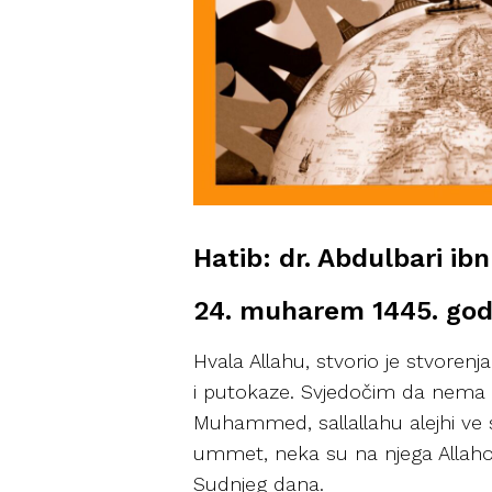
Hatib: dr. Abdulbari ib
24. muharem 1445. god. 
Hvala Allahu, stvorio je stvorenja
i putokaze. Svjedočim da nema bo
Muhammed, sallallahu alejhi ve s
ummet, neka su na njega Allahova 
Sudnjeg dana.