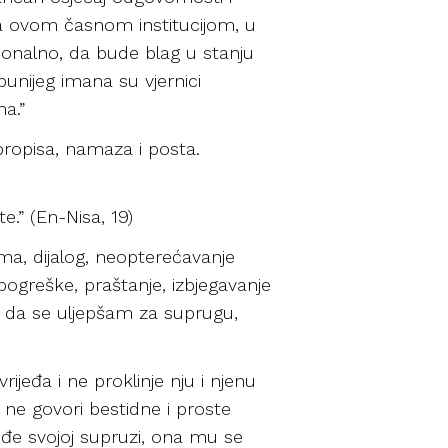
lja ovom časnom institucijom, u
ionalno, da bude blag u stanju
tpunijeg imana su vjernici
a.”
propisa, namaza i posta.
e.” (En-Nisa, 19)
ima, dijalog, neopterećavanje
ogreške, praštanje, izbjegavanje
im da se uljepšam za suprugu,
jeđa i ne proklinje nju i njenu
e, ne govori bestidne i proste
priđe svojoj supruzi, ona mu se