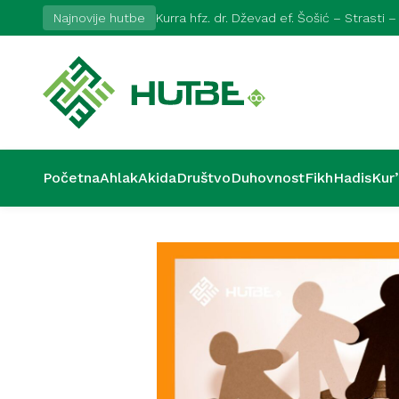
Najnovije hutbe
Kurra hfz. dr. Dževad ef. Šošić – Strasti –
Početna
Ahlak
Akida
Društvo
Duhovnost
Fikh
Hadis
Kur