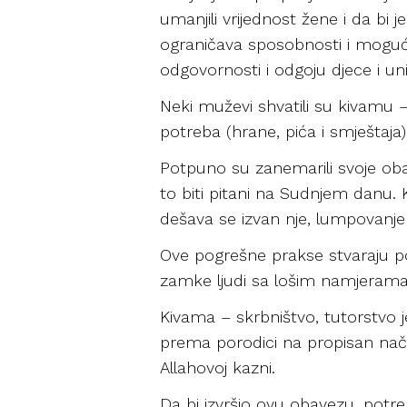
umanjili vrijednost žene i da bi 
ograničava sposobnosti i moguć
odgovornosti i odgoju djece i uni
Neki muževi shvatili su kivamu –
potreba (hrane, pića i smještaj
Potpuno su zanemarili svoje obav
to biti pitani na Sudnjem danu. K
dešava se izvan nje, lumpovanje
Ove pogrešne prakse stvaraju p
zamke ljudi sa lošim namjerama
Kivama – skrbništvo, tutorstvo j
prema porodici na propisan način
Allahovoj kazni.
Da bi izvršio ovu obavezu, potre