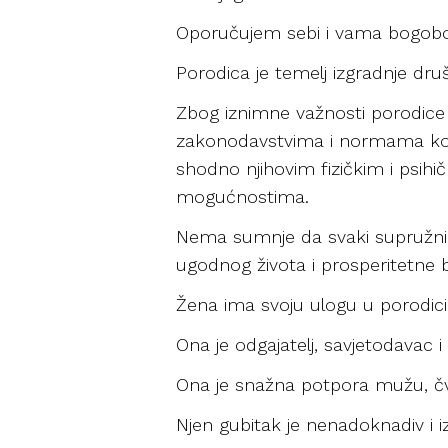
Oporučujem sebi i vama bogoboj
Porodica je temelj izgradnje druš
Zbog iznimne važnosti porodice i
zakonodavstvima i normama koji
shodno njihovim fizičkim i psih
mogućnostima.
Nema sumnje da svaki supružnik ž
ugodnog života i prosperitetne b
Žena ima svoju ulogu u porodici k
Ona je odgajatelj, savjetodavac i 
Ona je snažna potpora mužu, čvr
Njen gubitak je nenadoknadiv i i