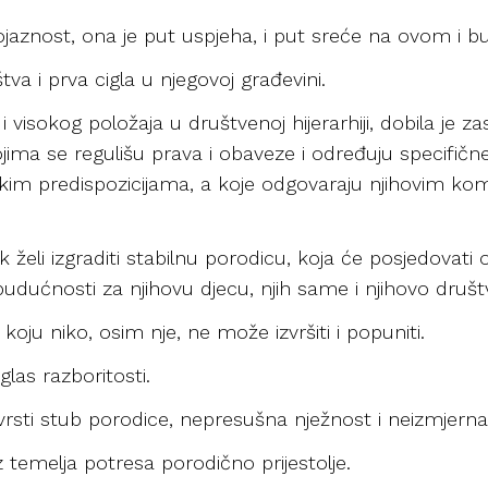
aznost, ona je put uspjeha, i put sreće na ovom i b
tva i prva cigla u njegovoj građevini.
 visokog položaja u društvenoj hijerarhiji, dobila je z
ma se regulišu prava i obaveze i određuju specifičn
ičkim predispozicijama, a koje odgovaraju njihovim ko
eli izgraditi stabilnu porodicu, koja će posjedovati 
udućnosti za njihovu djecu, njih same i njihovo društ
oju niko, osim nje, ne može izvršiti i popuniti.
glas razboritosti.
sti stub porodice, nepresušna nježnost i neizmjerna
z temelja potresa porodično prijestolje.