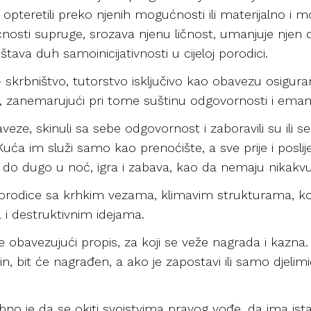
je opteretili preko njenih mogućnosti ili materijalno i 
nosti supruge, srozava njenu ličnost, umanjuje njen
štava duh samoinicijativnosti u cijeloj porodici.
 skrbništvo, tutorstvo isključivo kao obavezu osiguran
a), zanemarujući pri tome suštinu odgovornosti i ema
eze, skinuli sa sebe odgovornost i zaboravili su ili s
uća im služi samo kao prenoćište, a sve prije i poslij
 do dugo u noć, igra i zabava, kao da nemaju nikakv
orodice sa krhkim vezama, klimavim strukturama, koj
 i destruktivnim idejama.
e obavezujući propis, za koji se veže nagrada i kazna
, bit će nagrađen, a ako je zapostavi ili samo djelimi
bno je da se okiti svojstvima pravog vođe, da ima ist