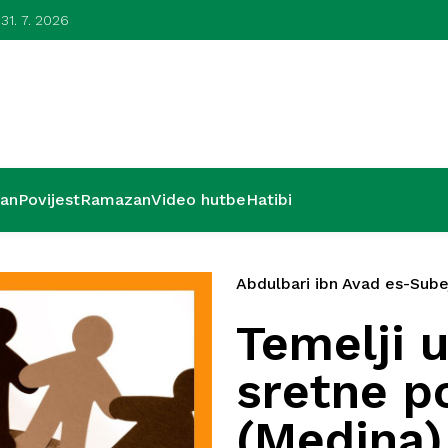
 31. 7. 2026
Lijepa završn
’an
Povijest
Ramazan
Video hutbe
Hatibi
Abdulbari ibn Avad es-Sube
Temelji u
sretne p
(Medina)