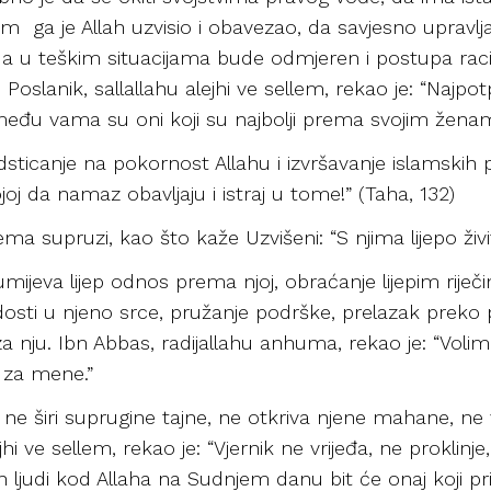
jim ga je Allah uzvisio i obavezao, da savjesno uprav
, a u teškim situacijama bude odmjeren i postupa rac
 Poslanik, sallallahu alejhi ve sellem, rekao je: “Najpo
 među vama su oni koji su najbolji prema svojim ženam
sticanje na pokornost Allahu i izvršavanje islamskih 
joj da namaz obavljaju i istraj u tome!” (Taha, 132)
a supruzi, kao što kaže Uzvišeni: “S njima lijepo živit
ijeva lijep odnos prema njoj, obraćanje lijepim riječ
sti u njeno srce, pružanje podrške, prelazak preko p
e za nju. Ibn Abbas, radijallahu anhuma, rekao je: “Vol
 za mene.”
e širi suprugine tajne, ne otkriva njene mahane, ne vri
jhi ve sellem, rekao je: “Vjernik ne vrijeđa, ne proklinj
orih ljudi kod Allaha na Sudnjem danu bit će onaj koji 