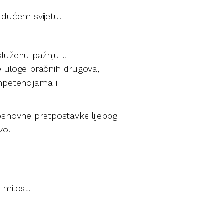
udućem svijetu.
asluženu pažnju u
e uloge bračnih drugova,
mpetencijama i
osnovne pretpostavke lijepog i
vo.
 milost.