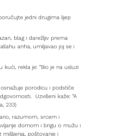
poručujte jedni drugima lijep
bazan, blag i darežljiv prema
llahu anha, umiljavao joj se i
 kući, rekla je: “Bio je na usluzi
i osnažuje porodicu i podstiče
govornosti. Uzvišeni kaže: “A
a, 233)
bdario, razumom, srcem i
ravljanje domom i brigu o mužu i
 mišljenja, poštovanje i