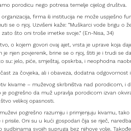
samo porodicu nego potresa temelje cijelog društva.
rganizacija, firma ili institucija ne može uspješno fun
inuti se o njoj. Uzvišeni kaže: “Muškarci vode brigu o 
ato što oni troše imetke svoje.” (En-Nisa, 34)
tvo, o kojem govori ovaj ajet, vrsta je uprave koja da
 njen povjerenik, brine se o njoj, štiti je i trudi se da 
o su: jelo, piće, smještaj, opskrba, i neophodna naob
ast za čovjeka, ali i obaveza, dodatna odgovornost i 
tiv kivame – muževog skrbništva nad porodicom, i da
 je pogrešno da muž upravlja porodicom izvan okvira p
uštvo velikoj opasnosti.
uževi pogrešno razumiju i primjenjuju kivamu, tako 
 prisile. Oni su u kući gospodari čija se riječ, naredba 
 o sudbinama svojih supruga bez njihove volje. Također