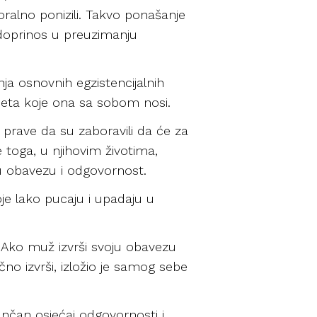
moralno ponizili. Takvo ponašanje
 doprinos u preuzimanju
ja osnovnih egzistencijalnih
neta koje ona sa sobom nosi.
e prave da su zaboravili da će za
e toga, u njihovim životima,
u obavezu i odgovornost.
e lako pucaju i upadaju u
. Ako muž izvrši svoju obavezu
čno izvrši, izložio je samog sebe
ančan osjećaj odgovornosti i