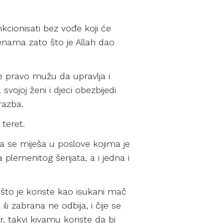
kcionisati bez vođe koji će
ženama zato što je Allah dao
je pravo mužu da upravlja i
svojoj ženi i djeci obezbijedi
razba.
teret.
 se miješa u poslove kojima je
lemenitog šerijata, a i jedna i
što je koriste kao isukani mač
ili zabrana ne odbija, i čije se
, takvi kivamu koriste da bi