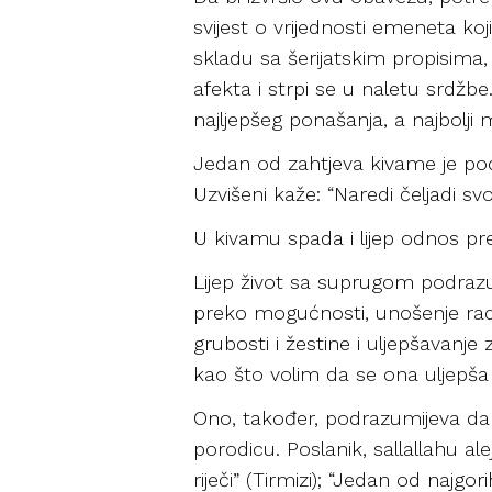
svijest o vrijednosti emeneta ko
skladu sa šerijatskim propisima
afekta i strpi se u naletu srdžbe.
najljepšeg ponašanja, a najbolji
Jedan od zahtjeva kivame je pod
Uzvišeni kaže: “Naredi čeljadi svo
U kivamu spada i lijep odnos prem
Lijep život sa suprugom podrazum
preko mogućnosti, unošenje rado
grubosti i žestine i uljepšavanj
kao što volim da se ona uljepša
Ono, također, podrazumijeva da n
porodicu. Poslanik, sallallahu ale
riječi” (Tirmizi); “Jedan od najg