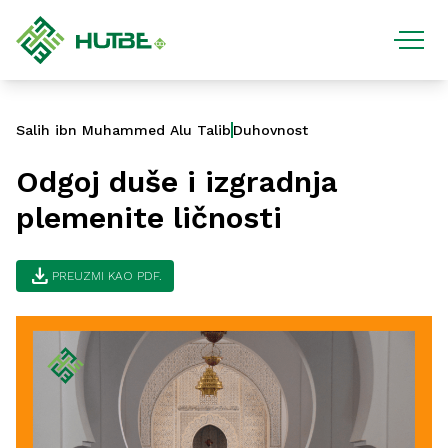
Salih ibn Muhammed Alu Talib
Duhovnost
Odgoj duše i izgradnja
plemenite ličnosti
download
PREUZMI KAO PDF.