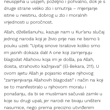
neuspjeha u uspjeh, poželjno i pohvalno, dok je s
druge strane veliko zlo i smutnja – mijenjanje
istine u neistinu, dobrog u zlo i moralnih
vrijednosti u poročnost.
Allah, džellešanuhu, kazuje nam u Kur’anu slučaj
jednog naroda koji je živio prije nas ne bismo li
pouku uzeli: “Upitaj sinove Israilove koliko smo
im jasnih dokaza dali! A one koji zamjenjuju
blagodat Allahovu koja im je došla, pa Allah,
doista, strahovito kažnjava!” (El-Bekara, 211). U
ovom ajetu Allah je pojasnio etape njihovog
“zamjenjivanja Allahovih blagodati” i način na koji
se to manifestiralo u njihovom moralu i
ponašanju, da bi se muslimani sačuvali zamki u
koje su drugi upali, jer narodi ne bivaju uništeni
nasumice, nego prema precizno utvrđenim