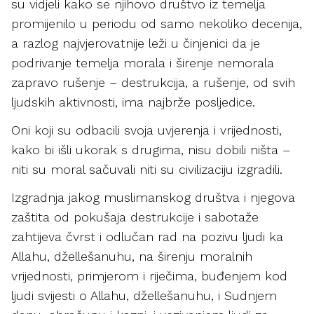
su vidjeli kako se njihovo društvo iz temelja
promijenilo u periodu od samo nekoliko decenija,
a razlog najvjerovatnije leži u činjenici da je
podrivanje temelja morala i širenje nemorala
zapravo rušenje – destrukcija, a rušenje, od svih
ljudskih aktivnosti, ima najbrže posljedice.
Oni koji su odbacili svoja uvjerenja i vrijednosti,
kako bi išli ukorak s drugima, nisu dobili ništa –
niti su moral sačuvali niti su civilizaciju izgradili.
Izgradnja jakog muslimanskog društva i njegova
zaštita od pokušaja destrukcije i sabotaže
zahtijeva čvrst i odlučan rad na pozivu ljudi ka
Allahu, džellešanuhu, na širenju moralnih
vrijednosti, primjerom i riječima, buđenjem kod
ljudi svijesti o Allahu, džellešanuhu, i Sudnjem