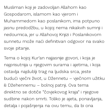
Musliman koji je zadovoljan Allahom kao
Gospodarom, islamom kao vjerom i
Muhammedom kao poslanikom, ima potpuno
jasnu predodžbu, u kojoj nema nikakvih sumnji i
nedoumica, jer u Allahovoj Knjizi i Poslanikovom
sunnetu može naći definitivan odgovor na svako
svoje pitanje.
Tema o kojoj Kur’an najjasnije govori, i koja je
najprisutnija u njegovim surama i ajetima, i koja
ostavlja najdublji trag na ljudska srca, jeste
budući vječni život, u Džennetu – vječnom užitku
ili Džehennemu – bolnoj patnji. Ova tema
direktno se dotiče “čovjekovog kraja” i njegove
sudbine nakon smrti. Toliko je ajeta, ponavljanja,
detalja i pojašnjenja na ovu temu, da bi ona