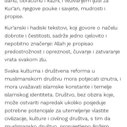
danu, obračunu i kazni, i vezivanjem ljudi za
Kur’an, njegove pouke i savjete, mudrosti i
propise.
Kur’anski i hadiski tekstovi, koji govore o načelu
dobrote i čestitosti, sadrže jedno cjelovito i
nepobitno značenje: Allah je propisao
predostrožnost i opreznost, čuvanje i zatvaranje
vrata svakom zlu.
Svaka kulturna i društvena reforma u
muslimanskom društvu mora potjecati iznutra, i
mora uvažavati islamske konstante i temelje
islamskog identiteta. Društvo, bez obzira koje,
može ostvariti napredak ukoliko posjeduje
potrebne potencijale za utemeljenje vlastite
civilizacije, kulture i civilnog društva, s tim da
muslimansko društvo, prosvijetljeno Božijim