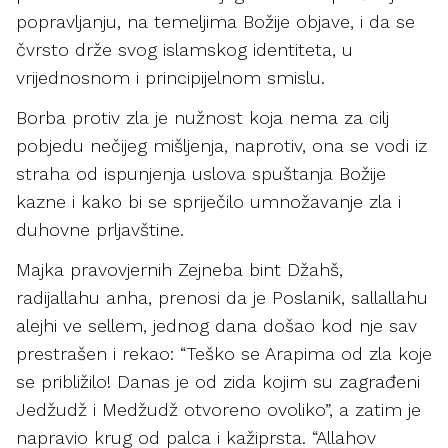
popravljanju, na temeljima Božije objave, i da se
čvrsto drže svog islamskog identiteta, u
vrijednosnom i principijelnom smislu.
Borba protiv zla je nužnost koja nema za cilj
pobjedu nečijeg mišljenja, naprotiv, ona se vodi iz
straha od ispunjenja uslova spuštanja Božije
kazne i kako bi se spriječilo umnožavanje zla i
duhovne prljavštine.
Majka pravovjernih Zejneba bint Džahš,
radijallahu anha, prenosi da je Poslanik, sallallahu
alejhi ve sellem, jednog dana došao kod nje sav
prestrašen i rekao: “Teško se Arapima od zla koje
se približilo! Danas je od zida kojim su zagrađeni
Jedžudž i Medžudž otvoreno ovoliko”, a zatim je
napravio krug od palca i kažiprsta. “Allahov