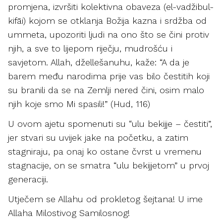
promjena, izvršiti kolektivna obaveza (el-vadžibul-
kifāi) kojom se otklanja Božija kazna i srdžba od
ummeta, upozoriti ljudi na ono što se čini protiv
njih, a sve to lijepom riječju, mudrošću i
savjetom. Allah, džellešanuhu, kaže: “A da je
barem među narodima prije vas bilo čestitih koji
su branili da se na Zemlji nered čini, osim malo
njih koje smo Mi spasili!” (Hud, 116)
U ovom ajetu spomenuti su “ulu bekijje – čestiti”,
jer stvari su uvijek jake na početku, a zatim
stagniraju, pa onaj ko ostane čvrst u vremenu
stagnacije, on se smatra “ulu bekijjetom” u prvoj
generaciji.
Utječem se Allahu od prokletog šejtana! U ime
Allaha Milostivog Samilosnog!