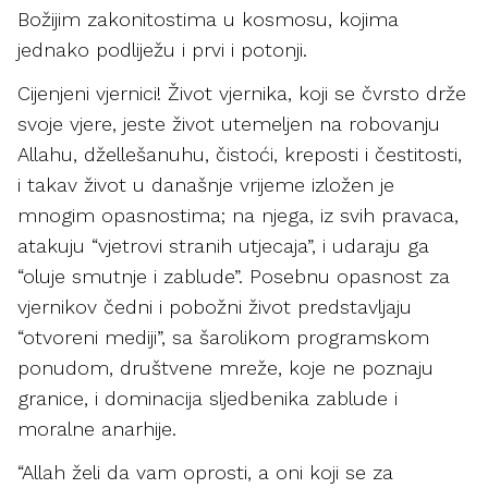
Božijim zakonitostima u kosmosu, kojima
jednako podliježu i prvi i potonji.
Cijenjeni vjernici! Život vjernika, koji se čvrsto drže
svoje vjere, jeste život utemeljen na robovanju
Allahu, džellešanuhu, čistoći, kreposti i čestitosti,
i takav život u današnje vrijeme izložen je
mnogim opasnostima; na njega, iz svih pravaca,
atakuju “vjetrovi stranih utjecaja”, i udaraju ga
“oluje smutnje i zablude”. Posebnu opasnost za
vjernikov čedni i pobožni život predstavljaju
“otvoreni mediji”, sa šarolikom programskom
ponudom, društvene mreže, koje ne poznaju
granice, i dominacija sljedbenika zablude i
moralne anarhije.
“Allah želi da vam oprosti, a oni koji se za