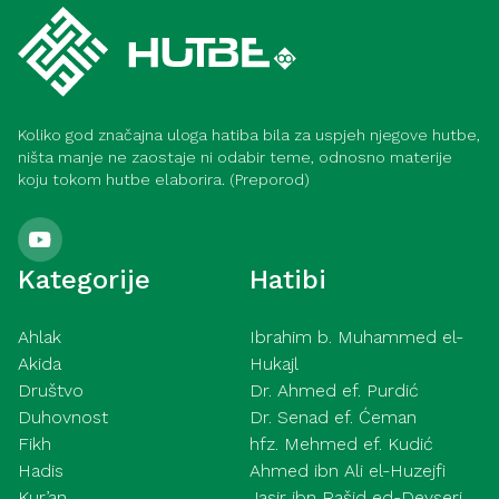
Koliko god značajna uloga hatiba bila za uspjeh njegove hutbe,
ništa manje ne zaostaje ni odabir teme, odnosno materije
koju tokom hutbe elaborira. (Preporod)
Kategorije
Hatibi
Ahlak
Ibrahim b. Muhammed el-
Akida
Hukajl
Društvo
Dr. Ahmed ef. Purdić
Duhovnost
Dr. Senad ef. Ćeman
Fikh
hfz. Mehmed ef. Kudić
Hadis
Ahmed ibn Ali el-Huzejfi
Kur’an
Jasir ibn Rašid ed-Devseri