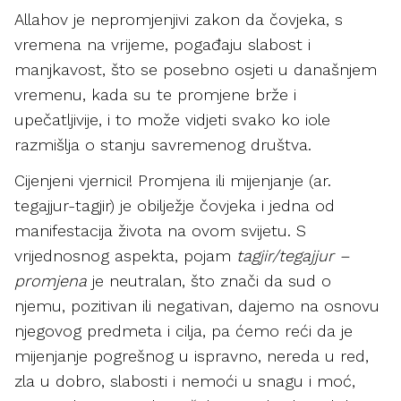
Allahov je nepromjenjivi zakon da čovjeka, s
vremena na vrijeme, pogađaju slabost i
manjkavost, što se posebno osjeti u današnjem
vremenu, kada su te promjene brže i
upečatljivije, i to može vidjeti svako ko iole
razmišlja o stanju savremenog društva.
Cijenjeni vjernici! Promjena ili mijenjanje (ar.
tegajjur-tagjir) je obilježje čovjeka i jedna od
manifestacija života na ovom svijetu. S
vrijednosnog aspekta, pojam
tagjir/tegajjur –
promjena
je neutralan, što znači da sud o
njemu, pozitivan ili negativan, dajemo na osnovu
njegovog predmeta i cilja, pa ćemo reći da je
mijenjanje pogrešnog u ispravno, nereda u red,
zla u dobro, slabosti i nemoći u snagu i moć,