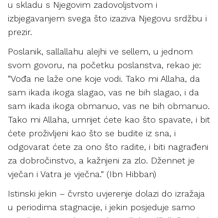
u skladu s Njegovim zadovoljstvom i
izbjegavanjem svega što izaziva Njegovu srdžbu i
prezir.
Poslanik, sallallahu alejhi ve sellem, u jednom
svom govoru, na početku poslanstva, rekao je:
“Vođa ne laže one koje vodi. Tako mi Allaha, da
sam ikada ikoga slagao, vas ne bih slagao, i da
sam ikada ikoga obmanuo, vas ne bih obmanuo.
Tako mi Allaha, umrijet ćete kao što spavate, i bit
ćete proživljeni kao što se budite iz sna, i
odgovarat ćete za ono što radite, i biti nagrađeni
za dobročinstvo, a kažnjeni za zlo. Džennet je
vječan i Vatra je vječna.” (Ibn Hibban)
Istinski jekin – čvrsto uvjerenje dolazi do izražaja
u periodima stagnacije, i jekin posjeduje samo