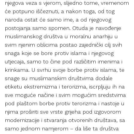
njegova veza s vjerom, slijedno tome, vremenom
će potpuno iščeznuti, a nakon toga, od tog
naroda ostat će samo ime, a od njegovog
postojanja samo spomen. Otuda je navođenje
muslimanskog društva u moralnu anarhiju u
svim njenim oblicima postao zajednički cilj svih
snaga koje se bore protiv islama i njegovog
utjecaja, samo to čine pod različitim imenima i
krinkama. U svrhu svoje borbe protiv islama, te
snage su muslimanskim društvima dodale
etiketu ekstremizma i terorizma, iscrpljuju ih na
sve moguće načine i svim mogućim sredstvima
pod plaštom borbe protiv terorizma i nastoje u
njima proširiti sve vrste grijeha pod izgovorom
modernizacije i stvaranja otvorenih društava, sa
samo jednom namjerom – da liše ta društva