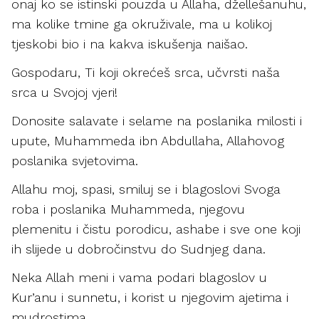
onaj ko se istinski pouzda u Allaha, džellešanuhu,
ma kolike tmine ga okruživale, ma u kolikoj
tjeskobi bio i na kakva iskušenja naišao.
Gospodaru, Ti koji okrećeš srca, učvrsti naša
srca u Svojoj vjeri!
Donosite salavate i selame na poslanika milosti i
upute, Muhammeda ibn Abdullaha, Allahovog
poslanika svjetovima.
Allahu moj, spasi, smiluj se i blagoslovi Svoga
roba i poslanika Muhammeda, njegovu
plemenitu i čistu porodicu, ashabe i sve one koji
ih slijede u dobročinstvu do Sudnjeg dana.
Neka Allah meni i vama podari blagoslov u
Kur’anu i sunnetu, i korist u njegovim ajetima i
mudrostima.