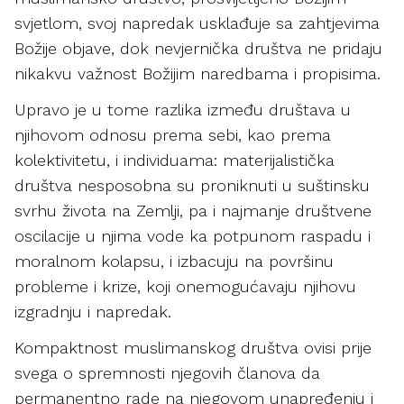
svjetlom, svoj napredak usklađuje sa zahtjevima
Božije objave, dok nevjernička društva ne pridaju
nikakvu važnost Božijim naredbama i propisima.
Upravo je u tome razlika između društava u
njihovom odnosu prema sebi, kao prema
kolektivitetu, i individuama: materijalistička
društva nesposobna su proniknuti u suštinsku
svrhu života na Zemlji, pa i najmanje društvene
oscilacije u njima vode ka potpunom raspadu i
moralnom kolapsu, i izbacuju na površinu
probleme i krize, koji onemogućavaju njihovu
izgradnju i napredak.
Kompaktnost muslimanskog društva ovisi prije
svega o spremnosti njegovih članova da
permanentno rade na njegovom unapređenju i