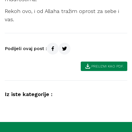
Rekoh ovo, i od Allaha tražim oprost za sebe i
vas.
Podijeli ovaj post :
download
PREUZMI KAO PDF.
Iz iste kategorije :
Ahlak
Samozadivljenost – pokazatelji i načini
Duhovnost
liječenja (Meka)
Spoznaja Allaha (Medina)