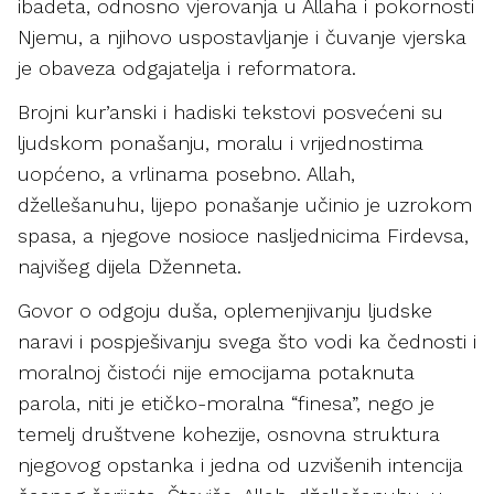
ibadeta, odnosno vjerovanja u Allaha i pokornosti
Njemu, a njihovo uspostavljanje i čuvanje vjerska
je obaveza odgajatelja i reformatora.
Brojni kur’anski i hadiski tekstovi posvećeni su
ljudskom ponašanju, moralu i vrijednostima
uopćeno, a vrlinama posebno. Allah,
džellešanuhu, lijepo ponašanje učinio je uzrokom
spasa, a njegove nosioce nasljednicima Firdevsa,
najvišeg dijela Dženneta.
Govor o odgoju duša, oplemenjivanju ljudske
naravi i pospješivanju svega što vodi ka čednosti i
moralnoj čistoći nije emocijama potaknuta
parola, niti je etičko-moralna “finesa”, nego je
temelj društvene kohezije, osnovna struktura
njegovog opstanka i jedna od uzvišenih intencija