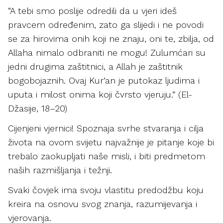
“A tebi smo poslije odredili da u vjeri ideš
pravcem određenim, zato ga slijedi i ne povodi
se za hirovima onih koji ne znaju, oni te, zbilja, od
Allaha nimalo odbraniti ne mogu! Zulumćari su
jedni drugima zaštitnici, a Allah je zaštitnik
bogobojaznih. Ovaj Kur’an je putokaz ljudima i
uputa i milost onima koji čvrsto vjeruju.” (El-
Džasije, 18–20)
Cijenjeni vjernici!
Spoznaja svrhe stvaranja i cilja
života na ovom svijetu najvažnije je pitanje koje bi
trebalo zaokupljati naše misli, i biti predmetom
naših razmišljanja i težnji.
Svaki čovjek ima svoju vlastitu predodžbu koju
kreira na osnovu svog znanja, razumijevanja i
vjerovanja.