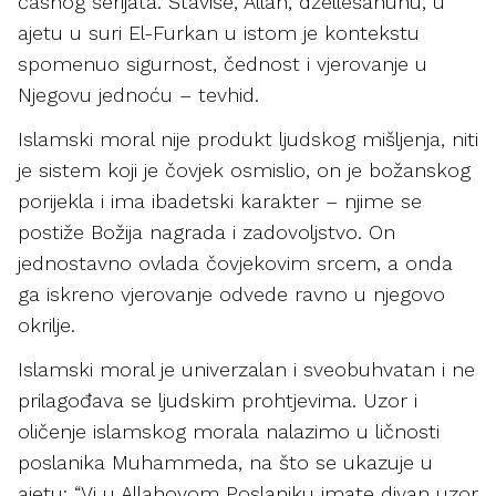
časnog šerijata. Štaviše, Allah, džellešanuhu, u
ajetu u suri El-Furkan u istom je kontekstu
spomenuo sigurnost, čednost i vjerovanje u
Njegovu jednoću – tevhid.
Islamski moral nije produkt ljudskog mišljenja, niti
je sistem koji je čovjek osmislio, on je božanskog
porijekla i ima ibadetski karakter – njime se
postiže Božija nagrada i zadovoljstvo. On
jednostavno ovlada čovjekovim srcem, a onda
ga iskreno vjerovanje odvede ravno u njegovo
okrilje.
Islamski moral je univerzalan i sveobuhvatan i ne
prilagođava se ljudskim prohtjevima. Uzor i
oličenje islamskog morala nalazimo u ličnosti
poslanika Muhammeda, na što se ukazuje u
ajetu: “Vi u Allahovom Poslaniku imate divan uzor