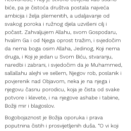
biće, pa je čistoća društva postala najveća
ambicija i želja plemenitih, a udaljavanje od
svakog poroka i ružnog djela uzvišeni cilj i
počast. Zahvaljujem Allahu, svom Gospodaru,
hvalim Ga i od Njega oprost tražim, i svjedočim
da nema boga osim Allaha, Jedinog, Koji nema
druga, i Koji je jedan u Svom Biću, stvaranju,
naredbi i zabrani, i svjedočim da je Muhammed,
sallallahu alejhi ve sellem, Njegov rob, poslanik i
povjerenik nad Objavom, neka je na njega i
njegovu časnu porodicu, koja je čista od svake
potvore i klevete, i na njegove ashabe i tabiine,
Božiji mir i blagoslov.
Bogobojaznost je Božija oporuka i prava
poputnina čistih i prosvijetljenih duša. “O vi koji