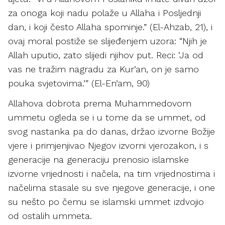
za onoga koji nadu polaže u Allaha i Posljednji
dan, i koji često Allaha spominje.” (El-Ahzab, 21), i
ovaj moral postiže se slijeđenjem uzora: “Njih je
Allah uputio, zato slijedi njihov put. Reci: ‘Ja od
vas ne tražim nagradu za Kur’an, on je samo
pouka svjetovima.’” (El-En’am, 90)
Allahova dobrota prema Muhammedovom
ummetu ogleda se i u tome da se ummet, od
svog nastanka pa do danas, držao izvorne Božije
vjere i primjenjivao Njegov izvorni vjerozakon, i s
generacije na generaciju prenosio islamske
izvorne vrijednosti i načela, na tim vrijednostima i
načelima stasale su sve njegove generacije, i one
su nešto po čemu se islamski ummet izdvojio
od ostalih ummeta.