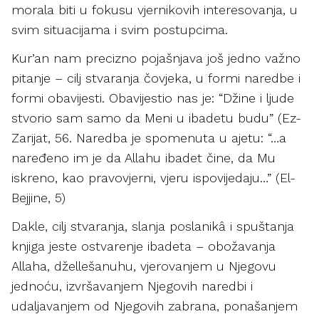
morala biti u fokusu vjernikovih interesovanja, u
svim situacijama i svim postupcima.
Kur’an nam precizno pojašnjava još jedno važno
pitanje – cilj stvaranja čovjeka, u formi naredbe i
formi obavijesti. Obavijestio nas je: “Džine i ljude
stvorio sam samo da Meni u ibadetu budu” (Ez-
Zarijat, 56. Naredba je spomenuta u ajetu: “…a
naređeno im je da Allahu ibadet čine, da Mu
iskreno, kao pravovjerni, vjeru ispovijedaju…” (El-
Bejjine, 5)
Dakle, cilj stvaranja, slanja poslanikâ i spuštanja
knjiga jeste ostvarenje ibadeta – obožavanja
Allaha, džellešanuhu, vjerovanjem u Njegovu
jednoću, izvršavanjem Njegovih naredbi i
udaljavanjem od Njegovih zabrana, ponašanjem