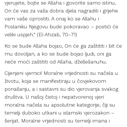
vjerujete, bojte se Allaha i govorite samo istinu,
On će vas za vaša dobra djela nagraditi i grijehe
vam vaše oprostiti. A onaj ko se Allahu i
Poslaniku Njegovu bude pokoravao – postići će
veliki uspjeh.” (El-Ahzab, 70–71)
Ko se bude Allaha bojao, On će ga zaštititi i bit će
mu dovoljan, a ko se bude bojao ljudi, oni ga
neće moći zaštititi od Allaha, džellešanuhu.
Cijenjeni vjernici! Moralne vrijednosti su načela u
životu, koja se manifestiraju u čovjekovom
ponašanju, a i sastavni su dio vjerovanja svakog
društva. U našoj čistoj i nepatvorenoj vjeri
moralna načela su apsolutne kategorije, čiji su
temelji duboko utkani u islamski vjerozakon –
šerijat. Moralne vrijednosti su temelji imana i