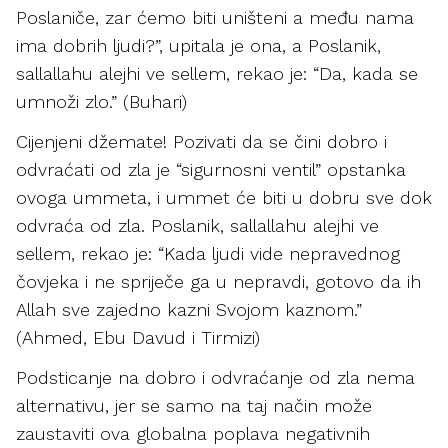
Poslaniče, zar ćemo biti uništeni a među nama
ima dobrih ljudi?”, upitala je ona, a Poslanik,
sallallahu alejhi ve sellem, rekao je: “Da, kada se
umnoži zlo.” (Buhari)
Cijenjeni džemate!
Pozivati da se čini dobro i
odvraćati od zla je “sigurnosni ventil” opstanka
ovoga ummeta, i ummet će biti u dobru sve dok
odvraća od zla. Poslanik, sallallahu alejhi ve
sellem, rekao je: “Kada ljudi vide nepravednog
čovjeka i ne spriječe ga u nepravdi, gotovo da ih
Allah sve zajedno kazni Svojom kaznom.”
(Ahmed, Ebu Davud i Tirmizi)
Podsticanje na dobro i odvraćanje od zla nema
alternativu, jer se samo na taj način može
zaustaviti ova globalna poplava negativnih