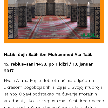
Hatib: šejh Salih ibn Muhammed Alu Talib
15. rebius-sani 1438. po Hidžri / 13. januar
2017.
Hvala Allahu Koji je dobrotu učinio odjećom i
ukrasom bogobojaznih, i Koji je u Svojoj mudroj i
istinitoj Objavi podstakao na čuvanje moralnih
vrijednosti, i Koji je kreposnima i čestitima obećao
neovisnost, i Koji je stvorio čovjeka kao stidno