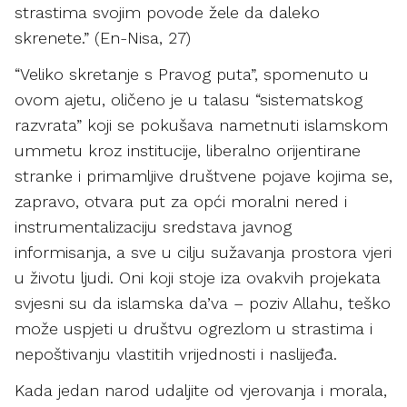
strastima svojim povode žele da daleko
skrenete.” (En-Nisa, 27)
“Veliko skretanje s Pravog puta”, spomenuto u
ovom ajetu, oličeno je u talasu “sistematskog
razvrata” koji se pokušava nametnuti islamskom
ummetu kroz institucije, liberalno orijentirane
stranke i primamljive društvene pojave kojima se,
zapravo, otvara put za opći moralni nered i
instrumentalizaciju sredstava javnog
informisanja, a sve u cilju sužavanja prostora vjeri
u životu ljudi. Oni koji stoje iza ovakvih projekata
svjesni su da islamska da’va – poziv Allahu, teško
može uspjeti u društvu ogrezlom u strastima i
nepoštivanju vlastitih vrijednosti i naslijeđa.
Kada jedan narod udaljite od vjerovanja i morala,