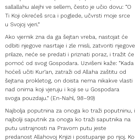
sallallahu alejhi ve sellem, često je učio dovu: “O
Ti Koji okrećeš srca i poglede, učvrsti moje srce
u Svojoj vjeri.”
Ako vjernik zna da ga šejtan vreba, nastojat će
odbiti njegove nasrtaje i zle misli, zatvoriti njegove
prilaze, neće se predati i priznati poraz, i tražit će
pomoć od svog Gospodara. Uzvišeni kaže: “Kada
hoćeš učiti Kur’an, zatraži od Allaha zaštitu od
šejtana prokletog, on doista nema nikakve vlasti
nad onima koji vjeruju i koji se u Gospodara
svoga pouzdaju.” (En-Nahl, 98–99)
Najbolja poputnina za onoga ko traži poputninu, i
najbolji saputnik za onoga ko traži saputnika na
putu ustrajnosti na Pravom putu jeste
predanost Allahovoj Knjizi i postupanje po njoj. Ko