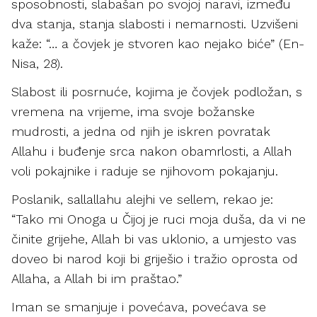
sposobnosti, slabašan po svojoj naravi, između
dva stanja, stanja slabosti i nemarnosti. Uzvišeni
kaže: “… a čovjek je stvoren kao nejako biće” (En-
Nisa, 28).
Slabost ili posrnuće, kojima je čovjek podložan, s
vremena na vrijeme, ima svoje božanske
mudrosti, a jedna od njih je iskren povratak
Allahu i buđenje srca nakon obamrlosti, a Allah
voli pokajnike i raduje se njihovom pokajanju.
Poslanik, sallallahu alejhi ve sellem, rekao je:
“Tako mi Onoga u Čijoj je ruci moja duša, da vi ne
činite grijehe, Allah bi vas uklonio, a umjesto vas
doveo bi narod koji bi griješio i tražio oprosta od
Allaha, a Allah bi im praštao.”
Iman se smanjuje i povećava, povećava se