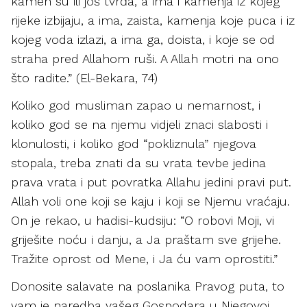
kamen su ili još tvrđa, a ima i kamenja iz kojeg
rijeke izbijaju, a ima, zaista, kamenja koje puca i iz
kojeg voda izlazi, a ima ga, doista, i koje se od
straha pred Allahom ruši. A Allah motri na ono
što radite.” (El-Bekara, 74)
Koliko god musliman zapao u nemarnost, i
koliko god se na njemu vidjeli znaci slabosti i
klonulosti, i koliko god “pokliznula” njegova
stopala, treba znati da su vrata tevbe jedina
prava vrata i put povratka Allahu jedini pravi put.
Allah voli one koji se kaju i koji se Njemu vraćaju.
On je rekao, u hadisi-kudsiju: “O robovi Moji, vi
griješite noću i danju, a Ja praštam sve grijehe.
Tražite oprost od Mene, i Ja ću vam oprostiti.”
Donosite salavate na poslanika Pravog puta, to
vam je naredba vašeg Gospodara u Njegovoj