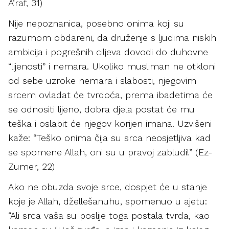
A’raf, 31)
Nije nepoznanica, posebno onima koji su
razumom obdareni, da druženje s ljudima niskih
ambicija i pogrešnih ciljeva dovodi do duhovne
“lijenosti” i nemara. Ukoliko musliman ne otkloni
od sebe uzroke nemara i slabosti, njegovim
srcem ovladat će tvrdoća, prema ibadetima će
se odnositi lijeno, dobra djela postat će mu
teška i oslabit će njegov korijen imana. Uzvišeni
kaže: “Teško onima čija su srca neosjetljiva kad
se spomene Allah, oni su u pravoj zabludi!” (Ez-
Zumer, 22)
Ako ne obuzda svoje srce, dospjet će u stanje
koje je Allah, džellešanuhu, spomenuo u ajetu:
“Ali srca vaša su poslije toga postala tvrda, kao