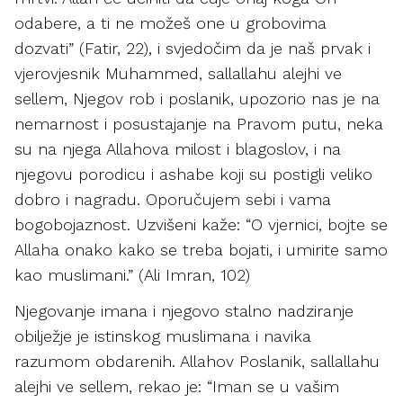
odabere, a ti ne možeš one u grobovima
dozvati” (Fatir, 22), i svjedočim da je naš prvak i
vjerovjesnik Muhammed, sallallahu alejhi ve
sellem, Njegov rob i poslanik, upozorio nas je na
nemarnost i posustajanje na Pravom putu, neka
su na njega Allahova milost i blagoslov, i na
njegovu porodicu i ashabe koji su postigli veliko
dobro i nagradu. Oporučujem sebi i vama
bogobojaznost. Uzvišeni kaže: “O vjernici, bojte se
Allaha onako kako se treba bojati, i umirite samo
kao muslimani.” (Ali Imran, 102)
Njegovanje imana i njegovo stalno nadziranje
obilježje je istinskog muslimana i navika
razumom obdarenih. Allahov Poslanik, sallallahu
alejhi ve sellem, rekao je: “Iman se u vašim