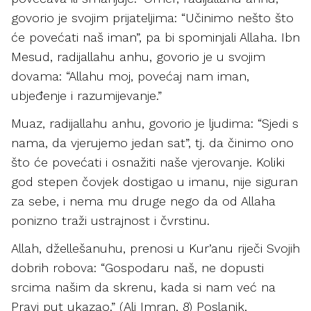
govorio je svojim prijateljima: “Učinimo nešto što
će povećati naš iman”, pa bi spominjali Allaha. Ibn
Mesud, radijallahu anhu, govorio je u svojim
dovama: “Allahu moj, povećaj nam iman,
ubjeđenje i razumijevanje.”
Muaz, radijallahu anhu, govorio je ljudima: “Sjedi s
nama, da vjerujemo jedan sat”, tj. da činimo ono
što će povećati i osnažiti naše vjerovanje. Koliki
god stepen čovjek dostigao u imanu, nije siguran
za sebe, i nema mu druge nego da od Allaha
ponizno traži ustrajnost i čvrstinu.
Allah, džellešanuhu, prenosi u Kur’anu riječi Svojih
dobrih robova: “Gospodaru naš, ne dopusti
srcima našim da skrenu, kada si nam već na
Pravi put ukazao.” (Ali Imran, 8) Poslanik,