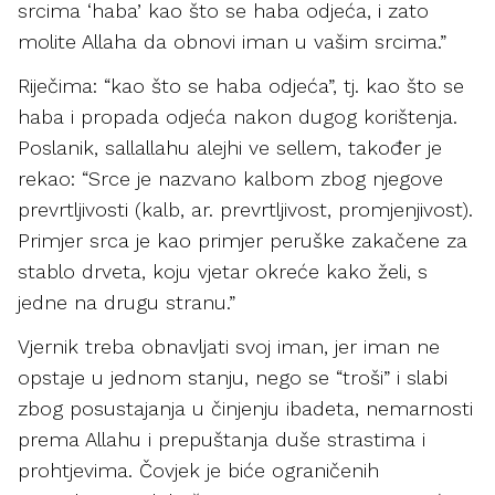
srcima ‘haba’ kao što se haba odjeća, i zato
molite Allaha da obnovi iman u vašim srcima.”
Riječima: “kao što se haba odjeća”, tj. kao što se
haba i propada odjeća nakon dugog korištenja.
Poslanik, sallallahu alejhi ve sellem, također je
rekao: “Srce je nazvano kalbom zbog njegove
prevrtljivosti (kalb, ar. prevrtljivost, promjenjivost).
Primjer srca je kao primjer peruške zakačene za
stablo drveta, koju vjetar okreće kako želi, s
jedne na drugu stranu.”
Vjernik treba obnavljati svoj iman, jer iman ne
opstaje u jednom stanju, nego se “troši” i slabi
zbog posustajanja u činjenju ibadeta, nemarnosti
prema Allahu i prepuštanja duše strastima i
prohtjevima. Čovjek je biće ograničenih