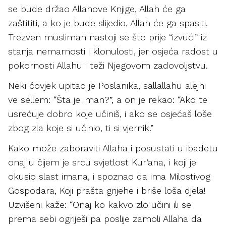
se bude držao Allahove Knjige, Allah će ga
zaštititi, a ko je bude slijedio, Allah će ga spasiti.
Trezven musliman nastoji se što prije “izvući” iz
stanja nemarnosti i klonulosti, jer osjeća radost u
pokornosti Allahu i teži Njegovom zadovoljstvu.
Neki čovjek upitao je Poslanika, sallallahu alejhi
ve sellem: “Šta je iman?”, a on je rekao: “Ako te
usrećuje dobro koje učiniš, i ako se osjećaš loše
zbog zla koje si učinio, ti si vjernik.”
Kako može zaboraviti Allaha i posustati u ibadetu
onaj u čijem je srcu svjetlost Kur’ana, i koji je
okusio slast imana, i spoznao da ima Milostivog
Gospodara, Koji prašta grijehe i briše loša djela!
Uzvišeni kaže: “Onaj ko kakvo zlo učini ili se
prema sebi ogriješi pa poslije zamoli Allaha da