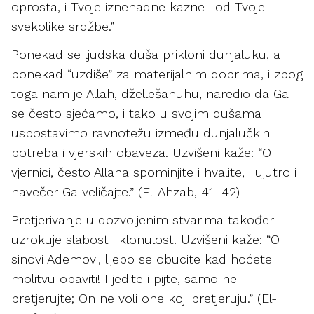
oprosta, i Tvoje iznenadne kazne i od Tvoje
svekolike srdžbe.”
Ponekad se ljudska duša prikloni dunjaluku, a
ponekad “uzdiše” za materijalnim dobrima, i zbog
toga nam je Allah, džellešanuhu, naredio da Ga
se često sjećamo, i tako u svojim dušama
uspostavimo ravnotežu između dunjalučkih
potreba i vjerskih obaveza. Uzvišeni kaže: “O
vjernici, često Allaha spominjite i hvalite, i ujutro i
navečer Ga veličajte.” (El-Ahzab, 41–42)
Pretjerivanje u dozvoljenim stvarima također
uzrokuje slabost i klonulost. Uzvišeni kaže: “O
sinovi Ademovi, lijepo se obucite kad hoćete
molitvu obaviti! I jedite i pijte, samo ne
pretjerujte; On ne voli one koji pretjeruju.” (El-