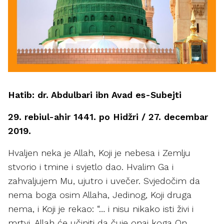
Hatib: dr. Abdulbari ibn Avad es-Subejti
29. rebiul-ahir 1441. po Hidžri / 27. decembar
2019.
Hvaljen neka je Allah, Koji je nebesa i Zemlju
stvorio i tmine i svjetlo dao. Hvalim Ga i
zahvaljujem Mu, ujutro i uvečer. Svjedočim da
nema boga osim Allaha, Jedinog, Koji druga
nema, i Koji je rekao: “… i nisu nikako isti živi i
mrtvi. Allah će učiniti da čuje onaj koga On