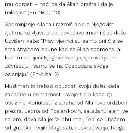
mu oprosti – naći će da Allah prašta i da je
milostiv.” (En-Nisa, 110)
Spominjanje Allaha i razmišljanje o Njegovim
ajetima oživljava srce, povećava iman i čisti dušu.
Uzvišeni kaže: “Pravi vjernici su samo oni čija se
srca strahom ispune kad se Allah spomene, a
kad im se riječi Njegove kazuju, vjerovanje im
učvršćuju i samo se na Gospodara svoga
oslanjaju.” (En-Nisa, 2)
Musliman bi trebao obuzdati svoju dušu kada
zapadne u nemarnost i svoje tijelo kada ga
obuzme klonulost, iz straha od Allahove srdžbe i
prezira. Jedna od Poslanikovih, sallallahu alejhi ve
sellem, dova bila je: “Allahu moj, Tebi se utječem
od gubitka Tvojih blagodati, i uskraćivanja Tvoga