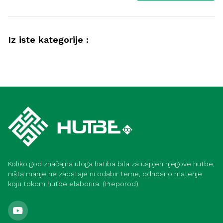
Iz iste kategorije :
Akida
Savjeti muslimanima kako postići
Akida
bogobojaznost i ubjeđenje (Meka)
Iman – opskrba srca i izvor sreće (Meka)
Koliko god značajna uloga hatiba bila za uspjeh njegove hutbe,
ništa manje ne zaostaje ni odabir teme, odnosno materije
koju tokom hutbe elaborira. (Preporod)