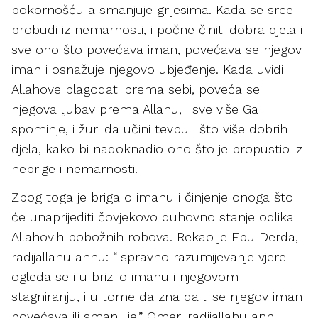
pokornošću a smanjuje grijesima. Kada se srce
probudi iz nemarnosti, i počne činiti dobra djela i
sve ono što povećava iman, povećava se njegov
iman i osnažuje njegovo ubjeđenje. Kada uvidi
Allahove blagodati prema sebi, poveća se
njegova ljubav prema Allahu, i sve više Ga
spominje, i žuri da učini tevbu i što više dobrih
djela, kako bi nadoknadio ono što je propustio iz
nebrige i nemarnosti.
Zbog toga je briga o imanu i činjenje onoga što
će unaprijediti čovjekovo duhovno stanje odlika
Allahovih pobožnih robova. Rekao je Ebu Derda,
radijallahu anhu: “Ispravno razumijevanje vjere
ogleda se i u brizi o imanu i njegovom
stagniranju, i u tome da zna da li se njegov iman
povećava ili smanjuje.” Omer, radijallahu anhu,