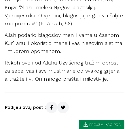
Knjizi: “Allah i meleki Njegovi blagosiljaju
Vjerovjesnika. O vjernici, blagosiljajte ga i vi i šaljite
mu pozdrav!” (El-Ahzab, 56)
Allah podario blagoslov meni i vama u časnom
Kurʼanu, i okoristio mene i vas njegovim ajetima
i mudrom opomenom.
Rekoh ovo i od Allaha Uzvišenog tražim oprost
za sebe, vas i sve muslimane od svakog grijeha,
a tražite i vi, On mnogo prašta i milostiv je.
Podijeli ovaj post :
download
PREUZMI KAO PDF.