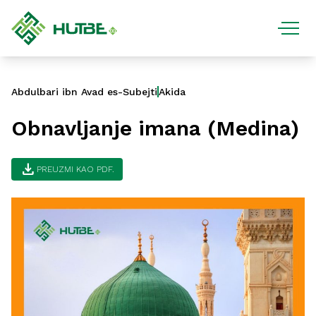
Abdulbari ibn Avad es-Subejti
Akida
Obnavljanje imana (Medina)
download
PREUZMI KAO PDF.