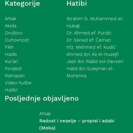
Kategorije
Hatibi
Ahlak
Ibrahim b. Muhammed el-
Akida
Hukajl
Društvo
Dr. Ahmed ef. Purdić
Duhovnost
Dr. Senad ef. Ćeman
Fikh
hfz. Mehmed ef. Kudić
Hadis
Ahmed ibn Ali el-Huzejfi
Kur’an
Jasir ibn Rašid ed-Devseri
Povijest
Halid ibn Sulejman el-
Ramazan
Muhenna
Video hutbe
Hatibi
Posljednje objavljeno
Ahlak
Radost i veselje – propisi i adabi
(Meka)