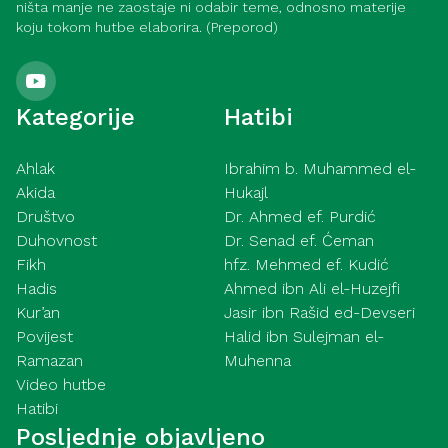
ništa manje ne zaostaje ni odabir teme, odnosno materije
koju tokom hutbe elaborira. (Preporod)
Kategorije
Hatibi
Ahlak
Ibrahim b. Muhammed el-
Akida
Hukajl
Društvo
Dr. Ahmed ef. Purdić
Duhovnost
Dr. Senad ef. Ćeman
Fikh
hfz. Mehmed ef. Kudić
Hadis
Ahmed ibn Ali el-Huzejfi
Kur’an
Jasir ibn Rašid ed-Devseri
Povijest
Halid ibn Sulejman el-
Ramazan
Muhenna
Video hutbe
Hatibi
Posljednje objavljeno