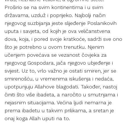
Proširio se na svim kontinentima i u svim
državama, uzduž i poprijeko. Najbolji način
njegovog suzbijanja jeste slijeđenje Poslanikovih
uputa i savjeta, od kojih je ova veličanstvena
dova, koja, i pored svoje kratkoće, sadrži sve ono
što je potrebno u ovom trenutku. Njenim
učenjem povećava se vezanost čovjeka za
njegovog Gospodara, jača njegovo ubjeđenje i
svijest. Uz to, vrlo važno je ostati smiren, jer se
smirenošću, u vremenima iskušenja i nedaća,
upotpunjuju Allahove blagodati. Također, nastoj
činiti što više ibadeta, a naročito u smutnjama i
nejasnim situacijama. Većina ljudi nemarna je
prema ibadetu u takvim prilikama, a sretan je
onaj koga Allah uputi na to.