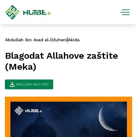
Abdullah ibn Avad el-Džuheni
Akida
Blagodat Allahove zaštite
(Meka)
download
PREUZMI KAO PDF.