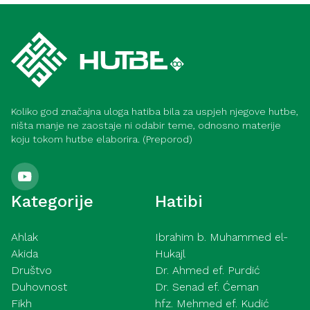
bogobojaznost i ubjeđenje (Meka)
Iman – opskrba srca i izvor sreće (Meka)
Koliko god značajna uloga hatiba bila za uspjeh njegove hutbe,
ništa manje ne zaostaje ni odabir teme, odnosno materije
koju tokom hutbe elaborira. (Preporod)
Kategorije
Hatibi
Ahlak
Ibrahim b. Muhammed el-
Akida
Hukajl
Društvo
Dr. Ahmed ef. Purdić
Duhovnost
Dr. Senad ef. Ćeman
Fikh
hfz. Mehmed ef. Kudić