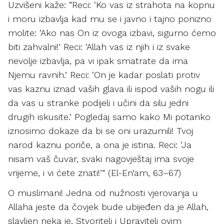
Uzvišeni kaže: “Reci: ‘Ko vas iz strahota na kopnu
i moru izbavlja kad mu se i javno i tajno ponizno
molite: ‘Ako nas On iz ovoga izbavi, sigurno ćemo
biti zahvalni!’ Reci: ‘Allah vas iz njih i iz svake
nevolje izbavlja, pa vi ipak smatrate da ima
Njemu ravnih.’ Reci: ‘On je kadar poslati protiv
vas kaznu iznad vaših glava ili ispod vaših nogu ili
da vas u stranke podijeli i učini da silu jedni
drugih iskusite.’ Pogledaj samo kako Mi potanko
iznosimo dokaze da bi se oni urazumili! Tvoj
narod kaznu poriče, a ona je istina. Reci: ‘Ja
nisam vaš čuvar, svaki nagovještaj ima svoje
vrijeme, i vi ćete znati!’” (El-En’am, 63–67)
O muslimani! Jedna od nužnosti vjerovanja u
Allaha jeste da čovjek bude ubijeđen da je Allah,
slavljen neka je, Stvoritelj i Upravitelj ovim