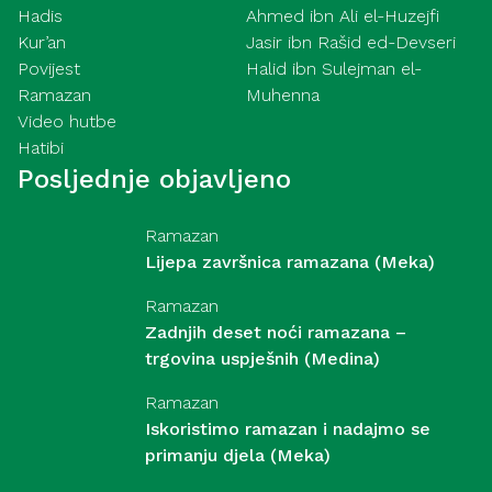
Hadis
Ahmed ibn Ali el-Huzejfi
Kur’an
Jasir ibn Rašid ed-Devseri
Povijest
Halid ibn Sulejman el-
Ramazan
Muhenna
Video hutbe
Hatibi
Posljednje objavljeno
Ramazan
Lijepa završnica ramazana (Meka)
Ramazan
Zadnjih deset noći ramazana –
trgovina uspješnih (Medina)
Ramazan
Iskoristimo ramazan i nadajmo se
primanju djela (Meka)