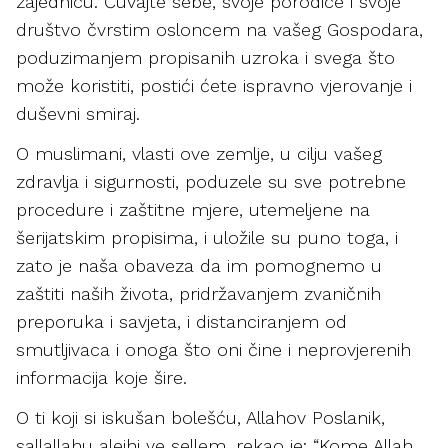
zajednicu. Čuvajte sebe, svoje porodice i svoje
društvo čvrstim osloncem na vašeg Gospodara,
poduzimanjem propisanih uzroka i svega što
može koristiti, postići ćete ispravno vjerovanje i
duševni smiraj.
O muslimani, vlasti ove zemlje, u cilju vašeg
zdravlja i sigurnosti, poduzele su sve potrebne
procedure i zaštitne mjere, utemeljene na
šerijatskim propisima, i uložile su puno toga, i
zato je naša obaveza da im pomognemo u
zaštiti naših života, pridržavanjem zvaničnih
preporuka i savjeta, i distanciranjem od
smutljivaca i onoga što oni čine i neprovjerenih
informacija koje šire.
O ti koji si iskušan bolešću, Allahov Poslanik,
sallallahu alejhi ve sellem, rekao je: “Kome Allah