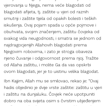
vjerovanja u Njega, nema veće blagodati od
blagodati afijeta, tj. zaštite u vjeri od raznih
smutnji i zaštite tijela od opakih bolesti i teških
iskušenja. Ovaj pojam spada u opće pojmove i
obuhvata, svojim značenjem, zaštitu čovjeka od
svakog vida neugodnosti, i smatra se jednom od
najdragocjenijih Allahovih blagodati prema
Njegovim robovima, i zato je stroga obaveza
njeno čuvanje i odgovornost prema njoj. Tražite
od Allaha zaštitu, i molite Ga da vas opskrbi
ovom blagodati, jer je to uistinu velika blagodat.
Ibn Kajjim, Allah mu se smilovao, rekao je: “Ovaj
hadis objedinio je dvije vrste zaštite: zaštitu u vjeri
i zaštitu na dunjaluku. Čovjek neće upotpuniti
dobro na oba svijeta osim s čvrstim ubjeđenjem