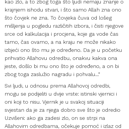
kao zlo, a to zbog toga što ljudi nemaju znanje o
krajnjem ishodu stvari, i što samo Allah zna ono
što čovjek ne zna. To čovjeka čuva od lošeg
mišljenja u pogledu različitih izbora, i čisti njegove
srce od kalkulacija i procjena, koje ga vode čas
tamo, čas ovamo, a na kraju ne može nikako
izbjeći ono što mu je određeno. Da je u početku
prihvatio Allahovu odredbu, onakvu kakva ona
jeste, došlo bi mu ono što je određeno, a on bi
zbog toga zaslužio nagradu i pohvalu…”
Svi ljudi, u odnosu prema Allahovoj odredbi,
mogu se podijeliti u dvije vrste: istinski vjernici i
oni koji to nisu. Vjernik je u svakoj situaciji
svjestan da je za njega dobro sve što je odredio
Uzvišeni: ako ga zadesi zlo, on se strpi na
Allahovim odredbama, očekuje pomoć i izlaz od