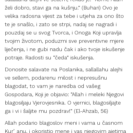
želi dobro, stavi ga na kušnju.” (Buhari) Ovo je
velika radosna vijest za tebe i utjeha za ono što
te je snašlo, i zato se strpi, nadaj se nagradi i
pouzdaj se u svog Tvorca, i Onoga Koji upravlja
tvojim životom, poduzmi sve preventivne mjere
liječenja, i ne gubi nadu čak i ako tvoje iskušenje
potraje. Radosti su “čeda” iskušenja.
Donosite salavate na Poslanika, sallallahu alejhi
ve sellem, podarenu milost i nepresušnu
blagodat, to vam je naredba od vašeg
Gospodara, Koji je objavio: “Allah i meleki Njegovi
blagosiljaju Vjerovjesnika. O vjernici, blagosiljajte
ga i vi i šaljite mu pozdrav!” (El-Ahzab, 56)
Allah podario blagoslov meni i vama u časnom
Kurʼanu, i okoristio mene i vas njegovim ajetima