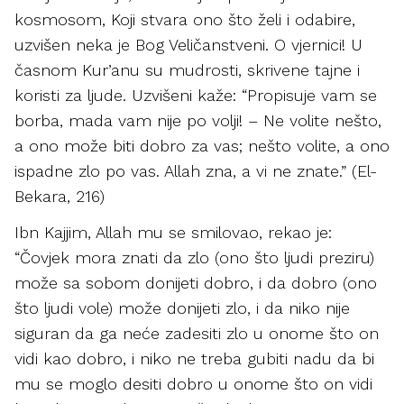
kosmosom, Koji stvara ono što želi i odabire,
uzvišen neka je Bog Veličanstveni. O vjernici! U
časnom Kur’anu su mudrosti, skrivene tajne i
koristi za ljude. Uzvišeni kaže: “Propisuje vam se
borba, mada vam nije po volji! – Ne volite nešto,
a ono može biti dobro za vas; nešto volite, a ono
ispadne zlo po vas. Allah zna, a vi ne znate.” (El-
Bekara, 216)
Ibn Kajjim, Allah mu se smilovao, rekao je:
“Čovjek mora znati da zlo (ono što ljudi preziru)
može sa sobom donijeti dobro, i da dobro (ono
što ljudi vole) može donijeti zlo, i da niko nije
siguran da ga neće zadesiti zlo u onome što on
vidi kao dobro, i niko ne treba gubiti nadu da bi
mu se moglo desiti dobro u onome što on vidi