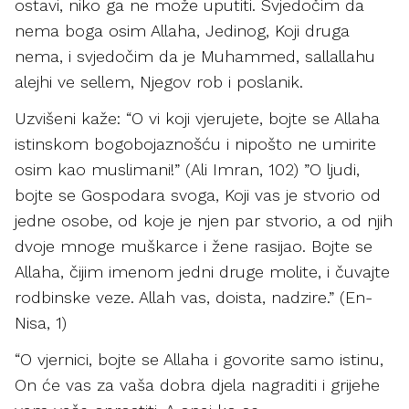
ostavi, niko ga ne može uputiti. Svjedočim da
nema boga osim Allaha, Jedinog, Koji druga
nema, i svjedočim da je Muhammed, sallallahu
alejhi ve sellem, Njegov rob i poslanik.
Uzvišeni kaže: “O vi koji vjerujete, bojte se Allaha
istinskom bogobojaznošću i nipošto ne umirite
osim kao muslimani!” (Ali Imran, 102) ”O ljudi,
bojte se Gospodara svoga, Koji vas je stvorio od
jedne osobe, od koje je njen par stvorio, a od njih
dvoje mnoge muškarce i žene rasijao. Bojte se
Allaha, čijim imenom jedni druge molite, i čuvajte
rodbinske veze. Allah vas, doista, nadzire.” (En-
Nisa, 1)
“O vjernici, bojte se Allaha i govorite samo istinu,
On će vas za vaša dobra djela nagraditi i grijehe