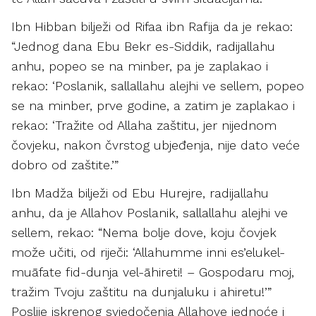
Ibn Hibban bilježi od Rifaa ibn Rafija da je rekao:
“Jednog dana Ebu Bekr es-Siddik, radijallahu
anhu, popeo se na minber, pa je zaplakao i
rekao: ‘Poslanik, sallallahu alejhi ve sellem, popeo
se na minber, prve godine, a zatim je zaplakao i
rekao: ‘Tražite od Allaha zaštitu, jer nijednom
čovjeku, nakon čvrstog ubjeđenja, nije dato veće
dobro od zaštite.’”
Ibn Madža bilježi od Ebu Hurejre, radijallahu
anhu, da je Allahov Poslanik, sallallahu alejhi ve
sellem, rekao: “Nema bolje dove, koju čovjek
može učiti, od riječi: ‘Allahumme inni es’elukel-
muāfate fid-dunja vel-āhireti! – Gospodaru moj,
tražim Tvoju zaštitu na dunjaluku i ahiretu!’”
Poslije iskrenog svjedočenja Allahove jednoće i