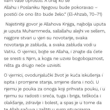
vam vaše oprostiti. A onaj ko se
Allahu i Poslaniku Njegovu bude pokoravao –
postići će ono što bude želio.” (El-Ahzab, 70–71)
Najistinitiji govor je Allahova Knjiga, najbolja uputa
je uputa Muhammeda, sallallahu alejhi ve sellem,
najgore stvari u vjeri su novotarije, svaka
novotarija je zabluda, a svaka zabluda vodi u
Vatru. O vjernici, bojte se Allaha, i znajte da ćete
se sresti s Njim, a koga ne uzvisi bogobojaznost,
ništa ga drugo neće uzvisiti.
O vjernici, ovodunjalučki život je kuća iskušenja i
ispita i promjene stanja, smjene dana i noći. U
njemu je pouka za onoga koji prihvata pouku, i u
njemu su radosti i sreća, tuga i briga, teškoća i
olakšanje, zdravlje i bolest, a spas je u tome da
te Allah sačuva i zaštiti u svim situacijama.