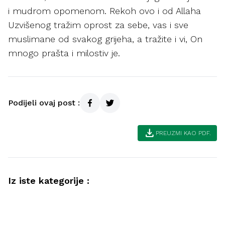
i mudrom opomenom. Rekoh ovo i od Allaha
Uzvišenog tražim oprost za sebe, vas i sve
muslimane od svakog grijeha, a tražite i vi, On
mnogo prašta i milostiv je.
Podijeli ovaj post :
download
PREUZMI KAO PDF.
Iz iste kategorije :
Akida
Savjeti muslimanima kako postići
Akida