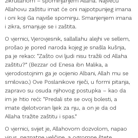
zikrullahom – spominjanjem Allaha. Najveću
Allahovu zaštitu imat će oni najpotpunijeg imana
i oni koji Ga najviše spominju. Smanjenjem imana
i zikra, smanjuje se i zaštita.
O vjernici, Vjerovjesnik, sallallahu alejhi ve sellem,
prošao je pored naroda kojeg je snašla kušnja,
pa je rekao: “Zašto ovi ljudi nisu tražili od Allaha
zaštitu?” (Bezzar od Enesa ibn Malika, a
vjerodostojnim ga je ocijenio Albani, Allah mu se
smilovao.) Ove Poslanikove riječi, u formi pitanja,
zapravo su osuda njihovog postupka – kao da
im je htio reći: “Predali ste se ovoj bolesti, a
imate djelotvoran lijek za nju, a on je da od
Allaha tražite zaštitu i spas.”
O vjernici, svijet je, Allahovom dozvolom, napao
virus, neznatne veličine, a ogromne štete.