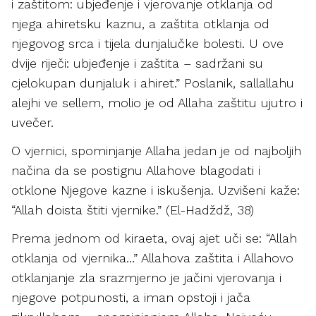
i zaštitom: ubjeđenje i vjerovanje otklanja od
njega ahiretsku kaznu, a zaštita otklanja od
njegovog srca i tijela dunjalučke bolesti. U ove
dvije riječi: ubjeđenje i zaštita – sadržani su
cjelokupan dunjaluk i ahiret.” Poslanik, sallallahu
alejhi ve sellem, molio je od Allaha zaštitu ujutro i
uvečer.
O vjernici, spominjanje Allaha jedan je od najboljih
načina da se postignu Allahove blagodati i
otklone Njegove kazne i iskušenja. Uzvišeni kaže:
“Allah doista štiti vjernike.” (El-Hadždž, 38)
Prema jednom od kiraeta, ovaj ajet uči se: “Allah
otklanja od vjernika…” Allahova zaštita i Allahovo
otklanjanje zla srazmjerno je jačini vjerovanja i
njegove potpunosti, a iman opstoji i jača