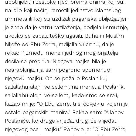
upotrijebiti i žestoke riječi prema onima koji su,
na bilo koji način, remetili jedinstvo islamskog
ummeta ili koji su uzdizali paganska obilježja, jer
je znao da je vatru razilaženja, podjela i smutnje,
ukoliko se zapali, teško ugasiti. Buhari i Muslim
bilježe od Ebu Zerra, radijallahu anhu, da je
rekao: “Između mene i jednog mog prijatelja
desila se prepirka. Njegova majka bila je
nearapkinja, i ja sam pogrdno spomenuo
njegovu majku. On se požalio Poslaniku,
sallallahu alejhi ve sellem, na mene, a Poslanik,
sallallahu alejhi ve sellem, kada smo se sreli,
kazao mi je: “O Ebu Zerre, ti si čovjek u kojem je
ostalo paganskih manira.” Rekao sam: “Allahov
Poslaniče, ko druge vrijeđa, drugi će vrijeđati
njegovog oca i majku.” Ponovio je: “O Ebu Zerre,