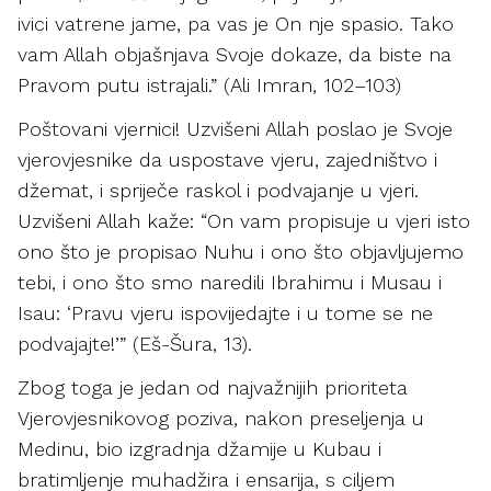
ivici vatrene jame, pa vas je On nje spasio. Tako
vam Allah objašnjava Svoje dokaze, da biste na
Pravom putu istrajali.” (Ali Imran, 102–103)
Poštovani vjernici! Uzvišeni Allah poslao je Svoje
vjerovjesnike da uspostave vjeru, zajedništvo i
džemat, i spriječe raskol i podvajanje u vjeri.
Uzvišeni Allah kaže: “On vam propisuje u vjeri isto
ono što je propisao Nuhu i ono što objavljujemo
tebi, i ono što smo naredili Ibrahimu i Musau i
Isau: ‘Pravu vjeru ispovijedajte i u tome se ne
podvajajte!’” (Eš-Šura, 13).
Zbog toga je jedan od najvažnijih prioriteta
Vjerovjesnikovog poziva, nakon preseljenja u
Medinu, bio izgradnja džamije u Kubau i
bratimljenje muhadžira i ensarija, s ciljem