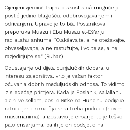
Cijenjeni vjernici! Trajnu bliskost srcâ moguće je
postići jedino blagošću, odobrovoljavanjem i
odricanjem. Upravo je to bila Poslanikova
preporuka Muazu i Ebu Musau el-Eš’ariju,
radijallahu anhuma: “Olakšavajte, a ne otežavajte,
obveseljavajte, a ne rastužujte, i volite se, a ne
razjedinjujte se.” (Buhari)
Odustajanje od dijela dunjalučkih dobara, u
interesu zajedništva, vrlo je važan faktor
očuvanja dobrih međuljudskih odnosa. To vidimo
iz sljedećeg primjera. Kada je Poslanik, sallallahu
alejhi ve sellem, poslije Bitke na Hunejnu podijelio
ratni plijen onima čija srca treba pridobiti (novim
muslimanima), a izostavio je ensarije, to je teško
palo ensarijama, pa ih je on podsjetio na