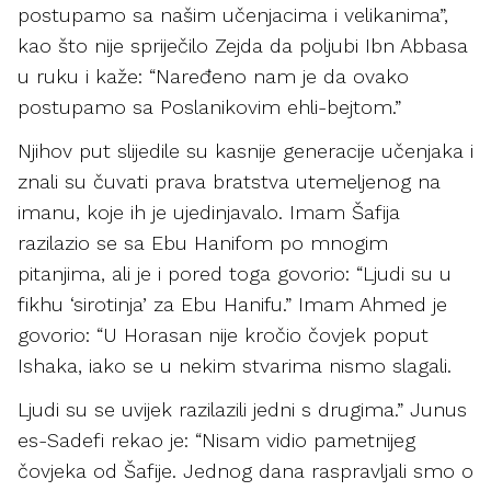
postupamo sa našim učenjacima i velikanima”,
kao što nije spriječilo Zejda da poljubi Ibn Abbasa
u ruku i kaže: “Naređeno nam je da ovako
postupamo sa Poslanikovim ehli-bejtom.”
Njihov put slijedile su kasnije generacije učenjaka i
znali su čuvati prava bratstva utemeljenog na
imanu, koje ih je ujedinjavalo. Imam Šafija
razilazio se sa Ebu Hanifom po mnogim
pitanjima, ali je i pored toga govorio: “Ljudi su u
fikhu ‘sirotinja’ za Ebu Hanifu.” Imam Ahmed je
govorio: “U Horasan nije kročio čovjek poput
Ishaka, iako se u nekim stvarima nismo slagali.
Ljudi su se uvijek razilazili jedni s drugima.” Junus
es-Sadefi rekao je: “Nisam vidio pametnijeg
čovjeka od Šafije. Jednog dana raspravljali smo o