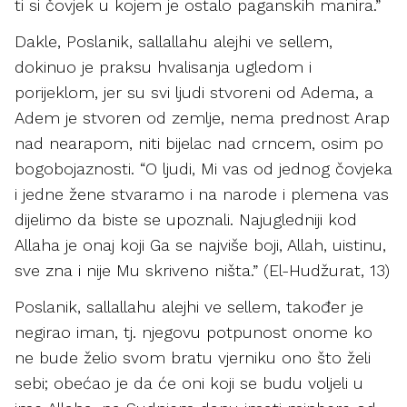
ti si čovjek u kojem je ostalo paganskih manira.”
Dakle, Poslanik, sallallahu alejhi ve sellem,
dokinuo je praksu hvalisanja ugledom i
porijeklom, jer su svi ljudi stvoreni od Adema, a
Adem je stvoren od zemlje, nema prednost Arap
nad nearapom, niti bijelac nad crncem, osim po
bogobojaznosti. “O ljudi, Mi vas od jednog čovjeka
i jedne žene stvaramo i na narode i plemena vas
dijelimo da biste se upoznali. Najugledniji kod
Allaha je onaj koji Ga se najviše boji, Allah, uistinu,
sve zna i nije Mu skriveno ništa.” (El-Hudžurat, 13)
Poslanik, sallallahu alejhi ve sellem, također je
negirao iman, tj. njegovu potpunost onome ko
ne bude želio svom bratu vjerniku ono što želi
sebi; obećao je da će oni koji se budu voljeli u