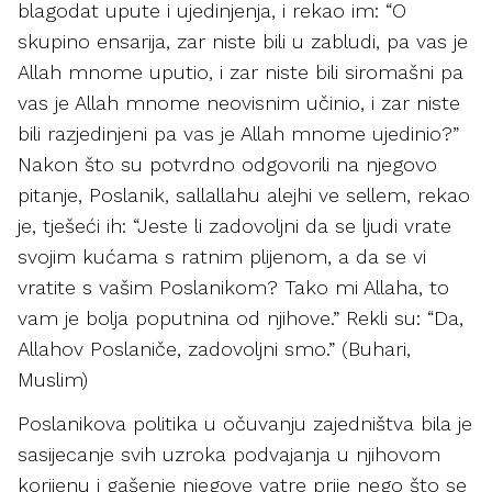
blagodat upute i ujedinjenja, i rekao im: “O
skupino ensarija, zar niste bili u zabludi, pa vas je
Allah mnome uputio, i zar niste bili siromašni pa
vas je Allah mnome neovisnim učinio, i zar niste
bili razjedinjeni pa vas je Allah mnome ujedinio?”
Nakon što su potvrdno odgovorili na njegovo
pitanje, Poslanik, sallallahu alejhi ve sellem, rekao
je, tješeći ih: “Jeste li zadovoljni da se ljudi vrate
svojim kućama s ratnim plijenom, a da se vi
vratite s vašim Poslanikom? Tako mi Allaha, to
vam je bolja poputnina od njihove.” Rekli su: “Da,
Allahov Poslaniče, zadovoljni smo.” (Buhari,
Muslim)
Poslanikova politika u očuvanju zajedništva bila je
sasijecanje svih uzroka podvajanja u njihovom
korijenu i gašenje njegove vatre prije nego što se