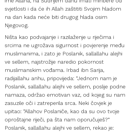
ime Allaha, na Sudnjem danu imati minbere od
svjetlosti i da će ih Allah zaštititi Svojim hladom
na dan kada neće biti drugog hlada osim
Njegovog.
Ništa kao podvajanje i razilaženje u riječima i
srcima ne ugrožava sigurnost i povjerenje među
muslimanima, i zato je Poslanik, sallallahu alejhi
ve sellem, najstrožije naredio pokornost
muslimanskim vođama. Irbad ibn Sarija,
radijallahu anhu, pripovijeda: “Jednom nam je
Poslanik, sallallahu alejhi ve sellem, poslije podne
namaza, održao emotivan vaz, od kojeg su nam
zasuzile oči i zatreperila srca. Neki čovjek je
upitao: “Allahov Poslaniče, kao da su ovo tvoje
oproštajne riječi, pa šta nam oporučuješ?”
Poslanik, sallallahu alejhi ve sellem, rekao je: