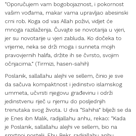
“Oporučujem vam bogobojaznost, i pokornost
vašim vođama, makar vama upravljao abesinski
crni rob. Koga od vas Allah poživi, vidjet će
mnoga razilaženja. Čuvajte se novotarija u vjeri,
jer su novotarije u vjeri zabluda. Ko dočeka to
vrijeme, neka se drži moga i sunneta mojih
pravovjernih halifa, držite ih se čvrsto, svojim
očnjacima.” (Tirmizi, hasen-sahih)
Poslanik, sallallahu alejhi ve sellem, činio je sve
da sačuva kompaktnost i jedinstvo islamskog
ummeta, učvrsti njegovu građevinu i održi
jedinstvenu riječ u njemu do posljednjih
trenutaka svog života. U dva “Sahiha” bilježi se da
je Enes ibn Malik, radijallahu anhu, rekao: “Kada
je Poslanik, sallallahu alejhi ve sellem, bio na
smrtnoj postelji, Ebu Bekr, radijallahu anhu,