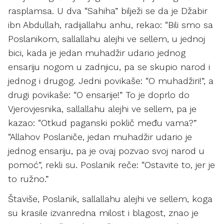
rasplamsa. U dva “Sahiha” bilježi se da je Džabir
ibn Abdullah, radijallahu anhu, rekao: “Bili smo sa
Poslanikom, sallallahu alejhi ve sellem, u jednoj
bici, kada je jedan muhadžir udario jednog
ensariju nogom u zadnjicu, pa se skupio narod i
jednog i drugog. Jedni povikaše: “O muhadžiri!”, a
drugi povikaše: “O ensarije!” To je doprlo do
Vjerovjesnika, sallallahu alejhi ve sellem, pa je
kazao: “Otkud paganski poklič među vama?”
“Allahov Poslaniče, jedan muhadžir udario je
jednog ensariju, pa je ovaj pozvao svoj narod u
pomoć”, rekli su. Poslanik reče: “Ostavite to, jer je
to ružno.”
Štaviše, Poslanik, sallallahu alejhi ve sellem, koga
su krasile izvanredna milost i blagost, znao je