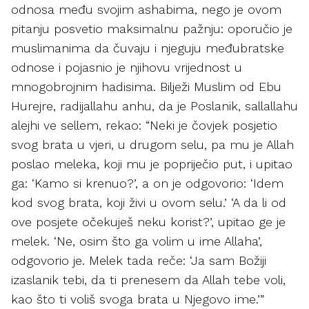
odnosa među svojim ashabima, nego je ovom
pitanju posvetio maksimalnu pažnju: oporučio je
muslimanima da čuvaju i njeguju međubratske
odnose i pojasnio je njihovu vrijednost u
mnogobrojnim hadisima. Bilježi Muslim od Ebu
Hurejre, radijallahu anhu, da je Poslanik, sallallahu
alejhi ve sellem, rekao: “Neki je čovjek posjetio
svog brata u vjeri, u drugom selu, pa mu je Allah
poslao meleka, koji mu je popriječio put, i upitao
ga: ‘Kamo si krenuo?’, a on je odgovorio: ‘Idem
kod svog brata, koji živi u ovom selu.’ ‘A da li od
ove posjete očekuješ neku korist?’, upitao ge je
melek. ‘Ne, osim što ga volim u ime Allaha’,
odgovorio je. Melek tada reče: ‘Ja sam Božiji
izaslanik tebi, da ti prenesem da Allah tebe voli,
kao što ti voliš svoga brata u Njegovo ime.’”