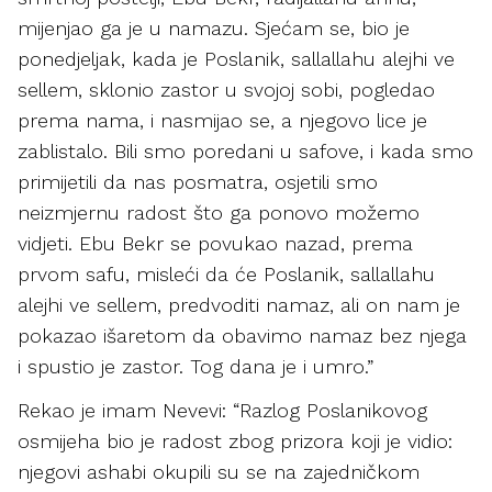
mijenjao ga je u namazu. Sjećam se, bio je
ponedjeljak, kada je Poslanik, sallallahu alejhi ve
sellem, sklonio zastor u svojoj sobi, pogledao
prema nama, i nasmijao se, a njegovo lice je
zablistalo. Bili smo poredani u safove, i kada smo
primijetili da nas posmatra, osjetili smo
neizmjernu radost što ga ponovo možemo
vidjeti. Ebu Bekr se povukao nazad, prema
prvom safu, misleći da će Poslanik, sallallahu
alejhi ve sellem, predvoditi namaz, ali on nam je
pokazao išaretom da obavimo namaz bez njega
i spustio je zastor. Tog dana je i umro.”
Rekao je imam Nevevi: “Razlog Poslanikovog
osmijeha bio je radost zbog prizora koji je vidio:
njegovi ashabi okupili su se na zajedničkom