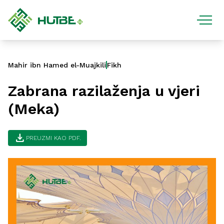
Mahir ibn Hamed el-Muajkili
Fikh
Zabrana razilaženja u vjeri
(Meka)
download
PREUZMI KAO PDF.