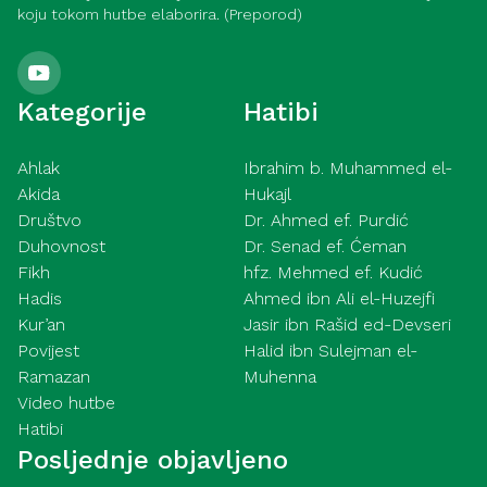
koju tokom hutbe elaborira. (Preporod)
Kategorije
Hatibi
Ahlak
Ibrahim b. Muhammed el-
Akida
Hukajl
Društvo
Dr. Ahmed ef. Purdić
Duhovnost
Dr. Senad ef. Ćeman
Fikh
hfz. Mehmed ef. Kudić
Hadis
Ahmed ibn Ali el-Huzejfi
Kur’an
Jasir ibn Rašid ed-Devseri
Povijest
Halid ibn Sulejman el-
Ramazan
Muhenna
Video hutbe
Hatibi
Posljednje objavljeno