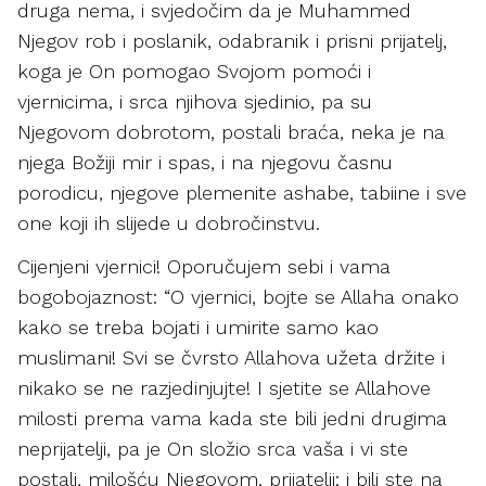
druga nema, i svjedočim da je Muhammed
Njegov rob i poslanik, odabranik i prisni prijatelj,
koga je On pomogao Svojom pomoći i
vjernicima, i srca njihova sjedinio, pa su
Njegovom dobrotom, postali braća, neka je na
njega Božiji mir i spas, i na njegovu časnu
porodicu, njegove plemenite ashabe, tabiine i sve
one koji ih slijede u dobročinstvu.
Cijenjeni vjernici! Oporučujem sebi i vama
bogobojaznost: “O vjernici, bojte se Allaha onako
kako se treba bojati i umirite samo kao
muslimani! Svi se čvrsto Allahova užeta držite i
nikako se ne razjedinjujte! I sjetite se Allahove
milosti prema vama kada ste bili jedni drugima
neprijatelji, pa je On složio srca vaša i vi ste
postali, milošću Njegovom, prijatelji; i bili ste na