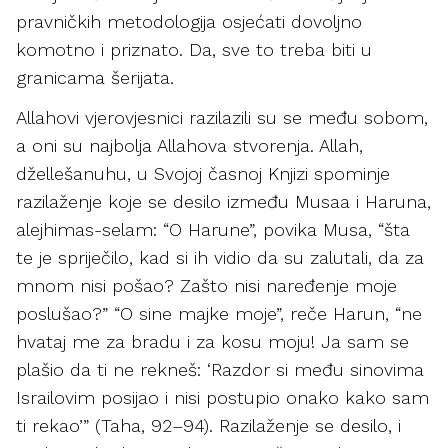
pravničkih metodologija osjećati dovoljno
komotno i priznato. Da, sve to treba biti u
granicama šerijata.
Allahovi vjerovjesnici razilazili su se među sobom,
a oni su najbolja Allahova stvorenja. Allah,
džellešanuhu, u Svojoj časnoj Knjizi spominje
razilaženje koje se desilo između Musaa i Haruna,
alejhimas-selam: “O Harune”, povika Musa, “šta
te je spriječilo, kad si ih vidio da su zalutali, da za
mnom nisi pošao? Zašto nisi naređenje moje
poslušao?” “O sine majke moje”, reče Harun, “ne
hvataj me za bradu i za kosu moju! Ja sam se
plašio da ti ne rekneš: ‘Razdor si među sinovima
Israilovim posijao i nisi postupio onako kako sam
ti rekao’” (Taha, 92–94). Razilaženje se desilo, i