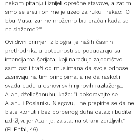
nekom pitanju i iznijeli oprečne stavove, a zatim
smo se sreli i on me je uzeo za ruku i rekao: ‘O
Ebu Musa, zar ne možemo biti braća i kada se
ne slažemo?’”
Ovi divni primjeri iz biografije naših časnih
prethodnika u potpunosti se podudaraju sa
intencijama šerijata, koji naređuje zajedništvo i
samilost i traži od muslimana da svoje odnose
zasnivaju na tim principima, a ne da raskol i
svađa budu u osnovi svih njihovih razilaženja.
Allah, džellešanuhu, kaže: “I pokoravajte se
Allahu i Poslaniku Njegovu, i ne prepirite se da ne
biste klonuli i bez borbenog duha ostali; i budite
izdržljivi, jer Allah je, zaista, na strani izdržljivih.”
(El-Enfal, 46)