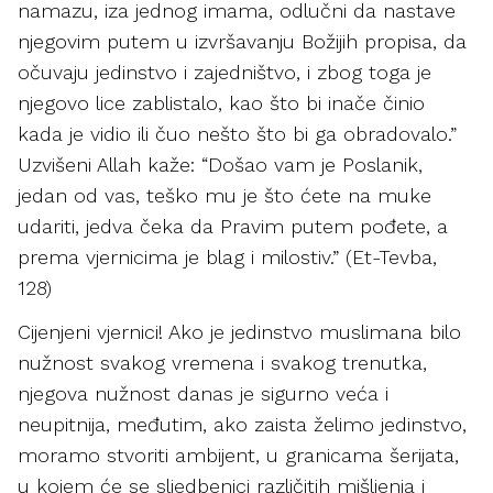
namazu, iza jednog imama, odlučni da nastave
njegovim putem u izvršavanju Božijih propisa, da
očuvaju jedinstvo i zajedništvo, i zbog toga je
njegovo lice zablistalo, kao što bi inače činio
kada je vidio ili čuo nešto što bi ga obradovalo.”
Uzvišeni Allah kaže: “Došao vam je Poslanik,
jedan od vas, teško mu je što ćete na muke
udariti, jedva čeka da Pravim putem pođete, a
prema vjernicima je blag i milostiv.” (Et-Tevba,
128)
Cijenjeni vjernici! Ako je jedinstvo muslimana bilo
nužnost svakog vremena i svakog trenutka,
njegova nužnost danas je sigurno veća i
neupitnija, međutim, ako zaista želimo jedinstvo,
moramo stvoriti ambijent, u granicama šerijata,
u kojem će se sljedbenici različitih mišljenja i