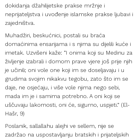
dokidanja džahilijetske prakse mržnje i
neprijateljstva i uvođenje islamske prakse ljubavi i
zajedništva.
Muhadžiri, beskućnici, postali su braća
domaćinima ensarijama i s njima su dijelili kuće i
imetak. Uzvišeni kaže: “I onima koji su Medinu za
življenje izabrali i domom prave vjere još prije njih
je učinili; oni vole one koji im se doseljavaju i u
grudima svojim nikakvu tegobu, zato što im se
daje, ne osjećaju, i više vole njima nego sebi,
mada im je i samima potrebno. A oni koji se
uščuvaju lakomosti, oni će, sigurno, uspjeti.” (El-
Hašr, 9)
Poslanik, sallallahu alejhi ve sellem, nije se
zadržao na uspostavljanju bratskih i prijateljskih