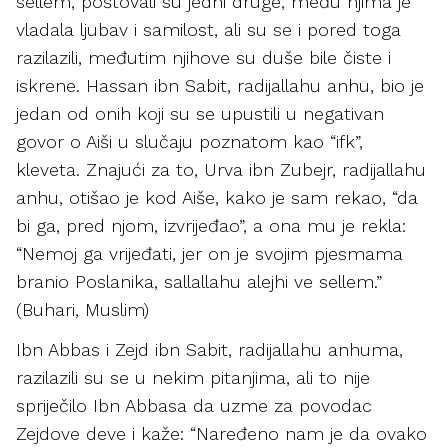
sellem, poštovali su jedni druge, među njima je
vladala ljubav i samilost, ali su se i pored toga
razilazili, međutim njihove su duše bile čiste i
iskrene. Hassan ibn Sabit, radijallahu anhu, bio je
jedan od onih koji su se upustili u negativan
govor o Aiši u slučaju poznatom kao “ifk”,
kleveta. Znajući za to, Urva ibn Zubejr, radijallahu
anhu, otišao je kod Aiše, kako je sam rekao, “da
bi ga, pred njom, izvrijeđao”, a ona mu je rekla:
“Nemoj ga vrijeđati, jer on je svojim pjesmama
branio Poslanika, sallallahu alejhi ve sellem.”
(Buhari, Muslim)
Ibn Abbas i Zejd ibn Sabit, radijallahu anhuma,
razilazili su se u nekim pitanjima, ali to nije
spriječilo Ibn Abbasa da uzme za povodac
Zejdove deve i kaže: “Naređeno nam je da ovako