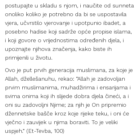
postupajte u skladu s njom, i naučite od sunneta
onoliko koliko je potrebno da bi se uspostavila
vjera, učvrstilo vjerovanje i upotpunio ibadet, a
posebno hadise koji sadrže opće propise islama,
i koji govore o vrijednostima određenih djela, i
upoznajte njihova značenja, kako biste ih
primijenili u životu.
Ovo je put prvih generacija muslimana, za koje je
Allah, džellešanuhu, rekao: “Allah je zadovoljan
prvim muslimanima, muhadžirima i ensarijama i
svima onima koji ih slijede dobra djela čineći, a i
oni su zadovoljni Njime; za njih je On pripremio
džennetske bašče kroz koje rijeke teku, i oni će
vječno i zauvijek u njima boraviti. To je veliki
uspjeh.” (Et-Tevba, 100)