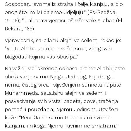
Gospodaru svome iz straha i želje klanjaju, a dio
onog što im Mi dajemo udjeljuju.” (Es-Sedžda,
15–16); “… ali pravi vjernici još više vole Allaha.” (El-
Bekara, 165)
Vjerovjesnik, sallallahu alejhi ve sellem, rekao je:
“Volite Allaha iz dubine vaših srca, zbog svih
blagodati kojima vas obasipa.”
Najvažniji vid iskrenog odnosa prema Allahu jeste
obožavanje samo Njega, Jedinog, Koji druga
nema, čistog srca i slijeđenjem sunneta i upute
Muhammeda, sallallahu alejhi ve sellem, i
posvećivanje svih vrsta ibadeta, dove, traženja
pomoći i pouzdanja, Njemu Jedinom. Uzvišeni
kaže: “Reci: ‘Ja se samo Gospodaru svome
klanjam, i nikoga Njemu ravnim ne smatram.”