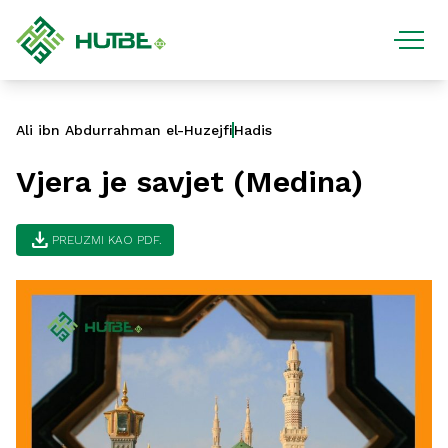
Ali ibn Abdurrahman el-Huzejfi
Hadis
Vjera je savjet (Medina)
download
PREUZMI KAO PDF.