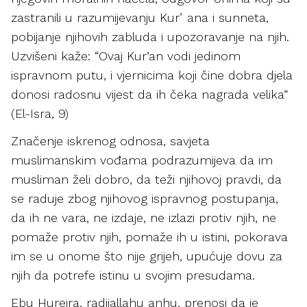
zastranili u razumijevanju Kurʼana i sunneta,
pobijanje njihovih zabluda i upozoravanje na njih.
Uzvišeni kaže: “Ovaj Kur’an vodi jedinom
ispravnom putu, i vjernicima koji čine dobra djela
donosi radosnu vijest da ih čeka nagrada velika”
(El-Isra, 9)
Značenje iskrenog odnosa, savjeta
muslimanskim vođama podrazumijeva da im
musliman želi dobro, da teži njihovoj pravdi, da
se raduje zbog njihovog ispravnog postupanja,
da ih ne vara, ne izdaje, ne izlazi protiv njih, ne
pomaže protiv njih, pomaže ih u istini, pokorava
im se u onome što nije grijeh, upućuje dovu za
njih da potrefe istinu u svojim presudama.
Ebu Hurejra, radijallahu anhu, prenosi da je