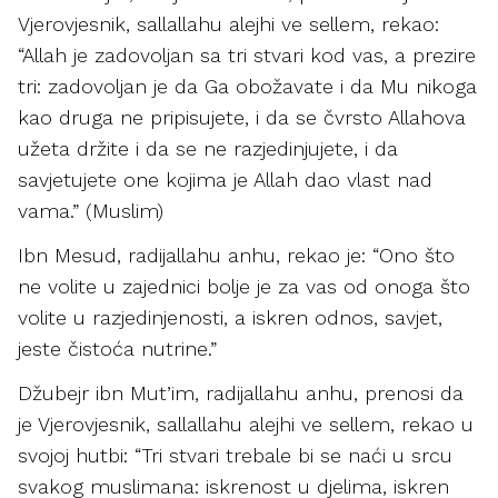
Vjerovjesnik, sallallahu alejhi ve sellem, rekao:
“Allah je zadovoljan sa tri stvari kod vas, a prezire
tri: zadovoljan je da Ga obožavate i da Mu nikoga
kao druga ne pripisujete, i da se čvrsto Allahova
užeta držite i da se ne razjedinjujete, i da
savjetujete one kojima je Allah dao vlast nad
vama.” (Muslim)
Ibn Mesud, radijallahu anhu, rekao je: “Ono što
ne volite u zajednici bolje je za vas od onoga što
volite u razjedinjenosti, a iskren odnos, savjet,
jeste čistoća nutrine.”
Džubejr ibn Mut’im, radijallahu anhu, prenosi da
je Vjerovjesnik, sallallahu alejhi ve sellem, rekao u
svojoj hutbi: “Tri stvari trebale bi se naći u srcu
svakog muslimana: iskrenost u djelima, iskren