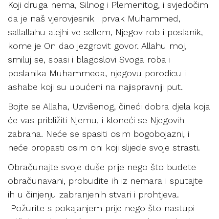
Koji druga nema, Silnog i Plemenitog, i svjedočim
da je naš vjerovjesnik i prvak Muhammed,
sallallahu alejhi ve sellem, Njegov rob i poslanik,
kome je On dao jezgrovit govor. Allahu moj,
smiluj se, spasi i blagoslovi Svoga roba i
poslanika Muhammeda, njegovu porodicu i
ashabe koji su upućeni na najispravniji put.
Bojte se Allaha, Uzvišenog, čineći dobra djela koja
će vas približiti Njemu, i kloneći se Njegovih
zabrana. Neće se spasiti osim bogobojazni, i
neće propasti osim oni koji slijede svoje strasti.
Obračunajte svoje duše prije nego što budete
obračunavani, probudite ih iz nemara i sputajte
ih u činjenju zabranjenih stvari i prohtjeva.
Požurite s pokajanjem prije nego što nastupi