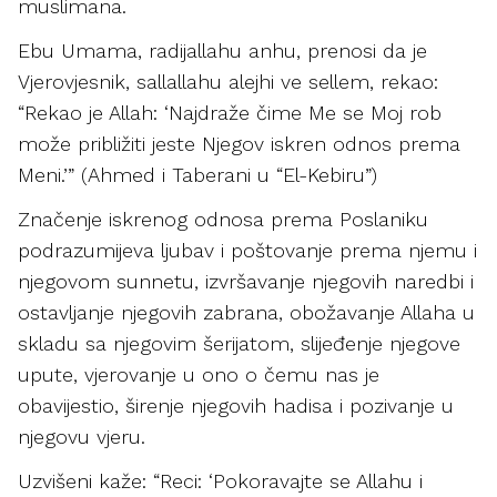
muslimana.
Ebu Umama, radijallahu anhu, prenosi da je
Vjerovjesnik, sallallahu alejhi ve sellem, rekao:
“Rekao je Allah: ‘Najdraže čime Me se Moj rob
može približiti jeste Njegov iskren odnos prema
Meni.’” (Ahmed i Taberani u “El-Kebiru”)
Značenje iskrenog odnosa prema Poslaniku
podrazumijeva ljubav i poštovanje prema njemu i
njegovom sunnetu, izvršavanje njegovih naredbi i
ostavljanje njegovih zabrana, obožavanje Allaha u
skladu sa njegovim šerijatom, slijeđenje njegove
upute, vjerovanje u ono o čemu nas je
obavijestio, širenje njegovih hadisa i pozivanje u
njegovu vjeru.
Uzvišeni kaže: “Reci: ‘Pokoravajte se Allahu i