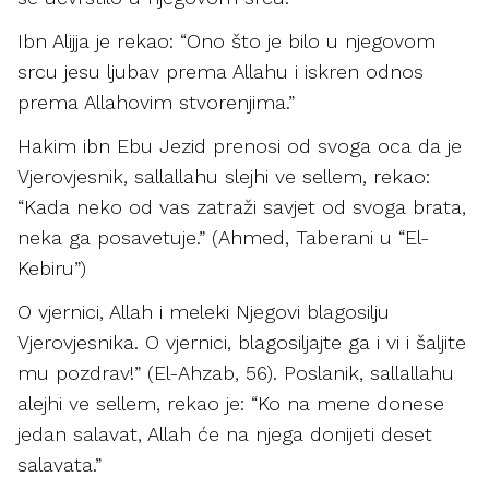
Ibn Alijja je rekao: “Ono što je bilo u njegovom
srcu jesu ljubav prema Allahu i iskren odnos
prema Allahovim stvorenjima.”
Hakim ibn Ebu Jezid prenosi od svoga oca da je
Vjerovjesnik, sallallahu slejhi ve sellem, rekao:
“Kada neko od vas zatraži savjet od svoga brata,
neka ga posavetuje.” (Ahmed, Taberani u “El-
Kebiru”)
O vjernici, Allah i meleki Njegovi blagosilju
Vjerovjesnika. O vjernici, blagosiljajte ga i vi i šaljite
mu pozdrav!” (El-Ahzab, 56). Poslanik, sallallahu
alejhi ve sellem, rekao je: “Ko na mene donese
jedan salavat, Allah će na njega donijeti deset
salavata.”