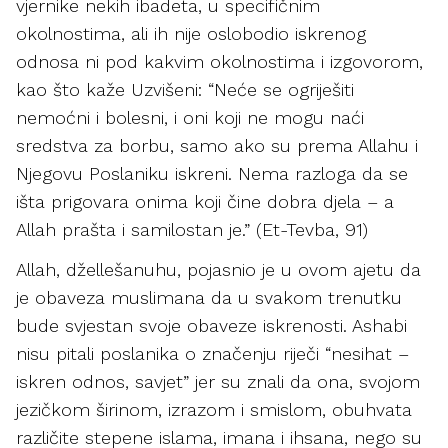
vjernike nekih ibadeta, u specifičnim
okolnostima, ali ih nije oslobodio iskrenog
odnosa ni pod kakvim okolnostima i izgovorom,
kao što kaže Uzvišeni: “Neće se ogriješiti
nemoćni i bolesni, i oni koji ne mogu naći
sredstva za borbu, samo ako su prema Allahu i
Njegovu Poslaniku iskreni. Nema razloga da se
išta prigovara onima koji čine dobra djela – a
Allah prašta i samilostan je.” (Et-Tevba, 91)
Allah, džellešanuhu, pojasnio je u ovom ajetu da
je obaveza muslimana da u svakom trenutku
bude svjestan svoje obaveze iskrenosti. Ashabi
nisu pitali poslanika o značenju riječi “nesihat –
iskren odnos, savjet” jer su znali da ona, svojom
jezičkom širinom, izrazom i smislom, obuhvata
različite stepene islama, imana i ihsana, nego su