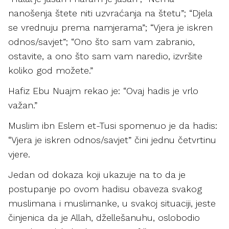
nanošenja štete niti uzvraćanja na štetu”; “Djela
se vrednuju prema namjerama”; “Vjera je iskren
odnos/savjet”; “Ono što sam vam zabranio,
ostavite, a ono što sam vam naredio, izvršite
koliko god možete.”
Hafiz Ebu Nuajm rekao je: “Ovaj hadis je vrlo
važan.”
Muslim ibn Eslem et-Tusi spomenuo je da hadis:
“Vjera je iskren odnos/savjet” čini jednu četvrtinu
vjere.
Jedan od dokaza koji ukazuje na to da je
postupanje po ovom hadisu obaveza svakog
muslimana i muslimanke, u svakoj situaciji, jeste
činjenica da je Allah, džellešanuhu, oslobodio