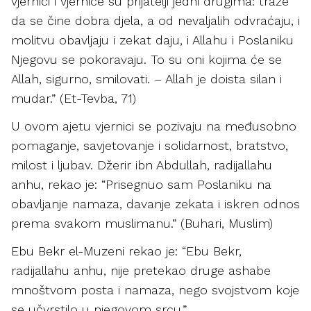
vjernici i vjernice su prijatelji jedni drugima: traže
da se čine dobra djela, a od nevaljalih odvraćaju, i
molitvu obavljaju i zekat daju, i Allahu i Poslaniku
Njegovu se pokoravaju. To su oni kojima će se
Allah, sigurno, smilovati. – Allah je doista silan i
mudar.” (Et-Tevba, 71)
U ovom ajetu vjernici se pozivaju na međusobno
pomaganje, savjetovanje i solidarnost, bratstvo,
milost i ljubav. Džerir ibn Abdullah, radijallahu
anhu, rekao je: “Prisegnuo sam Poslaniku na
obavljanje namaza, davanje zekata i iskren odnos
prema svakom muslimanu.” (Buhari, Muslim)
Ebu Bekr el-Muzeni rekao je: “Ebu Bekr,
radijallahu anhu, nije pretekao druge ashabe
mnoštvom posta i namaza, nego svojstvom koje
se učvrstilo u njegovom srcu.”