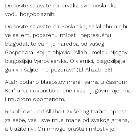
Donosite salavate na prvaka svih poslanika i
vođu bogobojaznih.
Donosite salavate na Poslanika, sallallahu alejhi
ve sellem, podarenu milost i nepresušnu
blagodat, to vam je naredba od vašeg
Gospodara, Koji je objavio: “Allah i meleki Njegovi
blagosiljaju Vjerovjesnika. O vjernici, blagosiljajte
ga i vi i šaljite mu pozdrav!” (El-Ahzab, 56)
Allah podario blagoslov meni i vama u časnom
Kurʼanu, i okoristio mene i vas njegovim ajetima
i mudrom opomenom.
Rekoh ovo i od Allaha Uzvišenog tražim oprost
za sebe, vas i sve muslimane od svakog grijeha,
a tražite i vi, On mnogo prašta i milostiv je.