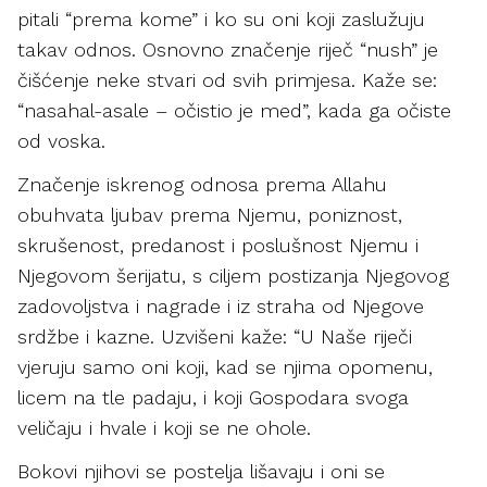
pitali “prema kome” i ko su oni koji zaslužuju
takav odnos. Osnovno značenje riječ “nush” je
čišćenje neke stvari od svih primjesa. Kaže se:
“nasahal-asale – očistio je med”, kada ga očiste
od voska.
Značenje iskrenog odnosa prema Allahu
obuhvata ljubav prema Njemu, poniznost,
skrušenost, predanost i poslušnost Njemu i
Njegovom šerijatu, s ciljem postizanja Njegovog
zadovoljstva i nagrade i iz straha od Njegove
srdžbe i kazne. Uzvišeni kaže: “U Naše riječi
vjeruju samo oni koji, kad se njima opomenu,
licem na tle padaju, i koji Gospodara svoga
veličaju i hvale i koji se ne ohole.
Bokovi njihovi se postelja lišavaju i oni se