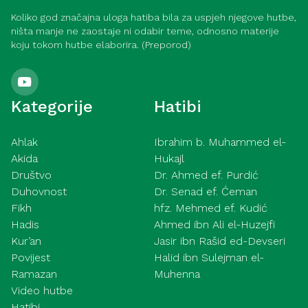
Koliko god značajna uloga hatiba bila za uspjeh njegove hutbe,
ništa manje ne zaostaje ni odabir teme, odnosno materije
koju tokom hutbe elaborira. (Preporod)
Kategorije
Hatibi
Ahlak
Ibrahim b. Muhammed el-
Akida
Hukajl
Društvo
Dr. Ahmed ef. Purdić
Duhovnost
Dr. Senad ef. Ćeman
Fikh
hfz. Mehmed ef. Kudić
Hadis
Ahmed ibn Ali el-Huzejfi
Kur’an
Jasir ibn Rašid ed-Devseri
Povijest
Halid ibn Sulejman el-
Ramazan
Muhenna
Video hutbe
Hatibi