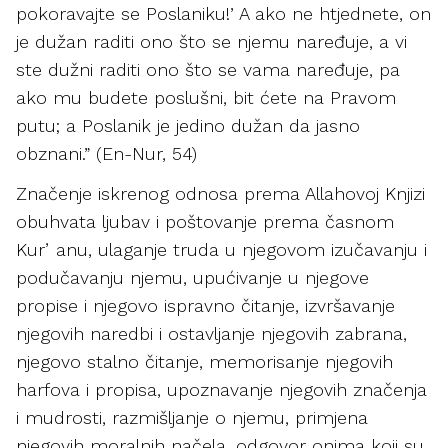
pokoravajte se Poslaniku!’ A ako ne htjednete, on
je dužan raditi ono što se njemu naređuje, a vi
ste dužni raditi ono što se vama naređuje, pa
ako mu budete poslušni, bit ćete na Pravom
putu; a Poslanik je jedino dužan da jasno
obznani.” (En-Nur, 54)
Značenje iskrenog odnosa prema Allahovoj Knjizi
obuhvata ljubav i poštovanje prema časnom
Kurʼanu, ulaganje truda u njegovom izučavanju i
podučavanju njemu, upućivanje u njegove
propise i njegovo ispravno čitanje, izvršavanje
njegovih naredbi i ostavljanje njegovih zabrana,
njegovo stalno čitanje, memorisanje njegovih
harfova i propisa, upoznavanje njegovih značenja
i mudrosti, razmišljanje o njemu, primjena
njegovih moralnih načela, odgovor onima koji su