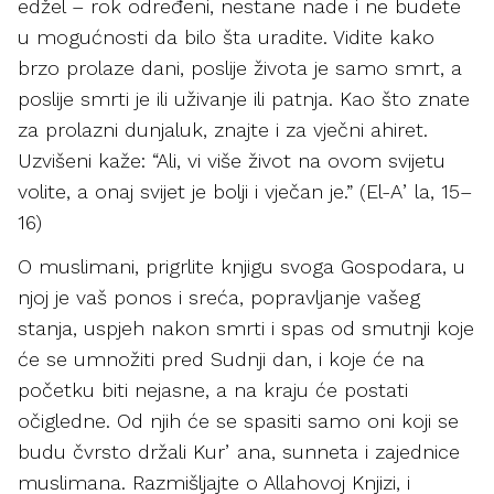
edžel – rok određeni, nestane nade i ne budete
u mogućnosti da bilo šta uradite. Vidite kako
brzo prolaze dani, poslije života je samo smrt, a
poslije smrti je ili uživanje ili patnja. Kao što znate
za prolazni dunjaluk, znajte i za vječni ahiret.
Uzvišeni kaže: “Ali, vi više život na ovom svijetu
volite, a onaj svijet je bolji i vječan je.” (El-Aʼla, 15–
16)
O muslimani, prigrlite knjigu svoga Gospodara, u
njoj je vaš ponos i sreća, popravljanje vašeg
stanja, uspjeh nakon smrti i spas od smutnji koje
će se umnožiti pred Sudnji dan, i koje će na
početku biti nejasne, a na kraju će postati
očigledne. Od njih će se spasiti samo oni koji se
budu čvrsto držali Kurʼana, sunneta i zajednice
muslimana. Razmišljajte o Allahovoj Knjizi, i