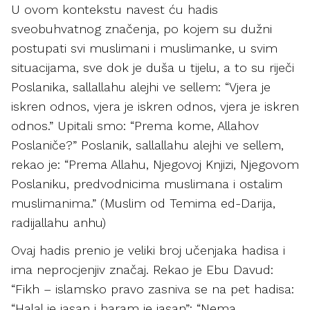
U ovom kontekstu navest ću hadis
sveobuhvatnog značenja, po kojem su dužni
postupati svi muslimani i muslimanke, u svim
situacijama, sve dok je duša u tijelu, a to su riječi
Poslanika, sallallahu alejhi ve sellem: “Vjera je
iskren odnos, vjera je iskren odnos, vjera je iskren
odnos.” Upitali smo: “Prema kome, Allahov
Poslaniče?” Poslanik, sallallahu alejhi ve sellem,
rekao je: “Prema Allahu, Njegovoj Knjizi, Njegovom
Poslaniku, predvodnicima muslimana i ostalim
muslimanima.” (Muslim od Temima ed-Darija,
radijallahu anhu)
Ovaj hadis prenio je veliki broj učenjaka hadisa i
ima neprocjenjiv značaj. Rekao je Ebu Davud:
“Fikh – islamsko pravo zasniva se na pet hadisa:
“Halal je jasan i haram je jasan”; “Nema