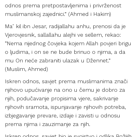
odnos prema pretpostavljenima i privrženost
muslimanskoj zajednici.” (Ahmed i Hakim)
Maʼkil ibn Jesar, radijallahu anhu, prenosi da je
Vjerovjesnik, sallallahu alejhi ve sellem, rekao:
“Nema nijednog čovjeka kojem Allah povjeri brigu
o ljudima, i on se ne bude brinuo o njima, a da
mu On neće zabraniti ulazak u Džennet.”
(Muslim, Ahmed)
Iskren odnos, savjet prema muslimanima znači
njihovo upućivanje na ono u čemu je dobro za
njih, podučavanje propisima vjere, sakrivanje
njihovih sramota, ispunjavanje njihovih potreba,
izbjegavanje prevare, izdaje i zavisti u odnosu
prema njima i zauzimanje za njih.
Iskren odnos, savjet bio je svojstvo i odlika Božijih