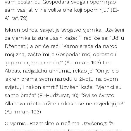
vam poslanicu Gospodara svoga i opominjao
sam vas, ali vi ne volite one koji opominju.” (El-
Aʼraf, 79)
Iskren odnos, savjet je svojstvo vjernika. Uzvišeni
za vjernika iz sure Jasin kaže: “I reći će se: ‘Uđi u
Džennet!’, a on će reći: ‘Kamo sreće da narod
moj zna, zašto mi je Gospodar moj oprostio i
lijep mi prijem priredio!’” (Ali Imran, 103) Ibn
Abbas, radijallahu anhuma, rekao je: “On je bio
iskren prema svom narodu u životu na ovom
svijetu, i nakon smrti.” Uzvišeni kaže: “Vjernici su
samo braća” (El-Hudžurat, 10); “Svi se čvrsto
Allahova užeta držite i nikako se ne razjedinjujte!”
(Ali Imran, 103)
O vjernici! Razmislite o riječima Uzvišenog: “A