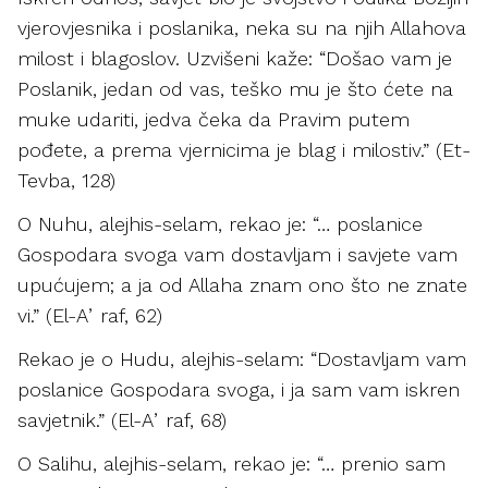
vjerovjesnika i poslanika, neka su na njih Allahova
milost i blagoslov. Uzvišeni kaže: “Došao vam je
Poslanik, jedan od vas, teško mu je što ćete na
muke udariti, jedva čeka da Pravim putem
pođete, a prema vjernicima je blag i milostiv.” (Et-
Tevba, 128)
O Nuhu, alejhis-selam, rekao je: “… poslanice
Gospodara svoga vam dostavljam i savjete vam
upućujem; a ja od Allaha znam ono što ne znate
vi.” (El-Aʼraf, 62)
Rekao je o Hudu, alejhis-selam: “Dostavljam vam
poslanice Gospodara svoga, i ja sam vam iskren
savjetnik.” (El-Aʼraf, 68)
O Salihu, alejhis-selam, rekao je: “… prenio sam