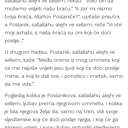
sallallahu alejhi ve sellem, rekao: “Volio bih da
možemo vidjeti našu braću.” “A zar mi nismo
tvoja braća, Allahov Poslaniče?”, upitaše prisutni,
a Poslanik, sallallahu alejhi ve sellem, reče “Vi ste
moji ashabi, a naša braća su oni koji će doći
poslije…”
U drugom hadisu, Poslanik, sallallahu alejhi ve
sellem, kaže: “Među onima iz mog ummeta koji
će me najviše voljeti jesu ljudi koji će doći poslije
mene, a koji bi dali sve, i porodicu i imetak, samo
da me vide.”
Pogledaj kolika je Poslanikova, sallallahu alejhi ve
sellem, ljubav prema njegovom ummetu, i kolika
je bila njegova želja da, samo na tren, vidi svoje
sljedbenike koji će doći poslije njega, i koji će ga
iskreno voljeti, i svoju ljubav potvrditi slijeđenjem