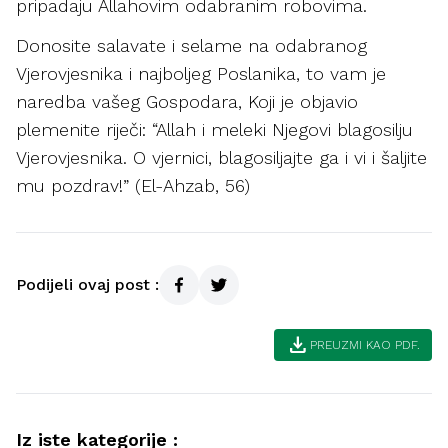
pripadaju Allahovim odabranim robovima.
Donosite salavate i selame na odabranog
Vjerovjesnika i najboljeg Poslanika, to vam je
naredba vašeg Gospodara, Koji je objavio
plemenite riječi: “Allah i meleki Njegovi blagosilju
Vjerovjesnika. O vjernici, blagosiljajte ga i vi i šaljite
mu pozdrav!” (El-Ahzab, 56)
Podijeli ovaj post :
download
PREUZMI KAO PDF.
Iz iste kategorije :