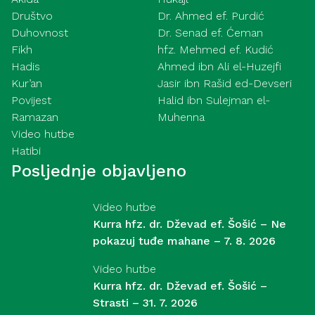
Društvo
Dr. Ahmed ef. Purdić
Duhovnost
Dr. Senad ef. Ćeman
Fikh
hfz. Mehmed ef. Kudić
Hadis
Ahmed ibn Ali el-Huzejfi
Kur’an
Jasir ibn Rašid ed-Devseri
Povijest
Halid ibn Sulejman el-
Ramazan
Muhenna
Video hutbe
Hatibi
Posljednje objavljeno
Video hutbe
Kurra hfz. dr. Dževad ef. Šošić – Ne
pokazuj tuđe mahane – 7. 8. 2026
Video hutbe
Kurra hfz. dr. Dževad ef. Šošić –
Strasti – 31. 7. 2026