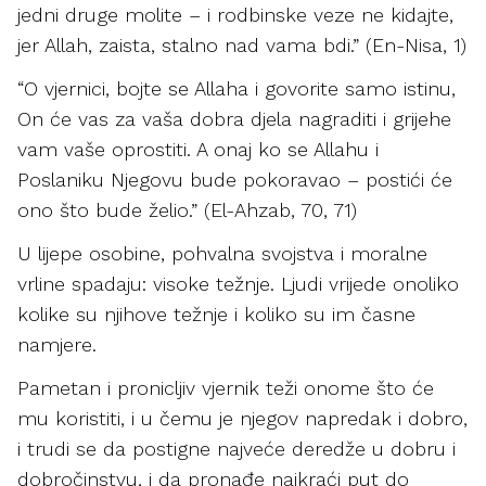
jedni druge molite – i rodbinske veze ne kidajte,
jer Allah, zaista, stalno nad vama bdi.” (En-Nisa, 1)
“O vjernici, bojte se Allaha i govorite samo istinu,
On će vas za vaša dobra djela nagraditi i grijehe
vam vaše oprostiti. A onaj ko se Allahu i
Poslaniku Njegovu bude pokoravao – postići će
ono što bude želio.” (El-Ahzab, 70, 71)
U lijepe osobine, pohvalna svojstva i moralne
vrline spadaju: visoke težnje. Ljudi vrijede onoliko
kolike su njihove težnje i koliko su im časne
namjere.
Pametan i pronicljiv vjernik teži onome što će
mu koristiti, i u čemu je njegov napredak i dobro,
i trudi se da postigne najveće deredže u dobru i
dobročinstvu, i da pronađe najkraći put do