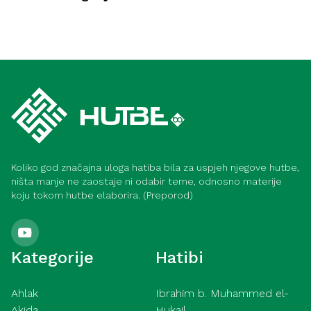
Ahlak
Iskoristi ramazan u dobru i dobročinstvu
Ahlak
(Meka)
Samozadivljenost – pokazatelji i načini
liječenja (Meka)
Koliko god značajna uloga hatiba bila za uspjeh njegove hutbe,
ništa manje ne zaostaje ni odabir teme, odnosno materije
koju tokom hutbe elaborira. (Preporod)
Kategorije
Hatibi
Ahlak
Ibrahim b. Muhammed el-
Akida
Hukajl