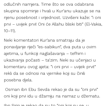
odlučnih namjera. Time što se ova odabrana
skupina spominje i hvali u Kur’anu ukazuje se na
njenu posebnost i vrijednost. Uzvišeni kaže: “i oni
prvi – uvijek prvi! Oni će Allahu bliski biti” (El-Vakia,
10–11).
Neki komentatori Kur’ana smatraju da je
ponavljanje riječi “es-sabikun”, dva puta u ovim
ajetima, u funkciji naglašavanja – tefhim i
ukazivanja počasti – ta’zim. Neki su učenjaci u
komentaru ovog ajeta: “i oni prvi – uvijek prvi!”
rekli da se odnosi na vjernike koji su činili
posebna djela.
Osman ibn Ebu Sevda rekao je da su “oni prvi”
oni koji prvi idu u džamiju na namaz u džematu.
Ibn Sirin je rekao da su to “oni koji su se, u