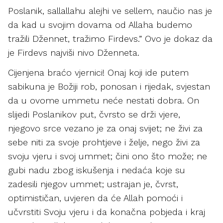
Poslanik, sallallahu alejhi ve sellem, naučio nas je
da kad u svojim dovama od Allaha budemo
tražili Džennet, tražimo Firdevs.” Ovo je dokaz da
je Firdevs najviši nivo Dženneta.
Cijenjena braćo vjernici! Onaj koji ide putem
sabikuna je Božiji rob, ponosan i rijedak, svjestan
da u ovome ummetu neće nestati dobra. On
slijedi Poslanikov put, čvrsto se drži vjere,
njegovo srce vezano je za onaj svijet; ne živi za
sebe niti za svoje prohtjeve i želje, nego živi za
svoju vjeru i svoj ummet; čini ono što može; ne
gubi nadu zbog iskušenja i nedaća koje su
zadesili njegov ummet; ustrajan je, čvrst,
optimističan, uvjeren da će Allah pomoći i
učvrstiti Svoju vjeru i da konačna pobjeda i kraj