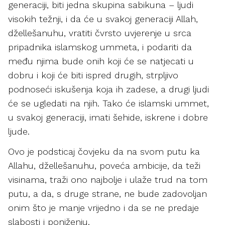
generaciji, biti jedna skupina sabikuna – ljudi
visokih težnji, i da će u svakoj generaciji Allah,
džellešanuhu, vratiti čvrsto uvjerenje u srca
pripadnika islamskog ummeta, i podariti da
među njima bude onih koji će se natjecati u
dobru i koji će biti ispred drugih, strpljivo
podnoseći iskušenja koja ih zadese, a drugi ljudi
će se ugledati na njih. Tako će islamski ummet,
u svakoj generaciji, imati šehide, iskrene i dobre
ljude.
Ovo je podsticaj čovjeku da na svom putu ka
Allahu, džellešanuhu, poveća ambicije, da teži
visinama, traži ono najbolje i ulaže trud na tom
putu, a da, s druge strane, ne bude zadovoljan
onim što je manje vrijedno i da se ne predaje
slabosti i poniženju.