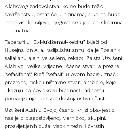
Allahovog zadovoljstva. Ko ne bude težio
savršenstvu, ostat će u nizinama, a ko ne bude
imao visoke ciljeve, njegova će djela biti skromna
i neznatna.
Taberani u “El-Mu’džemul-kebiru” bilježi od
Husejna ibn Alija, radijallahu anhu, da je Poslanik,
sallallahu alejhi ve sellem, rekao: “Zaista Uzvišeni
Allah voli velike, vrijedne i časne stvari, a prezire
‘sefasifeha’.” Riječ “sefasif” u ovom hadisu znači:
prezrene, niske i ništavne stvari, ambicije, koje
ukazuju na čovjekovu bijednost, jadnost i
pomanjkanje ljudskog dostojanstva i časti.
Uzvišeni Allah u Svojoj časnoj Knjizi obavijestio
nas je o blagoslovljenoj, vjerničkoj, skupini,
prosvijetljenih duša, visokih težnji i čvrstih i