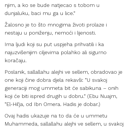
njim, a ko se bude natjecao s tobom u
dunjaluku, baci mu ga u lice.”
Žalosno je to što mnogima životi prolaze i
nestaju u poniženju, nemoći i lijenosti.
Ima ljudi koji su put uspjeha prihvatili i ka
najuzvišenijim ciljevima polahko ali sigurno
koračaju.
Poslanik, sallallahu alejhi ve sellem, obradovao je
one koji čine dobra djela rekavši: “U svakoj
generaciji mog ummeta bit će sabikuna – onih
koji će biti ispred drugih u dobru.” (Ebu Nuajm,
“El-Hil’ja, od Ibn Omera. Hadis je dobar.)
Ovaj hadis ukazuje na to da će u ummetu
Muhammeda, sallallahu alejhi ve sellem, u svakoj