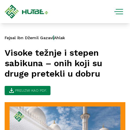
Fejsal ibn Džemil Gazavi
Ahlak
Visoke težnje i stepen
sabikuna – onih koji su
druge pretekli u dobru
download
PREUZMI KAO PDF.