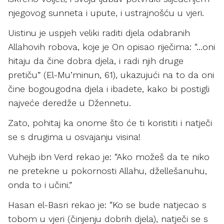
njegovog sunneta i upute, i ustrajnošću u vjeri.
Uistinu je uspjeh veliki raditi djela odabranih
Allahovih robova, koje je On opisao riječima: “…oni
hitaju da čine dobra djela, i radi njih druge
pretiču” (El-Mu’minun, 61), ukazujući na to da oni
čine bogougodna djela i ibadete, kako bi postigli
najveće deredže u Džennetu.
Zato, pohitaj ka onome što će ti koristiti i natječi
se s drugima u osvajanju visina!
Vuhejb ibn Verd rekao je: “Ako možeš da te niko
ne pretekne u pokornosti Allahu, džellešanuhu,
onda to i učini.”
Hasan el-Basri rekao je: “Ko se bude natjecao s
tobom u vjeri (činjenju dobrih djela), natječi se s