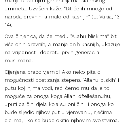
manje u zadnjim generacijama islamskog
ummeta. Uzvišeni kaže: “Bit će ih mnogo od
naroda drevnih, a malo od kasnijih” (El-Vakia, 13–
14).
Ova činjenica, da će među “Allahu bliskima” biti
više onih drevnih, a manje onih kasnijih, ukazuje
na vrijednost i dobrotu prvih generacija
muslimana.
Cijenjena braćo vjernici! Ako neko pita o
mogućnosti postizanja stepena “Allahu bliskih” i
putu koji njima vodi, reći ćemo mu da je to
moguće za onoga koga Allah, džellešanuhu,
uputi da čini djela koja su oni činili i onoga ko
bude slijedio njihov put u vjerovanju, riječima i
djelima, i ko se bude okitio njihovim svojstvima.