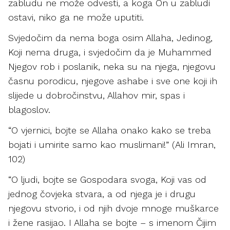
zabludu ne može odvesti, a koga On u zabludi
ostavi, niko ga ne može uputiti.
Svjedočim da nema boga osim Allaha, Jedinog,
Koji nema druga, i svjedočim da je Muhammed
Njegov rob i poslanik, neka su na njega, njegovu
časnu porodicu, njegove ashabe i sve one koji ih
slijede u dobročinstvu, Allahov mir, spas i
blagoslov.
“O vjernici, bojte se Allaha onako kako se treba
bojati i umirite samo kao muslimani!” (Ali Imran,
102)
“O ljudi, bojte se Gospodara svoga, Koji vas od
jednog čovjeka stvara, a od njega je i drugu
njegovu stvorio, i od njih dvoje mnoge muškarce
i žene rasijao. I Allaha se bojte – s imenom Čijim