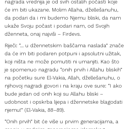
nagrada vrednija je od svih ostalih počasti koje
će im biti ukazane. Molim Allaha, džellešanuhu,
da podari da i mi budemo Njemu bliski, da nam
ukaže Svoju počast i podari nam, od Svojih
dženneta, onaj najviši – Firdevs.
Riječi: “… u džennetskim baščama naslada” znače
da će im biti podaren potpuni i apsolutni užitak,
koji ništa ne može pomutiti ni umanjiti. Kao što
je spomenuo nagradu “onih prvih i Allahu bliskih”
na početku sure El-Vakia, Allah, džellešanuhu, o
njihovoj nagradi govori i na kraju ove sure: “I ako
bude jedan od onih koji su Allahu bliski –
udobnost i opskrba lijepa i džennetske blagodati
njemu!” (El-Vakia, 88–89).
“Onih prvih” bit će više u prvim generacijama, a