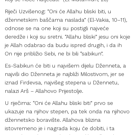
Riječi Uzvišenog: “Oni će Allahu bliski biti, u
džennetskim baščama naslada” (El-Vakia, 10–11),
odnose se na one koji su postigli najveće
deredže i koji su sretni. “Allahu bliski” jesu oni koje
je Allah odabrao da budu ispred drugih, i da ih
On nije približio Sebi, ne bi bili “sabikun”.
Es-Sabikun će biti u najvišem dijelu Dženneta, a
najviši dio Dženneta je najbliži Milostivom, jer se
iznad Firdevsa, najvišeg stepena u Džennetu,
nalazi Arš – Allahovo Prijestolje.
U riječima: “Oni će Allahu bliski biti” prvo se
ukazuje na njihov stepen, pa tek onda na njihovo
džennetsko boravište. Allahova blizina
istovremeno je i nagrada koju će dobiti, i ta