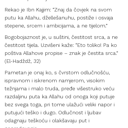
Rekao je Ibn Kajjim: “Znaj da čovjek na svom
putu ka Allahu, džellešanuhu, postiže i osvaja
stepene, srcem i ambicijama, a ne tijelom.”
Bogobojaznost je, u suštini, čestitost srca, a ne
čestitost tijela. Uzvišeni kaže: “Eto toliko! Pa ko
poštiva Allahove propise – znak je čestita srca.”
(El-Hadždž, 32)
Pametan je onaj ko, s čvrstom odlučnošću,
ispravnom i iskrenom namjerom, visokim
težnjama i malo truda, pređe višestruko veću
razdaljinu puta ka Allahu od onoga koji putuje
bez svega toga, pri tome ulažući veliki napor i
putujući teško i dugo. Odlučnost i ljubav
odagnaju teškoću i olakšavaju put i