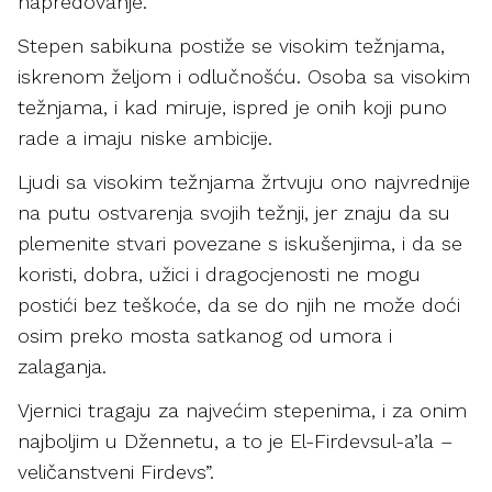
napredovanje.
Stepen sabikuna postiže se visokim težnjama,
iskrenom željom i odlučnošću. Osoba sa visokim
težnjama, i kad miruje, ispred je onih koji puno
rade a imaju niske ambicije.
Ljudi sa visokim težnjama žrtvuju ono najvrednije
na putu ostvarenja svojih težnji, jer znaju da su
plemenite stvari povezane s iskušenjima, i da se
koristi, dobra, užici i dragocjenosti ne mogu
postići bez teškoće, da se do njih ne može doći
osim preko mosta satkanog od umora i
zalaganja.
Vjernici tragaju za najvećim stepenima, i za onim
najboljim u Džennetu, a to je El-Firdevsul-a’la –
veličanstveni Firdevs”.