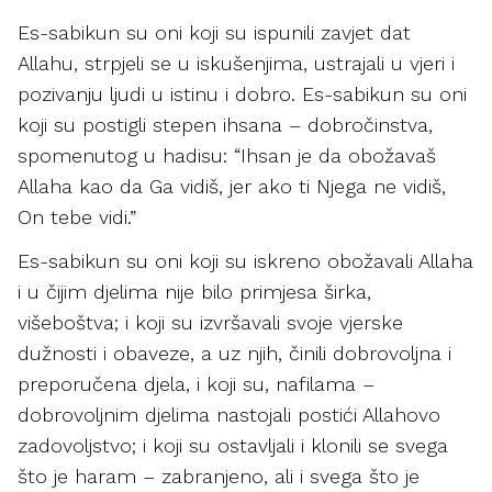
Es-sabikun su oni koji su ispunili zavjet dat
Allahu, strpjeli se u iskušenjima, ustrajali u vjeri i
pozivanju ljudi u istinu i dobro. Es-sabikun su oni
koji su postigli stepen ihsana – dobročinstva,
spomenutog u hadisu: “Ihsan je da obožavaš
Allaha kao da Ga vidiš, jer ako ti Njega ne vidiš,
On tebe vidi.”
Es-sabikun su oni koji su iskreno obožavali Allaha
i u čijim djelima nije bilo primjesa širka,
višeboštva; i koji su izvršavali svoje vjerske
dužnosti i obaveze, a uz njih, činili dobrovoljna i
preporučena djela, i koji su, nafilama –
dobrovoljnim djelima nastojali postići Allahovo
zadovoljstvo; i koji su ostavljali i klonili se svega
što je haram – zabranjeno, ali i svega što je