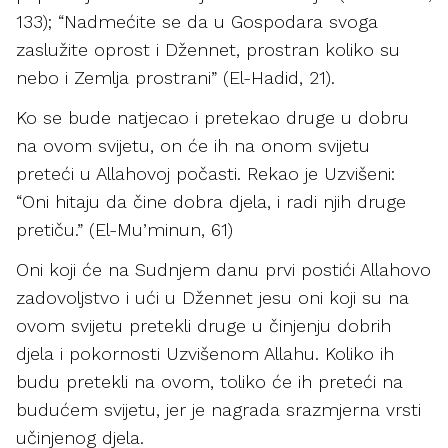
133); “Nadmećite se da u Gospodara svoga
zaslužite oprost i Džennet, prostran koliko su
nebo i Zemlja prostrani” (El-Hadid, 21).
Ko se bude natjecao i pretekao druge u dobru
na ovom svijetu, on će ih na onom svijetu
preteći u Allahovoj počasti. Rekao je Uzvišeni:
“Oni hitaju da čine dobra djela, i radi njih druge
pretiču.” (El-Mu’minun, 61)
Oni koji će na Sudnjem danu prvi postići Allahovo
zadovoljstvo i ući u Džennet jesu oni koji su na
ovom svijetu pretekli druge u činjenju dobrih
djela i pokornosti Uzvišenom Allahu. Koliko ih
budu pretekli na ovom, toliko će ih preteći na
budućem svijetu, jer je nagrada srazmjerna vrsti
učinjenog djela.