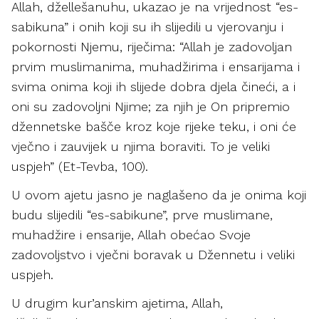
Allah, džellešanuhu, ukazao je na vrijednost “es-
sabikuna” i onih koji su ih slijedili u vjerovanju i
pokornosti Njemu, riječima: “Allah je zadovoljan
prvim muslimanima, muhadžirima i ensarijama i
svima onima koji ih slijede dobra djela čineći, a i
oni su zadovoljni Njime; za njih je On pripremio
džennetske bašče kroz koje rijeke teku, i oni će
vječno i zauvijek u njima boraviti. To je veliki
uspjeh” (Et-Tevba, 100).
U ovom ajetu jasno je naglašeno da je onima koji
budu slijedili “es-sabikune”, prve muslimane,
muhadžire i ensarije, Allah obećao Svoje
zadovoljstvo i vječni boravak u Džennetu i veliki
uspjeh.
U drugim kur’anskim ajetima, Allah,