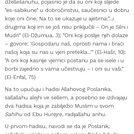
džellešanuhu, pojasnio je da su oni koji slijede
“es-sabikune” u dobročinstvu, saučesnici u dobru
koje oni čine. Na to se ukazuje u ajetima:“…i
drugima koji im se još nisu priključili – On je Silni i
Mudri” (El-Džumua, 3); “Oni koji poslije njih dolaze
– govore: ‘Gospodaru naš, oprosti nama i braći
našoj koja su nas u vjeri pretekla…’” (El-Hašr, 10);
“A oni koji kasnije vjernici postanu pa se isele i u
borbi zajedno s vama učestvuju – i oni su vaši.”
(El-Enfal, 75)
Na to upućuju i hadisi Allahovog Poslanika,
sallallahu alejhi ve sellem, a posebno se izdvajaju
dva hadisa koja je zabilježio Muslim u svom
Sahihu
od Ebu Hurejre, radijallahu anhu.
U prvom hadisu, navodi se da je Poslanik,