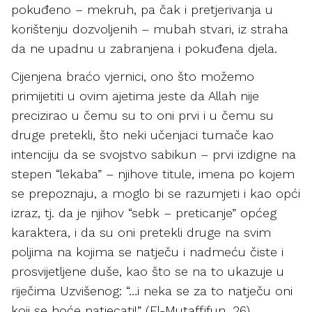
pokuđeno – mekruh, pa čak i pretjerivanja u
korištenju dozvoljenih – mubah stvari, iz straha
da ne upadnu u zabranjena i pokuđena djela.
Cijenjena braćo vjernici, ono što možemo
primijetiti u ovim ajetima jeste da Allah nije
precizirao u čemu su to oni prvi i u čemu su
druge pretekli, što neki učenjaci tumače kao
intenciju da se svojstvo sabikun – prvi izdigne na
stepen “lekaba” – njihove titule, imena po kojem
se prepoznaju, a moglo bi se razumjeti i kao opći
izraz, tj. da je njihov “sebk – preticanje” općeg
karaktera, i da su oni pretekli druge na svim
poljima na kojima se natječu i nadmeću čiste i
prosvijetljene duše, kao što se na to ukazuje u
riječima Uzvišenog: “…i neka se za to natječu oni
koji se hoće natjecati!” (El-Mutaffifun, 26)