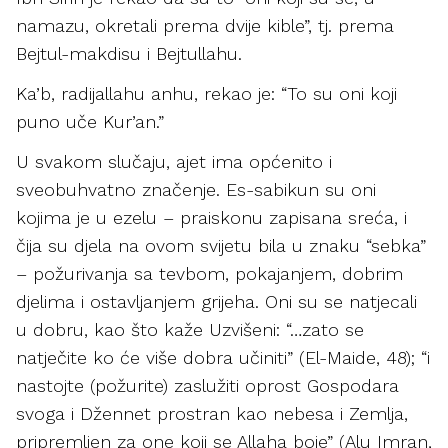
namazu, okretali prema dvije kible”, tj. prema
Bejtul-makdisu i Bejtullahu.
Ka’b, radijallahu anhu, rekao je: “To su oni koji
puno uče Kur’an.”
U svakom slučaju, ajet ima općenito i
sveobuhvatno značenje. Es-sabikun su oni
kojima je u ezelu – praiskonu zapisana sreća, i
čija su djela na ovom svijetu bila u znaku “sebka”
– požurivanja sa tevbom, pokajanjem, dobrim
djelima i ostavljanjem grijeha. Oni su se natjecali
u dobru, kao što kaže Uzvišeni: “…zato se
natječite ko će više dobra učiniti” (El-Maide, 48); “i
nastojte (požurite) zaslužiti oprost Gospodara
svoga i Džennet prostran kao nebesa i Zemlja,
pripremljen za one koji se Allaha boje” (Alu Imran,