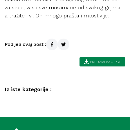
za sebe, vas i sve muslimane od svakog grijeha,
a tražite i vi, On mnogo prašta i milostiv je.
Podijeli ovaj post :
download
PREUZMI KAO PDF.
Iz iste kategorije :
Akida
Savjeti muslimanima kako postići
Kur'an
bogobojaznost i ubjeđenje (Meka)
Pouke i poruke sure El-Asr (Meka)