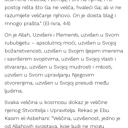
postoji ništa što Ga ne veliča, hvaleći Ga; ali vi ne
razumijete veličanje njihovo. On je doista blag i
mnogo prašta.” (El-Isra, 44)
On je Allah, Uzvišeni i Plemeniti, uzvišen u Svom
rububijjetu – apsolutnoj moći, uzvišen u Svojoj
božanstvenosti, uzvišen u Svojim lijepim imenima
i savršenim svojstvima, uzvišen u Svojoj vlasti i
stvaranju, uzvišen u Svojoj mudrosti i milosti,
uzvišen u Svom upravljanju Njegovim
stvorenjima, uzvišen u Svojoj presudi među
ljudima.
Svaka veličina u kosmosu dokaz je veličine
njenog Stvoritelja i Upravitelja. Rekao je Ebu
Kasim el-Asbehani: “Veličina, uzvišenost, jedno je
od Allahovih svojstava, koje ljudi ne mogu