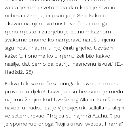
zabranjenom i svetom na dan kada je stvorio
nebesa i Zemlju, pripisao ju je Sebi kako bi
ukazao na njenu važnost i veličinu i uzdigao
njeno mjesto, i zaprijetio je bolnom kaznom
svakome onome ko namjerava narušiti njenu
sigurnost i naumi u njoj činiti grijehe. Uzvišeni
kaže: “… i onome ko u njemu želi bilo kakvo
nasilje, dat ćemo da patnju nesnosnu iskusi.” (El-
Hadždž, 25)
Kakva tek kazna čeka onoga ko svoju namjeru
provede u djelo? Takvi ljudi su bez sumnje među
najomraženijim kod Uzvišenog Allaha, kao što se
navodi u hadisu da je Vjerovjesnik, sallallahu alejhi
ve sellem, rekao: “Trojica su najmrži Allahu…”, pa
je spomenuo onoga “koji skrnavi svetost Hrama”,