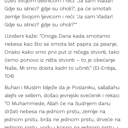
uzeti Svojom desnicom i reći: ‘Ja sam Vladar!
Gdje su silnici? gdje su oholi?’, pa će smotati
zemlje Svojom ljevicom i reći: ‘Ja sam Vladar!
Gdje su silnici? gdje su oholi?’”
Uzvišeni kaže: “Onoga Dana kada smotamo
nebesa kao što se smota list papira za pisanje.
Onako kako smo prvi put iz ničega stvorili, tako
ćemo ponovo iz ništa stvoriti – to je obećanje
Naše, Mi smo doista kadri to učiniti.” (El-Enbija,
104)
Buhari i Muslim bilježe da je Poslaniku, sallallahu
alejhi ve sellem, došao jevrejski svećenik i rekao:
“O Muhammede, Allah će na Sudnjem danu
držati nebesa na jednom prstu, zemlje na
jednom prstu, brda ne jednom prstu, drveće na
jednom prstu, vodu i kopno na jednom prstu, i