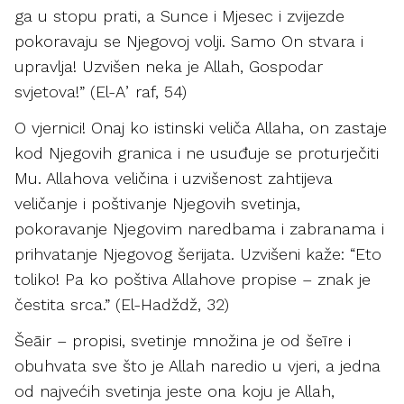
ga u stopu prati, a Sunce i Mjesec i zvijezde
pokoravaju se Njegovoj volji. Samo On stvara i
upravlja! Uzvišen neka je Allah, Gospodar
svjetova!” (El-Aʼraf, 54)
O vjernici! Onaj ko istinski veliča Allaha, on zastaje
kod Njegovih granica i ne usuđuje se proturječiti
Mu. Allahova veličina i uzvišenost zahtijeva
veličanje i poštivanje Njegovih svetinja,
pokoravanje Njegovim naredbama i zabranama i
prihvatanje Njegovog šerijata. Uzvišeni kaže: “Eto
toliko! Pa ko poštiva Allahove propise – znak je
čestita srca.” (El-Hadždž, 32)
Šeāir – propisi, svetinje množina je od šeīre i
obuhvata sve što je Allah naredio u vjeri, a jedna
od najvećih svetinja jeste ona koju je Allah,