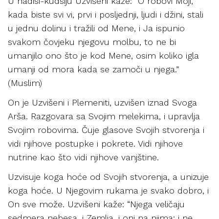
U hadisi-kudsiju Uzvišeni kaže: “O robovi Moji,
kada biste svi vi, prvi i posljednji, ljudi i džini, stali
u jednu dolinu i tražili od Mene, i Ja ispunio
svakom čovjeku njegovu molbu, to ne bi
umanjilo ono što je kod Mene, osim koliko igla
umanji od mora kada se zamoči u njega.”
(Muslim)
On je Uzvišeni i Plemeniti, uzvišen iznad Svoga
Arša. Razgovara sa Svojim melekima, i upravlja
Svojim robovima. Čuje glasove Svojih stvorenja i
vidi njihove postupke i pokrete. Vidi njihove
nutrine kao što vidi njihove vanjštine.
Uzvisuje koga hoće od Svojih stvorenja, a unizuje
koga hoće. U Njegovim rukama je svako dobro, i
On sve može. Uzvišeni kaže: “Njega veličaju
sedmera nebesa, i Zemlja, i oni na njima; i ne