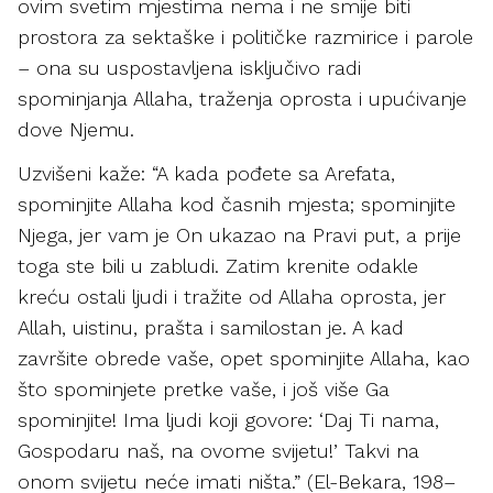
ovim svetim mjestima nema i ne smije biti
prostora za sektaške i političke razmirice i parole
– ona su uspostavljena isključivo radi
spominjanja Allaha, traženja oprosta i upućivanje
dove Njemu.
Uzvišeni kaže: “A kada pođete sa Arefata,
spominjite Allaha kod časnih mjesta; spominjite
Njega, jer vam je On ukazao na Pravi put, a prije
toga ste bili u zabludi. Zatim krenite odakle
kreću ostali ljudi i tražite od Allaha oprosta, jer
Allah, uistinu, prašta i samilostan je. A kad
završite obrede vaše, opet spominjite Allaha, kao
što spominjete pretke vaše, i još više Ga
spominjite! Ima ljudi koji govore: ‘Daj Ti nama,
Gospodaru naš, na ovome svijetu!’ Takvi na
onom svijetu neće imati ništa.” (El-Bekara, 198–