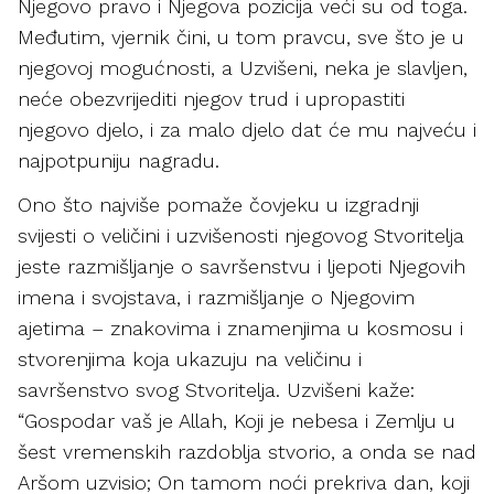
Njegovo pravo i Njegova pozicija veći su od toga.
Međutim, vjernik čini, u tom pravcu, sve što je u
njegovoj mogućnosti, a Uzvišeni, neka je slavljen,
neće obezvrijediti njegov trud i upropastiti
njegovo djelo, i za malo djelo dat će mu najveću i
najpotpuniju nagradu.
Ono što najviše pomaže čovjeku u izgradnji
svijesti o veličini i uzvišenosti njegovog Stvoritelja
jeste razmišljanje o savršenstvu i ljepoti Njegovih
imena i svojstava, i razmišljanje o Njegovim
ajetima – znakovima i znamenjima u kosmosu i
stvorenjima koja ukazuju na veličinu i
savršenstvo svog Stvoritelja. Uzvišeni kaže:
“Gospodar vaš je Allah, Koji je nebesa i Zemlju u
šest vremenskih razdoblja stvorio, a onda se nad
Aršom uzvisio; On tamom noći prekriva dan, koji