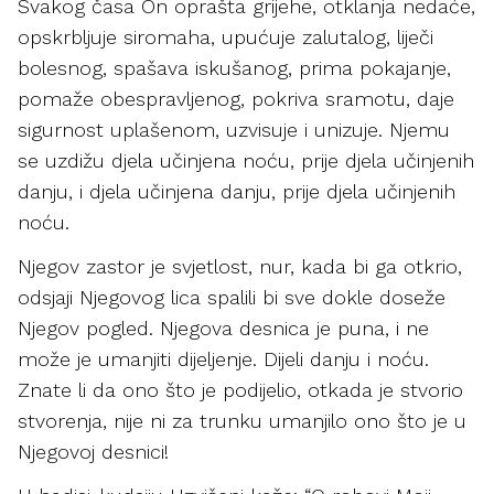
Svakog časa On oprašta grijehe, otklanja nedaće,
opskrbljuje siromaha, upućuje zalutalog, liječi
bolesnog, spašava iskušanog, prima pokajanje,
pomaže obespravljenog, pokriva sramotu, daje
sigurnost uplašenom, uzvisuje i unizuje. Njemu
se uzdižu djela učinjena noću, prije djela učinjenih
danju, i djela učinjena danju, prije djela učinjenih
noću.
Njegov zastor je svjetlost, nur, kada bi ga otkrio,
odsjaji Njegovog lica spalili bi sve dokle doseže
Njegov pogled. Njegova desnica je puna, i ne
može je umanjiti dijeljenje. Dijeli danju i noću.
Znate li da ono što je podijelio, otkada je stvorio
stvorenja, nije ni za trunku umanjilo ono što je u
Njegovoj desnici!