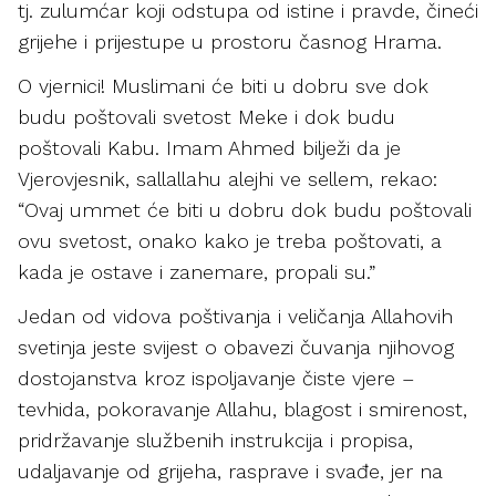
tj. zulumćar koji odstupa od istine i pravde, čineći
grijehe i prijestupe u prostoru časnog Hrama.
O vjernici! Muslimani će biti u dobru sve dok
budu poštovali svetost Meke i dok budu
poštovali Kabu. Imam Ahmed bilježi da je
Vjerovjesnik, sallallahu alejhi ve sellem, rekao:
“Ovaj ummet će biti u dobru dok budu poštovali
ovu svetost, onako kako je treba poštovati, a
kada je ostave i zanemare, propali su.”
Jedan od vidova poštivanja i veličanja Allahovih
svetinja jeste svijest o obavezi čuvanja njihovog
dostojanstva kroz ispoljavanje čiste vjere –
tevhida, pokoravanje Allahu, blagost i smirenost,
pridržavanje službenih instrukcija i propisa,
udaljavanje od grijeha, rasprave i svađe, jer na