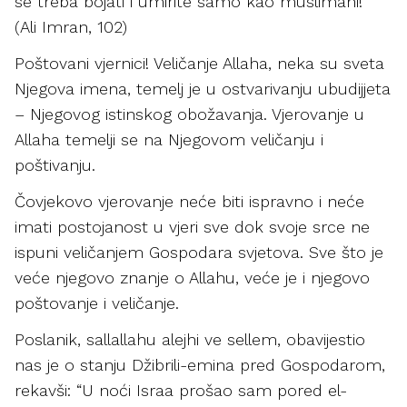
se treba bojati i umirite samo kao muslimani!”
(Ali Imran, 102)
Poštovani vjernici! Veličanje Allaha, neka su sveta
Njegova imena, temelj je u ostvarivanju ubudijjeta
– Njegovog istinskog obožavanja. Vjerovanje u
Allaha temelji se na Njegovom veličanju i
poštivanju.
Čovjekovo vjerovanje neće biti ispravno i neće
imati postojanost u vjeri sve dok svoje srce ne
ispuni veličanjem Gospodara svjetova. Sve što je
veće njegovo znanje o Allahu, veće je i njegovo
poštovanje i veličanje.
Poslanik, sallallahu alejhi ve sellem, obavijestio
nas je o stanju Džibrili-emina pred Gospodarom,
rekavši: “U noći Israa prošao sam pored el-