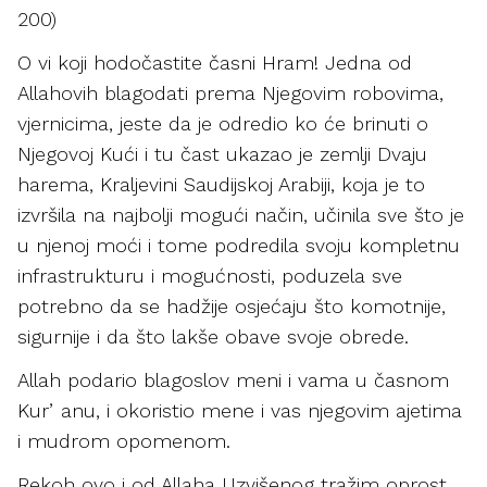
200)
O vi koji hodočastite časni Hram! Jedna od
Allahovih blagodati prema Njegovim robovima,
vjernicima, jeste da je odredio ko će brinuti o
Njegovoj Kući i tu čast ukazao je zemlji Dvaju
harema, Kraljevini Saudijskoj Arabiji, koja je to
izvršila na najbolji mogući način, učinila sve što je
u njenoj moći i tome podredila svoju kompletnu
infrastrukturu i mogućnosti, poduzela sve
potrebno da se hadžije osjećaju što komotnije,
sigurnije i da što lakše obave svoje obrede.
Allah podario blagoslov meni i vama u časnom
Kurʼanu, i okoristio mene i vas njegovim ajetima
i mudrom opomenom.
Rekoh ovo i od Allaha Uzvišenog tražim oprost