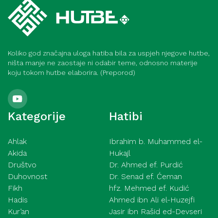
Koliko god značajna uloga hatiba bila za uspjeh njegove hutbe,
ništa manje ne zaostaje ni odabir teme, odnosno materije
koju tokom hutbe elaborira. (Preporod)
Kategorije
Hatibi
Ahlak
Ibrahim b. Muhammed el-
Akida
Hukajl
Društvo
Dr. Ahmed ef. Purdić
Duhovnost
Dr. Senad ef. Ćeman
Fikh
hfz. Mehmed ef. Kudić
Hadis
Ahmed ibn Ali el-Huzejfi
Kur’an
Jasir ibn Rašid ed-Devseri