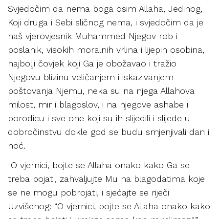
Svjedočim da nema boga osim Allaha, Jedinog,
Koji druga i Sebi sličnog nema, i svjedočim da je
naš vjerovjesnik Muhammed Njegov rob i
poslanik, visokih moralnih vrlina i lijepih osobina, i
najbolji čovjek koji Ga je obožavao i tražio
Njegovu blizinu veličanjem i iskazivanjem
poštovanja Njemu, neka su na njega Allahova
milost, mir i blagoslov, i na njegove ashabe i
porodicu i sve one koji su ih slijedili i slijede u
dobročinstvu dokle god se budu smjenjivali dan i
noć.
O vjernici, bojte se Allaha onako kako Ga se
treba bojati, zahvaljujte Mu na blagodatima koje
se ne mogu pobrojati, i sjećajte se riječi
Uzvišenog: “O vjernici, bojte se Allaha onako kako