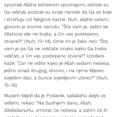
spoznali Allaha istinskom spoznajom, istinski su
Ga veličali, pozivali su svoje narode da Ga se boje
i strahuju od Njegove kazne. Nuh, alejhis-selam,
govorio je svome narodu: “Šta vam je, zašto se
Allahove sile ne bojite, a On vas postepeno
stvara?!” (Nuh, 13–14), čime im je želio reći: “Šta
vam je pa Ga ne veličate onako kako Ga treba
veličati, a On vas postepeno stvara?” Uzvišeni
kaže: “Zar ne vidite kako je Allah sedam nebesa,
jedno iznad drugog, stvorio, i na njima Mjesec
svijetlim dao, a Sunce svjetiljkom učinio?” (Nuh,
15–16)
Muslim bilježi da je Poslanik, sallallahu alejhi ve
sellem, rekao: “Na Sudnjem danu, Allah,
džellešanuhu, smotat će nebesa, a zatim će ih