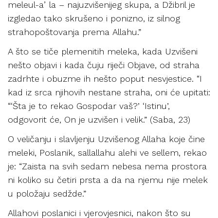
meleul-aʼla – najuzvišenijeg skupa, a Džibril je
izgledao tako skrušeno i ponizno, iz silnog
strahopoštovanja prema Allahu.”
A što se tiče plemenitih meleka, kada Uzvišeni
nešto objavi i kada čuju riječi Objave, od straha
zadrhte i obuzme ih nešto poput nesvjestice. “I
kad iz srca njihovih nestane straha, oni će upitati:
“‘Šta je to rekao Gospodar vaš?’ ‘Istinu’,
odgovorit će, On je uzvišen i velik.” (Saba, 23)
O veličanju i slavljenju Uzvišenog Allaha koje čine
meleki, Poslanik, sallallahu alehi ve sellem, rekao
je: “Zaista na svih sedam nebesa nema prostora
ni koliko su četiri prsta a da na njemu nije melek
u položaju sedžde.”
Allahovi poslanici i vjerovjesnici, nakon što su