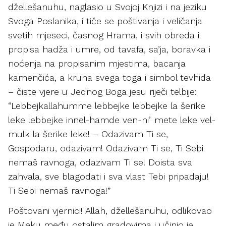
džellešanuhu, naglasio u Svojoj Knjizi i na jeziku
Svoga Poslanika, i tiče se poštivanja i veličanja
svetih mjeseci, časnog Hrama, i svih obreda i
propisa hadža i umre, od tavafa, sa’ja, boravka i
noćenja na propisanim mjestima, bacanja
kamenčića, a kruna svega toga i simbol tevhida
– čiste vjere u Jednog Boga jesu riječi telbije:
“Lebbejkallahumme lebbejke lebbejke la šerike
leke lebbejke innel-hamde ven-niʼmete leke vel-
mulk la šerike leke! – Odazivam Ti se,
Gospodaru, odazivam! Odazivam Ti se, Ti Sebi
nemaš ravnoga, odazivam Ti se! Doista sva
zahvala, sve blagodati i sva vlast Tebi pripadaju!
Ti Sebi nemaš ravnoga!”
Poštovani vjernici! Allah, džellešanuhu, odlikovao
je Meku među ostalim gradovima i učinio je