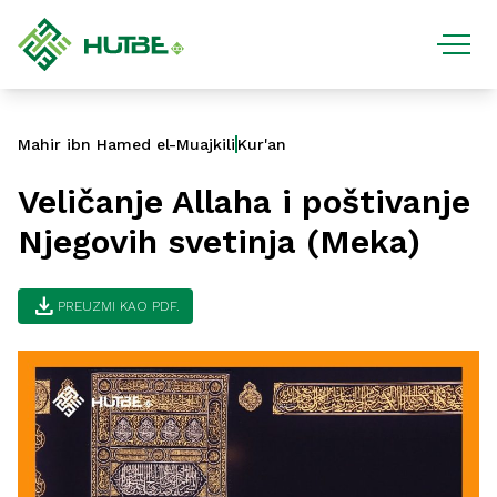
Mahir ibn Hamed el-Muajkili
Kur'an
Veličanje Allaha i poštivanje
Njegovih svetinja (Meka)
download
PREUZMI KAO PDF.