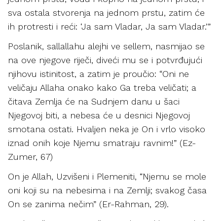
sva ostala stvorenja na jednom prstu, zatim će
ih protresti i reći: ‘Ja sam Vladar, Ja sam Vladar.’”
Poslanik, sallallahu alejhi ve sellem, nasmijao se
na ove njegove riječi, diveći mu se i potvrđujući
njihovu istinitost, a zatim je proučio: “Oni ne
veličaju Allaha onako kako Ga treba veličati; a
čitava Zemlja će na Sudnjem danu u šaci
Njegovoj biti, a nebesa će u desnici Njegovoj
smotana ostati. Hvaljen neka je On i vrlo visoko
iznad onih koje Njemu smatraju ravnim!” (Ez-
Zumer, 67)
On je Allah, Uzvišeni i Plemeniti, “Njemu se mole
oni koji su na nebesima i na Zemlji; svakog časa
On se zanima nečim” (Er-Rahman, 29).