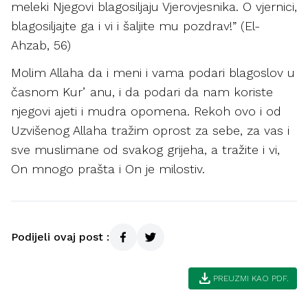
meleki Njegovi blagosiljaju Vjerovjesnika. O vjernici,
blagosiljajte ga i vi i šaljite mu pozdrav!” (El-
Ahzab, 56)
Molim Allaha da i meni i vama podari blagoslov u
časnom Kurʼanu, i da podari da nam koriste
njegovi ajeti i mudra opomena. Rekoh ovo i od
Uzvišenog Allaha tražim oprost za sebe, za vas i
sve muslimane od svakog grijeha, a tražite i vi,
On mnogo prašta i On je milostiv.
Podijeli ovaj post :
download
PREUZMI KAO PDF.