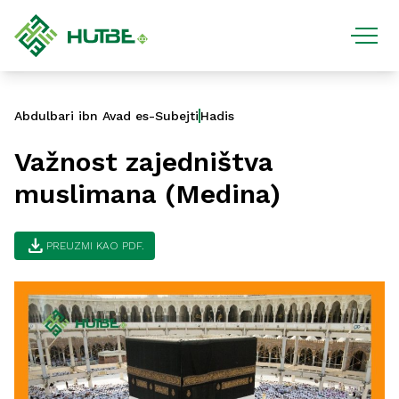
Abdulbari ibn Avad es-Subejti
Hadis
Važnost zajedništva
muslimana (Medina)
download
PREUZMI KAO PDF.