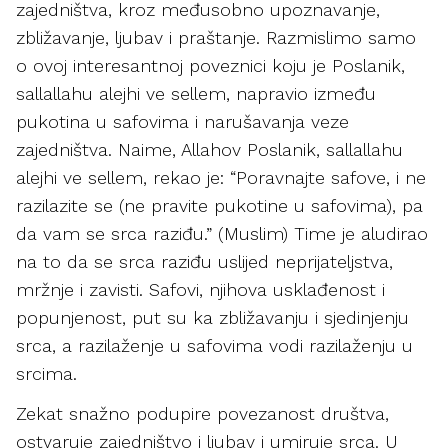
zajedništva, kroz međusobno upoznavanje,
zbližavanje, ljubav i praštanje. Razmislimo samo
o ovoj interesantnoj poveznici koju je Poslanik,
sallallahu alejhi ve sellem, napravio između
pukotina u safovima i narušavanja veze
zajedništva. Naime, Allahov Poslanik, sallallahu
alejhi ve sellem, rekao je: “Poravnajte safove, i ne
razilazite se (ne pravite pukotine u safovima), pa
da vam se srca raziđu.” (Muslim) Time je aludirao
na to da se srca raziđu uslijed neprijateljstva,
mržnje i zavisti. Safovi, njihova usklađenost i
popunjenost, put su ka zbližavanju i sjedinjenju
srca, a razilaženje u safovima vodi razilaženju u
srcima.
Zekat snažno podupire povezanost društva,
ostvaruje zajedništvo i ljubav i umiruje srca. U