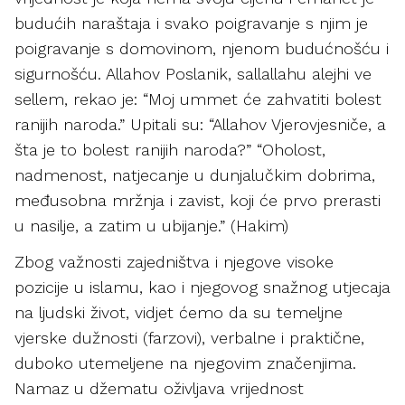
budućih naraštaja i svako poigravanje s njim je
poigravanje s domovinom, njenom budućnošću i
sigurnošću. Allahov Poslanik, sallallahu alejhi ve
sellem, rekao je: “Moj ummet će zahvatiti bolest
ranijih naroda.” Upitali su: “Allahov Vjerovjesniče, a
šta je to bolest ranijih naroda?” “Oholost,
nadmenost, natjecanje u dunjalučkim dobrima,
međusobna mržnja i zavist, koji će prvo prerasti
u nasilje, a zatim u ubijanje.” (Hakim)
Zbog važnosti zajedništva i njegove visoke
pozicije u islamu, kao i njegovog snažnog utjecaja
na ljudski život, vidjet ćemo da su temeljne
vjerske dužnosti (farzovi), verbalne i praktične,
duboko utemeljene na njegovim značenjima.
Namaz u džematu oživljava vrijednost