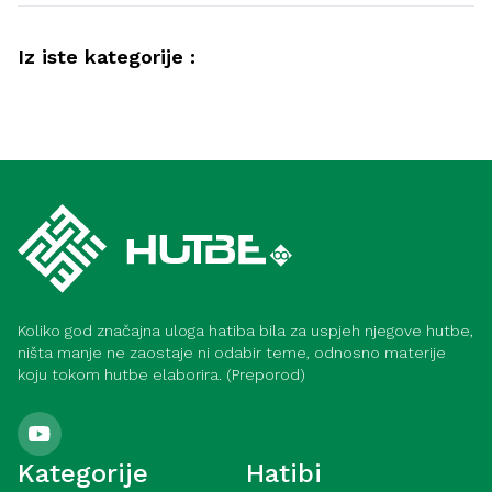
Iz iste kategorije :
Društvo
Kako postići lijep život (Medina)
Hadis
Dobročinstvo prema roditeljima (Meka)
Koliko god značajna uloga hatiba bila za uspjeh njegove hutbe,
ništa manje ne zaostaje ni odabir teme, odnosno materije
koju tokom hutbe elaborira. (Preporod)
Kategorije
Hatibi