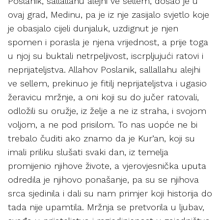
Poslanik, sallallahu alejhi ve sellem, došao je u
ovaj grad, Medinu, pa je iz nje zasijalo svjetlo koje
je obasjalo cijeli dunjaluk, uzdignut je njen
spomen i porasla je njena vrijednost, a prije toga
u njoj su buktali netrpeljivost, iscrpljujući ratovi i
neprijateljstva. Allahov Poslanik, sallallahu alejhi
ve sellem, prekinuo je fitilj neprijateljstva i ugasio
žeravicu mržnje, a oni koji su do jučer ratovali,
odložili su oružje, iz želje a ne iz straha, i svojom
voljom, a ne pod prisilom. To nas uopće ne bi
trebalo čuditi ako znamo da je Kur’an, koji su
imali priliku slušati svaki dan, iz temelja
promijenio njihove živote, a vjerovjesnička uputa
odredila je njihovo ponašanje, pa su se njihova
srca sjedinila i dali su nam primjer koji historija do
tada nije upamtila. Mržnja se pretvorila u ljubav,