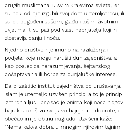
drugih muslimana, u svim krajevima svijeta, jer
su neki od njih izgubili svoj dom u zemljotresu, ili
su bili pogođeni sušom, glađu i lošim životnim
uvjetima, ili su pali pod vlast neprijatelja koji ih
zlostavlja danju i noću.
Nijedno društvo nije imuno na razilaženja i
podjele, koje mogu narušiti duh zajedništva, a
kao posljedica nerazumijevanja, šejtanskog
došaptavanja ili borbe za dunjalučke interese.
Da bi zaštitio institut zajedništva od urušavanja,
islam je utemeljio uzvišen princip, a to je princip
izmirenja ljudi, pripisao je onima koji nose njegov
bajrak u društvu svojstvo hajrijjeta – dobrote, i
obećao im je obilnu nagradu. Uzvišeni kaže:
“Nema kakva dobra u mnogim njihovim tajnim