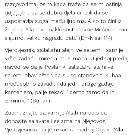
razgovorima, osim kada traže da se milostinja
udjeljuje ili da se dobra djela čine ili da se
uspostavlja sloga među ljudima. A ko to čini iz
želje da Allahovu naklonost stekne Mi ćemo mu,
sigurno, veliku nagradu dati.” (En-Nisa, 114)
Vjerovjesnik, sallallahu alejhi ve sellem, i sam je
vršio zadaću mirenja muslimana. U jednoj predaji
navodi se da je Poslanik, sallallahu alejhi ve
sellem, obaviješten da su se stanovnici Kubaa
međusobno zavadili i da jedni druge gađaju
kamenjem, pa je rekao: “Idemo tamo da ih
izmirimo.” (Buhari)
Zatim, znajte da vam je Allah naredio da
donosite salavate i selame na Njegovog
Vjerovjesnika, pa je rekao u mudroj Objavi: “Allah i