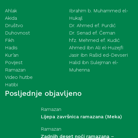
Ahlak
Ibrahim b. Muhammed el-
Akida
Hukajl
Društvo
Dr. Ahmed ef. Purdić
Duhovnost
Dr. Senad ef. Ćeman
Fikh
hfz. Mehmed ef. Kudić
Hadis
Ahmed ibn Ali el-Huzejfi
Kur’an
Jasir ibn Rašid ed-Devseri
Povijest
Halid ibn Sulejman el-
Ramazan
Muhenna
Video hutbe
Hatibi
Posljednje objavljeno
Ramazan
Lijepa završnica ramazana (Meka)
Ramazan
Zadnjih deset noći ramazana –