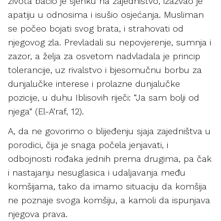
života bacio je sjenku na zajedništvo, izazvao je
apatiju u odnosima i isušio osjećanja. Musliman
se počeo bojati svog brata, i strahovati od
njegovog zla. Prevladali su nepovjerenje, sumnja i
zazor, a želja za osvetom nadvladala je princip
tolerancije, uz rivalstvo i bjesomučnu borbu za
dunjalučke interese i prolazne dunjalučke
pozicije, u duhu Iblisovih riječi: “Ja sam bolji od
njega” (El-A’raf, 12).
A, da ne govorimo o blijeđenju sjaja zajedništva u
porodici, čija je snaga počela jenjavati, i
odbojnosti rođaka jednih prema drugima, pa čak
i nastajanju nesuglasica i udaljavanja među
komšijama, tako da imamo situaciju da komšija
ne poznaje svoga komšiju, a kamoli da ispunjava
njegova prava.