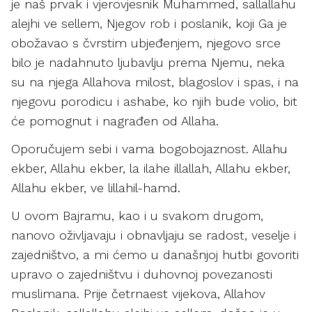
je naš prvak i vjerovjesnik Muhammed, sallallahu
alejhi ve sellem, Njegov rob i poslanik, koji Ga je
obožavao s čvrstim ubjeđenjem, njegovo srce
bilo je nadahnuto ljubavlju prema Njemu, neka
su na njega Allahova milost, blagoslov i spas, i na
njegovu porodicu i ashabe, ko njih bude volio, bit
će pomognut i nagrađen od Allaha.
Oporučujem sebi i vama bogobojaznost. Allahu
ekber, Allahu ekber, la ilahe illallah, Allahu ekber,
Allahu ekber, ve lillahil-hamd.
U ovom Bajramu, kao i u svakom drugom,
nanovo oživljavaju i obnavljaju se radost, veselje i
zajedništvo, a mi ćemo u današnjoj hutbi govoriti
upravo o zajedništvu i duhovnoj povezanosti
muslimana. Prije četrnaest vijekova, Allahov