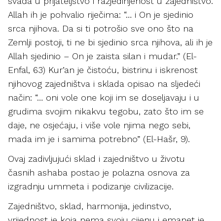
svađa u prijateljstvo i razjedinjenost u zajedništvo.
Allah ih je pohvalio riječima: “… i On je sjedinio
srca njihova. Da si ti potrošio sve ono što na
Zemlji postoji, ti ne bi sjedinio srca njihova, ali ih je
Allah sjedinio – On je zaista silan i mudar.” (El-
Enfal, 63) Kur’an je čistoću, bistrinu i iskrenost
njihovog zajedništva i sklada opisao na sljedeći
način: “… oni vole one koji im se doseljavaju i u
grudima svojim nikakvu tegobu, zato što im se
daje, ne osjećaju, i više vole njima nego sebi,
mada im je i samima potrebno” (El-Hašr, 9).
Ovaj zadivljujući sklad i zajedništvo u životu
časnih ashaba postao je polazna osnova za
izgradnju ummeta i podizanje civilizacije.
Zajedništvo, sklad, harmonija, jedinstvo,
vrijednost je koja nema svoju cijenu i emanet je