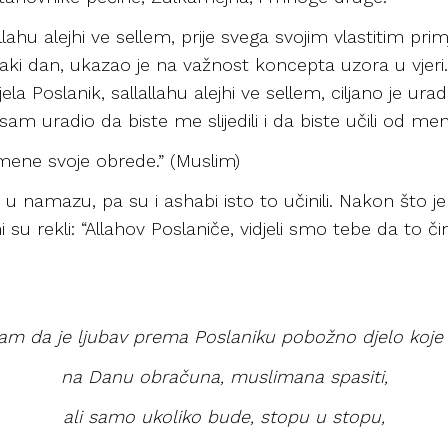
lallahu alejhi ve sellem, prije svega svojim vlastitim 
vaki dan, ukazao je na važnost koncepta uzora u vjeri.
ela Poslanik, sallallahu alejhi ve sellem, ciljano je u
sam uradio da biste me slijedili i da biste učili od men
mene svoje obrede.” (Muslim)
 namazu, pa su i ashabi isto to učinili. Nakon što je
 su rekli: “Allahov Poslaniče, vidjeli smo tebe da to čini
am da je ljubav prema Poslaniku pobožno djelo koje 
na Danu obračuna, muslimana spasiti,
ali samo ukoliko bude, stopu u stopu,