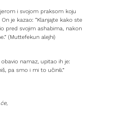
primjerom i svojom praksom koju
 On je kazao: “Klanjajte kako ste
radio pred svojim ashabima, nakon
e.” (Muttefekun alejhi)
 obavio namaz, upitao ih je:
š, pa smo i mi to učinili.”
će,