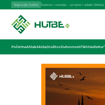
Najnovije hutbe
Radost i veselje – propisi i adabi (Meka)
Početna
Ahlak
Akida
Društvo
Duhovnost
Fikh
Hadis
Kur