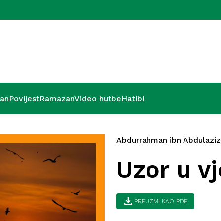
Kurra hfz. dr
’an
Povijest
Ramazan
Video hutbe
Hatibi
Abdurrahman ibn Abdulaziz
Uzor u vj
download
PREUZMI KAO PDF.