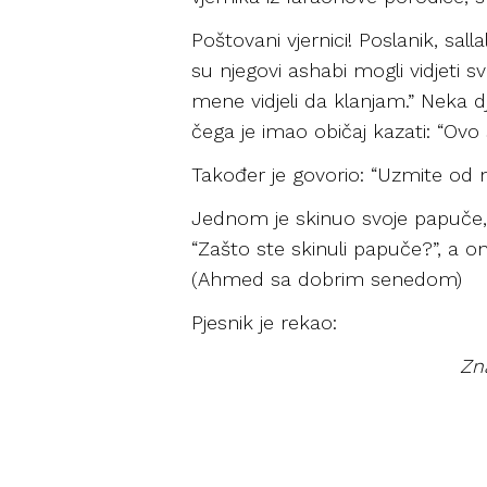
Poštovani vjernici! Poslanik, sal
su njegovi ashabi mogli vidjeti s
mene vidjeli da klanjam.” Neka dj
čega je imao običaj kazati: “Ovo 
Također je govorio: “Uzmite od 
Jednom je skinuo svoje papuče, u
“Zašto ste skinuli papuče?”, a oni
(Ahmed sa dobrim senedom)
Pjesnik je rekao:
Zn