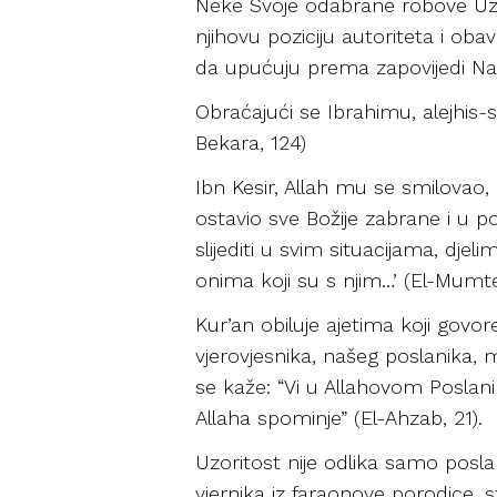
Neke Svoje odabrane robove Uzvi
njihovu poziciju autoriteta i oba
da upućuju prema zapovijedi Našoj
Obraćajući se Ibrahimu, alejhis-s
Bekara, 124)
Ibn Kesir, Allah mu se smilovao, 
ostavio sve Božije zabrane i u po
slijediti u svim situacijama, djel
onima koji su s njim…’ (El-Mumteh
Kur’an obiluje ajetima koji govore
vjerovjesnika, našeg poslanika, 
se kaže: “Vi u Allahovom Poslani
Allaha spominje” (El-Ahzab, 21).
Uzoritost nije odlika samo posl
vjernika iz faraonove porodice, 