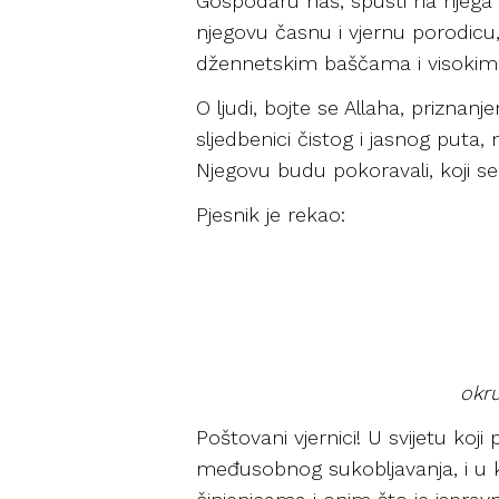
Gospodaru naš, spusti na njega S
njegovu časnu i vjernu porodicu, 
džennetskim baščama i visokim 
O ljudi, bojte se Allaha, priznan
sljedbenici čistog i jasnog puta, 
Njegovu budu pokoravali, koji se A
Pjesnik je rekao:
okru
Poštovani vjernici! U svijetu koji 
međusobnog sukobljavanja, i u k