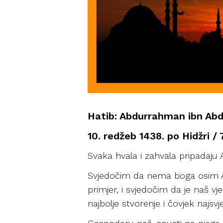
Hatib: Abdurrahman ibn Abd
10. redžeb 1438. po Hidžri / 7
Svaka hvala i zahvala pripadaj
Svjedočim da nema boga osim Allah
primjer, i svjedočim da je naš vj
najbolje stvorenje i čovjek najsvjet