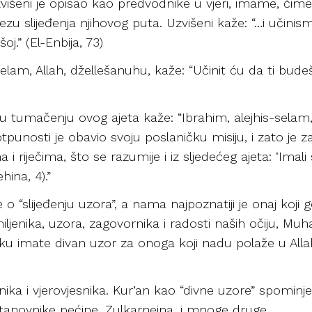
šeni je opisao kao predvodnike u vjeri, imame, čime
vezu slijeđenja njihovog puta. Uzvišeni kaže: “…i učini
.” (El-Enbija, 73)
elam, Allah, džellešanuhu, kaže: “Učinit ću da ti budeš 
u tumačenju ovog ajeta kaže: “Ibrahim, alejhis-selam, 
tpunosti je obavio svoju poslaničku misiju, i zato je z
ima i riječima, što se razumije i iz sljedećeg ajeta: ‘Ima
ina, 4).”
 o “slijeđenju uzora”, a nama najpoznatiji je onaj koji 
miljenika, uzora, zagovornika i radosti naših očiju, 
ku imate divan uzor za onoga koji nadu polaže u Allaha
anika i vjerovjesnika. Kur’an kao “divne uzore” spomi
stanovnike pećine, Zulkarnejna, i mnoge druge.