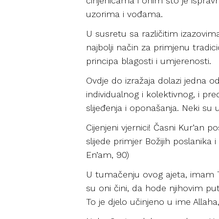
činjenicama i onim što je ispravno
uzorima i vođama.
U susretu sa različitim izazovima
najbolji način za primjenu tradic
principa blagosti i umjerenosti.
Ovdje do izražaja dolazi jedna od 
individualnog i kolektivnog, i pre
slijeđenja i oponašanja. Neki su
Cijenjeni vjernici! Časni Kur’an 
slijede primjer Božijih poslanika i 
En’am, 90)
U tumačenju ovog ajeta, imam Ta
su oni čini, da hode njihovim p
To je djelo učinjeno u ime Allah