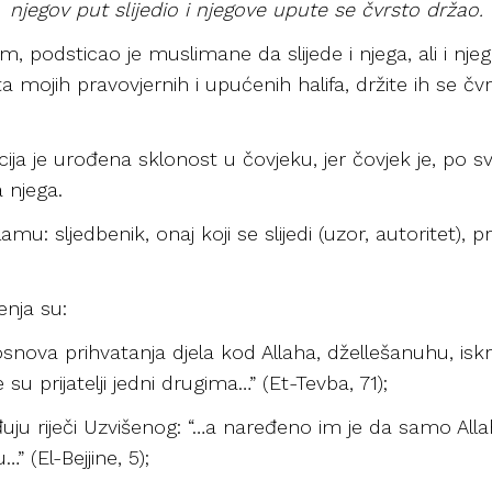
njegov put slijedio i njegove upute se čvrsto držao.
lem, podsticao je muslimane da slijede i njega, ali i nje
mojih pravovjernih i upućenih halifa, držite ih se čvrs
itacija je urođena sklonost u čovjeku, jer čovjek je, po s
 njega.
amu: sljedbenik, onaj koji se slijedi (uzor, autoritet), p
đenja su:
 osnova prihvatanja djela kod Allaha, džellešanuhu, iskre
e su prijatelji jedni drugima…” (Et-Tevba, 71);
rđuju riječi Uzvišenog: “…a naređeno im je da samo All
” (El-Bejjine, 5);