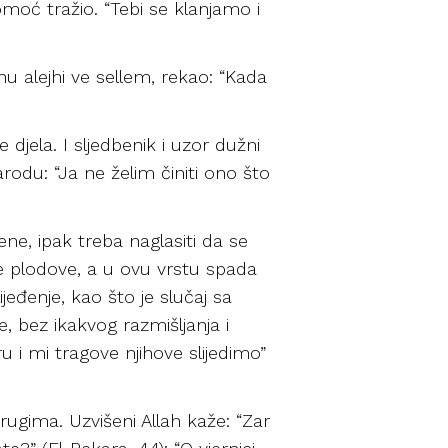
omoć tražio. “Tebi se klanjamo i
hu alejhi ve sellem, rekao: “Kada
te djela. I sljedbenik i uzor dužni
narodu: “Ja ne želim činiti ono što
žene, ipak treba naglasiti da se
nije plodove, a u ovu vrstu spada
jeđenje, kao što je slučaj sa
e, bez ikakvog razmišljanja i
ru i mi tragove njihove slijedimo”
 drugima. Uzvišeni Allah kaže: “Zar