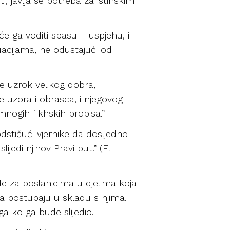
ti, javlja se potreba za istinskim
 će ga voditi spasu – uspjehu, i
tuacijama, ne odustajući od
 je uzrok velikog dobra,
nje uzora i obrasca, i njegovog
mnogih fikhskih propisa.”
odstičući vjernike da dosljedno
lijedi njihov Pravi put.” (El-
e za poslanicima u djelima koja
a postupaju u skladu s njima.
ga ko ga bude slijedio.