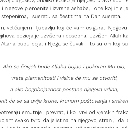
voj blagoslov, onoliko koliko je njegovo pravo kod Te
i njegove plemenite i izvrsne ashabe, i one koji ih sli
stepenima, i susretu sa čestitima na Dan susreta.
jem, veličanjem i ljubavlju koji će vam osigurati Njegov
njihova pozicija je uzvišena i posebna. Uzvišeni Allah k
llaha budu bojali i Njega se čuvali – to su oni koji su 
Ako se čovjek bude Allaha bojao i pokoran Mu bio,
vrata plemenitosti i visine će mu se otvoriti,
a ako bogobojaznost postane njegova vrlina,
nit će se sa dvije krune, krunom poštovanja i smiren
potresaju smutnje i prevrati, i koji vrvi od vjerskih frakc
ojem svako tvrdi da je istina na njegovoj strani, i d