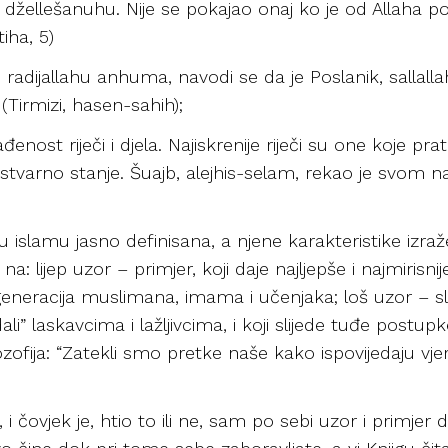
, džellešanuhu. Nije se pokajao onaj ko je od Allaha p
iha, 5)
 radijallahu anhuma, navodi se da je Poslanik, sallalla
 (Tirmizi, hasen-sahih);
ađenost riječi i djela. Najiskrenije riječi su one koje pra
je i stvarno stanje. Šuajb, alejhis-selam, rekao je svom 
a u islamu jasno definisana, a njene karakteristike izra
i na: lijep uzor – primjer, koji daje najljepše i najmiris
 generacija muslimana, imama i učenjaka; loš uzor – sli
i” laskavcima i lažljivcima, i koji slijede tuđe postupk
ilozofija: “Zatekli smo pretke naše kako ispovijedaju vje
 i čovjek je, htio to ili ne, sam po sebi uzor i primjer