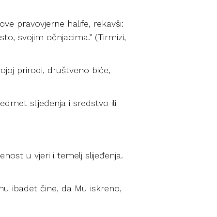
gove pravovjerne halife, rekavši:
to, svojim očnjacima.” (Tirmizi,
vojoj prirodi, društveno biće,
redmet slijeđenja i sredstvo ili
nost u vjeri i temelj slijeđenja.
ahu ibadet čine, da Mu iskreno,