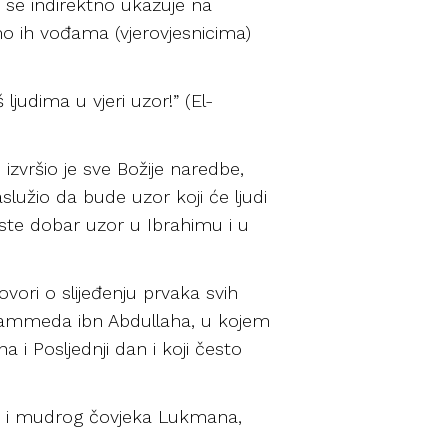
 se indirektno ukazuje na
smo ih vođama (vjerovjesnicima)
ljudima u vjeri uzor!” (El-
izvršio je sve Božije naredbe,
aslužio da bude uzor koji će ljudi
li ste dobar uzor u Ibrahimu i u
govori o slijeđenju prvaka svih
Muhammeda ibn Abdullaha, u kojem
 i Posljednji dan i koji često
nje i mudrog čovjeka Lukmana,