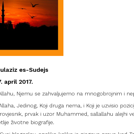
ulaziz es-Sudejs
. april 2017.
u Allahu, Njemu se zahvaljujemo na mnogobrojnim i n
a, Jedinog, Koji druga nema, i Koji je uzvisio poziciju 
erovjesnik, prvak i uzor Muhammed, sallallahu alejhi ve
lije životne biografije.