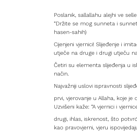
Poslanik, sallallahu alejhi ve sel
“Držite se mog sunneta i sunneta 
hasen-sahih)
Cijenjeni vjernici! Slijeđenje i im
utječe na druge i drugi utječu na
Četiri su elementa slijeđenja u isl
način.
Najvažniji uslovi ispravnosti slije
prvi, vjerovanje u Allaha, koje je
Uzvišeni kaže: “A vjernici i vjernic
drugi, ihlas, iskrenost, što potv
kao pravovjerni, vjeru ispovijedaju…