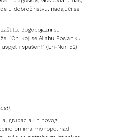
be, i blagoslovi, Gospodaru naš,
jede u dobročinstvu, nadajući se
u zaštitu. Bogobojazni su
aže: “Oni koji se Allahu Poslaniku
uspjeli i spašeni!” (En-Nur, 52)
osti.
ija, grupacija i njihovog
a jedino on ima monopol nad