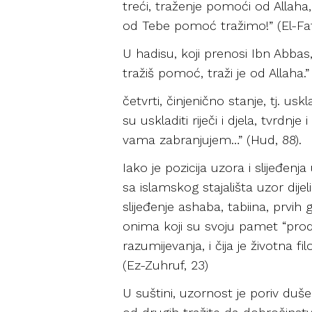
treći, traženje pomoći od Allaha
od Tebe pomoć tražimo!” (El-Fat
U hadisu, koji prenosi Ibn Abbas,
tražiš pomoć, traži je od Allaha.”
četvrti, činjenično stanje, tj. uskl
su uskladiti riječi i djela, tvrdn
vama zabranjujem…” (Hud, 88).
Iako je pozicija uzora i slijeđenj
sa islamskog stajališta uzor dijel
slijeđenje ashaba, tabiina, prvih
onima koji su svoju pamet “prodal
razumijevanja, i čija je životna f
(Ez-Zuhruf, 23)
U suštini, uzornost je poriv duše,