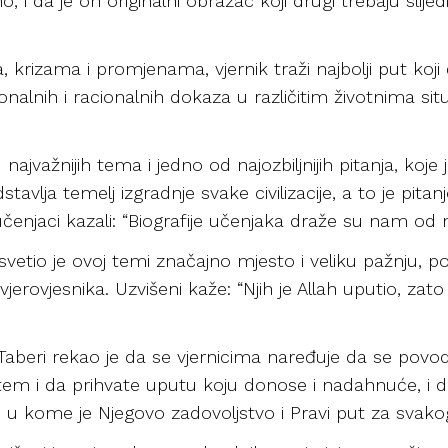
, i da je on originalni obrazac koji drugi trebaju slijedi
, krizama i promjenama, vjernik traži najbolji put koji
ionalnih i racionalnih dokaza u različitim životnima si
najvažnijih tema i jedno od najozbiljnijih pitanja, koje
dstavlja temelj izgradnje svake civilizacije, a to je pita
 učenjaci kazali: “Biografije učenjaka draže su nam od 
posvetio je ovoj temi značajno mjesto i veliku pažnju, p
vjerovjesnika. Uzvišeni kaže: “Njih je Allah uputio, zato s
beri rekao je da se vjernicima naređuje da se povod
utem i da prihvate uputu koju donose i nadahnuće, i d
a, u kome je Njegovo zadovoljstvo i Pravi put za svako