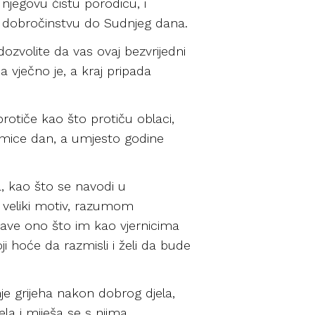
 njegovu čistu porodicu, i
e u dobročinstvu do Sudnjeg dana.
dozvolite da vas ovaj bezvrijedni
a vječno je, a kraj pripada
rotiče kao što protiču oblaci,
mice dan, a umjesto godine
, kao što se navodi u
ti veliki motiv, razumom
stave ono što im kao vjernicima
ji hoće da razmisli i želi da bude
enje grijeha nakon dobrog djela,
ela i miješa se s njima.