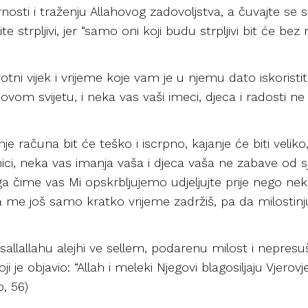
nosti i traženju Allahovog zadovoljstva, a čuvajte se sla
te strpljivi, jer “samo oni koji budu strpljivi bit će b
votni vijek i vrijeme koje vam je u njemu dato iskoristi
 ovom svijetu, i neka vas vaši imeci, djeca i radosti
e računa bit će teško i iscrpno, kajanje će biti veliko
ici, neka vas imanja vaša i djeca vaša ne zabave od sje
noga čime vas Mi opskrbljujemo udjeljujte prije nego 
me još samo kratko vrijeme zadržiš, pa da milostinj
sallallahu alejhi ve sellem, podarenu milost i nepres
e objavio: “Allah i meleki Njegovi blagosiljaju Vjerovjesn
b, 56)