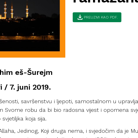
download
PREUZMI KAO PDF.
rahim eš-Šurejm
 / 7. juni 2019.
enosti, savršenstvu i ljepoti, samostalnom u upravlj
 Kur’an Svome robu da bi bio radosna vijest i opomena s
vjetiljka koja sija.
aha, Jedinog, Koji druga nema, i svjedočim da je Mu