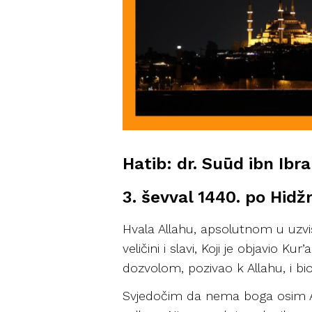
Hatib: dr. Suūd ibn Ib
3. ševval 1440. po Hidžri
Hvala Allahu, apsolutnom u uzviš
veličini i slavi, Koji je objavio
dozvolom, pozivao k Allahu, i bio s
Svjedočim da nema boga osim All