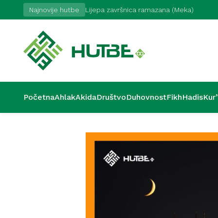
17. 7. 2026
Najnovije hutbe
Lijepa završnica ramazana (Meka)
Početna
Ahlak
Akida
Društvo
Duhovnost
Fikh
Hadis
Kur