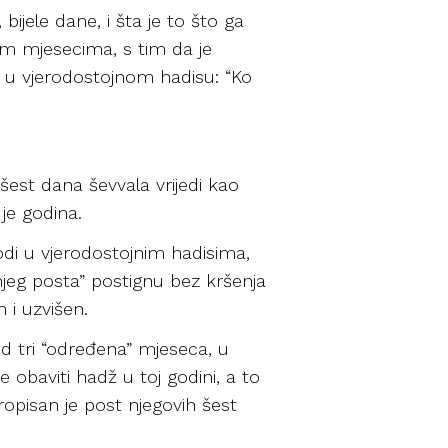
ijele dane, i šta je to što ga
gim mjesecima, s tim da je
di u vjerodostojnom hadisu: “Ko
est dana ševvala vrijedi kao
 je godina.
vodi u vjerodostojnim hadisima,
njeg posta” postignu bez kršenja
 i uzvišen.
d tri “određena” mjeseca, u
 obaviti hadž u toj godini, a to
ropisan je post njegovih šest