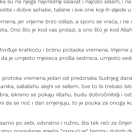
a su na njega najvredniji salavat i najčišći selam, i na
stite i dobre ashabe, tabiine i sve one koji ih slijed
mena, jer vrijeme brzo odlazi, a sporo se vraća, i ne 
ta. Ono što je kod vas prolazi, a ono što je kod Allah
otvrđuje kratkoću i brzinu prolaska vremena. Vrijeme p
 da je umjesto mjeseca prošla sedmica, umjesto sed
na protoka vremena jedan od predznaka Sudnjeg dana
ika, sallallahu alejhi ve sellem. Sve to bi trebalo bi
ra, iskreno se pokaju Allahu, budu dobročinitelji i o
ini da se noć i dan smjenjuju, to je pouka za onoga ko
ha, samo po sebi, odvratno i ružno, šta tek reći za činj
stalno ponavljanje grijeha “zamućuje” bistrinu dobrih dj