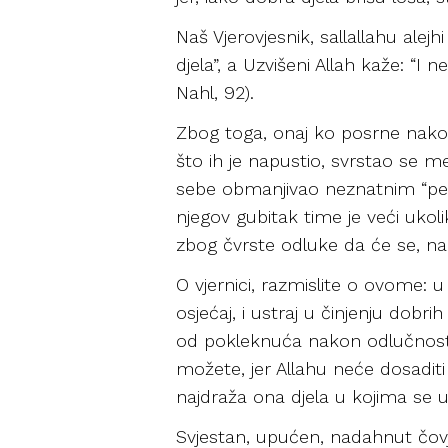
Naš Vjerovjesnik, sallallahu ale
djela”, a Uzvišeni Allah kaže: “I
Nahl, 92).
Zbog toga, onaj ko posrne nakon
što ih je napustio, svrstao se me
sebe obmanjivao neznatnim “perio
njegov gubitak time je veći ukoli
zbog čvrste odluke da će se, nak
O vjernici, razmislite o ovome: u 
osjećaj, i ustraj u činjenju dobr
od pokleknuća nakon odlučnosti. P
možete, jer Allahu neće dosaditi 
najdraža ona djela u kojima se u
Svjestan, upućen, nadahnut čovjek