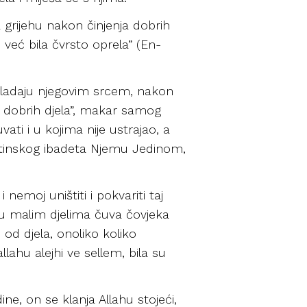
 grijehu nakon činjenja dobrih
e već bila čvrsto oprela” (En-
vladaju njegovim srcem, nakon
ja dobrih djela”, makar samog
ti i u kojima nije ustrajao, a
i istinskog ibadeta Njemu Jedinom,
 nemoj uništiti i pokvariti taj
st u malim djelima čuva čovjeka
 od djela, onoliko koliko
lahu alejhi ve sellem, bila su
ne, on se klanja Allahu stojeći,