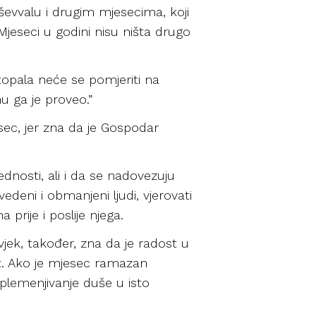
ševvalu i drugim mjesecima, koji
 Mjeseci u godini nisu ništa drugo
 stopala neće se pomjeriti na
u ga je proveo.”
sec, jer zna da je Gospodar
dnosti, ali i da se nadovezuju
edeni i obmanjeni ljudi, vjerovati
prije i poslije njega.
vjek, također, zna da je radost u
t. Ako je mjesec ramazan
oplemenjivanje duše u isto