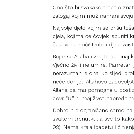
Ono što bi svakako trebalo znat
zalogaj kojim muž nahrani svoju
Najbolje djelo kojim se brišu loš
djela, kojima će čovjek ispuniti 
časovima noći! Dobra djela zaist
Bojte se Allaha i znajte da onaj
Vječno živi i ne umire. Pametan 
nerazuman je onaj ko slijedi pr
neće donijeti Allahovo zadovoljs
Allaha da mu pomogne u postizanju
dovi: “Učini moj život napredni
Dobro nije ograničeno samo na 
svakom trenutku, a sve to kako bi
99). Nema kraja ibadetu i činjen