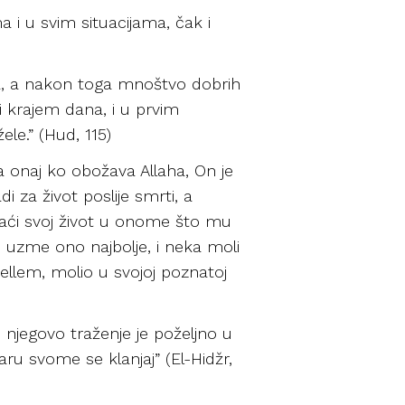
i u svim situacijama, čak i
Boga, a nakon toga mnoštvo dobrih
 i krajem dana, i u prvim
le.” (Hud, 115)
a onaj ko obožava Allaha, On je
 za život poslije smrti, a
raći svoj život u onome što mu
, uzme ono najbolje, i neka moli
sellem, molio u svojoj poznatoj
njegovo traženje je poželjno u
aru svome se klanjaj” (El-Hidžr,