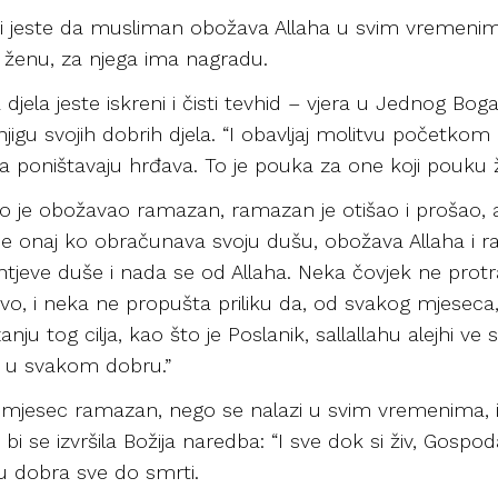
i jeste da musliman obožava Allaha u svim vremenima 
 ženu, za njega ima nagradu.
a djela jeste iskreni i čisti tevhid – vjera u Jednog 
knjigu svojih dobrih djela. “I obavljaj molitvu početkom
a poništavaju hrđava. To je pouka za one koji pouku že
 ko je obožavao ramazan, ramazan je otišao i prošao, 
je onaj ko obračunava svoju dušu, obožava Allaha i radi
ohtjeve duše i nada se od Allaha. Neka čovjek ne prot
tvo, i neka ne propušta priliku da, od svakog mjeseca
 tog cilja, kao što je Poslanik, sallallahu alejhi ve 
m u svakom dobru.”
mjesec ramazan, nego se nalazi u svim vremenima, i 
 se izvršila Božija naredba: “I sve dok si živ, Gospod
ju dobra sve do smrti.