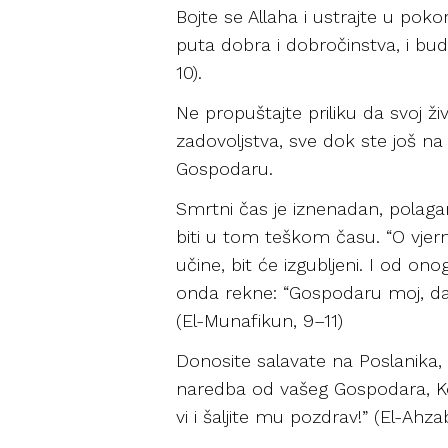
Bojte se Allaha i ustrajte u pokor
puta dobra i dobročinstva, i budi
10).
Ne propuštajte priliku da svoj ži
zadovoljstva, sve dok ste još na
Gospodaru.
Smrtni čas je iznenadan, polaganj
biti u tom teškom času. “O vjern
učine, bit će izgubljeni. I od o
onda rekne: “Gospodaru moj, da 
(El-Munafikun, 9–11)
Donosite salavate na Poslanika, 
naredba od vašeg Gospodara, Koji j
vi i šaljite mu pozdrav!” (El-Ahza