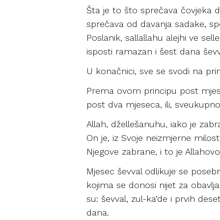
Šta je to što sprečava čovjeka d
sprečava od davanja sadake, spom
Poslanik, sallallahu alejhi ve se
isposti ramazan i šest dana ševval
U konačnici, sve se svodi na pri
Prema ovom principu post mjesec
post dva mjeseca, ili, sveukupno, 
Allah, džellešanuhu, iako je zabr
On je, iz Svoje neizmjerne milo
Njegove zabrane, i to je Allahov
Mjesec ševval odlikuje se poseb
kojima se donosi nijet za obavlja
su: ševval, zul-ka’de i prvih de
dana.