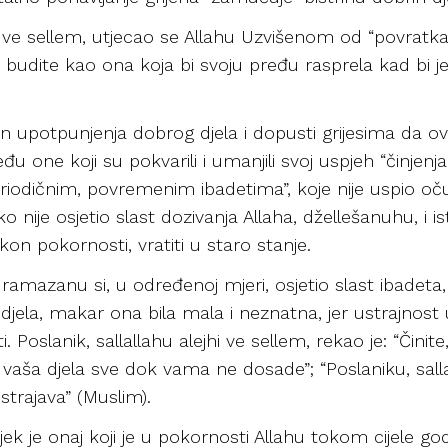
jhi ve sellem, utjecao se Allahu Uzvišenom od “povratka
 ne budite kao ona koja bi svoju pređu rasprela kad bi j
 upotpunjenja dobrog djela i dopusti grijesima da o
đu one koji su pokvarili i umanjili svoj uspjeh “činjen
dičnim, povremenim ibadetima”, koje nije uspio očuva
ko nije osjetio slast dozivanja Allaha, džellešanuhu, 
on pokornosti, vratiti u staro stanje.
ramazanu si, u određenoj mjeri, osjetio slast ibadeta, i
ih djela, makar ona bila mala i neznatna, jer ustrajno
oslanik, sallallahu alejhi ve sellem, rekao je: “Činite,
vaša djela sve dok vama ne dosade”; “Poslaniku, sallal
strajava” (Muslim).
 je onaj koji je u pokornosti Allahu tokom cijele godi