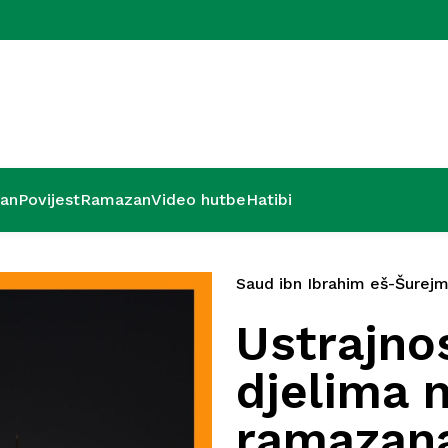
Zadnjih deset
’an
Povijest
Ramazan
Video hutbe
Hatibi
Saud ibn Ibrahim eš-Šurej
Ustrajno
djelima 
ramazan