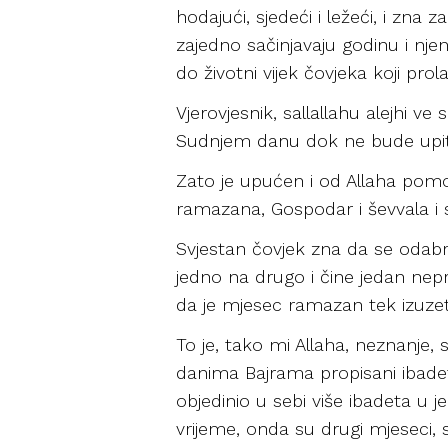
hodajući, sjedeći i ležeći, i z
zajedno sačinjavaju godinu i njen
do životni vijek čovjeka koji prol
Vjerovjesnik, sallallahu alejhi ve
Sudnjem danu dok ne bude upitan
Zato je upućen i od Allaha pomo
ramazana, Gospodar i ševvala i s
Svjestan čovjek zna da se odabra
jedno na drugo i čine jedan nepre
da je mjesec ramazan tek izuzetak
To je, tako mi Allaha, neznanje,
danima Bajrama propisani ibade
objedinio u sebi više ibadeta u 
vrijeme, onda su drugi mjeseci, 