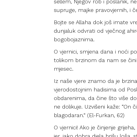
sellem, Njegov rob i poslanik, nek
supruge, majke pravovjernih, i če
Bojte se Allaha dok još imate vre
dunjaluk odvrati od vječnog ahire
bogobojaznima.
O vjernici, smjena dana i noći p
tolikom brzinom da nam se čini
mjesec.
Iz naše vjere znamo da je brzi
vjerodostojnim hadisima od Poslan
obdarenima, da čine što više dob
ne dolikuje. Uzvišeni kaže: “On č
blagodaran.” (El-Furkan, 62)
O vjernici! Ako je činjenje grije
jer, iako dobra djela brišu loša, 