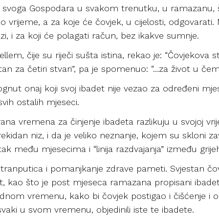
na za svoga Gospodara u svakom trenutku, u ramazanu, 
o vrijeme, a za koje će čovjek, u cijelosti, odgovarati.
azi, i za koji će polagati račun, bez ikakve sumnje.
 sellem, čije su riječi sušta istina, rekao je: “Čovjekova
 za četiri stvari”, pa je spomenuo: “…za život u čem
gnut onaj koji svoj ibadet nije vezao za određeni mje
vih ostalih mjeseci.
na vremena za činjenje ibadeta razlikuju u svojoj vrije
kidan niz, i da je veliko neznanje, kojem su skloni zav
 među mjesecima i “linija razdvajanja” između grijeha 
 stranputica i pomanjkanje zdrave pameti. Svjestan čo
t, kao što je post mjeseca ramazana propisani ibade
jednom vremenu, kako bi čovjek postigao i čišćenje i 
svaki u svom vremenu, objedinili iste te ibadete.