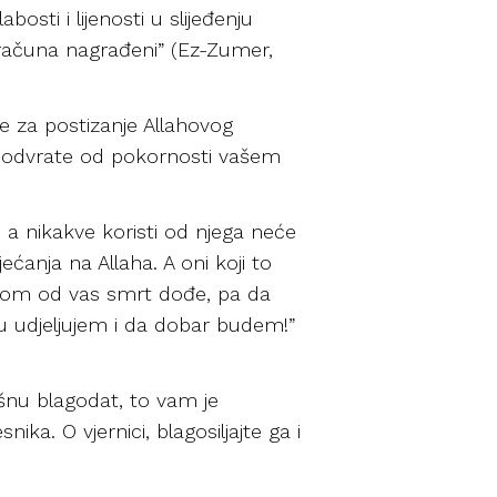
bosti i lijenosti u slijeđenju
ez računa nagrađeni” (Ez-Zumer,
te za postizanje Allahovog
 ne odvrate od pokornosti vašem
, a nikakve koristi od njega neće
ćanja na Allaha. A oni koji to
nekom od vas smrt dođe, pa da
u udjeljujem i da dobar budem!”
ušnu blagodat, to vam je
ika. O vjernici, blagosiljajte ga i