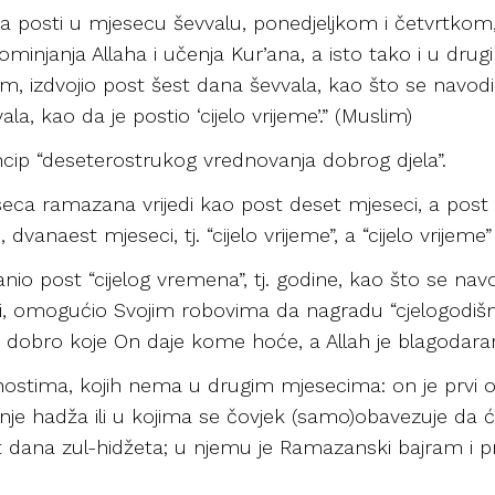
a posti u mjesecu ševvalu, ponedjeljkom i četvrtkom, b
injanja Allaha i učenja Kur’ana, a isto tako i u dru
llem, izdvojio post šest dana ševvala, kao što se navo
a, kao da je postio ‘cijelo vrijeme’.” (Muslim)
ncip “deseterostrukog vrednovanja dobrog djela”.
a ramazana vrijedi kao post deset mjeseci, a post š
dvanaest mjeseci, tj. “cijelo vrijeme”, a “cijelo vrijeme”
anio post “cijelog vremena”, tj. godine, kao što se na
sti, omogućio Svojim robovima da nagradu “cjelogodiš
o dobro koje On daje kome hoće, a Allah je blagodaran
nostima, kojih nema u drugim mjesecima: on je prvi o
nje hadža ili u kojima se čovjek (samo)obavezuje da će
set dana zul-hidžeta; u njemu je Ramazanski bajram i p