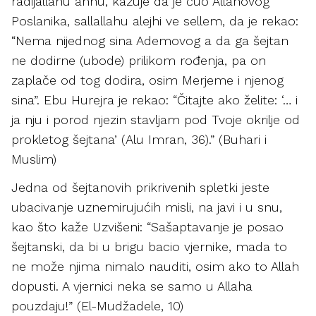
radijallahu anhu, kazuje da je čuo Allahovog
Poslanika, sallallahu alejhi ve sellem, da je rekao:
“Nema nijednog sina Ademovog a da ga šejtan
ne dodirne (ubode) prilikom rođenja, pa on
zaplače od tog dodira, osim Merjeme i njenog
sina”. Ebu Hurejra je rekao: “Čitajte ako želite: ‘… i
ja nju i porod njezin stavljam pod Tvoje okrilje od
prokletog šejtana’ (Alu Imran, 36).” (Buhari i
Muslim)
Jedna od šejtanovih prikrivenih spletki jeste
ubacivanje uznemirujućih misli, na javi i u snu,
kao što kaže Uzvišeni: “Sašaptavanje je posao
šejtanski, da bi u brigu bacio vjernike, mada to
ne može njima nimalo nauditi, osim ako to Allah
dopusti. A vjernici neka se samo u Allaha
pouzdaju!” (El-Mudžadele, 10)