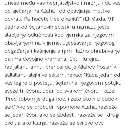
unese među vas neprijateljstvo i mržnju i da vas
od sjećanja na Allaha i od obavljanja molitve
odvrati. Pa hoćete li se okaniti?” (El-Maida, 91)
Jedna od šejtanovih spletki u namazu jeste
slabljenje odlučnosti kod vjernika za njegovim
obavljanjem na vrijeme, uljepšavanje njegovog
odgađanja i kašnjenja s njim i lažno ohrabrivanje
da ima dovoljno vremena. Ebu Hurejra,
radijallahu anhu, prenosi da je Allahov Poslanik,
sallallahu alejhi ve sellem, rekao: “Kada jedan od
vas legne u postelju, šejtan na njegovom potiljku
sveže tri čvora, udari po svakom čvoru i kaže:
‘Pred tobom je duga noć, i zato utoni u dubok
san.’ Ako se probudi i spomene Allaha, razveže
se jedan čvor, ako se abdesti, razveže se i drugi
čvor, a ako klanja, razvežu se svi čvorovi, i