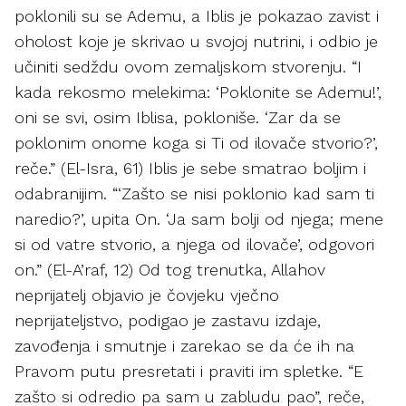
poklonili su se Ademu, a Iblis je pokazao zavist i
oholost koje je skrivao u svojoj nutrini, i odbio je
učiniti sedždu ovom zemaljskom stvorenju. “I
kada rekosmo melekima: ‘Poklonite se Ademu!’,
oni se svi, osim Iblisa, pokloniše. ‘Zar da se
poklonim onome koga si Ti od ilovače stvorio?’,
reče.” (El-Isra, 61) Iblis je sebe smatrao boljim i
odabranijim. “‘Zašto se nisi poklonio kad sam ti
naredio?’, upita On. ‘Ja sam bolji od njega; mene
si od vatre stvorio, a njega od ilovače’, odgovori
on.” (El-A’raf, 12) Od tog trenutka, Allahov
neprijatelj objavio je čovjeku vječno
neprijateljstvo, podigao je zastavu izdaje,
zavođenja i smutnje i zarekao se da će ih na
Pravom putu presretati i praviti im spletke. “E
zašto si odredio pa sam u zabludu pao”, reče,