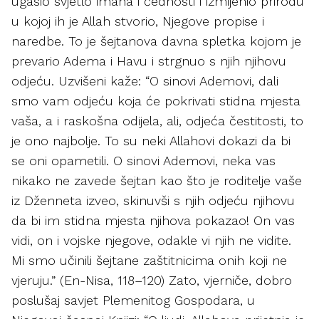
ugasio svjetlo imana i čednosti i izmijenio prirodu
u kojoj ih je Allah stvorio, Njegove propise i
naredbe. To je šejtanova davna spletka kojom je
prevario Adema i Havu i strgnuo s njih njihovu
odjeću. Uzvišeni kaže: “O sinovi Ademovi, dali
smo vam odjeću koja će pokrivati stidna mjesta
vaša, a i raskošna odijela, ali, odjeća čestitosti, to
je ono najbolje. To su neki Allahovi dokazi da bi
se oni opametili. O sinovi Ademovi, neka vas
nikako ne zavede šejtan kao što je roditelje vaše
iz Dženneta izveo, skinuvši s njih odjeću njihovu
da bi im stidna mjesta njihova pokazao! On vas
vidi, on i vojske njegove, odakle vi njih ne vidite.
Mi smo učinili šejtane zaštitnicima onih koji ne
vjeruju.” (En-Nisa, 118–120) Zato, vjerniče, dobro
poslušaj savjet Plemenitog Gospodara, u