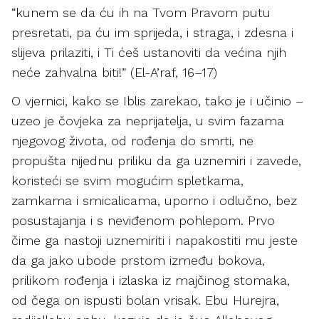
“kunem se da ću ih na Tvom Pravom putu
presretati, pa ću im sprijeda, i straga, i zdesna i
slijeva prilaziti, i Ti ćeš ustanoviti da većina njih
neće zahvalna biti!” (El-A’raf, 16–17)
O vjernici, kako se Iblis zarekao, tako je i učinio –
uzeo je čovjeka za neprijatelja, u svim fazama
njegovog života, od rođenja do smrti, ne
propušta nijednu priliku da ga uznemiri i zavede,
koristeći se svim mogućim spletkama,
zamkama i smicalicama, uporno i odlučno, bez
posustajanja i s neviđenom pohlepom. Prvo
čime ga nastoji uznemiriti i napakostiti mu jeste
da ga jako ubode prstom između bokova,
prilikom rođenja i izlaska iz majčinog stomaka,
od čega on ispusti bolan vrisak. Ebu Hurejra,