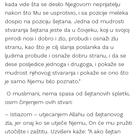
kada vide šta se desilo Njegovom neprijatelju
nakon što Mu se usprotivio, i sa pozicije meleka
dospio na poziciju šejtana. Jedna od mudrosti
stvaranja šejtana jeste da u čovjeku, koji u svojoj
prirodi nosi i dobro i zlo, probudi i osnaži zlu
stranu, kao što je cilj slanja poslanika da u
ljudima probude i osnaže dobru stranu, i da se
dese posljedice jednoga i drugoga, i pokaže se
mudrost njihovog stvaranja i pokaže se ono što
je samo Njemu bilo poznato.”
O muslimani, nema spasa od šejtanovih spletki,
osim činjenjem ovih stvari:
– Istiazom – utjecanjem Allahu od šejtanovog
zla, jer onaj ko se utječe Njemu, On će mu pružiti
utočište i zaštitu. Uzvišeni kaže: “A ako šejtan