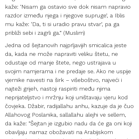
kaže: ‘Nisam ga ostavio sve dok nisam napravio
razdor između njega i njegove supruge’, a Iblis
mu kaže: ‘Da, ti si uradio pravu stvar’, pa ga
približi sebi i zagrli ga.” (Muslim)
Jedna od šejtanovih najprljavijih smicalica jeste
da, kada ne može napraviti veliku štetu, ne
odustaje od manje štete, nego ustrajava u
svojim namjerama i ne predaje se. Ako ne uspije
vjernike navesti na širk – višeboštvo, najveći i
najteži grijeh, nastoji raspiriti među njima
neprijateljstvo i mržnju koji uništavaju vjeru kod
čovjeka. Džabir, radijallahu anhu, kazuje da je čuo
Allahovog Poslanika, sallallahu alejhi ve sellem,
da kaže: “Šejtan je izgubio nadu da će ga oni koji
obavljaju namaz obožavati na Arabijskom