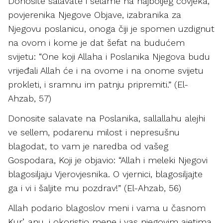
Donosite salavate i selame na najboljeg čovjeka,
povjerenika Njegove Objave, izabranika za
Njegovu poslanicu, onoga čiji je spomen uzdignut
na ovom i kome je dat šefat na budućem
svijetu: “One koji Allaha i Poslanika Njegova budu
vrijeđali Allah će i na ovome i na onome svijetu
prokleti, i sramnu im patnju pripremiti.” (El-
Ahzab, 57)
Donosite salavate na Poslanika, sallallahu alejhi
ve sellem, podarenu milost i nepresušnu
blagodat, to vam je naredba od vašeg
Gospodara, Koji je objavio: “Allah i meleki Njegovi
blagosiljaju Vjerovjesnika. O vjernici, blagosiljajte
ga i vi i šaljite mu pozdrav!” (El-Ahzab, 56)
Allah podario blagoslov meni i vama u časnom
Kurʼanu, i okoristio mene i vas njegovim ajetima