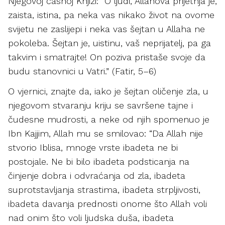
Njegovoj časnoj Knjizi: “O ljudi, Allahova prijetnja je,
zaista, istina, pa neka vas nikako život na ovome
svijetu ne zaslijepi i neka vas šejtan u Allaha ne
pokoleba. Šejtan je, uistinu, vaš neprijatelj, pa ga
takvim i smatrajte! On poziva pristaše svoje da
budu stanovnici u Vatri.” (Fatir, 5–6)
O vjernici, znajte da, iako je šejtan oličenje zla, u
njegovom stvaranju kriju se savršene tajne i
čudesne mudrosti, a neke od njih spomenuo je
Ibn Kajjim, Allah mu se smilovao: “Da Allah nije
stvorio Iblisa, mnoge vrste ibadeta ne bi
postojale. Ne bi bilo ibadeta podsticanja na
činjenje dobra i odvraćanja od zla, ibadeta
suprotstavljanja strastima, ibadeta strpljivosti,
ibadeta davanja prednosti onome što Allah voli
nad onim što voli ljudska duša, ibadeta