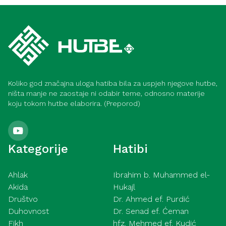
Duhovnost
liječenja (Meka)
Spoznaja Allaha (Medina)
Koliko god značajna uloga hatiba bila za uspjeh njegove hutbe,
ništa manje ne zaostaje ni odabir teme, odnosno materije
koju tokom hutbe elaborira. (Preporod)
Kategorije
Hatibi
Ahlak
Ibrahim b. Muhammed el-
Akida
Hukajl
Društvo
Dr. Ahmed ef. Purdić
Duhovnost
Dr. Senad ef. Ćeman
Fikh
hfz. Mehmed ef. Kudić