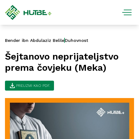
Bender ibn Abdulaziz Belile
Duhovnost
Šejtanovo neprijateljstvo
prema čovjeku (Meka)
download
PREUZMI KAO PDF.