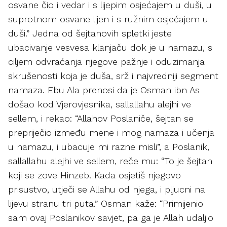
osvane čio i vedar i s lijepim osjećajem u duši, u
suprotnom osvane lijen i s ružnim osjećajem u
duši.” Jedna od šejtanovih spletki jeste
ubacivanje vesvesa klanjaču dok je u namazu, s
ciljem odvraćanja njegove pažnje i oduzimanja
skrušenosti koja je duša, srž i najvredniji segment
namaza. Ebu Ala prenosi da je Osman ibn As
došao kod Vjerovjesnika, sallallahu alejhi ve
sellem, i rekao: “Allahov Poslaniče, šejtan se
prepriječio između mene i mog namaza i učenja
u namazu, i ubacuje mi razne misli”, a Poslanik,
sallallahu alejhi ve sellem, reče mu: “To je šejtan
koji se zove Hinzeb. Kada osjetiš njegovo
prisustvo, utječi se Allahu od njega, i pljucni na
lijevu stranu tri puta.” Osman kaže: “Primijenio
sam ovaj Poslanikov savjet, pa ga je Allah udaljio