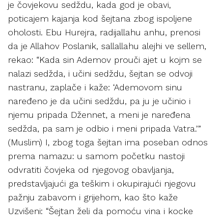
je čovjekovu sedždu, kada god je obavi,
poticajem kajanja kod šejtana zbog ispoljene
oholosti. Ebu Hurejra, radijallahu anhu, prenosi
da je Allahov Poslanik, sallallahu alejhi ve sellem,
rekao: “Kada sin Ademov prouči ajet u kojm se
nalazi sedžda, i učini sedždu, šejtan se odvoji
nastranu, zaplače i kaže: ‘Ademovom sinu
naređeno je da učini sedždu, pa ju je učinio i
njemu pripada Džennet, a meni je naređena
sedžda, pa sam je odbio i meni pripada Vatra.’”
(Muslim) I, zbog toga šejtan ima poseban odnos
prema namazu: u samom početku nastoji
odvratiti čovjeka od njegovog obavljanja,
predstavljajući ga teškim i okupirajući njegovu
pažnju zabavom i grijehom, kao što kaže
Uzvišeni: “Šejtan želi da pomoću vina i kocke