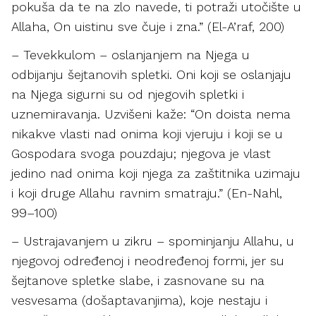
pokuša da te na zlo navede, ti potraži utočište u
Allaha, On uistinu sve čuje i zna.” (El-A’raf, 200)
– Tevekkulom – oslanjanjem na Njega u
odbijanju šejtanovih spletki. Oni koji se oslanjaju
na Njega sigurni su od njegovih spletki i
uznemiravanja. Uzvišeni kaže: “On doista nema
nikakve vlasti nad onima koji vjeruju i koji se u
Gospodara svoga pouzdaju; njegova je vlast
jedino nad onima koji njega za zaštitnika uzimaju
i koji druge Allahu ravnim smatraju.” (En-Nahl,
99–100)
– Ustrajavanjem u zikru – spominjanju Allahu, u
njegovoj određenoj i neodređenoj formi, jer su
šejtanove spletke slabe, i zasnovane su na
vesvesama (došaptavanjima), koje nestaju i