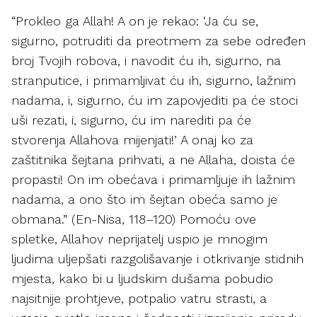
“Prokleo ga Allah! A on je rekao: ‘Ja ću se,
sigurno, potruditi da preotmem za sebe određen
broj Tvojih robova, i navodit ću ih, sigurno, na
stranputice, i primamljivat ću ih, sigurno, lažnim
nadama, i, sigurno, ću im zapovjediti pa će stoci
uši rezati, i, sigurno, ću im narediti pa će
stvorenja Allahova mijenjati!’ A onaj ko za
zaštitnika šejtana prihvati, a ne Allaha, doista će
propasti! On im obećava i primamljuje ih lažnim
nadama, a ono što im šejtan obeća samo je
obmana.” (En-Nisa, 118–120) Pomoću ove
spletke, Allahov neprijatelj uspio je mnogim
ljudima uljepšati razgolišavanje i otkrivanje stidnih
mjesta, kako bi u ljudskim dušama pobudio
najsitnije prohtjeve, potpalio vatru strasti, a