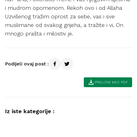
i mudrom opomenom. Rekoh ovo i od Allaha
Uzvišenog tražim oprost za sebe, vas i sve
muslimane od svakog grijeha, a tražite i vi, On
mnogo prašta i milostiv je.
Podijeli ovaj post :
download
PREUZMI KAO PDF.
Iz iste kategorije :
Ahlak
Samozadivljenost – pokazatelji i načini