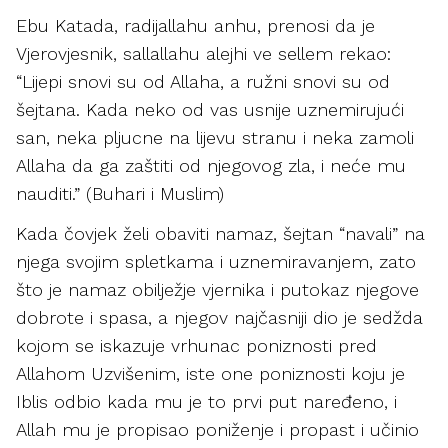
Ebu Katada, radijallahu anhu, prenosi da je
Vjerovjesnik, sallallahu alejhi ve sellem rekao:
“Lijepi snovi su od Allaha, a ružni snovi su od
šejtana. Kada neko od vas usnije uznemirujući
san, neka pljucne na lijevu stranu i neka zamoli
Allaha da ga zaštiti od njegovog zla, i neće mu
nauditi.” (Buhari i Muslim)
Kada čovjek želi obaviti namaz, šejtan “navali” na
njega svojim spletkama i uznemiravanjem, zato
što je namaz obilježje vjernika i putokaz njegove
dobrote i spasa, a njegov najčasniji dio je sedžda
kojom se iskazuje vrhunac poniznosti pred
Allahom Uzvišenim, iste one poniznosti koju je
Iblis odbio kada mu je to prvi put naređeno, i
Allah mu je propisao poniženje i propast i učinio