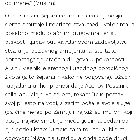
od mene.” (Muslim)
O muslimani, šejtan neumorno nastoji posijati
sjeme smutnje i neprijateljstva među voljenima, a
posebno među bračnim drugovima, jer su
bliskost i ljubav put ka Allahovom zadovoljstvu i
stvaranju pozitivnog ambijenta, a isto tako
potpomaganje bračnih drugova u pokornosti
Allahu vjesnik je sretnog i ugodnog porodičnog
života (a to šejtanu nikako ne odgovara). Džabir,
radijallahu anhu, prenosi da je Allahov Poslanik,
sallallahu alejhi ve sellem, rekao: “Iblis postavi
svoj prijesto na vodi, a zatim pošalje svoje sluge
(da čine nered po Zemlji), i najbliži su mu oni koji
posiju najviše smutnje među ljudima. Jedan od
njih dođe i kaže: ‘Uradio sam to i to’, a Iblis mu
odgovori: ‘Ništa nisi uradio., a onda dođe drugi i