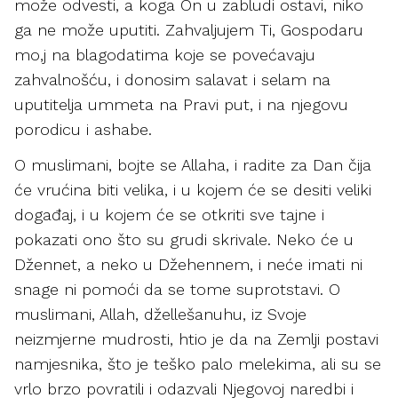
može odvesti, a koga On u zabludi ostavi, niko
ga ne može uputiti. Zahvaljujem Ti, Gospodaru
mo,j na blagodatima koje se povećavaju
zahvalnošću, i donosim salavat i selam na
uputitelja ummeta na Pravi put, i na njegovu
porodicu i ashabe.
O muslimani, bojte se Allaha, i radite za Dan čija
će vrućina biti velika, i u kojem će se desiti veliki
događaj, i u kojem će se otkriti sve tajne i
pokazati ono što su grudi skrivale. Neko će u
Džennet, a neko u Džehennem, i neće imati ni
snage ni pomoći da se tome suprotstavi. O
muslimani, Allah, džellešanuhu, iz Svoje
neizmjerne mudrosti, htio je da na Zemlji postavi
namjesnika, što je teško palo melekima, ali su se
vrlo brzo povratili i odazvali Njegovoj naredbi i