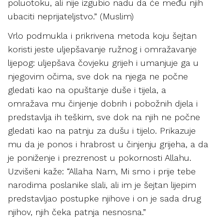
poluotoku, ali nije izgubio nadu da će među njih
ubaciti neprijateljstvo.” (Muslim)
Vrlo podmukla i prikrivena metoda koju šejtan
koristi jeste uljepšavanje ružnog i omražavanje
lijepog: uljepšava čovjeku grijeh i umanjuje ga u
njegovim očima, sve dok na njega ne počne
gledati kao na opuštanje duše i tijela, a
omražava mu činjenje dobrih i pobožnih djela i
predstavlja ih teškim, sve dok na njih ne počne
gledati kao na patnju za dušu i tijelo. Prikazuje
mu da je ponos i hrabrost u činjenju grijeha, a da
je poniženje i prezrenost u pokornosti Allahu.
Uzvišeni kaže: “Allaha Nam, Mi smo i prije tebe
narodima poslanike slali, ali im je šejtan lijepim
predstavljao postupke njihove i on je sada drug
njihov, njih čeka patnja nesnosna.”