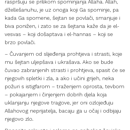
raspršuju se prilikom spominjanja Allaha. Allah,
džellešanuhu, je uz onoga koji Ga spominje, pa
kada Ga spomene, šejtan se povlači, smanjuje i
biva ponižen, i zato se za šejtana kaže da je el-
vesvas – koji došaptava i el-hannas – koji se
brzo povlači.
– Čuvanjem od slijeđenja prohtjeva i strasti, koje
mu šejtan uljepšava i ukrašava. Ako se bude
čuvao zabranjenih strasti i prohtjeva, spasit će se
njegovih spletki i zla, a ako i učini grijeh, neka
požuri s istigfarom – traženjem oprosta, tevbom
– pokajanjem i činjenjem dobrih djela koja
uklanjanju njegove tragove, jer oni ozlojeđuju
Allahovog neprijatelja, bacaju ga u očaj i odbijaju
njegovo zlo.