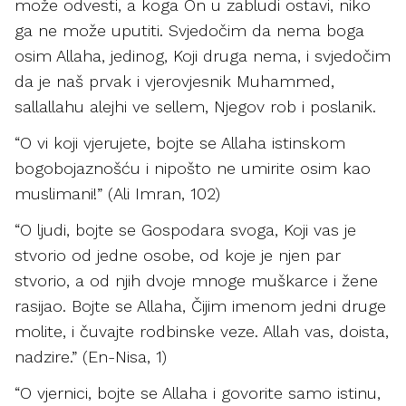
može odvesti, a koga On u zabludi ostavi, niko
ga ne može uputiti. Svjedočim da nema boga
osim Allaha, jedinog, Koji druga nema, i svjedočim
da je naš prvak i vjerovjesnik Muhammed,
sallallahu alejhi ve sellem, Njegov rob i poslanik.
“O vi koji vjerujete, bojte se Allaha istinskom
bogobojaznošću i nipošto ne umirite osim kao
muslimani!” (Ali Imran, 102)
“O ljudi, bojte se Gospodara svoga, Koji vas je
stvorio od jedne osobe, od koje je njen par
stvorio, a od njih dvoje mnoge muškarce i žene
rasijao. Bojte se Allaha, Čijim imenom jedni druge
molite, i čuvajte rodbinske veze. Allah vas, doista,
nadzire.” (En-Nisa, 1)
“O vjernici, bojte se Allaha i govorite samo istinu,