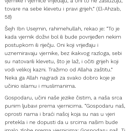
vjernike i vjernice vrijeđaju, a oni to ne zaslužuju,
tovare na sebe klevetu i pravi grijeh.” (El-Ahzab,
58)
Šejh Ibn Usejmin, rahimehullah, rekao je: “To je
kada vjernik doživi bol ili bude povrijeđen nekim
postupkom ili riječju. Oni koji vrijeđaju i
uznemiravaju vjernike, bez ikakvog razloga, sebi
su natovarili klevetu, što je laž, i očiti grijeh koji
vodi velikoj kazni. Tražimo od Allaha zaštitu.”
Neka ga Allah nagradi za svako dobro koje je
učinio islamu i muslimanima.
Gospodaru, učini naše jezike čistim, a naša srca
punim ljubavi prema vjernicima. “Gospodaru naš,
oprosti nama i braći našoj koja su nas u vjeri
pretekla i ne dopusti da u srcima našim bude
imalo zlobe prema vjernicima; Gospodaru naš, Ti