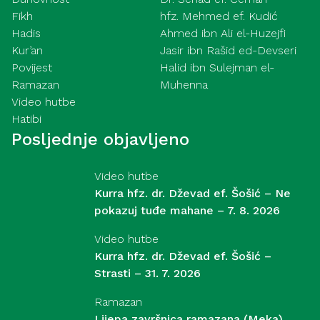
Fikh
hfz. Mehmed ef. Kudić
Hadis
Ahmed ibn Ali el-Huzejfi
Kur’an
Jasir ibn Rašid ed-Devseri
Povijest
Halid ibn Sulejman el-
Ramazan
Muhenna
Video hutbe
Hatibi
Posljednje objavljeno
Video hutbe
Kurra hfz. dr. Dževad ef. Šošić – Ne
pokazuj tuđe mahane – 7. 8. 2026
Video hutbe
Kurra hfz. dr. Dževad ef. Šošić –
Strasti – 31. 7. 2026
Ramazan
Lijepa završnica ramazana (Meka)