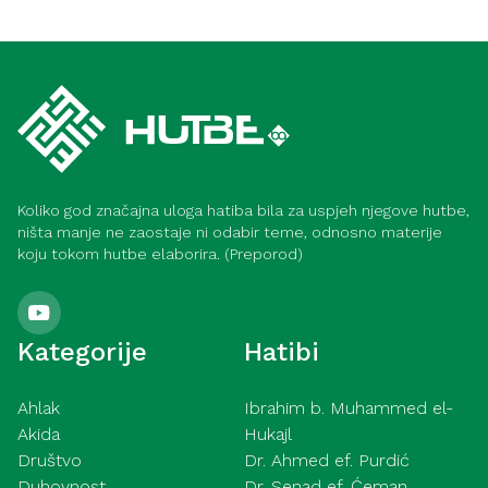
Društvo
Kako postići lijep život (Medina)
Hadis
Dobročinstvo prema roditeljima (Meka)
Koliko god značajna uloga hatiba bila za uspjeh njegove hutbe,
ništa manje ne zaostaje ni odabir teme, odnosno materije
koju tokom hutbe elaborira. (Preporod)
Kategorije
Hatibi
Ahlak
Ibrahim b. Muhammed el-
Akida
Hukajl
Društvo
Dr. Ahmed ef. Purdić
Duhovnost
Dr. Senad ef. Ćeman