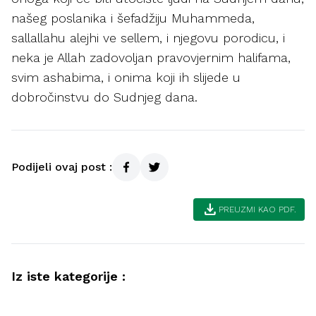
našeg poslanika i šefadžiju Muhammeda,
sallallahu alejhi ve sellem, i njegovu porodicu, i
neka je Allah zadovoljan pravovjernim halifama,
svim ashabima, i onima koji ih slijede u
dobročinstvu do Sudnjeg dana.
Podijeli ovaj post :
download
PREUZMI KAO PDF.
Iz iste kategorije :