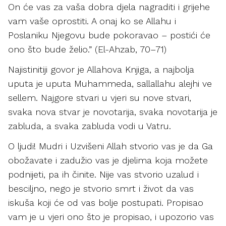
On će vas za vaša dobra djela nagraditi i grijehe
vam vaše oprostiti. A onaj ko se Allahu i
Poslaniku Njegovu bude pokoravao – postići će
ono što bude želio.” (El-Ahzab, 70–71)
Najistinitiji govor je Allahova Knjiga, a najbolja
uputa je uputa Muhammeda, sallallahu alejhi ve
sellem. Najgore stvari u vjeri su nove stvari,
svaka nova stvar je novotarija, svaka novotarija je
zabluda, a svaka zabluda vodi u Vatru.
O ljudi! Mudri i Uzvišeni Allah stvorio vas je da Ga
obožavate i zadužio vas je djelima koja možete
podnijeti, pa ih činite. Nije vas stvorio uzalud i
besciljno, nego je stvorio smrt i život da vas
iskuša koji će od vas bolje postupati. Propisao
vam je u vjeri ono što je propisao, i upozorio vas