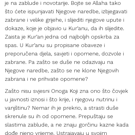
je na zablude i novotarije. Bojte se Allaha tako
što ćete ispunjavati Njegove naredbe, izbjegavati
zabrane i velike grijehe, i slijediti njegove upute i
dokaze, koje je objavio u Kur’anu, da ih slijedite.
Zaista je Kur’an jedna od najboljih opskrba za
spas. U Kur’anu su propisane obaveze i
preporučena djela, savjeti i opomene, dozvole i
zabrane. Pa zašto se duše ne odazivaju na
Njegove naredbe, zašto se ne klone Njegovih
zabrana i ne prihvate opomene?
Zašto nisu svjesni Onoga Koji zna ono što čovjek
u javnosti iznosi i što krije, i njegovu nutrinu i
vanjštinu? Nemar ih je prekrio, a strasti duše
skrenule su ih od opomene. Prepuštaju se
slastima zablude, a ne znaju gorčinu kazne kada
dođe njeno vrijeme. Ustrajavaju u svojim