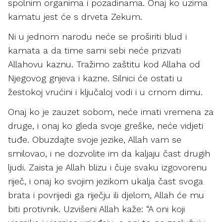
spolnim organima i pozadinama. Onaj ko uzima
kamatu jest će s drveta Zekum.
Ni u jednom narodu neće se proširiti blud i
kamata a da time sami sebi neće prizvati
Allahovu kaznu. Tražimo zaštitu kod Allaha od
Njegovog gnjeva i kazne. Silnici će ostati u
žestokoj vrućini i ključaloj vodi i u crnom dimu.
Onaj ko je zauzet sobom, neće imati vremena za
druge, i onaj ko gleda svoje greške, neće vidjeti
tuđe. Obuzdajte svoje jezike, Allah vam se
smilovao, i ne dozvolite im da kaljaju čast drugih
ljudi. Zaista je Allah blizu i čuje svaku izgovorenu
riječ, i onaj ko svojim jezikom ukalja čast svoga
brata i povrijedi ga riječju ili djelom, Allah će mu
biti protivnik. Uzvišeni Allah kaže: “A oni koji