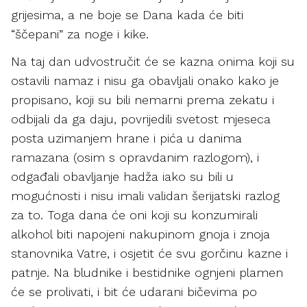
grijesima, a ne boje se Dana kada će biti
“ščepani” za noge i kike.
Na taj dan udvostručit će se kazna onima koji su
ostavili namaz i nisu ga obavljali onako kako je
propisano, koji su bili nemarni prema zekatu i
odbijali da ga daju, povrijedili svetost mjeseca
posta uzimanjem hrane i pića u danima
ramazana (osim s opravdanim razlogom), i
odgađali obavljanje hadža iako su bili u
mogućnosti i nisu imali validan šerijatski razlog
za to. Toga dana će oni koji su konzumirali
alkohol biti napojeni nakupinom gnoja i znoja
stanovnika Vatre, i osjetit će svu gorčinu kazne i
patnje. Na bludnike i bestidnike ognjeni plamen
će se prolivati, i bit će udarani bičevima po