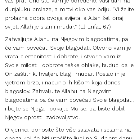
vas prati ono što vam je određeno, vaši dani na
dunjaluku prolaze, a mrtvi oko vas bdiju. “Vi želite
prolazna dobra ovoga svijeta, a Allah želi onaj
svijet. Allah je silan i mudar.” (El-Enfal, 67)
Zahvaljujte Allahu na Njegovim blagodatima, pa
će vam povećati Svoje blagodati. Otvorio vam je
vrata plemenitosti i dobrote, i stvorio vam iz
Svoje milosti i dobrote teške oblake, budući da je
On zaštitnik, hvaljen, blag i mudar. Poslao ih je
vjetrom brzo, i napunio ih kišom koja donosi
blagoslov. Zahvaljujte Allahu na Njegovim
blagodatima pa će vam povećati Svoje blagodati,
i bojte se Njega i pokajte Mu se, da biste dobili
Njegov oprost i zadovoljstvo.
O vjernici, donosite što više salavata i selama na
onoga koji će biti utočište ljudi na Sudnjem danu,