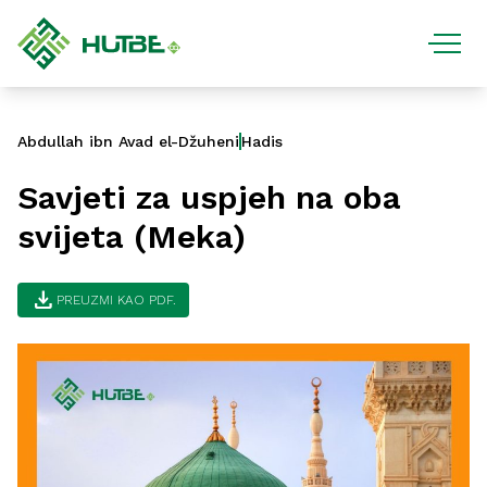
Abdullah ibn Avad el-Džuheni
Hadis
Savjeti za uspjeh na oba
svijeta (Meka)
download
PREUZMI KAO PDF.