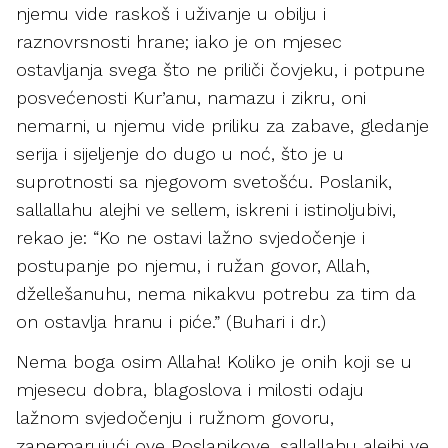
njemu vide raskoš i uživanje u obilju i
raznovrsnosti hrane; iako je on mjesec
ostavljanja svega što ne priliči čovjeku, i potpune
posvećenosti Kur’anu, namazu i zikru, oni
nemarni, u njemu vide priliku za zabave, gledanje
serija i sijeljenje do dugo u noć, što je u
suprotnosti sa njegovom svetošću. Poslanik,
sallallahu alejhi ve sellem, iskreni i istinoljubivi,
rekao je: “Ko ne ostavi lažno svjedočenje i
postupanje po njemu, i ružan govor, Allah,
džellešanuhu, nema nikakvu potrebu za tim da
on ostavlja hranu i piće.” (Buhari i dr.)
Nema boga osim Allaha! Koliko je onih koji se u
mjesecu dobra, blagoslova i milosti odaju
lažnom svjedočenju i ružnom govoru,
zanemarujući ove Poslanikove, sallallahu alejhi ve