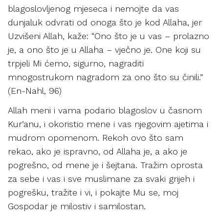
blagoslovljenog mjeseca i nemojte da vas
dunjaluk odvrati od onoga što je kod Allaha, jer
Uzvišeni Allah, kaže: “Ono što je u vas – prolazno
je, a ono što je u Allaha – vječno je. One koji su
trpjeli Mi ćemo, sigurno, nagraditi
mnogostrukom nagradom za ono što su činili.”
(En-Nahl, 96)
Allah meni i vama podario blagoslov u časnom
Kur’anu, i okoristio mene i vas njegovim ajetima i
mudrom opomenom. Rekoh ovo što sam
rekao, ako je ispravno, od Allaha je, a ako je
pogrešno, od mene je i šejtana. Tražim oprosta
za sebe i vas i sve muslimane za svaki grijeh i
pogrešku, tražite i vi, i pokajte Mu se, moj
Gospodar je milostiv i samilostan.