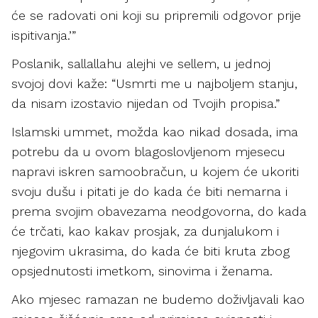
će se radovati oni koji su pripremili odgovor prije
ispitivanja.’”
Poslanik, sallallahu alejhi ve sellem, u jednoj
svojoj dovi kaže: “Usmrti me u najboljem stanju,
da nisam izostavio nijedan od Tvojih propisa.”
Islamski ummet, možda kao nikad dosada, ima
potrebu da u ovom blagoslovljenom mjesecu
napravi iskren samoobračun, u kojem će ukoriti
svoju dušu i pitati je do kada će biti nemarna i
prema svojim obavezama neodgovorna, do kada
će trčati, kao kakav prosjak, za dunjalukom i
njegovim ukrasima, do kada će biti kruta zbog
opsjednutosti imetkom, sinovima i ženama.
Ako mjesec ramazan ne budemo doživljavali kao