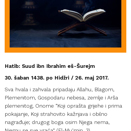
Hatib: Suud ibn Ibrahim eš-Šurejm
30. šaban 1438. po Hidžri / 26. maj 2017.
Sva hvala i zahvala pripadaju Allahu, Blagom,
Plemenitom, Gospodaru nebesa, zemlje i Arša
plemenitog, Onome “Koji oprašta grijehe i prima
pokajanje, Koji strahovito kažnjava i obilno
nagrađuje; drugog boga osim Njega nema,
Njemu se sve vraća” (El-Mu’min, 3).