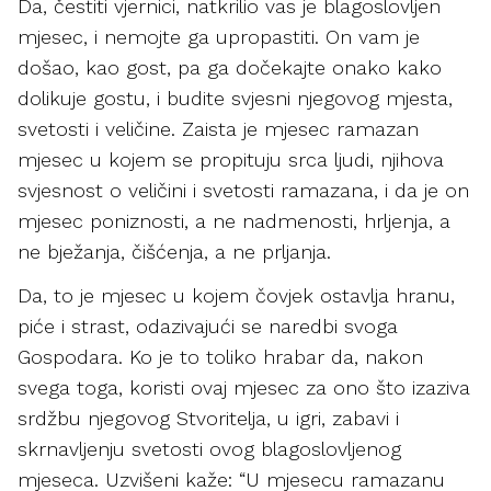
Da, čestiti vjernici, natkrilio vas je blagoslovljen
mjesec, i nemojte ga upropastiti. On vam je
došao, kao gost, pa ga dočekajte onako kako
dolikuje gostu, i budite svjesni njegovog mjesta,
svetosti i veličine. Zaista je mjesec ramazan
mjesec u kojem se propituju srca ljudi, njihova
svjesnost o veličini i svetosti ramazana, i da je on
mjesec poniznosti, a ne nadmenosti, hrljenja, a
ne bježanja, čišćenja, a ne prljanja.
Da, to je mjesec u kojem čovjek ostavlja hranu,
piće i strast, odazivajući se naredbi svoga
Gospodara. Ko je to toliko hrabar da, nakon
svega toga, koristi ovaj mjesec za ono što izaziva
srdžbu njegovog Stvoritelja, u igri, zabavi i
skrnavljenju svetosti ovog blagoslovljenog
mjeseca. Uzvišeni kaže: “U mjesecu ramazanu