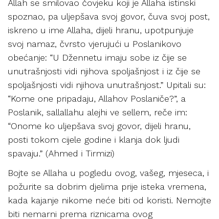
Allah se smilovao čovjeku koji je Allaha istinski
spoznao, pa uljepšava svoj govor, čuva svoj post,
iskreno u ime Allaha, dijeli hranu, upotpunjuje
svoj namaz, čvrsto vjerujući u Poslanikovo
obećanje: “U Džennetu imaju sobe iz čije se
unutrašnjosti vidi njihova spoljašnjost i iz čije se
spoljašnjosti vidi njihova unutrašnjost.” Upitali su:
“Kome one pripadaju, Allahov Poslaniče?”, a
Poslanik, sallallahu alejhi ve sellem, reče im:
“Onome ko uljepšava svoj govor, dijeli hranu,
posti tokom cijele godine i klanja dok ljudi
spavaju.” (Ahmed i Tirmizi)
Bojte se Allaha u pogledu ovog, vašeg, mjeseca, i
požurite sa dobrim djelima prije isteka vremena,
kada kajanje nikome neće biti od koristi. Nemojte
biti nemarni prema riznicama ovog