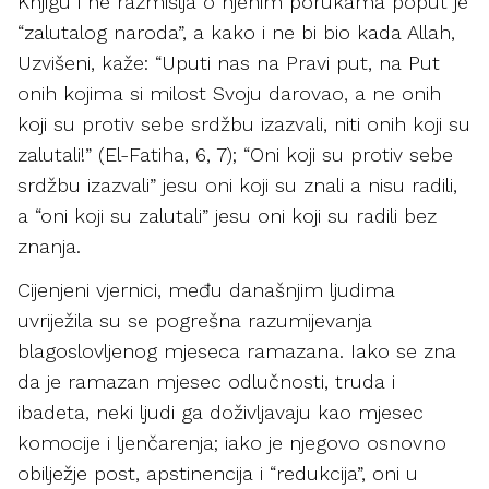
Knjigu i ne razmišlja o njenim porukama poput je
“zalutalog naroda”, a kako i ne bi bio kada Allah,
Uzvišeni, kaže: “Uputi nas na Pravi put, na Put
onih kojima si milost Svoju darovao, a ne onih
koji su protiv sebe srdžbu izazvali, niti onih koji su
zalutali!” (El-Fatiha, 6, 7); “Oni koji su protiv sebe
srdžbu izazvali” jesu oni koji su znali a nisu radili,
a “oni koji su zalutali” jesu oni koji su radili bez
znanja.
Cijenjeni vjernici, među današnjim ljudima
uvriježila su se pogrešna razumijevanja
blagoslovljenog mjeseca ramazana. Iako se zna
da je ramazan mjesec odlučnosti, truda i
ibadeta, neki ljudi ga doživljavaju kao mjesec
komocije i ljenčarenja; iako je njegovo osnovno
obilježje post, apstinencija i “redukcija”, oni u