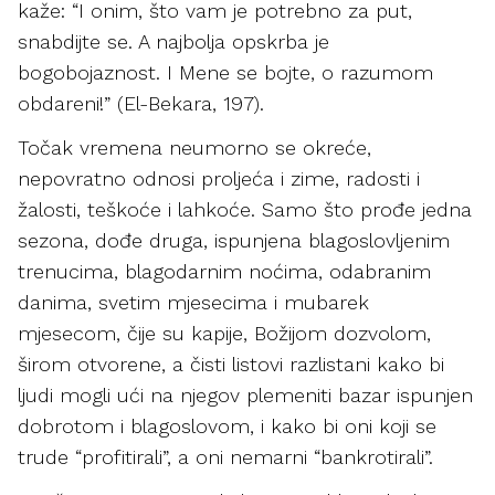
kaže: “I onim, što vam je potrebno za put,
snabdijte se. A najbolja opskrba je
bogobojaznost. I Mene se bojte, o razumom
obdareni!” (El-Bekara, 197).
Točak vremena neumorno se okreće,
nepovratno odnosi proljeća i zime, radosti i
žalosti, teškoće i lahkoće. Samo što prođe jedna
sezona, dođe druga, ispunjena blagoslovljenim
trenucima, blagodarnim noćima, odabranim
danima, svetim mjesecima i mubarek
mjesecom, čije su kapije, Božijom dozvolom,
širom otvorene, a čisti listovi razlistani kako bi
ljudi mogli ući na njegov plemeniti bazar ispunjen
dobrotom i blagoslovom, i kako bi oni koji se
trude “profitirali”, a oni nemarni “bankrotirali”.