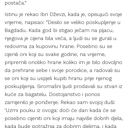
postača.”
Istinu je rekao Ibn Dževzi, kada je, opisujući svoje
vrijeme, napisao: “Desilo se veliko poskupljenje u
Bagdadu. Kada god bi stigao ječam na pijacu,
njegova je cijena bila veća, a ljudi su se gurali u
redovima za kupovinu hrane. Posebno su se
cijenili oni koji su svake godine, na vrijeme,
pripremili onoliko hrane koliko im je bilo dovoljno
da prehrane sebe i svoje porodice, a radovali su
se oni koji su uspjeli kupiti hranu prije njenog
poskupljenja. Siromašni ljudi prodavali su stvari iz
kuće za bagatelu. Dostojanstvo i ponos
zamijenilo je poniženje. Rekao sam svojoj duši:
‘Uzmi pouku iz ovoga: doći će dan kada će se
posebno cijeniti oni koji imaju najviše dobrih djela,
kada bude potražnja za dobrim djelima, i kada