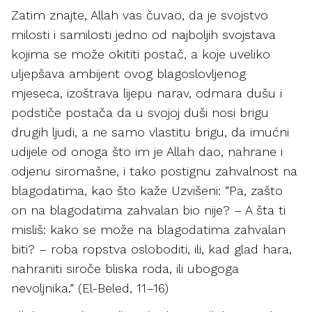
Zatim znajte, Allah vas čuvao, da je svojstvo
milosti i samilosti jedno od najboljih svojstava
kojima se može okititi postač, a koje uveliko
uljepšava ambijent ovog blagoslovljenog
mjeseca, izoštrava lijepu narav, odmara dušu i
podstiče postača da u svojoj duši nosi brigu
drugih ljudi, a ne samo vlastitu brigu, da imućni
udijele od onoga što im je Allah dao, nahrane i
odjenu siromašne, i tako postignu zahvalnost na
blagodatima, kao što kaže Uzvišeni: “Pa, zašto
on na blagodatima zahvalan bio nije? – A šta ti
misliš: kako se može na blagodatima zahvalan
biti? – roba ropstva osloboditi, ili, kad glad hara,
nahraniti siroče bliska roda, ili ubogoga
nevoljnika.” (El-Beled, 11–16)