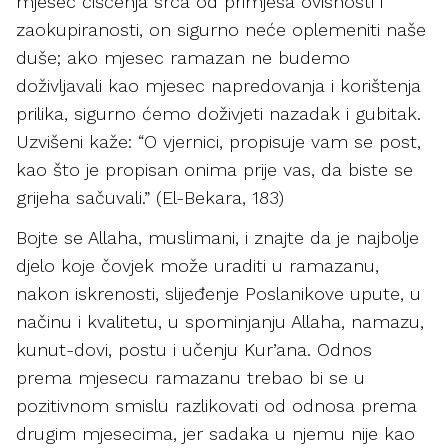
mjesec čišćenja srca od primjesa ovisnosti i
zaokupiranosti, on sigurno neće oplemeniti naše
duše; ako mjesec ramazan ne budemo
doživljavali kao mjesec napredovanja i korištenja
prilika, sigurno ćemo doživjeti nazadak i gubitak.
Uzvišeni kaže: “O vjernici, propisuje vam se post,
kao što je propisan onima prije vas, da biste se
grijeha sačuvali.” (El-Bekara, 183)
Bojte se Allaha, muslimani, i znajte da je najbolje
djelo koje čovjek može uraditi u ramazanu,
nakon iskrenosti, slijeđenje Poslanikove upute, u
načinu i kvalitetu, u spominjanju Allaha, namazu,
kunut-dovi, postu i učenju Kur’ana. Odnos
prema mjesecu ramazanu trebao bi se u
pozitivnom smislu razlikovati od odnosa prema
drugim mjesecima, jer sadaka u njemu nije kao