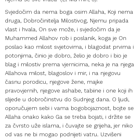
Svjedočim da nema boga osim Allaha, Koji nema
druga, Dobročinitelja Milostivog, Njemu pripada
vlast i hvala, On sve može, i svjedočim da je
Muhammed Allahov rob i poslanik, koga je On
poslao kao milost svjetovima, i blagodat prvima i
potonjima, činio je dobro, želio je dobro i bio je
blag i milostiv prema vjernicima, neka je na njega
Allahova milost, blagoslov i mir, i na njegovu
časnu porodicu, njegove žene, majke
pravovjernih, njegove ashabe, tabiine i one koji ih
slijede u dobročinstvu do Sudnjeg dana. O ljudi,
oporučujem sebi i vama bogobojaznost, bojte se
Allaha onako kako Ga se treba bojati, i držite se
za čvrsto uže islama, i čuvajte se grijeha, jer niko
od vas ne bi mogao podnijeti vatru. Uzvišeni