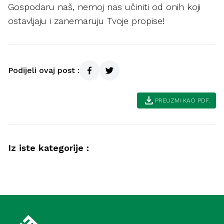
Gospodaru naš, nemoj nas učiniti od onih koji
ostavljaju i zanemaruju Tvoje propise!
Podijeli ovaj post :
download
PREUZMI KAO PDF.
Iz iste kategorije :
Ramazan
Lijepa završnica ramazana (Meka)
Ramazan
Zadnjih deset noći ramazana – trgovina
uspješnih (Medina)