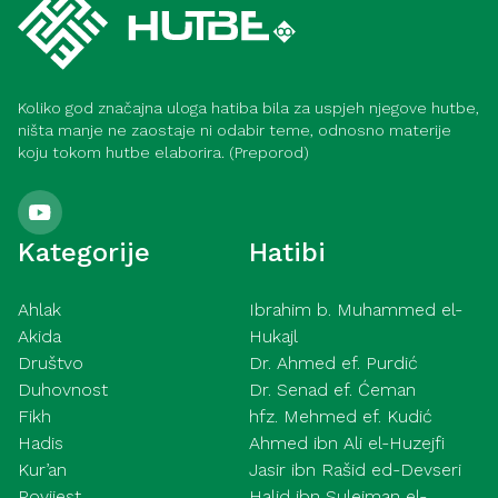
Koliko god značajna uloga hatiba bila za uspjeh njegove hutbe,
ništa manje ne zaostaje ni odabir teme, odnosno materije
koju tokom hutbe elaborira. (Preporod)
Kategorije
Hatibi
Ahlak
Ibrahim b. Muhammed el-
Akida
Hukajl
Društvo
Dr. Ahmed ef. Purdić
Duhovnost
Dr. Senad ef. Ćeman
Fikh
hfz. Mehmed ef. Kudić
Hadis
Ahmed ibn Ali el-Huzejfi
Kur’an
Jasir ibn Rašid ed-Devseri
Povijest
Halid ibn Sulejman el-