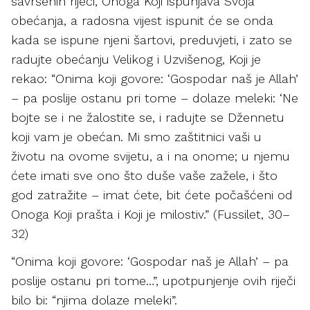
savršenih riječi, Onoga Koji ispunjava Svoja
obećanja, a radosna vijest ispunit će se onda
kada se ispune njeni šartovi, preduvjeti, i zato se
radujte obećanju Velikog i Uzvišenog, Koji je
rekao: “Onima koji govore: ‘Gospodar naš je Allah’
– pa poslije ostanu pri tome – dolaze meleki: ‘Ne
bojte se i ne žalostite se, i radujte se Džennetu
koji vam je obećan. Mi smo zaštitnici vaši u
životu na ovome svijetu, a i na onome; u njemu
ćete imati sve ono što duše vaše zažele, i što
god zatražite – imat ćete, bit ćete počašćeni od
Onoga Koji prašta i Koji je milostiv.” (Fussilet, 30–
32)
“Onima koji govore: ‘Gospodar naš je Allah’ – pa
poslije ostanu pri tome…”, upotpunjenje ovih riječi
bilo bi: “njima dolaze meleki”.