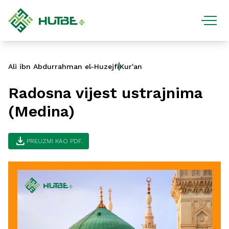
Ali ibn Abdurrahman el-Huzejfi
Kur'an
Radosna vijest ustrajnima
(Medina)
download
PREUZMI KAO PDF.