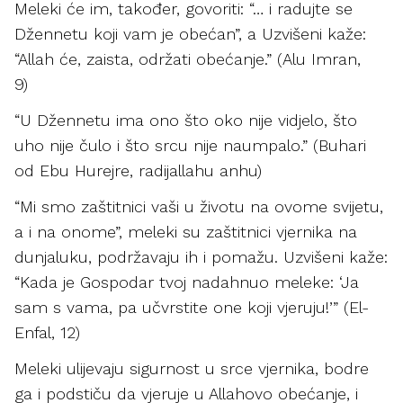
Meleki će im, također, govoriti: “… i radujte se
Džennetu koji vam je obećan”, a Uzvišeni kaže:
“Allah će, zaista, održati obećanje.” (Alu Imran,
9)
“U Džennetu ima ono što oko nije vidjelo, što
uho nije čulo i što srcu nije naumpalo.” (Buhari
od Ebu Hurejre, radijallahu anhu)
“Mi smo zaštitnici vaši u životu na ovome svijetu,
a i na onome”, meleki su zaštitnici vjernika na
dunjaluku, podržavaju ih i pomažu. Uzvišeni kaže:
“Kada je Gospodar tvoj nadahnuo meleke: ‘Ja
sam s vama, pa učvrstite one koji vjeruju!’” (El-
Enfal, 12)
Meleki ulijevaju sigurnost u srce vjernika, bodre
ga i podstiču da vjeruje u Allahovo obećanje, i