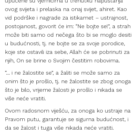
upućene su vjernicima u trenutku napuštanja
ovog svijeta i prelaska na onaj svijet, ahiret. Kao
vid podrške i nagrade za istikamet – ustrajnost,
postojanost, govorit će im: “Ne bojte se!”, a strah
može biti samo od nečega što bi se moglo desiti
u budućnosti, tj. ne bojte se za svoje porodice,
koje ste ostavili iza sebe, Allah će se pobrinuti za
njih, On se brine o Svojim čestitim robovima.
“… i ne žalostite se”, a žaliti se može samo za
onim što je prošlo, tj. ne žalostite se zbog onoga
što je bilo, vrijeme žalosti je prošlo i nikada se
više neće vratiti.
Ovom radosnom viješću, za onoga ko ustraje na
Pravom putu, garantuje se sigurna budućnost, i
da se žalost i tuga više nikada neće vratiti.