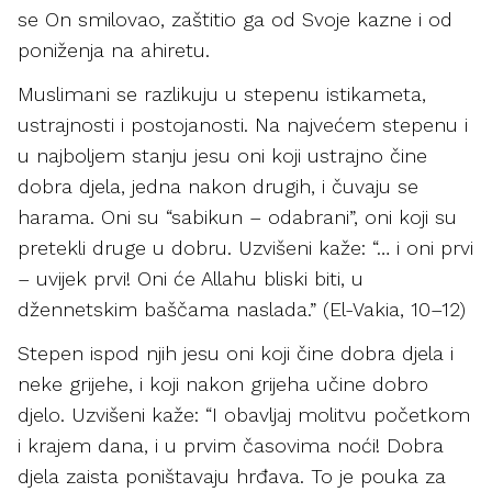
se On smilovao, zaštitio ga od Svoje kazne i od
poniženja na ahiretu.
Muslimani se razlikuju u stepenu istikameta,
ustrajnosti i postojanosti. Na najvećem stepenu i
u najboljem stanju jesu oni koji ustrajno čine
dobra djela, jedna nakon drugih, i čuvaju se
harama. Oni su “sabikun – odabrani”, oni koji su
pretekli druge u dobru. Uzvišeni kaže: “… i oni prvi
– uvijek prvi! Oni će Allahu bliski biti, u
džennetskim baščama naslada.” (El-Vakia, 10–12)
Stepen ispod njih jesu oni koji čine dobra djela i
neke grijehe, i koji nakon grijeha učine dobro
djelo. Uzvišeni kaže: “I obavljaj molitvu početkom
i krajem dana, i u prvim časovima noći! Dobra
djela zaista poništavaju hrđava. To je pouka za