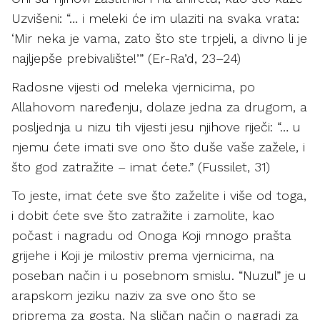
Uzvišeni: “… i meleki će im ulaziti na svaka vrata:
‘Mir neka je vama, zato što ste trpjeli, a divno li je
najljepše prebivalište!’” (Er-Ra’d, 23–24)
Radosne vijesti od meleka vjernicima, po
Allahovom naređenju, dolaze jedna za drugom, a
posljednja u nizu tih vijesti jesu njihove riječi: “… u
njemu ćete imati sve ono što duše vaše zažele, i
što god zatražite – imat ćete.” (Fussilet, 31)
To jeste, imat ćete sve što zaželite i više od toga,
i dobit ćete sve što zatražite i zamolite, kao
počast i nagradu od Onoga Koji mnogo prašta
grijehe i Koji je milostiv prema vjernicima, na
poseban način i u posebnom smislu. “Nuzul” je u
arapskom jeziku naziv za sve ono što se
priprema za gosta. Na sličan način o nagradi za