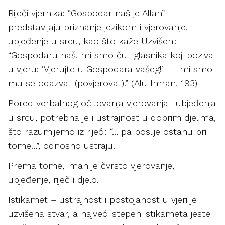
Riječi vjernika: “Gospodar naš je Allah”
predstavljaju priznanje jezikom i vjerovanje,
ubjeđenje u srcu, kao što kaže Uzvišeni:
“Gospodaru naš, mi smo čuli glasnika koji poziva
u vjeru: ‘Vjerujte u Gospodara vašeg!’ – i mi smo
mu se odazvali (povjerovali).” (Alu Imran, 193)
Pored verbalnog očitovanja vjerovanja i ubjeđenja
u srcu, potrebna je i ustrajnost u dobrim djelima,
što razumijemo iz riječi: “… pa poslije ostanu pri
tome…”, odnosno ustraju.
Prema tome, iman je čvrsto vjerovanje,
ubjeđenje, riječ i djelo.
Istikamet – ustrajnost i postojanost u vjeri je
uzvišena stvar, a najveći stepen istikameta jeste