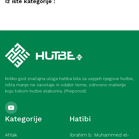
Iz iste kategorije :
Akida
Savjeti muslimanima kako postići
Kur'an
bogobojaznost i ubjeđenje (Meka)
Pouke i poruke sure El-Asr (Meka)
Koliko god značajna uloga hatiba bila za uspjeh njegove hutbe,
ništa manje ne zaostaje ni odabir teme, odnosno materije
koju tokom hutbe elaborira. (Preporod)
Kategorije
Hatibi
Ahlak
Ibrahim b. Muhammed el-