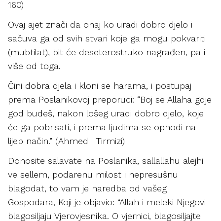
160)
Ovaj ajet znači da onaj ko uradi dobro djelo i
sačuva ga od svih stvari koje ga mogu pokvariti
(mubtilat), bit će deseterostruko nagrađen, pa i
više od toga.
Čini dobra djela i kloni se harama, i postupaj
prema Poslanikovoj preporuci: “Boj se Allaha gdje
god budeš, nakon lošeg uradi dobro djelo, koje
će ga pobrisati, i prema ljudima se ophodi na
lijep način.” (Ahmed i Tirmizi)
Donosite salavate na Poslanika, sallallahu alejhi
ve sellem, podarenu milost i nepresušnu
blagodat, to vam je naredba od vašeg
Gospodara, Koji je objavio: “Allah i meleki Njegovi
blagosiljaju Vjerovjesnika. O vjernici, blagosiljajte