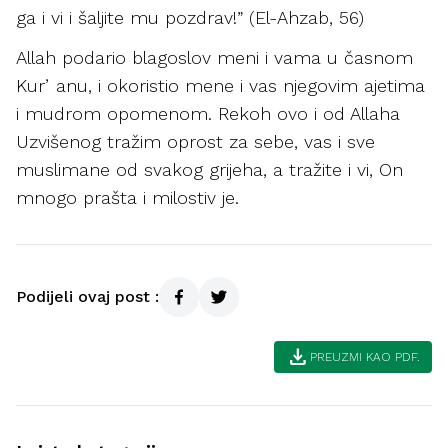
ga i vi i šaljite mu pozdrav!” (El-Ahzab, 56)
Allah podario blagoslov meni i vama u časnom
Kurʼanu, i okoristio mene i vas njegovim ajetima
i mudrom opomenom. Rekoh ovo i od Allaha
Uzvišenog tražim oprost za sebe, vas i sve
muslimane od svakog grijeha, a tražite i vi, On
mnogo prašta i milostiv je.
Podijeli ovaj post :
download
PREUZMI KAO PDF.