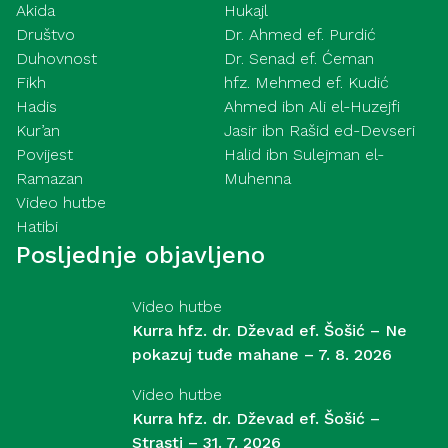
Akida
Hukajl
Društvo
Dr. Ahmed ef. Purdić
Duhovnost
Dr. Senad ef. Ćeman
Fikh
hfz. Mehmed ef. Kudić
Hadis
Ahmed ibn Ali el-Huzejfi
Kur’an
Jasir ibn Rašid ed-Devseri
Povijest
Halid ibn Sulejman el-
Ramazan
Muhenna
Video hutbe
Hatibi
Posljednje objavljeno
Video hutbe
Kurra hfz. dr. Dževad ef. Šošić – Ne
pokazuj tuđe mahane – 7. 8. 2026
Video hutbe
Kurra hfz. dr. Dževad ef. Šošić –
Strasti – 31. 7. 2026