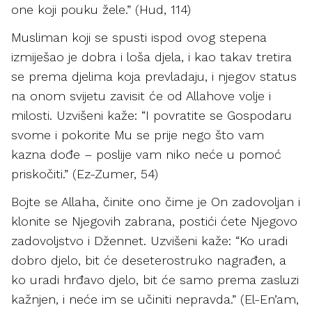
one koji pouku žele.” (Hud, 114)
Musliman koji se spusti ispod ovog stepena
izmiješao je dobra i loša djela, i kao takav tretira
se prema djelima koja prevladaju, i njegov status
na onom svijetu zavisit će od Allahove volje i
milosti. Uzvišeni kaže: “I povratite se Gospodaru
svome i pokorite Mu se prije nego što vam
kazna dođe – poslije vam niko neće u pomoć
priskočiti.” (Ez-Zumer, 54)
Bojte se Allaha, činite ono čime je On zadovoljan i
klonite se Njegovih zabrana, postići ćete Njegovo
zadovoljstvo i Džennet. Uzvišeni kaže: “Ko uradi
dobro djelo, bit će deseterostruko nagrađen, a
ko uradi hrđavo djelo, bit će samo prema zasluzi
kažnjen, i neće im se učiniti nepravda.” (El-En’am,