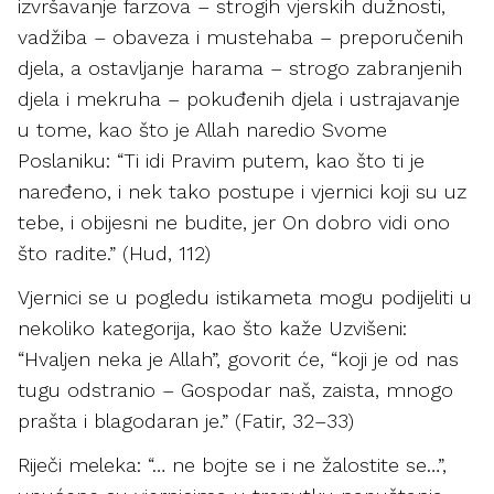
izvršavanje farzova – strogih vjerskih dužnosti,
vadžiba – obaveza i mustehaba – preporučenih
djela, a ostavljanje harama – strogo zabranjenih
djela i mekruha – pokuđenih djela i ustrajavanje
u tome, kao što je Allah naredio Svome
Poslaniku: “Ti idi Pravim putem, kao što ti je
naređeno, i nek tako postupe i vjernici koji su uz
tebe, i obijesni ne budite, jer On dobro vidi ono
što radite.” (Hud, 112)
Vjernici se u pogledu istikameta mogu podijeliti u
nekoliko kategorija, kao što kaže Uzvišeni:
“Hvaljen neka je Allah”, govorit će, “koji je od nas
tugu odstranio – Gospodar naš, zaista, mnogo
prašta i blagodaran je.” (Fatir, 32–33)
Riječi meleka: “… ne bojte se i ne žalostite se…”,