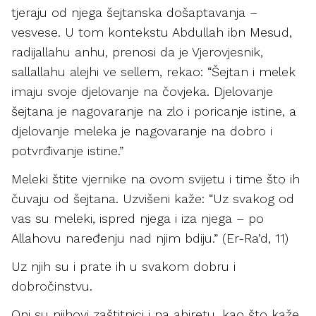
tjeraju od njega šejtanska došaptavanja –
vesvese. U tom kontekstu Abdullah ibn Mesud,
radijallahu anhu, prenosi da je Vjerovjesnik,
sallallahu alejhi ve sellem, rekao: “Šejtan i melek
imaju svoje djelovanje na čovjeka. Djelovanje
šejtana je nagovaranje na zlo i poricanje istine, a
djelovanje meleka je nagovaranje na dobro i
potvrđivanje istine.”
Meleki štite vjernike na ovom svijetu i time što ih
čuvaju od šejtana. Uzvišeni kaže: “Uz svakog od
vas su meleki, ispred njega i iza njega – po
Allahovu naređenju nad njim bdiju.” (Er-Ra’d, 11)
Uz njih su i prate ih u svakom dobru i
dobročinstvu.
Oni su njihovi zaštitnici i na ahiretu, kao što kaže