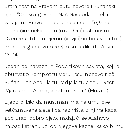
ustrajnost na Pravom putu govore i kur’anski
ajeti: “Oni koji govore: ‘Naš Gospodar je Allah!’ – i
istraju na Pravome putu, neka se ničega ne boje
i ni za čim neka ne tuguju! Oni će stanovnici
Dženneta biti, i u njemu će vječno boraviti, i to će
im biti nagrada za ono što su radili.” (El-Ahkaf,
13–14)
Jedan od najvažnijih Poslanikovih savjeta, koji je
obuhvatio kompletnu vjeru, jesu njegove riječi
Sufjanu ibn Abdullahu, radijallahu anhu: “Reci:
‘Vjerujem u Allaha’, a zatim ustraj.” (Muslim)
Lijepo bi bilo da musliman ima na umu ove
veličanstvene ajete i da razmišlja o njima kada
god uradi dobro djelo, nadajući se Allahovoj
milosti i strahujući od Njegove kazne, kako bi mu