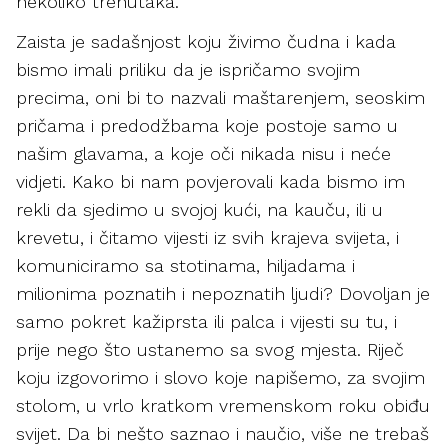
nekoliko trenutaka.
Zaista je sadašnjost koju živimo čudna i kada
bismo imali priliku da je ispričamo svojim
precima, oni bi to nazvali maštarenjem, seoskim
pričama i predodžbama koje postoje samo u
našim glavama, a koje oči nikada nisu i neće
vidjeti. Kako bi nam povjerovali kada bismo im
rekli da sjedimo u svojoj kući, na kauču, ili u
krevetu, i čitamo vijesti iz svih krajeva svijeta, i
komuniciramo sa stotinama, hiljadama i
milionima poznatih i nepoznatih ljudi? Dovoljan je
samo pokret kažiprsta ili palca i vijesti su tu, i
prije nego što ustanemo sa svog mjesta. Riječ
koju izgovorimo i slovo koje napišemo, za svojim
stolom, u vrlo kratkom vremenskom roku obiđu
svijet. Da bi nešto saznao i naučio, više ne trebaš