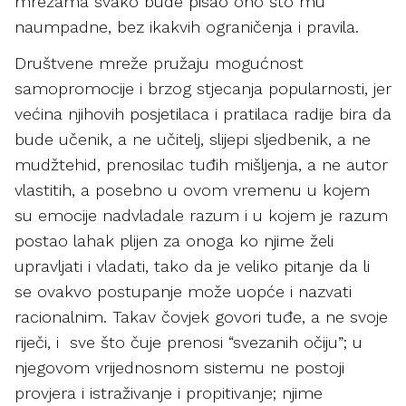
mrežama svako bude pisao ono što mu
naumpadne, bez ikakvih ograničenja i pravila.
Društvene mreže pružaju mogućnost
samopromocije i brzog stjecanja popularnosti, jer
većina njihovih posjetilaca i pratilaca radije bira da
bude učenik, a ne učitelj, slijepi sljedbenik, a ne
mudžtehid, prenosilac tuđih mišljenja, a ne autor
vlastitih, a posebno u ovom vremenu u kojem
su emocije nadvladale razum i u kojem je razum
postao lahak plijen za onoga ko njime želi
upravljati i vladati, tako da je veliko pitanje da li
se ovakvo postupanje može uopće i nazvati
racionalnim. Takav čovjek govori tuđe, a ne svoje
riječi, i sve što čuje prenosi “svezanih očiju”; u
njegovom vrijednosnom sistemu ne postoji
provjera i istraživanje i propitivanje; njime