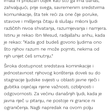
imala ni približan odjek kao što ga ima danas,
zahvaljujući, prije svega, savremenim sredstvima
komunikacije, šta tek reći za one čije poruke,
stavove i mišljenja čitaju ili slušaju milioni ljudi
različitih nivoa shvatanja, razumijevanja i namjera.
Istinu je rekao Ibn Mesud, radijallahu anhu, kada
je rekao: “Kada god budeš govorio ljudima ono
što njihov razum ne može pojmiti, nekima od
njih unijet ćeš smutnju.”
Široka dostupnost sredstava kominikacije i
jednostavnost njihovog korištenja doveli su do
stagnacije ljudske svijesti u oblasti javne riječi i
gubitka osjećaja njene važnosti, ozbiljnosti i
odgovornosti. Za većinu današnjih ljudi, kada je
javna riječ u pitanju, ne postoje ni granice ni
ograničenja. Nagli napredak na ovom polju