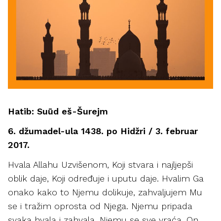
Hatib: Suūd eš-Šurejm
6. džumadel-ula 1438. po Hidžri / 3. februar
2017.
Hvala Allahu Uzvišenom, Koji stvara i najljepši
oblik daje, Koji određuje i uputu daje. Hvalim Ga
onako kako to Njemu dolikuje, zahvaljujem Mu
se i tražim oprosta od Njega. Njemu pripada
svaka hvala i zahvala, Njemu se sve vraća, On