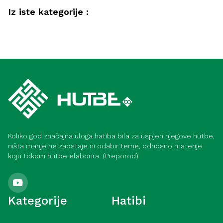
Iz iste kategorije :
Društvo
Radno mjesto – ibadet, emanet i
Društvo
odgovornost (Medina)
Kako postići lijep život (Medina)
Koliko god značajna uloga hatiba bila za uspjeh njegove hutbe,
ništa manje ne zaostaje ni odabir teme, odnosno materije
koju tokom hutbe elaborira. (Preporod)
Kategorije
Hatibi