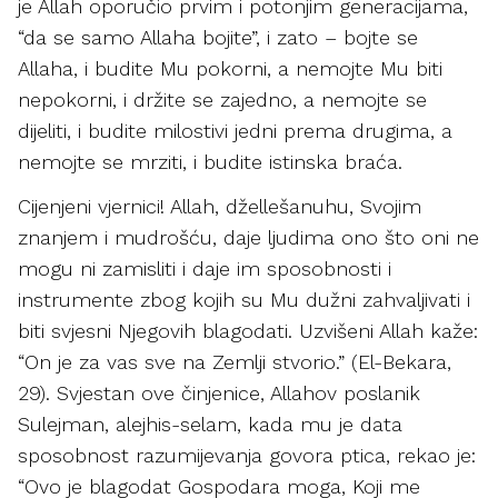
je Allah oporučio prvim i potonjim generacijama,
“da se samo Allaha bojite”, i zato – bojte se
Allaha, i budite Mu pokorni, a nemojte Mu biti
nepokorni, i držite se zajedno, a nemojte se
dijeliti, i budite milostivi jedni prema drugima, a
nemojte se mrziti, i budite istinska braća.
Cijenjeni vjernici! Allah, džellešanuhu, Svojim
znanjem i mudrošću, daje ljudima ono što oni ne
mogu ni zamisliti i daje im sposobnosti i
instrumente zbog kojih su Mu dužni zahvaljivati i
biti svjesni Njegovih blagodati. Uzvišeni Allah kaže:
“On je za vas sve na Zemlji stvorio.” (El-Bekara,
29). Svjestan ove činjenice, Allahov poslanik
Sulejman, alejhis-selam, kada mu je data
sposobnost razumijevanja govora ptica, rekao je:
“Ovo je blagodat Gospodara moga, Koji me