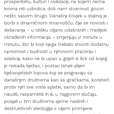
prosperitetu, kulturi i civilizaciji, na kojem nema
krivina niti uzbrdica, dok nam stvarnost govori
nešto sasvim drugo. Današnji čovjek u stalnoj je
borbi s dinamičnom stvarnošću, čije se novosti i
dešavanja – u obliku ciljano odabranih i medijski
obrađenih informacija – smjenjuju iz minute u
minutu, što bi kod njega trebalo stvoriti dodatnu
opreznost i budnost u njihovom praćenju i
selekciji, kako ne bi upao u grijeh ili širk od kojeg
je nekada bježao, i postao lahak plijen
bjelosvjetskih lopova koji se poigravaju sa
današnjim društvima kao sa igračkama, koristeći
protiv njih sve vrste spletki, samo da bi im
naudili, raspametili ih ili, u najgorem slučaju,
posijali u tim društvima sjeme nasilnih i
destruktivnih ideologija s ciljem promjene