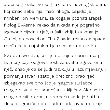
arapskog jezika, velikog fakiha i vrhovnog vladara,
koji iznad sebe nije imao nikoga, osijedio je
minber! Ibn Mervana, za koga je poznati arapski
filolog El-Asmei rekao da nikada nije pogrešno
izgovorio nijednu riječ, u šali i zbilji, i za koga je
A’meš, prenoseći od Ebu Zinada, rekao da spada
među četiri najistaknutija medinska pravnika.
Sva ova svojstva, koja je dostojno nosio, nisu ga
lišila osjećaja odgovornosti za svaku izgovorenu
riječ. Znao je da se ljudi razlikuju u razumijevanju i
poimanju stvari, i zato je precizno birao riječi i
izbjegavao sve ono što je njegove slušaoce
moglo navesti na pogrešan zaključak. Ako se to
moglo desiti njemu, u vremenu kada je hutbu
slušao ograničen broj ljudi, i kada javna riječ nije