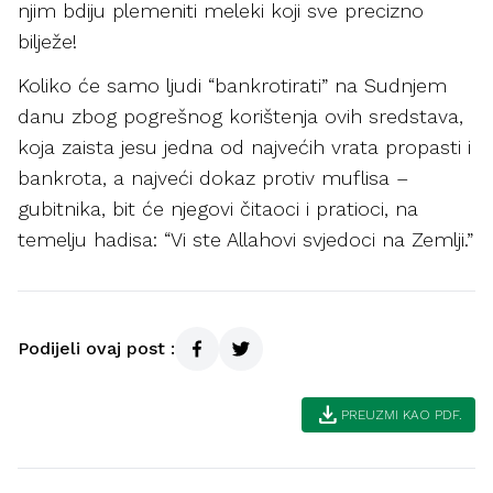
njim bdiju plemeniti meleki koji sve precizno
bilježe!
Koliko će samo ljudi “bankrotirati” na Sudnjem
danu zbog pogrešnog korištenja ovih sredstava,
koja zaista jesu jedna od najvećih vrata propasti i
bankrota, a najveći dokaz protiv muflisa –
gubitnika, bit će njegovi čitaoci i pratioci, na
temelju hadisa: “Vi ste Allahovi svjedoci na Zemlji.”
Podijeli ovaj post :
download
PREUZMI KAO PDF.