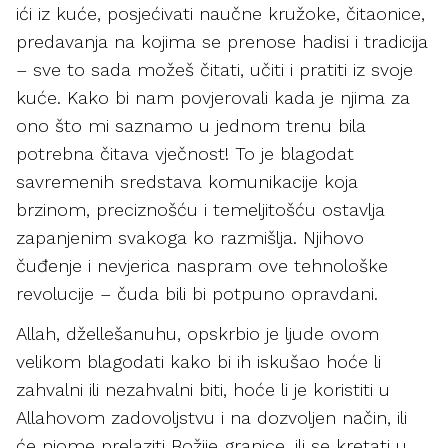
ići iz kuće, posjećivati naučne kružoke, čitaonice,
predavanja na kojima se prenose hadisi i tradicija
– sve to sada možeš čitati, učiti i pratiti iz svoje
kuće. Kako bi nam povjerovali kada je njima za
ono što mi saznamo u jednom trenu bila
potrebna čitava vječnost! To je blagodat
savremenih sredstava komunikacije koja
brzinom, preciznošću i temeljitošću ostavlja
zapanjenim svakoga ko razmišlja. Njihovo
čuđenje i nevjerica naspram ove tehnološke
revolucije – čuda bili bi potpuno opravdani.
Allah, džellešanuhu, opskrbio je ljude ovom
velikom blagodati kako bi ih iskušao hoće li
zahvalni ili nezahvalni biti, hoće li je koristiti u
Allahovom zadovoljstvu i na dozvoljen način, ili
će njome prelaziti Božije granice, ili se kretati u