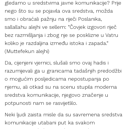
gledamo u sredstvima javne komunikacije? Prije
nego što su se pojavila ova sredstva, možda
smo i obraćali pažnju na riječi Poslanika,
sallallahu alejhi ve sellem: “Čovjek izgovori riječ
bez razmišljanja i zbog nje se posklizne u Vatru
koliko je razdaljina između istoka i zapada.”
(Muttefekun alejhi)
Da, cijenjeni vjernici, slušali smo ovaj hadis i
razumijevali ga u granicama tadašnjih predodžbi
o mogućim posljedicama nepostupanja po
njemu, ali otkad su na scenu stupila moderna
sredstva komunikacije, njegovo značenje u
potpunosti nam se rasvijetlilo.
Neki ljudi zaista misle da su savremena sredstva
komunikacije utabani put ka svakom