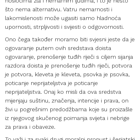
nosiocima zla i nemarnim ljudima, i to je nešto
što nema alternativu. Vatru nemarnosti i
lakomislenosti može ugasiti samo hladnoća
upornosti, strpljivosti i svijesti o odgovornosti.
Ono čega također moramo biti svjesni jeste da je
ogovaranje putem ovih sredstava doista
ogovaranje, prenošenje tuđih riječi s ciljem sijanja
razdora doista je prenošenje tuđih riječi, potvora
je potvora, kleveta je kleveta, psovka je psovka,
poticanje neprijateljstva je poticanje
neprijateljstva. Onaj ko misli da ova sredstva
mijenjaju suštinu, značenja, intencije i prava, on
živi u pogrešnim predodžbama koje su proizašle
iz njegovog skučenog poimanja svijeta i nebrige
za prava i obaveze.
To važi i za svaki drugi moralni propust i šerijatski