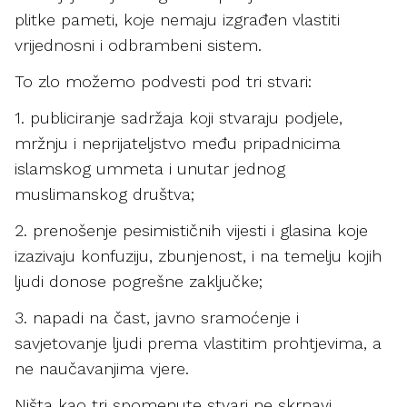
plitke pameti, koje nemaju izgrađen vlastiti
vrijednosni i odbrambeni sistem.
To zlo možemo podvesti pod tri stvari:
1. publiciranje sadržaja koji stvaraju podjele,
mržnju i neprijateljstvo među pripadnicima
islamskog ummeta i unutar jednog
muslimanskog društva;
2. prenošenje pesimističnih vijesti i glasina koje
izazivaju konfuziju, zbunjenost, i na temelju kojih
ljudi donose pogrešne zaključke;
3. napadi na čast, javno sramoćenje i
savjetovanje ljudi prema vlastitim prohtjevima, a
ne naučavanjima vjere.
Ništa kao tri spomenute stvari ne skrnavi