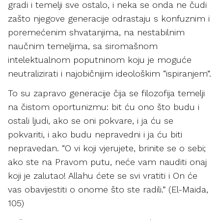
gradi i temelji sve ostalo, i neka se onda ne čudi
zašto njegove generacije odrastaju s konfuznim i
poremećenim shvatanjima, na nestabilnim
naučnim temeljima, sa siromašnom
intelektualnom poputninom koju je moguće
neutralizirati i najobičnijim ideološkim “ispiranjem”.
To su zapravo generacije čija se filozofija temelji
na čistom oportunizmu: bit ću ono što budu i
ostali ljudi, ako se oni pokvare, i ja ću se
pokvariti, i ako budu nepravedni i ja ću biti
nepravedan. “O vi koji vjerujete, brinite se o sebi;
ako ste na Pravom putu, neće vam nauditi onaj
koji je zalutao! Allahu ćete se svi vratiti i On će
vas obavijestiti o onome što ste radili.” (El-Maida,
105)