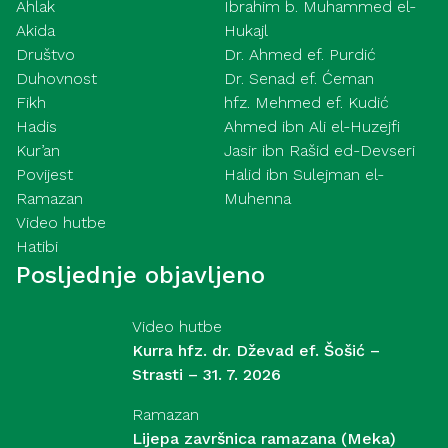
Ahlak
Ibrahim b. Muhammed el-
Akida
Hukajl
Društvo
Dr. Ahmed ef. Purdić
Duhovnost
Dr. Senad ef. Ćeman
Fikh
hfz. Mehmed ef. Kudić
Hadis
Ahmed ibn Ali el-Huzejfi
Kur’an
Jasir ibn Rašid ed-Devseri
Povijest
Halid ibn Sulejman el-
Ramazan
Muhenna
Video hutbe
Hatibi
Posljednje objavljeno
Video hutbe
Kurra hfz. dr. Dževad ef. Šošić –
Strasti – 31. 7. 2026
Ramazan
Lijepa završnica ramazana (Meka)