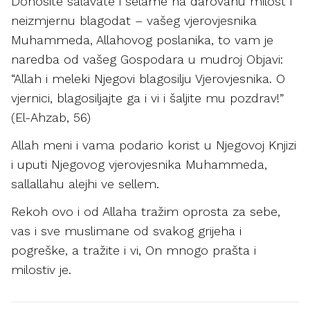
Donosite salavate i selame na darovanu milost i
neizmjernu blagodat – vašeg vjerovjesnika
Muhammeda, Allahovog poslanika, to vam je
naredba od vašeg Gospodara u mudroj Objavi:
“Allah i meleki Njegovi blagosilju Vjerovjesnika. O
vjernici, blagosiljajte ga i vi i šaljite mu pozdrav!”
(El-Ahzab, 56)
Allah meni i vama podario korist u Njegovoj Knjizi
i uputi Njegovog vjerovjesnika Muhammeda,
sallallahu alejhi ve sellem.
Rekoh ovo i od Allaha tražim oprosta za sebe,
vas i sve muslimane od svakog grijeha i
pogreške, a tražite i vi, On mnogo prašta i
milostiv je.