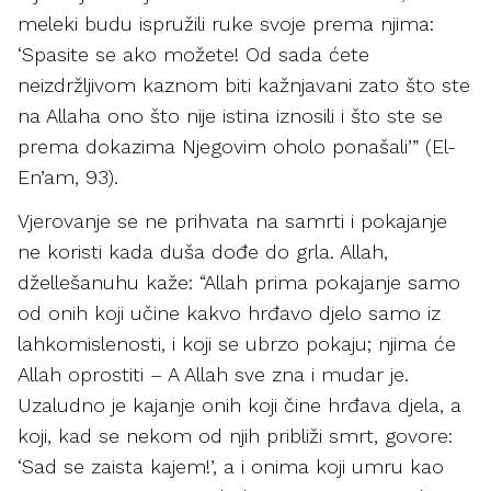
meleki budu ispružili ruke svoje prema njima:
‘Spasite se ako možete! Od sada ćete
neizdržljivom kaznom biti kažnjavani zato što ste
na Allaha ono što nije istina iznosili i što ste se
prema dokazima Njegovim oholo ponašali’” (El-
En’am, 93).
Vjerovanje se ne prihvata na samrti i pokajanje
ne koristi kada duša dođe do grla. Allah,
džellešanuhu kaže: “Allah prima pokajanje samo
od onih koji učine kakvo hrđavo djelo samo iz
lahkomislenosti, i koji se ubrzo pokaju; njima će
Allah oprostiti – A Allah sve zna i mudar je.
Uzaludno je kajanje onih koji čine hrđava djela, a
koji, kad se nekom od njih približi smrt, govore:
‘Sad se zaista kajem!’, a i onima koji umru kao