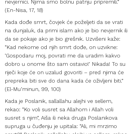
nevjernici. Njima smo bolnu patnju pripremili.”
(En-Nisa, 17, 18)
Kada dođe smrt, čovjek će poželjeti da se vrati
na dunjaluk, da primi islam ako je bio nevjernik ili
da se pokaje ako je bio grešnik. Uzvišeni kaže:
“Kad nekome od njih smrt dođe, on uzvikne:
‘Gospodaru moj, povrati me da uradim kakvo
dobro u onome što sam ostavio!’ Nikada! To su
riječi koje će on uzalud govoriti – pred njima će
prepreka biti sve do dana kada će oživljeni biti.”
(El-Mu’minun, 99, 100)
Kada je Poslanik, sallallahu alejhi ve sellem,
rekao: “Ko voli susret sa Allahom i Allah voli
susret s njim”, Aiša ili neka druga Poslanikova
supruga u čuđenju je upitala: “Ali, mi mrzimo