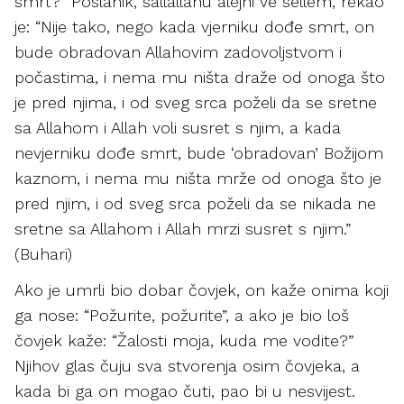
smrt?” Poslanik, sallallahu alejhi ve sellem, rekao
je: “Nije tako, nego kada vjerniku dođe smrt, on
bude obradovan Allahovim zadovoljstvom i
počastima, i nema mu ništa draže od onoga što
je pred njima, i od sveg srca poželi da se sretne
sa Allahom i Allah voli susret s njim, a kada
nevjerniku dođe smrt, bude ‘obradovan’ Božijom
kaznom, i nema mu ništa mrže od onoga što je
pred njim, i od sveg srca poželi da se nikada ne
sretne sa Allahom i Allah mrzi susret s njim.”
(Buhari)
Ako je umrli bio dobar čovjek, on kaže onima koji
ga nose: “Požurite, požurite”, a ako je bio loš
čovjek kaže: “Žalosti moja, kuda me vodite?”
Njihov glas čuju sva stvorenja osim čovjeka, a
kada bi ga on mogao čuti, pao bi u nesvijest.