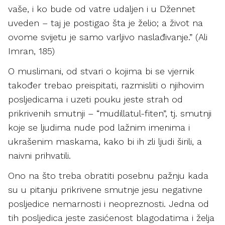
vaše, i ko bude od vatre udaljen i u Džennet
uveden – taj je postigao šta je želio; a život na
ovome svijetu je samo varljivo naslađivanje.” (Ali
Imran, 185)
O muslimani, od stvari o kojima bi se vjernik
također trebao preispitati, razmisliti o njihovim
posljedicama i uzeti pouku jeste strah od
prikrivenih smutnji – “mudillatul-fiten”, tj. smutnji
koje se ljudima nude pod lažnim imenima i
ukrašenim maskama, kako bi ih zli ljudi širili, a
naivni prihvatili.
Ono na što treba obratiti posebnu pažnju kada
su u pitanju prikrivene smutnje jesu negativne
posljedice nemarnosti i neopreznosti. Jedna od
tih posljedica jeste zasićenost blagodatima i želja