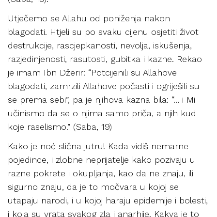
Utječemo se Allahu od poniženja nakon
blagodati. Htjeli su po svaku cijenu osjetiti život
destrukcije, rascjepkanosti, nevolja, iskušenja,
razjedinjenosti, rasutosti, gubitka i kazne. Rekao
je imam Ibn Džerir: “Potcijenili su Allahove
blagodati, zamrzili Allahove počasti i ogriješili su
se prema sebi”, pa je njihova kazna bila: “… i Mi
učinismo da se o njima samo priča, a njih kud
koje raselismo.” (Saba, 19)
Kako je noć slična jutru! Kada vidiš nemarne
pojedince, i zlobne neprijatelje kako pozivaju u
razne pokrete i okupljanja, kao da ne znaju, ili
sigurno znaju, da je to močvara u kojoj se
utapaju narodi, i u kojoj haraju epidemije i bolesti,
i koja su vrata svakog zla i anarhije. Kakva je to