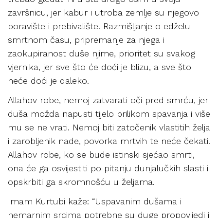
završnicu, jer kabur i utroba zemlje su njegovo
boravište i prebivalište. Razmišljanje o edželu –
smrtnom času, pripremanje za njega i
zaokupiranost duše njime, prioritet su svakog
vjernika, jer sve što će doći je blizu, a sve što
neće doći je daleko.
Allahov robe, nemoj zatvarati oči pred smrću, jer
duša možda napusti tijelo prilikom spavanja i više
mu se ne vrati. Nemoj biti zatočenik vlastitih želja
i zarobljenik nade, povorka mrtvih te neće čekati.
Allahov robe, ko se bude istinski sjećao smrti,
ona će ga osvijestiti po pitanju dunjalučkih slasti i
opskrbiti ga skromnošću u željama.
Imam Kurtubi kaže: “Uspavanim dušama i
nemarnim srcima potrebne su duge propovijedi i