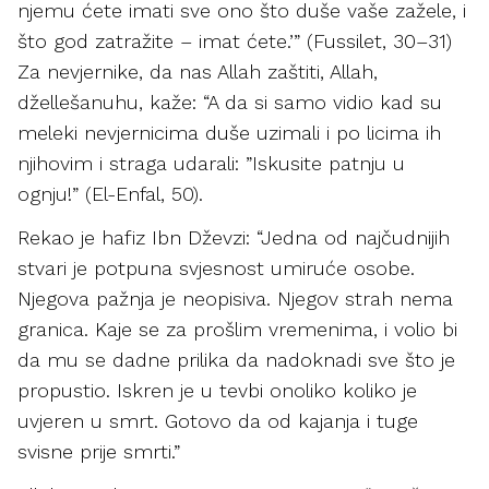
njemu ćete imati sve ono što duše vaše zažele, i
što god zatražite – imat ćete.’” (Fussilet, 30–31)
Za nevjernike, da nas Allah zaštiti, Allah,
džellešanuhu, kaže: “A da si samo vidio kad su
meleki nevjernicima duše uzimali i po licima ih
njihovim i straga udarali: ”Iskusite patnju u
ognju!” (El-Enfal, 50).
Rekao je hafiz Ibn Dževzi: “Jedna od najčudnijih
stvari je potpuna svjesnost umiruće osobe.
Njegova pažnja je neopisiva. Njegov strah nema
granica. Kaje se za prošlim vremenima, i volio bi
da mu se dadne prilika da nadoknadi sve što je
propustio. Iskren je u tevbi onoliko koliko je
uvjeren u smrt. Gotovo da od kajanja i tuge
svisne prije smrti.”