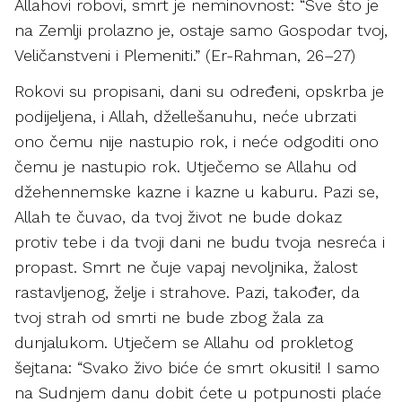
Allahovi robovi, smrt je neminovnost: “Sve što je
na Zemlji prolazno je, ostaje samo Gospodar tvoj,
Veličanstveni i Plemeniti.” (Er-Rahman, 26–27)
Rokovi su propisani, dani su određeni, opskrba je
podijeljena, i Allah, džellešanuhu, neće ubrzati
ono čemu nije nastupio rok, i neće odgoditi ono
čemu je nastupio rok. Utječemo se Allahu od
džehennemske kazne i kazne u kaburu. Pazi se,
Allah te čuvao, da tvoj život ne bude dokaz
protiv tebe i da tvoji dani ne budu tvoja nesreća i
propast. Smrt ne čuje vapaj nevoljnika, žalost
rastavljenog, želje i strahove. Pazi, također, da
tvoj strah od smrti ne bude zbog žala za
dunjalukom. Utječem se Allahu od prokletog
šejtana: “Svako živo biće će smrt okusiti! I samo
na Sudnjem danu dobit ćete u potpunosti plaće