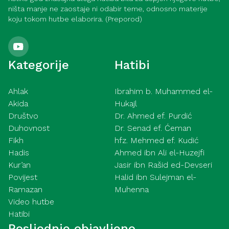
ništa manje ne zaostaje ni odabir teme, odnosno materije
koju tokom hutbe elaborira. (Preporod)
Kategorije
Hatibi
Ahlak
Ibrahim b. Muhammed el-
Akida
Hukajl
Društvo
Dr. Ahmed ef. Purdić
Duhovnost
Dr. Senad ef. Ćeman
Fikh
hfz. Mehmed ef. Kudić
Hadis
Ahmed ibn Ali el-Huzejfi
Kur’an
Jasir ibn Rašid ed-Devseri
Povijest
Halid ibn Sulejman el-
Ramazan
Muhenna
Video hutbe
Hatibi
Posljednje objavljeno