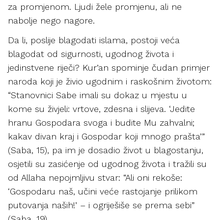
za promjenom. Ljudi žele promjenu, ali ne
nabolje nego nagore.
Da li, poslije blagodati islama, postoji veća
blagodat od sigurnosti, ugodnog života i
jedinstvene riječi? Kur’an spominje čudan primjer
naroda koji je živio ugodnim i raskošnim životom:
“Stanovnici Sabe imali su dokaz u mjestu u
kome su živjeli: vrtove, zdesna i slijeva. ‘Jedite
hranu Gospodara svoga i budite Mu zahvalni;
kakav divan kraj i Gospodar koji mnogo prašta’”
(Saba, 15), pa im je dosadio život u blagostanju,
osjetili su zasićenje od ugodnog života i tražili su
od Allaha nepojmljivu stvar: “Ali oni rekoše:
‘Gospodaru naš, učini veće rastojanje prilikom
putovanja naših!’ – i ogriješiše se prema sebi”
(Saba, 19).