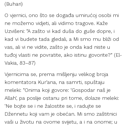
(Buhari)
O vjernici, ono što se događa umirućoj osobi mi
ne možemo vidjeti, ali vidimo tragove. Kaže
Uzvišeni: “A zašto vi kad duša do guše dopre, i
kad vi budete tada gledali, a Mi smo mu bliži od
vas, ali vi ne vidite, zašto je onda kad niste u
tuđoj vlasti ne povratite, ako istinu govorite?” (El-
Vakia, 83–87)
Vjernicima se, prema mišljenju velikog broja
komentatora Kur’ana, na samrti, spuštaju
meleki: “Onima koji govore: ‘Gospodar naš je
Allah’, pa poslije ostanu pri tome, dolaze meleki:
‘Ne bojte se i ne žalostite se, i radujte se
Džennetu koji vam je obećan. Mi smo zaštitnici
vaši u životu na ovome svijetu, a i na onome; u