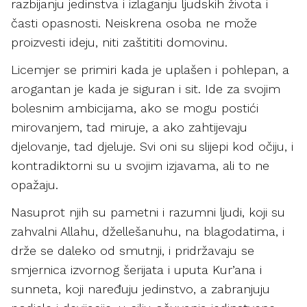
razbijanju jedinstva i izlaganju ljudskih života i
časti opasnosti. Neiskrena osoba ne može
proizvesti ideju, niti zaštititi domovinu.
Licemjer se primiri kada je uplašen i pohlepan, a
arogantan je kada je siguran i sit. Ide za svojim
bolesnim ambicijama, ako se mogu postići
mirovanjem, tad miruje, a ako zahtijevaju
djelovanje, tad djeluje. Svi oni su slijepi kod očiju, i
kontradiktorni su u svojim izjavama, ali to ne
opažaju.
Nasuprot njih su pametni i razumni ljudi, koji su
zahvalni Allahu, džellešanuhu, na blagodatima, i
drže se daleko od smutnji, i pridržavaju se
smjernica izvornog šerijata i uputa Kur’ana i
sunneta, koji naređuju jedinstvo, a zabranjuju