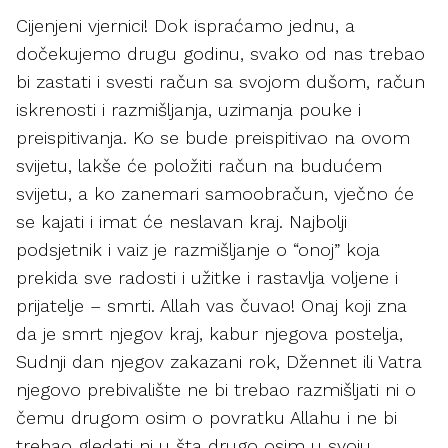
Cijenjeni vjernici! Dok ispraćamo jednu, a
dočekujemo drugu godinu, svako od nas trebao
bi zastati i svesti račun sa svojom dušom, račun
iskrenosti i razmišljanja, uzimanja pouke i
preispitivanja. Ko se bude preispitivao na ovom
svijetu, lakše će položiti račun na budućem
svijetu, a ko zanemari samoobračun, vječno će
se kajati i imat će neslavan kraj. Najbolji
podsjetnik i vaiz je razmišljanje o “onoj” koja
prekida sve radosti i užitke i rastavlja voljene i
prijatelje – smrti. Allah vas čuvao! Onaj koji zna
da je smrt njegov kraj, kabur njegova postelja,
Sudnji dan njegov zakazani rok, Džennet ili Vatra
njegovo prebivalište ne bi trebao razmišljati ni o
čemu drugom osim o povratku Allahu i ne bi
trebao gledati ni u šta drugo osim u svoju