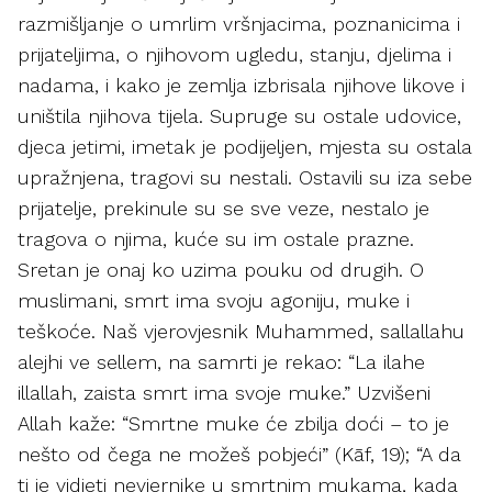
razmišljanje o umrlim vršnjacima, poznanicima i
prijateljima, o njihovom ugledu, stanju, djelima i
nadama, i kako je zemlja izbrisala njihove likove i
uništila njihova tijela. Supruge su ostale udovice,
djeca jetimi, imetak je podijeljen, mjesta su ostala
upražnjena, tragovi su nestali. Ostavili su iza sebe
prijatelje, prekinule su se sve veze, nestalo je
tragova o njima, kuće su im ostale prazne.
Sretan je onaj ko uzima pouku od drugih. O
muslimani, smrt ima svoju agoniju, muke i
teškoće. Naš vjerovjesnik Muhammed, sallallahu
alejhi ve sellem, na samrti je rekao: “La ilahe
illallah, zaista smrt ima svoje muke.” Uzvišeni
Allah kaže: “Smrtne muke će zbilja doći – to je
nešto od čega ne možeš pobjeći” (Kāf, 19); “A da
ti je vidjeti nevjernike u smrtnim mukama, kada