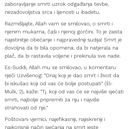
zaboravljanje smrti uzrok odgađanja tevbe,
nezadovoljstva srca i lijenosti u ibadetu.
Razmišljajte, Allah vam se smilovao, o smrti i
njenim mukama, čaši i njenoj gorčini. To je zaista
najistinitije obećanje i najpravedniji sudija! Smrt je
dovoljna da bi bila opomena, da bi natjerala na
plač, da bi rastavila voljene i prekinula sve nade.
Es-Suddi, Allah mu se smilovao, u komentaru
riječi Uzvišenog: “Onaj koji je dao smrt i život da
bi iskušao koji od vas će bolje postupati” (El-
Mulk, 2), kaže: “Tj. koji od vas će se najviše sjećati
smrti, najbolje pripremiti za nju i najviše
strahovati od nje.”
Poštovani vjernici, najefikasniji, najiskreniji i
najkorisniji način sjećanja na smrt jeste