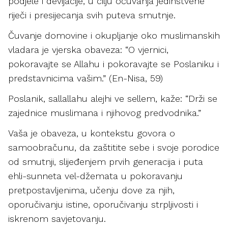
podjele i devijacije, u cilju očuvanja jedinstvene
riječi i presijecanja svih puteva smutnje.
Čuvanje domovine i okupljanje oko muslimanskih
vladara je vjerska obaveza: “O vjernici,
pokoravajte se Allahu i pokoravajte se Poslaniku i
predstavnicima vašim.” (En-Nisa, 59)
Poslanik, sallallahu alejhi ve sellem, kaže: “Drži se
zajednice muslimana i njihovog predvodnika.”
Vaša je obaveza, u kontekstu govora o
samoobračunu, da zaštitite sebe i svoje porodice
od smutnji, slijeđenjem prvih generacija i puta
ehli-sunneta vel-džemata u pokoravanju
pretpostavljenima, učenju dove za njih,
oporučivanju istine, oporučivanju strpljivosti i
iskrenom savjetovanju.