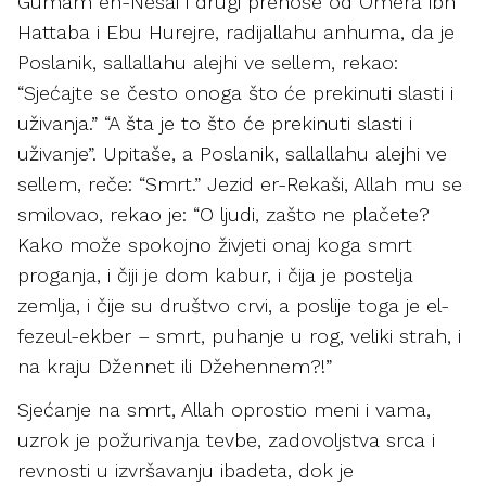
Gumam en-Nesai i drugi prenose od Omera ibn
Hattaba i Ebu Hurejre, radijallahu anhuma, da je
Poslanik, sallallahu alejhi ve sellem, rekao:
“Sjećajte se često onoga što će prekinuti slasti i
uživanja.” “A šta je to što će prekinuti slasti i
uživanje”. Upitaše, a Poslanik, sallallahu alejhi ve
sellem, reče: “Smrt.” Jezid er-Rekaši, Allah mu se
smilovao, rekao je: “O ljudi, zašto ne plačete?
Kako može spokojno živjeti onaj koga smrt
proganja, i čiji je dom kabur, i čija je postelja
zemlja, i čije su društvo crvi, a poslije toga je el-
fezeul-ekber – smrt, puhanje u rog, veliki strah, i
na kraju Džennet ili Džehennem?!”
Sjećanje na smrt, Allah oprostio meni i vama,
uzrok je požurivanja tevbe, zadovoljstva srca i
revnosti u izvršavanju ibadeta, dok je