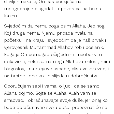
slavljen neka je, On nas podsjeća na
mnogobrojne blagodati i upozorava na bolnu
kaznu.
Svjedočim da nema boga osim Allaha, Jedinog,
Koji druga nema, Njemu pripada hvala na
početku i na kraju, i svjedočim da je naš prvak i
vjerovjesnik Muhammed Allahov rob i poslanik,
koga je On pomogao očiglednim i neoborivim
dokazima, neka su na njega Allahova milost, mir i
blagoslov, i na njegove ashabe, blistave zvijezde, i
na tabiine i one koji ih slijede u dobročinstvu.
Oporučujem sebi i vama, o ljudi, da se samo
Allaha bojimo. Bojte se Allaha, Allah vam se
smilovao, i obračunavajte svoje duše, jer onaj ko
bude obračunavao svoju dušu, prepoznat će se