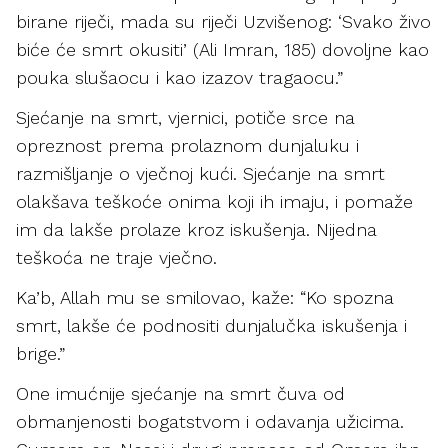
birane riječi, mada su riječi Uzvišenog: ‘Svako živo
biće će smrt okusiti’ (Ali Imran, 185) dovoljne kao
pouka slušaocu i kao izazov tragaocu.”
Sjećanje na smrt, vjernici, potiče srce na
opreznost prema prolaznom dunjaluku i
razmišljanje o vječnoj kući. Sjećanje na smrt
olakšava teškoće onima koji ih imaju, i pomaže
im da lakše prolaze kroz iskušenja. Nijedna
teškoća ne traje vječno.
Ka’b, Allah mu se smilovao, kaže: “Ko spozna
smrt, lakše će podnositi dunjalučka iskušenja i
brige.”
One imućnije sjećanje na smrt čuva od
obmanjenosti bogatstvom i odavanja užicima.