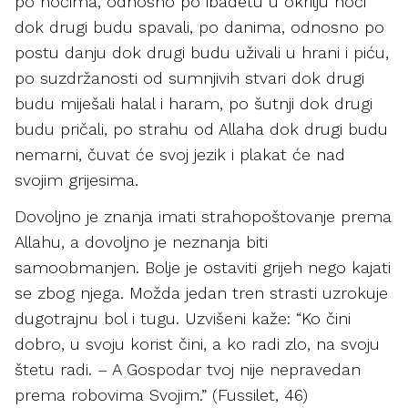
po noćima, odnosno po ibadetu u okrilju noći
dok drugi budu spavali, po danima, odnosno po
postu danju dok drugi budu uživali u hrani i piću,
po suzdržanosti od sumnjivih stvari dok drugi
budu miješali halal i haram, po šutnji dok drugi
budu pričali, po strahu od Allaha dok drugi budu
nemarni, čuvat će svoj jezik i plakat će nad
svojim grijesima.
Dovoljno je znanja imati strahopoštovanje prema
Allahu, a dovoljno je neznanja biti
samoobmanjen. Bolje je ostaviti grijeh nego kajati
se zbog njega. Možda jedan tren strasti uzrokuje
dugotrajnu bol i tugu. Uzvišeni kaže: “Ko čini
dobro, u svoju korist čini, a ko radi zlo, na svoju
štetu radi. – A Gospodar tvoj nije nepravedan
prema robovima Svojim.” (Fussilet, 46)