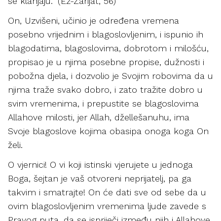
se klanjaju.” (Ez-Zarijat, 56)
On, Uzvišeni, učinio je određena vremena
posebno vrijednim i blagoslovljenim, i ispunio ih
blagodatima, blagoslovima, dobrotom i milošću,
propisao je u njima posebne propise, dužnosti i
pobožna djela, i dozvolio je Svojim robovima da u
njima traže svako dobro, i zato tražite dobro u
svim vremenima, i prepustite se blagoslovima
Allahove milosti, jer Allah, džellešanuhu, ima
Svoje blagoslove kojima obasipa onoga koga On
želi.
O vjernici! O vi koji istinski vjerujete u jednoga
Boga, šejtan je vaš otvoreni neprijatelj, pa ga
takvim i smatrajte! On će dati sve od sebe da u
ovim blagoslovljenim vremenima ljude zavede s
Pravog puta, da se ispriječi između njih i Allahove