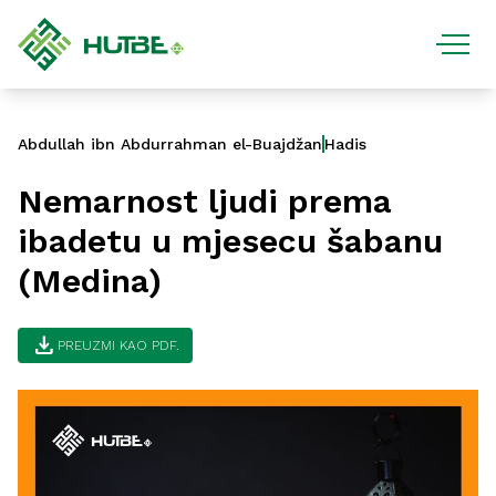
Abdullah ibn Abdurrahman el-Buajdžan
Hadis
Nemarnost ljudi prema
ibadetu u mjesecu šabanu
(Medina)
download
PREUZMI KAO PDF.