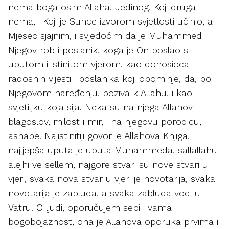
nema boga osim Allaha, Jedinog, Koji druga
nema, i Koji je Sunce izvorom svjetlosti učinio, a
Mjesec sjajnim, i svjedočim da je Muhammed
Njegov rob i poslanik, koga je On poslao s
uputom i istinitom vjerom, kao donosioca
radosnih vijesti i poslanika koji opominje, da, po
Njegovom naređenju, poziva k Allahu, i kao
svjetiljku koja sija. Neka su na njega Allahov
blagoslov, milost i mir, i na njegovu porodicu, i
ashabe. Najistinitiji govor je Allahova Knjiga,
najljepša uputa je uputa Muhammeda, sallallahu
alejhi ve sellem, najgore stvari su nove stvari u
vjeri, svaka nova stvar u vjeri je novotarija, svaka
novotarija je zabluda, a svaka zabluda vodi u
Vatru. O ljudi, oporučujem sebi i vama
bogobojaznost, ona je Allahova oporuka prvima i