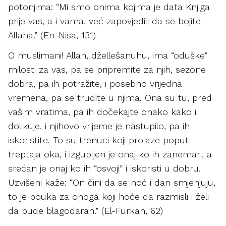
potonjima: “Mi smo onima kojima je data Knjiga
prije vas, a i vama, već zapovjedili da se bojite
Allaha.” (En-Nisa, 131)
O muslimani! Allah, džellešanuhu, ima “oduške”
milosti za vas, pa se pripremite za njih, sezone
dobra, pa ih potražite, i posebno vrijedna
vremena, pa se trudite u njima. Ona su tu, pred
vašim vratima, pa ih dočekajte onako kako i
dolikuje, i njihovo vrijeme je nastupilo, pa ih
iskoristite. To su trenuci koji prolaze poput
treptaja oka, i izgubljen je onaj ko ih zanemari, a
srećan je onaj ko ih “osvoji” i iskoristi u dobru.
Uzvišeni kaže: “On čini da se noć i dan smjenjuju,
to je pouka za onoga koji hoće da razmisli i želi
da bude blagodaran.” (El-Furkan, 62)