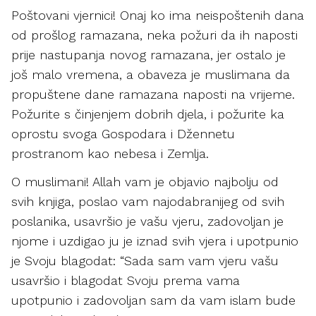
Poštovani vjernici! Onaj ko ima neispoštenih dana
od prošlog ramazana, neka požuri da ih naposti
prije nastupanja novog ramazana, jer ostalo je
još malo vremena, a obaveza je muslimana da
propuštene dane ramazana naposti na vrijeme.
Požurite s činjenjem dobrih djela, i požurite ka
oprostu svoga Gospodara i Džennetu
prostranom kao nebesa i Zemlja.
O muslimani! Allah vam je objavio najbolju od
svih knjiga, poslao vam najodabranijeg od svih
poslanika, usavršio je vašu vjeru, zadovoljan je
njome i uzdigao ju je iznad svih vjera i upotpunio
je Svoju blagodat: “Sada sam vam vjeru vašu
usavršio i blagodat Svoju prema vama
upotpunio i zadovoljan sam da vam islam bude