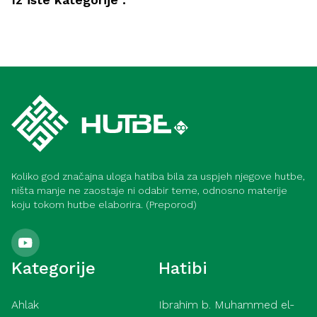
Društvo
Kako postići lijep život (Medina)
Hadis
Dobročinstvo prema roditeljima (Meka)
Koliko god značajna uloga hatiba bila za uspjeh njegove hutbe,
ništa manje ne zaostaje ni odabir teme, odnosno materije
koju tokom hutbe elaborira. (Preporod)
Kategorije
Hatibi
Ahlak
Ibrahim b. Muhammed el-