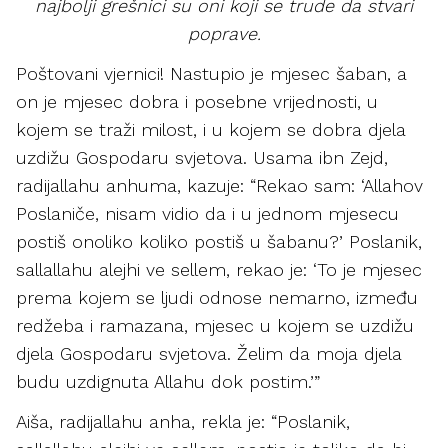
najbolji grešnici su oni koji se trude da stvari
poprave.
Poštovani vjernici! Nastupio je mjesec šaban, a
on je mjesec dobra i posebne vrijednosti, u
kojem se traži milost, i u kojem se dobra djela
uzdižu Gospodaru svjetova. Usama ibn Zejd,
radijallahu anhuma, kazuje: “Rekao sam: ‘Allahov
Poslaniče, nisam vidio da i u jednom mjesecu
postiš onoliko koliko postiš u šabanu?’ Poslanik,
sallallahu alejhi ve sellem, rekao je: ‘To je mjesec
prema kojem se ljudi odnose nemarno, između
redžeba i ramazana, mjesec u kojem se uzdižu
djela Gospodaru svjetova. Želim da moja djela
budu uzdignuta Allahu dok postim.’”
Aiša, radijallahu anha, rekla je: “Poslanik,