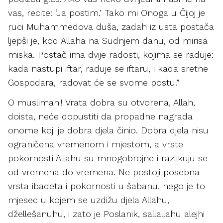
vas, recite: ‘Ja postim.’ Tako mi Onoga u Čijoj je
ruci Muhammedova duša, zadah iz usta postača
ljepši je, kod Allaha na Sudnjem danu, od mirisa
miska. Postač ima dvije radosti, kojima se raduje:
kada nastupi iftar, raduje se iftaru, i kada sretne
Gospodara, radovat će se svome postu.”
O muslimani! Vrata dobra su otvorena, Allah,
doista, neće dopustiti da propadne nagrada
onome koji je dobra djela činio. Dobra djela nisu
ograničena vremenom i mjestom, a vrste
pokornosti Allahu su mnogobrojne i razlikuju se
od vremena do vremena. Ne postoji posebna
vrsta ibadeta i pokornosti u šabanu, nego je to
mjesec u kojem se uzdižu djela Allahu,
džellešanuhu, i zato je Poslanik, sallallahu alejhi