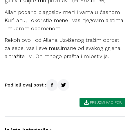
ga i vi i šaljite mu pozdrav!” (El-Ahzab, 56)
Allah podario blagoslov meni i vama u časnom
Kurʼanu, i okoristio mene i vas njegovim ajetima
i mudrom opomenom.
Rekoh ovo i od Allaha Uzvišenog tražim oprost
za sebe, vas i sve muslimane od svakog grijeha,
a tražite i vi, On mnogo prašta i milostiv je.
Podijeli ovaj post :
download
PREUZMI KAO PDF.
Iz iste kategorije :