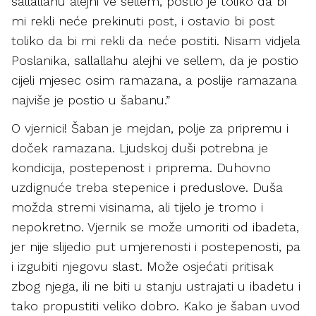
sallallahu alejhi ve sellem, postio je toliko da bi
mi rekli neće prekinuti post, i ostavio bi post
toliko da bi mi rekli da neće postiti. Nisam vidjela
Poslanika, sallallahu alejhi ve sellem, da je postio
cijeli mjesec osim ramazana, a poslije ramazana
najviše je postio u šabanu.”
O vjernici! Šaban je mejdan, polje za pripremu i
doček ramazana. Ljudskoj duši potrebna je
kondicija, postepenost i priprema. Duhovno
uzdignuće treba stepenice i preduslove. Duša
možda stremi visinama, ali tijelo je tromo i
nepokretno. Vjernik se može umoriti od ibadeta,
jer nije slijedio put umjerenosti i postepenosti, pa
i izgubiti njegovu slast. Može osjećati pritisak
zbog njega, ili ne biti u stanju ustrajati u ibadetu i
tako propustiti veliko dobro. Kako je šaban uvod