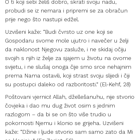
O ti koji sebi želiš dobro, skrati svoju nadu,
probudi se iz nemara i pripremi se za obračun
prije nego što nastupi edžel.
Uzvišeni kaže: “Budi čvrsto uz one koji se
Gospodaru svome mole ujutro i navečer u želji
da naklonost Njegovu zasluže, i ne skidaj očiju
svojih s njih iz želje za sjajem u životu na ovome
svijetu, i ne slušaj onoga čije smo srce nehajnim
prema Nama ostavili, koji strast svoju slijedi i čiji
su postupci daleko od razboritosti.” (El-Kehf, 28)
Poštovani vjernici! Allah, džellešanuhu, nije stvorio
čovjeka i dao mu dug život osim s jednim
razlogom – da bi se on što više trudio u
pokornosti Njemu i klonio se grijeha. Uzvišeni
kaže: “Džine i ljude stvorio sam samo zato da Mi