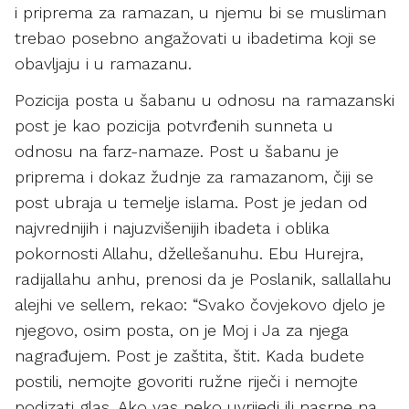
i priprema za ramazan, u njemu bi se musliman
trebao posebno angažovati u ibadetima koji se
obavljaju i u ramazanu.
Pozicija posta u šabanu u odnosu na ramazanski
post je kao pozicija potvrđenih sunneta u
odnosu na farz-namaze. Post u šabanu je
priprema i dokaz žudnje za ramazanom, čiji se
post ubraja u temelje islama. Post je jedan od
najvrednijih i najuzvišenijih ibadeta i oblika
pokornosti Allahu, džellešanuhu. Ebu Hurejra,
radijallahu anhu, prenosi da je Poslanik, sallallahu
alejhi ve sellem, rekao: “Svako čovjekovo djelo je
njegovo, osim posta, on je Moj i Ja za njega
nagrađujem. Post je zaštita, štit. Kada budete
postili, nemojte govoriti ružne riječi i nemojte
podizati glas. Ako vas neko uvrijedi ili nasrne na