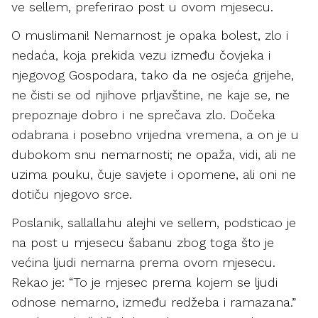
ve sellem, preferirao post u ovom mjesecu.
O muslimani! Nemarnost je opaka bolest, zlo i
nedaća, koja prekida vezu između čovjeka i
njegovog Gospodara, tako da ne osjeća grijehe,
ne čisti se od njihove prljavštine, ne kaje se, ne
prepoznaje dobro i ne sprečava zlo. Dočeka
odabrana i posebno vrijedna vremena, a on je u
dubokom snu nemarnosti; ne opaža, vidi, ali ne
uzima pouku, čuje savjete i opomene, ali oni ne
dotiču njegovo srce.
Poslanik, sallallahu alejhi ve sellem, podsticao je
na post u mjesecu šabanu zbog toga što je
većina ljudi nemarna prema ovom mjesecu.
Rekao je: “To je mjesec prema kojem se ljudi
odnose nemarno, između redžeba i ramazana.”