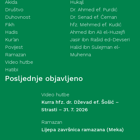
Akida
Hukajl
Društvo
Dr. Ahmed ef. Purdić
Duhovnost
Dr. Senad ef. Ćeman
Fikh
hfz. Mehmed ef. Kudić
Hadis
Ahmed ibn Ali el-Huzejfi
Kur’an
Jasir ibn Rašid ed-Devseri
Povijest
Halid ibn Sulejman el-
Ramazan
Muhenna
Video hutbe
Hatibi
Posljednje objavljeno
Video hutbe
Kurra hfz. dr. Dževad ef. Šošić –
Strasti – 31. 7. 2026
Ramazan
Lijepa završnica ramazana (Meka)