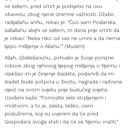
ve sellem, pred smrt je podsjetio na ovu
obavezu, zbog njene iznimne važnosti. Džabir,
radijallahu anhu, rekao je: “Čuo sam Poslanika,
sallallahu alejhi ve sellem, tri dana prije smrti da
je rekao: ‘Neka niko od vas ne umre a da nema
lijepo mišljenje o Allahu.’” (Muslim)
Allah, džellešanuhu, pohvalio je Svoje ponizne
robove zbog njihovog lijepog mišljenja o Njemu i
olakšao im je činjenje ibadeta, podarivši da im
ibadet bude potpora u životu, nagrada i radosna
vijest na ovom svijetu prije budućeg svijeta.
Uzvišeni kaže: “Pomozite sebi strpljenjem i
molitvom, a to je, zaista, teško, osim
poslušnima, koji su uvjereni da će pred
Gospodara svoga stati i da će se Njemu vratiti.”