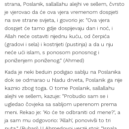
strana, Poslanik, sallallahu alejhi ve sellem, čvrsto
je vjerovao da će ova vjera vremenom dospjeti
na sve strane svijeta, i govorio je: “Ova vjera
dospjet će tamo gdje dospijevaju dan i noć, i
Allah neće ostaviti nijednu kuću, od čerpića
(gradovi i sela) i kostrijeti (pustinja) a da u nju
neće ući islam, s ponosom ponosnog i
poniženjem poniženog.” (Ahmed)
Kada je neki beduin podigao sablju na Poslanika
dok se odmarao u hladu drveta, Poslanik ga nije
kaznio zbog toga. O tome Poslanik, sallallahu
alejhi ve sellem, kazuje: “Probudio sam se i
ugledao čovjeka sa sabljom uperenom prema
meni. Rekao je: ‘Ko će te odbraniti od mene?’, a
ja sam mu odgovorio: ‘Allah’, ponovivši to tri
puta.” (Buhari) U Ahmedovoj verziji stoji: “Ispala