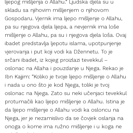
lijepog mišljenja o Allahu.” Ljudska djela su u
skladu sa njihovim mišljenjem o njihovom
Gospodaru. Vjernik ima lijepo mišljenje o Allahu,
pa su njegova djela lijepa, a nevjernik ima loše
mišljenje o Allahu, pa su i njegova djela loša. Ovaj
ibadet predstavlja ljepotu islama, upotpunjenje
vjerovanja i put koji vodi ka Džennetu. To je
srčani ibadet, iz kojeg proizlazi tevekkul –
oslonac na Allaha i pouzdanje u Njega. Rekao je
Ibn Kajjim: “Koliko je tvoje lijepo mišljenje o Allahu
i nada u ono što je kod Njega, toliki je tvoj
oslonac na Njega. Zato su neki učenjaci tevekkul
protumačili kao lijepo mišljenje o Allahu. Istina je
da lijepo mišljenje o Allahu vodi ka osloncu na
Njega, jer je nezamislivo da se čovjek oslanja na
onoga o kome ima ružno mišljenje i u koga ne