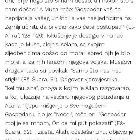
oni, ‘prije nego što si nam došao, a i nakon što si
nam došao!’ A Musa reče: ‘Gospodar vaš će
neprijatelja vašeg uništiti, a vas nasljednicima na
Zemlji učiniti, da bi vidio kako ćete postupati’” (El-
Aʼraf, 128–129). Iskušenje je dostiglo vrhunac
kada je Musa, alejhis-selam, sa svojim
sljedbenicima došao do mora: ispred njih je bilo
more, a iza njih faraon i njegova vojska. Musaovi
drugovi tada su povikali: “Samo što nas nisu
stigli!” (Eš-Šuara, 61). Odgovor vjerovjesnika,
“kelimullaha”, onoga s kojim je Allah razgovarao,
a koji ukazuje na veličinu njegovog pouzdanja u
Allaha i lijepo mišljenje o Svemogućem
Gospodaru, bio je: “Neće!”, reče on, “Gospodar
moj je sa mnom, On će mi put pokazati” (Eš-
Šuara, 62). I zaista, Allah, džellešanuhu, objavio je