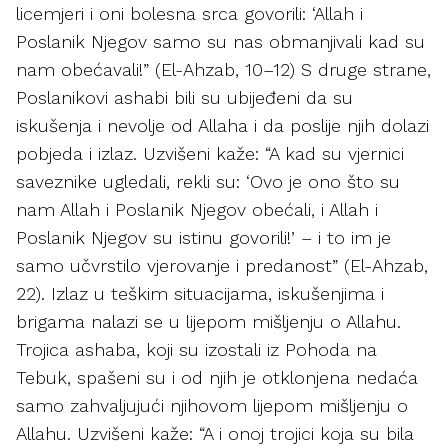
licemjeri i oni bolesna srca govorili: ‘Allah i
Poslanik Njegov samo su nas obmanjivali kad su
nam obećavali!” (El-Ahzab, 10–12) S druge strane,
Poslanikovi ashabi bili su ubijeđeni da su
iskušenja i nevolje od Allaha i da poslije njih dolazi
pobjeda i izlaz. Uzvišeni kaže: “A kad su vjernici
saveznike ugledali, rekli su: ‘Ovo je ono što su
nam Allah i Poslanik Njegov obećali, i Allah i
Poslanik Njegov su istinu govorili!’ – i to im je
samo učvrstilo vjerovanje i predanost” (El-Ahzab,
22). Izlaz u teškim situacijama, iskušenjima i
brigama nalazi se u lijepom mišljenju o Allahu.
Trojica ashaba, koji su izostali iz Pohoda na
Tebuk, spašeni su i od njih je otklonjena nedaća
samo zahvaljujući njihovom lijepom mišljenju o
Allahu. Uzvišeni kaže: “A i onoj trojici koja su bila