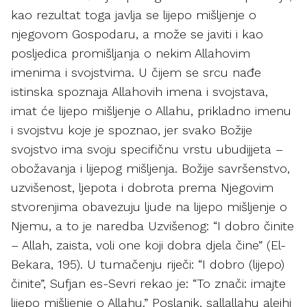
kao rezultat toga javlja se lijepo mišljenje o
njegovom Gospodaru, a može se javiti i kao
posljedica promišljanja o nekim Allahovim
imenima i svojstvima. U čijem se srcu nađe
istinska spoznaja Allahovih imena i svojstava,
imat će lijepo mišljenje o Allahu, prikladno imenu
i svojstvu koje je spoznao, jer svako Božije
svojstvo ima svoju specifičnu vrstu ubudijjeta –
obožavanja i lijepog mišljenja. Božije savršenstvo,
uzvišenost, ljepota i dobrota prema Njegovim
stvorenjima obavezuju ljude na lijepo mišljenje o
Njemu, a to je naredba Uzvišenog: “I dobro činite
– Allah, zaista, voli one koji dobra djela čine” (El-
Bekara, 195). U tumačenju riječi: “I dobro (lijepo)
činite”, Sufjan es-Sevri rekao je: “To znači: imajte
lijepo mišljenje o Allahu.” Poslanik, sallallahu alejhi