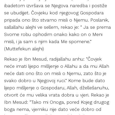
ibadetom izvršava se Njegova naredba i postiže
se ubudijjet. Čovjeku kod njegovog Gospodara
pripada ono što stvarno misli o Njemu. Poslanik,
sallallahu alejhi ve sellem, rekao je: “ Ja se prema
Svome robu ophodim onako kako on o Meni
misli, i ja sam s njim kada Me spomene.”
(Muttefekun alejhi)
Rekao je Ibn Mesud, radijallahu anhu: “Čovjek
neće imati lijepo mišljenje o Allahu a da mu Allah
neće dati ono što on misli o Njemu, zato što je
svako dobro u Njegovoj ruci.” Kome bude dato
lijepo mišljenje o Gospodaru, Allah, džellešanuhu,
otvorit će mu velika vrata dobra u vjeri. Rekao je
Ibn Mesud: “Tako mi Onoga, pored Kojeg drugog
boga nema, vjerniku nije dato veće dobro od