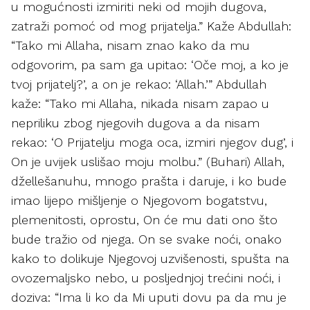
u mogućnosti izmiriti neki od mojih dugova,
zatraži pomoć od mog prijatelja.” Kaže Abdullah:
“Tako mi Allaha, nisam znao kako da mu
odgovorim, pa sam ga upitao: ‘Oče moj, a ko je
tvoj prijatelj?’, a on je rekao: ‘Allah.’” Abdullah
kaže: “Tako mi Allaha, nikada nisam zapao u
nepriliku zbog njegovih dugova a da nisam
rekao: ‘O Prijatelju moga oca, izmiri njegov dug’, i
On je uvijek uslišao moju molbu.” (Buhari) Allah,
džellešanuhu, mnogo prašta i daruje, i ko bude
imao lijepo mišljenje o Njegovom bogatstvu,
plemenitosti, oprostu, On će mu dati ono što
bude tražio od njega. On se svake noći, onako
kako to dolikuje Njegovoj uzvišenosti, spušta na
ovozemaljsko nebo, u posljednjoj trećini noći, i
doziva: “Ima li ko da Mi uputi dovu pa da mu je