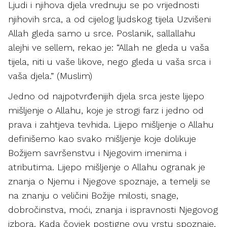
Ljudi i njihova djela vrednuju se po vrijednosti
njihovih srca, a od cijelog ljudskog tijela Uzvišeni
Allah gleda samo u srce. Poslanik, sallallahu
alejhi ve sellem, rekao je: “Allah ne gleda u vaša
tijela, niti u vaše likove, nego gleda u vaša srca i
vaša djela.” (Muslim)
Jedno od najpotvrđenijih djela srca jeste lijepo
mišljenje o Allahu, koje je strogi farz i jedno od
prava i zahtjeva tevhida. Lijepo mišljenje o Allahu
definišemo kao svako mišljenje koje dolikuje
Božijem savršenstvu i Njegovim imenima i
atributima. Lijepo mišljenje o Allahu ogranak je
znanja o Njemu i Njegove spoznaje, a temelji se
na znanju o veličini Božije milosti, snage,
dobročinstva, moći, znanja i ispravnosti Njegovog
izbora. Kada čovjek postigne ovu vrstu spoznaje,