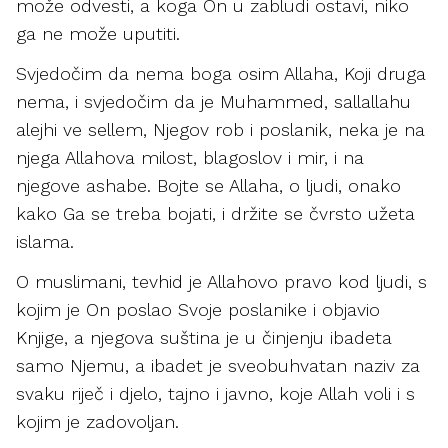
može odvesti, a koga On u zabludi ostavi, niko
ga ne može uputiti.
Svjedočim da nema boga osim Allaha, Koji druga
nema, i svjedočim da je Muhammed, sallallahu
alejhi ve sellem, Njegov rob i poslanik, neka je na
njega Allahova milost, blagoslov i mir, i na
njegove ashabe. Bojte se Allaha, o ljudi, onako
kako Ga se treba bojati, i držite se čvrsto užeta
islama.
O muslimani, tevhid je Allahovo pravo kod ljudi, s
kojim je On poslao Svoje poslanike i objavio
Knjige, a njegova suština je u činjenju ibadeta
samo Njemu, a ibadet je sveobuhvatan naziv za
svaku riječ i djelo, tajno i javno, koje Allah voli i s
kojim je zadovoljan.