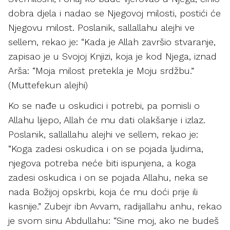
dobra djela i nadao se Njegovoj milosti, postići će
Njegovu milost. Poslanik, sallallahu alejhi ve
sellem, rekao je: “Kada je Allah završio stvaranje,
zapisao je u Svojoj Knjizi, koja je kod Njega, iznad
Arša: “Moja milost pretekla je Moju srdžbu.”
(Muttefekun alejhi)
Ko se nađe u oskudici i potrebi, pa pomisli o
Allahu lijepo, Allah će mu dati olakšanje i izlaz.
Poslanik, sallallahu alejhi ve sellem, rekao je:
“Koga zadesi oskudica i on se pojada ljudima,
njegova potreba neće biti ispunjena, a koga
zadesi oskudica i on se pojada Allahu, neka se
nada Božijoj opskrbi, koja će mu doći prije ili
kasnije.” Zubejr ibn Avvam, radijallahu anhu, rekao
je svom sinu Abdullahu: “Sine moj, ako ne budeš