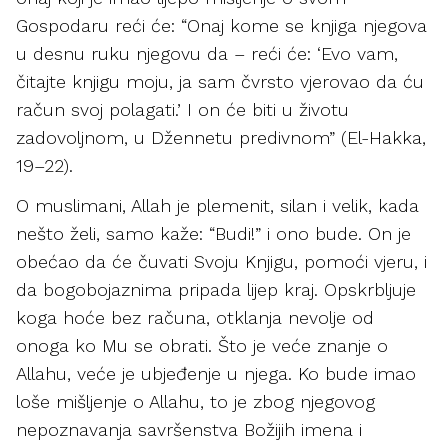
Gospodaru reći će: “Onaj kome se knjiga njegova
u desnu ruku njegovu da – reći će: ‘Evo vam,
čitajte knjigu moju, ja sam čvrsto vjerovao da ću
račun svoj polagati.’ I on će biti u životu
zadovoljnom, u Džennetu predivnom” (El-Hakka,
19–22).
O muslimani, Allah je plemenit, silan i velik, kada
nešto želi, samo kaže: “Budi!” i ono bude. On je
obećao da će čuvati Svoju Knjigu, pomoći vjeru, i
da bogobojaznima pripada lijep kraj. Opskrbljuje
koga hoće bez računa, otklanja nevolje od
onoga ko Mu se obrati. Što je veće znanje o
Allahu, veće je ubjeđenje u njega. Ko bude imao
loše mišljenje o Allahu, to je zbog njegovog
nepoznavanja savršenstva Božijih imena i