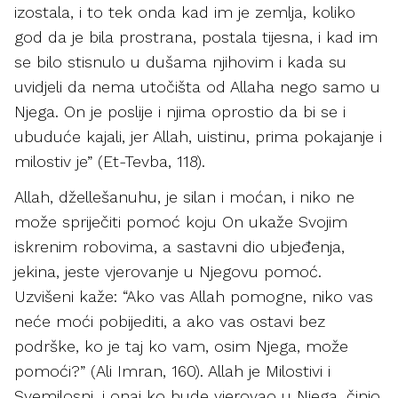
izostala, i to tek onda kad im je zemlja, koliko
god da je bila prostrana, postala tijesna, i kad im
se bilo stisnulo u dušama njihovim i kada su
uvidjeli da nema utočišta od Allaha nego samo u
Njega. On je poslije i njima oprostio da bi se i
ubuduće kajali, jer Allah, uistinu, prima pokajanje i
milostiv je” (Et-Tevba, 118).
Allah, džellešanuhu, je silan i moćan, i niko ne
može spriječiti pomoć koju On ukaže Svojim
iskrenim robovima, a sastavni dio ubjeđenja,
jekina, jeste vjerovanje u Njegovu pomoć.
Uzvišeni kaže: “Ako vas Allah pomogne, niko vas
neće moći pobijediti, a ako vas ostavi bez
podrške, ko je taj ko vam, osim Njega, može
pomoći?” (Ali Imran, 160). Allah je Milostivi i
Svemilosni, i onaj ko bude vjerovao u Njega, činio