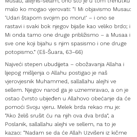
Musau, alejhis-selam, ono što je u tom trenutku
malo ko mogao vjerovati: “I Mi objavismo Musau:
‘Udari štapom svojim po moru!’ – i ono se
rastavi i svaki bok njegov bijaše kao veliko brdo; i
Mi onda tamo one druge približismo – a Musaa i
sve one koji bijahu s njim spasismo i one druge
potopismo.” (Eš-Šuara, 63–66)
Najveći stepen ubudijjeta – obožavanja Allaha i
lijepog mišljenja o Allahu postigao je naš
vjerovjesnik Muhammed, sallallahu alejhi ve
sellem. Njegov narod ga je uznemiravao, a on je
ostao čvrsto ubijeđen u Allahovo obećanje da će
pomoći Svoju vjeru. Melek brda rekao mu je:
“Ako želiš srušit ću na njih ova dva brda”, a
Poslanik, sallallahu alejhi ve sellem, na to je
kazao: “Nadam se da će Allah Uzvišeni iz kičme