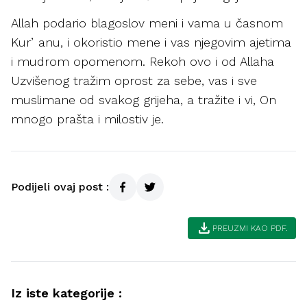
Allah podario blagoslov meni i vama u časnom
Kurʼanu, i okoristio mene i vas njegovim ajetima
i mudrom opomenom. Rekoh ovo i od Allaha
Uzvišenog tražim oprost za sebe, vas i sve
muslimane od svakog grijeha, a tražite i vi, On
mnogo prašta i milostiv je.
Podijeli ovaj post :
download
PREUZMI KAO PDF.
Iz iste kategorije :