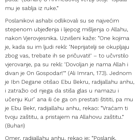
mu je sablja iz ruke.”
Poslanikovi ashabi odlikovali su se najvećim
stepenom ubjeđenja i lijepog mišljenja o Allahu,
nakon Vjerovjesnika. Uzvišeni kaže: “One kojima
je, kada su im ljudi rekli: ‘Neprijatelji se okupljaju
zbog vas, trebate ih se pričuvati!’ – to učvrstilo
vjerovanje, pa su rekli: ‘Dovoljan je nama Allah i
divan je On Gospodar!’” (Ali Imran, 173). Jednom
je Ibn Degane otišao Ebu Bekru, radijallahu anhu,
i zatražio od njega da stiša glas u namazu i
učenju Kurʼana ili će ga on prestati štititi, pa mu
je Ebu Bekr, radijallahu anhu, rekao: “Vraćam ti
tvoju zaštitu, a pristajem na Allahovu zaštitu.”
(Buhari)
Omer, radijallahu anhu, rekao je: “Poslanik,