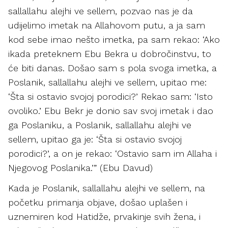
sallallahu alejhi ve sellem, pozvao nas je da
udijelimo imetak na Allahovom putu, a ja sam
kod sebe imao nešto imetka, pa sam rekao: ‘Ako
ikada preteknem Ebu Bekra u dobročinstvu, to
će biti danas. Došao sam s pola svoga imetka, a
Poslanik, sallallahu alejhi ve sellem, upitao me:
‘Šta si ostavio svojoj porodici?’ Rekao sam: ‘Isto
ovoliko.’ Ebu Bekr je donio sav svoj imetak i dao
ga Poslaniku, a Poslanik, sallallahu alejhi ve
sellem, upitao ga je: ‘Šta si ostavio svojoj
porodici?’, a on je rekao: ‘Ostavio sam im Allaha i
Njegovog Poslanika.’” (Ebu Davud)
Kada je Poslanik, sallallahu alejhi ve sellem, na
početku primanja objave, došao uplašen i
uznemiren kod Hatidže, prvakinje svih žena, i