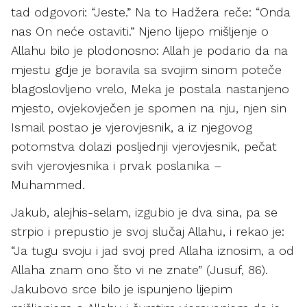
tad odgovori: “Jeste.” Na to Hadžera reče: “Onda
nas On neće ostaviti.” Njeno lijepo mišljenje o
Allahu bilo je plodonosno: Allah je podario da na
mjestu gdje je boravila sa svojim sinom poteče
blagoslovljeno vrelo, Meka je postala nastanjeno
mjesto, ovjekovječen je spomen na nju, njen sin
Ismail postao je vjerovjesnik, a iz njegovog
potomstva dolazi posljednji vjerovjesnik, pečat
svih vjerovjesnika i prvak poslanika –
Muhammed.
Jakub, alejhis-selam, izgubio je dva sina, pa se
strpio i prepustio je svoj slučaj Allahu, i rekao je:
“Ja tugu svoju i jad svoj pred Allaha iznosim, a od
Allaha znam ono što vi ne znate” (Jusuf, 86).
Jakubovo srce bilo je ispunjeno lijepim