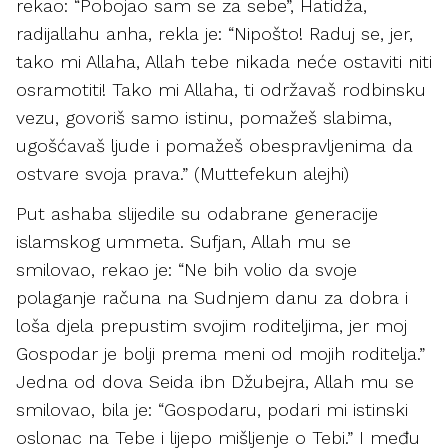
rekao: “Pobojao sam se za sebe”, Hatidža,
radijallahu anha, rekla je: “Nipošto! Raduj se, jer,
tako mi Allaha, Allah tebe nikada neće ostaviti niti
osramotiti! Tako mi Allaha, ti održavaš rodbinsku
vezu, govoriš samo istinu, pomažeš slabima,
ugošćavaš ljude i pomažeš obespravljenima da
ostvare svoja prava.” (Muttefekun alejhi)
Put ashaba slijedile su odabrane generacije
islamskog ummeta. Sufjan, Allah mu se
smilovao, rekao je: “Ne bih volio da svoje
polaganje računa na Sudnjem danu za dobra i
loša djela prepustim svojim roditeljima, jer moj
Gospodar je bolji prema meni od mojih roditelja.”
Jedna od dova Seida ibn Džubejra, Allah mu se
smilovao, bila je: “Gospodaru, podari mi istinski
oslonac na Tebe i lijepo mišljenje o Tebi.” I među