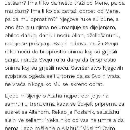
uslišam? Ima li ko da nešto traži od Mene, pa da
mu dam? Ima li ko da zatraži oprost od Mene,
pa da mu oprostim?” Njegove ruke su pune, a
ono što je u njima ne umanjuje se dijeljenjem,
obilno daruje, danju i noću. Allah, džellešanuhu,
raduje se pokajanju Svojih robova, pruža Svoju
ruku noću da bi oprostio onima koji su griješili
danju, i pruža Svoju ruku danju da bi oprostio
onima koji su griješili noću. Savršenstvo Njegovih
svojstava ogleda se i u tome da sa Svojih vrata
ne vraća nikoga ko Mu se iskreno obrati.
Lijepo mišljenje o Allahu najpotrebnije je na
samrti i u trenucima kada se čovjek priprema za
susret sa Allahom. Rekao je Poslanik, sallallahu
alejhi ve sellem: “Neka niko od vas ne umre a da
nema lijepo mišljenje o Allahu.” (Muslim) Ovim