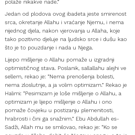
polaže nikakve nade.”
Jedan od plodova ovog ibadeta jeste smirenost
srca, okretanje Allahu i vraćanje Njemu, i nema
nijednog djela, nakon vjerovanja u Allaha, koje
tako pozitivno djeluje na ljudsko srce i dušu kao
što je to pouzdanje i nada u Njega.
Lijepo mišljenje o Allahu pomaže u izgradnji
optimističnog stava. Poslanik, sallallahu alejhi ve
sellem, rekao je: “Nema prenošenja bolesti,
nema zloslutnje, a ja volim optimizam.” Rekao je
Halimi: “Pesimizam je loše mišljenje o Allahu, a
optimizam je lijepo mišljenje o Allahu i ono
pomaže čovjeku u postizanju plemenitosti,
hrabrosti i čini ga snažnim.” Ebu Abdullah es-
Sadži, Allah mu se smilovao, rekao je: “Ko se