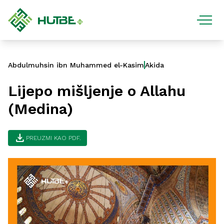
Abdulmuhsin ibn Muhammed el-Kasim
Akida
Lijepo mišljenje o Allahu
(Medina)
download
PREUZMI KAO PDF.