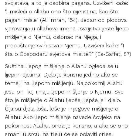
svojstava, a to je osobina pagana. Uzvišeni kaže:
“…misleći o Allahu ono što nije istina, kao što
pagani misle” (Ali Imran, 154). Jedan od plodova
vjerovanja u Allahova imena i svojstva jeste lijepo
mišljenje o Njemu, oslonac na Njega, i
prepuštanje svih stvari Njemu. Uzvišeni kaže: “I
šta o Gospodaru svjetova mislite?” (Es-Saffat, 87)
Suština lijepog mišljenja o Allahu ogleda se u
lijepim djelima. Djelo je korisno jedino ako se
temelji na lijepom mišljenju. Najpokorniji Allahu
jesu oni koji imaju lijepo mišljenje o Njemu. Sve
što je mišljenje o Allahu ljepše, ljepše je i djelo.
Čija su djela loša, loše je i njegove mišljenje o
Allahu. Ako lijepo mišljenje navede čovjeka na
pokornost Allahu, onda je korisno, a ako se ono
smanji u srcu, na tijelu će se pojaviti grijesi.