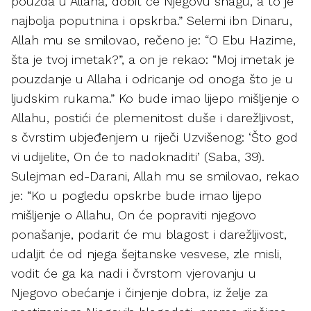
pouzda u Allaha, dobit će Njegovu snagu, a to je
najbolja poputnina i opskrba.” Selemi ibn Dinaru,
Allah mu se smilovao, rečeno je: “O Ebu Hazime,
šta je tvoj imetak?”, a on je rekao: “Moj imetak je
pouzdanje u Allaha i odricanje od onoga što je u
ljudskim rukama.” Ko bude imao lijepo mišljenje o
Allahu, postići će plemenitost duše i darežljivost,
s čvrstim ubjeđenjem u riječi Uzvišenog: ‘Što god
vi udijelite, On će to nadoknaditi’ (Saba, 39).
Sulejman ed-Darani, Allah mu se smilovao, rekao
je: “Ko u pogledu opskrbe bude imao lijepo
mišljenje o Allahu, On će popraviti njegovo
ponašanje, podarit će mu blagost i darežljivost,
udaljit će od njega šejtanske vesvese, zle misli,
vodit će ga ka nadi i čvrstom vjerovanju u
Njegovo obećanje i činjenje dobra, iz želje za