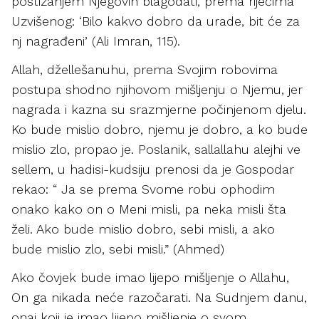
postizanjem Njegovih blagodati, prema riječima
Uzvišenog: ‘Bilo kakvo dobro da urade, bit će za
nj nagrađeni’ (Ali Imran, 115).
Allah, džellešanuhu, prema Svojim robovima
postupa shodno njihovom mišljenju o Njemu, jer
nagrada i kazna su srazmjerne počinjenom djelu.
Ko bude mislio dobro, njemu je dobro, a ko bude
mislio zlo, propao je. Poslanik, sallallahu alejhi ve
sellem, u hadisi-kudsiju prenosi da je Gospodar
rekao: “ Ja se prema Svome robu ophodim
onako kako on o Meni misli, pa neka misli šta
želi. Ako bude mislio dobro, sebi misli, a ako
bude mislio zlo, sebi misli.” (Ahmed)
Ako čovjek bude imao lijepo mišljenje o Allahu,
On ga nikada neće razočarati. Na Sudnjem danu,
onaj koji je imao lijepo mišljenje o svom