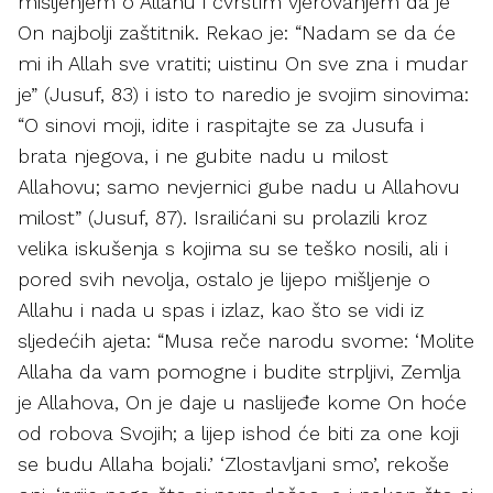
mišljenjem o Allahu i čvrstim vjerovanjem da je
On najbolji zaštitnik. Rekao je: “Nadam se da će
mi ih Allah sve vratiti; uistinu On sve zna i mudar
je” (Jusuf, 83) i isto to naredio je svojim sinovima:
“O sinovi moji, idite i raspitajte se za Jusufa i
brata njegova, i ne gubite nadu u milost
Allahovu; samo nevjernici gube nadu u Allahovu
milost” (Jusuf, 87). Israilićani su prolazili kroz
velika iskušenja s kojima su se teško nosili, ali i
pored svih nevolja, ostalo je lijepo mišljenje o
Allahu i nada u spas i izlaz, kao što se vidi iz
sljedećih ajeta: “Musa reče narodu svome: ‘Molite
Allaha da vam pomogne i budite strpljivi, Zemlja
je Allahova, On je daje u naslijeđe kome On hoće
od robova Svojih; a lijep ishod će biti za one koji
se budu Allaha bojali.’ ‘Zlostavljani smo’, rekoše