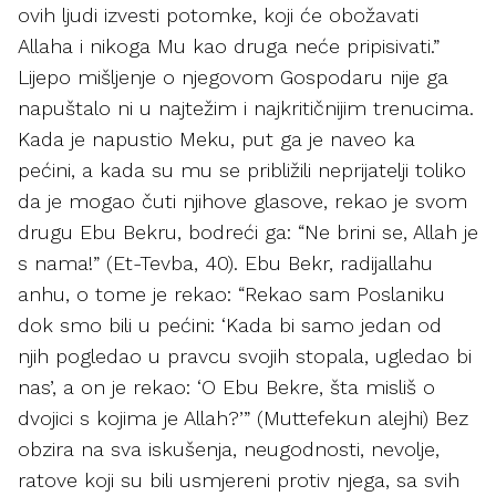
ovih ljudi izvesti potomke, koji će obožavati
Allaha i nikoga Mu kao druga neće pripisivati.”
Lijepo mišljenje o njegovom Gospodaru nije ga
napuštalo ni u najtežim i najkritičnijim trenucima.
Kada je napustio Meku, put ga je naveo ka
pećini, a kada su mu se približili neprijatelji toliko
da je mogao čuti njihove glasove, rekao je svom
drugu Ebu Bekru, bodreći ga: “Ne brini se, Allah je
s nama!” (Et-Tevba, 40). Ebu Bekr, radijallahu
anhu, o tome je rekao: “Rekao sam Poslaniku
dok smo bili u pećini: ‘Kada bi samo jedan od
njih pogledao u pravcu svojih stopala, ugledao bi
nas’, a on je rekao: ‘O Ebu Bekre, šta misliš o
dvojici s kojima je Allah?’” (Muttefekun alejhi) Bez
obzira na sva iskušenja, neugodnosti, nevolje,
ratove koji su bili usmjereni protiv njega, sa svih