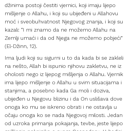
džinima postoji čestiti vjernici, koji imaju lijepo
mišljenje o Allahu, i koji su ubijeđeni u Allahovu
moć i sveobuhvatnost Njegovog znanja, i koji su
kazali: “I mi znamo da ne možemo Allahu na
Zemlji umaći i da od Njega ne možemo pobjeći”
(El-Džinn, 12).
Ima ljudi koji su sigurni u to da kada bi se zakleli
na nešto, Allah bi ispunio njihovu zakletvu, ne iz
oholosti nego iz lijepog mišljenja o Allahu. Vjernik
ima lijepo mišljenje o Allahu u svim situacijama i
stanjima, a posebno kada Ga moli i doziva,
ubijeđen u Njegovu blizinu i da On uslišava dove
onoga ko mu se iskreno obrati i ne ostavlja u
očaju onoga ko se nada Njegovoj milosti. Jedan
od uzroka primanja pokajanja, tevbe, jeste lijepo