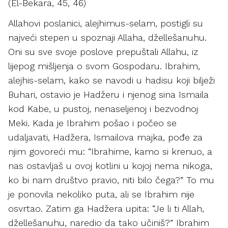
(El-Bekara, 45, 46)
Allahovi poslanici, alejhimus-selam, postigli su
najveći stepen u spoznaji Allaha, džellešanuhu.
Oni su sve svoje poslove prepuštali Allahu, iz
lijepog mišljenja o svom Gospodaru. Ibrahim,
alejhis-selam, kako se navodi u hadisu koji bilježi
Buhari, ostavio je Hadžeru i njenog sina Ismaila
kod Kabe, u pustoj, nenaseljenoj i bezvodnoj
Meki. Kada je Ibrahim pošao i počeo se
udaljavati, Hadžera, Ismailova majka, pođe za
njim govoreći mu: “Ibrahime, kamo si krenuo, a
nas ostavljaš u ovoj kotlini u kojoj nema nikoga,
ko bi nam društvo pravio, niti bilo čega?” To mu
je ponovila nekoliko puta, ali se Ibrahim nije
osvrtao. Zatim ga Hadžera upita: “Je li ti Allah,
džellešanuhu, naredio da tako učiniš?” Ibrahim