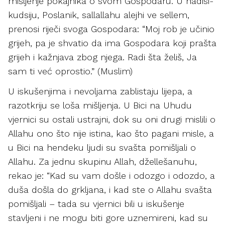
mišljenje pokajnika o svom Gospodaru. U hadisi-
kudsiju, Poslanik, sallallahu alejhi ve sellem,
prenosi riječi svoga Gospodara: “Moj rob je učinio
grijeh, pa je shvatio da ima Gospodara koji prašta
grijeh i kažnjava zbog njega. Radi šta želiš, Ja
sam ti već oprostio.” (Muslim)
U iskušenjima i nevoljama zablistaju lijepa, a
razotkriju se loša mišljenja. U Bici na Uhudu
vjernici su ostali ustrajni, dok su oni drugi mislili o
Allahu ono što nije istina, kao što pagani misle, a
u Bici na hendeku ljudi su svašta pomišljali o
Allahu. Za jednu skupinu Allah, džellešanuhu,
rekao je: “Kad su vam došle i odozgo i odozdo, a
duša došla do grkljana, i kad ste o Allahu svašta
pomišljali – tada su vjernici bili u iskušenje
stavljeni i ne mogu biti gore uznemireni, kad su