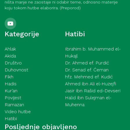
ništa manje ne zaostaje ni odabir teme, odnosno materije
koju tokom hutbe elaborira. (Preporod)
Kategorije
Hatibi
Ahlak
Ibrahim b. Muhammed el-
Akida
Hukajl
Društvo
Dr. Ahmed ef. Purdić
Duhovnost
Dr. Senad ef. Ćeman
Fikh
hfz. Mehmed ef. Kudić
Hadis
Ahmed ibn Ali el-Huzejfi
Kur’an
Jasir ibn Rašid ed-Devseri
Povijest
Halid ibn Sulejman el-
Ramazan
Muhenna
Video hutbe
Hatibi
Posljednje objavljeno