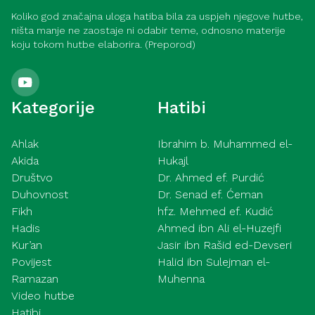
Koliko god značajna uloga hatiba bila za uspjeh njegove hutbe,
ništa manje ne zaostaje ni odabir teme, odnosno materije
koju tokom hutbe elaborira. (Preporod)
Kategorije
Hatibi
Ahlak
Ibrahim b. Muhammed el-
Akida
Hukajl
Društvo
Dr. Ahmed ef. Purdić
Duhovnost
Dr. Senad ef. Ćeman
Fikh
hfz. Mehmed ef. Kudić
Hadis
Ahmed ibn Ali el-Huzejfi
Kur’an
Jasir ibn Rašid ed-Devseri
Povijest
Halid ibn Sulejman el-
Ramazan
Muhenna
Video hutbe
Hatibi