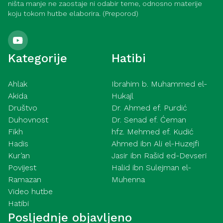
ništa manje ne zaostaje ni odabir teme, odnosno materije
koju tokom hutbe elaborira. (Preporod)
Kategorije
Hatibi
Ahlak
Ibrahim b. Muhammed el-
Akida
Hukajl
Društvo
Dr. Ahmed ef. Purdić
Duhovnost
Dr. Senad ef. Ćeman
Fikh
hfz. Mehmed ef. Kudić
Hadis
Ahmed ibn Ali el-Huzejfi
Kur’an
Jasir ibn Rašid ed-Devseri
Povijest
Halid ibn Sulejman el-
Ramazan
Muhenna
Video hutbe
Hatibi
Posljednje objavljeno